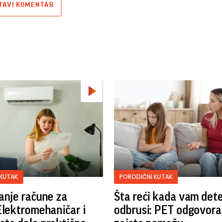
TAVI KOMENTAR
KUTAK
PORODIČNI KUTAK
anje račune za
Šta reći kada vam det
Elektromehaničar i
odbrusi: PET odgovora 