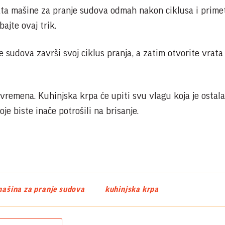
ata mašine za pranje sudova odmah nakon ciklusa i primet
ajte ovaj trik.
 sudova završi svoj ciklus pranja, a zatim otvorite vrata 
 vremena. Kuhinjska krpa će upiti svu vlagu koja je ostal
e biste inače potrošili na brisanje.
ašina za pranje sudova
kuhinjska krpa