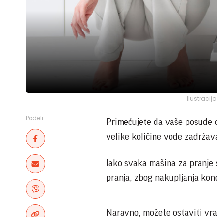
Ilustracij
Podeli:
Primećujete da vaše posuđe 
velike količine vode zadržav
Iako svaka mašina za pranje 
pranja, zbog nakupljanja ko
Naravno, možete ostaviti vrata