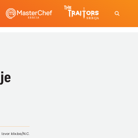
je
Izvor: klix.ba/N.C.