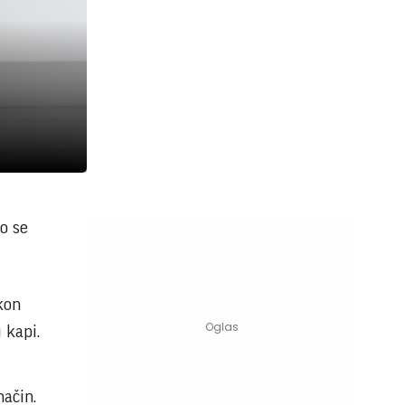
o se
kon
 kapi.
način.