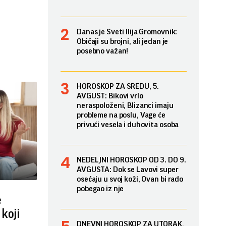
Danas je Sveti Ilija Gromovnik:
Običaji su brojni, ali jedan je
posebno važan!
HOROSKOP ZA SREDU, 5.
AVGUST: Bikovi vrlo
neraspoloženi, Blizanci imaju
probleme na poslu, Vage će
privući vesela i duhovita osoba
NEDELJNI HOROSKOP OD 3. DO 9.
AVGUSTA: Dok se Lavovi super
osećaju u svoj koži, Ovan bi rado
pobegao iz nje
e
koji
DNEVNI HOROSKOP ZA UTORAK,