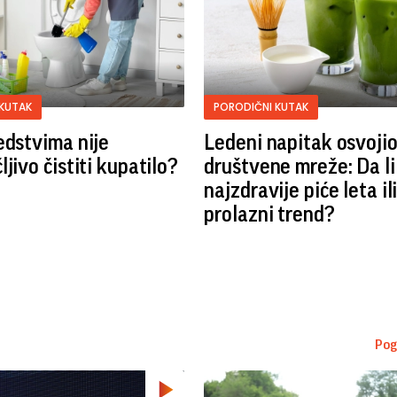
 KUTAK
PORODIČNI KUTAK
edstvima nije
Ledeni napitak osvoji
jivo čistiti kupatilo?
društvene mreže: Da li
najzdravije piće leta i
prolazni trend?
Pog