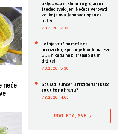
uključivao ni klimu, ni grejanje i
štedeo svaki jen: Nećete verovati
koliko je ovaj Japanac uspeo da
uštedi
7.8.2026. 17:00
Letnja vrućina može da
prouzrokuje pucanje kondoma: Evo
GDE nikada ne bi trebalo da ih
držite!
7.8.2026. 15:30
 neće
Šta radi sunđer u frižideru? I kako
to utiče na hranu?
ove
7.8.2026. 14:00
POGLEDAJ SVE