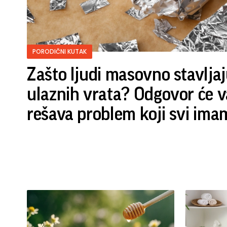
PORODIČNI KUTAK
Zašto ljudi masovno stavljaju
ulaznih vrata? Odgovor će v
rešava problem koji svi ima