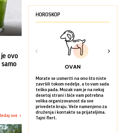
HOROSKOP
o
 je ovo
li samo
OVAN
Morate se usmeriti na ono što niste
Sve na posl
završili tokom nedelje, a to vam sada
vi kao da n
teško pada. Mozak vam je na nekoj
zadovoljni 
desetoj strani i biće vam potrebna
nekim stvar
velika organizovanost da sve
biste ih po
privedete kraju. Veče namenjeno za
kada ste okr
druženja i kontakte sa prijateljima.
najbližima.
ledaj sve
Tajni flert.
okupljanje.