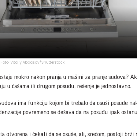
a Foto: Vitaliy Abbasov/Shutterstock
ostaje mokro nakon pranja u mašini za pranje sudova? Ak
aju u čašama ili drugom posuđu, rešenje je jednostavno.
sudova ima funkciju kojom bi trebalo da osuši posuđe na
ndenzacije povremeno se dešava da na posuđu ipak ostanu
 otvorena i čekati da se osuše, ali, srećom, postoji brži 