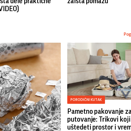
ta dele praktične
zaista pomažu
(VIDEO)
Pog
PORODIČNI KUTAK
Pametno pakovanje z
putovanje: Trikovi koji
uštedeti prostor i vre