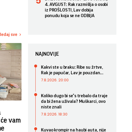
4. AVGUST: Rak razmišlja o osobi
iz PROŠLOSTI, Lav dobija
ponudu koja se ne ODBIJA
ledaj sve
NAJNOVIJE
Kakvi ste u braku: Ribe su žrtve,
Rak je papučar, Lav je pouzdan...
7.8.2026. 20:00
Koliko dugo bi se*s trebalo da traje
da bi žena uživala? Muškarci, ovo
niste znali
a
7.8.2026. 18:30
 će vam
me
Kuvao krompir na haubi auta, nije