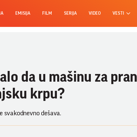
MA
EMISIJA
FILM
SERIJA
VIDEO
VESTI
balo da u mašinu za pran
njsku krpu?
 se svakodnevno dešava.