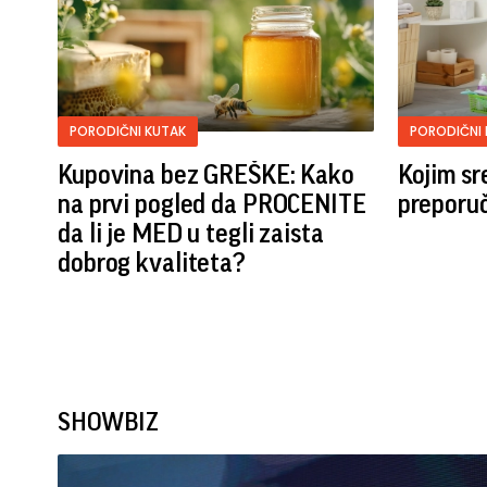
PORODIČNI KUTAK
PORODIČNI
Kupovina bez GREŠKE: Kako
Kojim sr
na prvi pogled da PROCENITE
preporučl
da li je MED u tegli zaista
dobrog kvaliteta?
SHOWBIZ