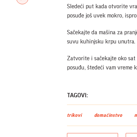
Sledeći put kada otvorite vr
posuđe još uvek mokro, isprob
Sačekajte da mašina za pranje
suvu kuhinjsku krpu unutra.
Zatvorite i sačekajte oko sat
posuđu, štedeći vam vreme koj
TAGOVI:
trikovi
domaćinstvo
m