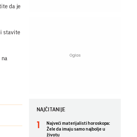
ite da je
i stavite
a na
NAJČITANIJE
Najveći materijalisti horoskopa:
Žele da imaju samo najbolje u
životu