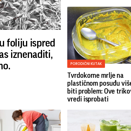
 foliju ispred
as iznenaditi,
mo.
PORODIČNI KUTAK
Tvrdokorne mrlje na
plastičnom posuđu više
biti problem: Ove trik
vredi isprobati