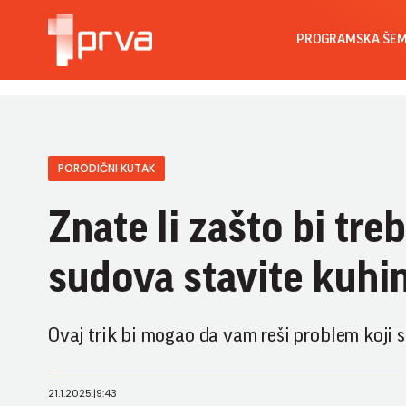
PROGRAMSKA ŠE
PORODIČNI KUTAK
Znate li zašto bi tre
sudova stavite kuhi
Ovaj trik bi mogao da vam reši problem koji
21.1.2025.
|
9:43