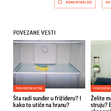
KOMENTARI (0)
OS
POVEZANE VESTI
PORODIČNI KUTAK
PORODIČNI 
Šta radi sunđer u frižideru? I
Želite m
kako to utiče na hranu?
struju? 