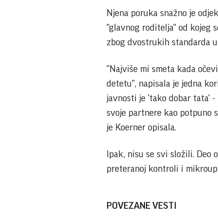
Njena poruka snažno je odje
"glavnog roditelja" od kojeg 
zbog dvostrukih standarda u
"Najviše mi smeta kada očevi 
detetu", napisala je jedna ko
javnosti je 'tako dobar tata' 
svoje partnere kao potpuno s
je Koerner opisala.
Ipak, nisu se svi složili. Deo
preteranoj kontroli i mikroupr
POVEZANE VESTI