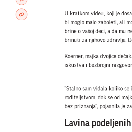
U kratkom videu, koji je dosa
bi moglo malo zaboleti, ali m
brine o vašoj deci, a da mu ne
brinuti za njihovo zdravlje.
Koerner, majka dvojice dečaka
iskustva i bezbrojni razgovor
"Stalno sam viđala koliko se
roditeljstvom, dok se od maj
bez priznanja", pojasnila je 
Lavina podeljenih