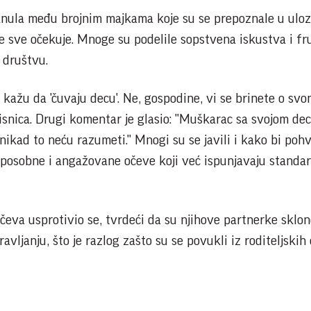
knula među brojnim majkama koje su se prepoznale u uloz
se sve očekuje. Mnoge su podelile sopstvena iskustva i fru
 društvu.
kažu da 'čuvaju decu'. Ne, gospodine, vi se brinete o sv
risnica. Drugi komentar je glasio: "Muškarac sa svojom de
- nikad to neću razumeti." Mnogi su se javili i kako bi pohv
posobne i angažovane očeve koji već ispunjavaju standar
 očeva usprotivio se, tvrdeći da su njihove partnerke sklo
avljanju, što je razlog zašto su se povukli iz roditeljskih