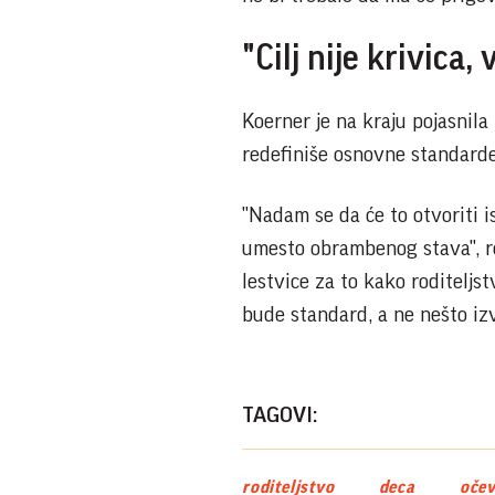
"Cilj nije krivica,
Koerner je na kraju pojasnila
redefiniše osnovne standarde 
"Nadam se da će to otvoriti 
umesto obrambenog stava", rek
lestvice za to kako roditeljst
bude standard, a ne nešto iz
TAGOVI:
roditeljstvo
deca
očev