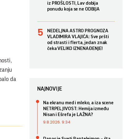
iz PROŠLOSTI, Lav dobija
ponudu koja se ne ODBIJA
NEDELJNA ASTRO PROGNOZA
VLADIMIRA VLAJIĆA: Sve pršti
od strasti i flerta, jedan znak
čeka VELIKO IZNENAĐENJE!
osti,
izanju
balo da
NAJNOVIJE
Na ekranu med i mleko, a iza scene
NETRPELJIVOST: Hemija između
Nisan i Ešrefa je LAŽNA?
9.8.2026. 9:34
Danas je Sveti Pantelejmon – šta