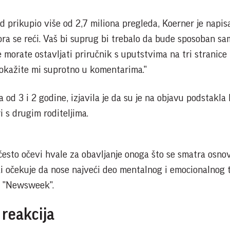
d prikupio više od 2,7 miliona pregleda, Koerner je napis
ora se reći. Vaš bi suprug bi trebalo da bude sposoban sa
 morate ostavljati priručnik s uputstvima na tri stranice i
 Dokažite mi suprotno u komentarima."
 od 3 i 2 godine, izjavila je da su je na objavu podstakla 
i s drugim roditeljima.
 često očevi hvale za obavljanje onoga što se smatra osn
ki očekuje da nose najveći deo mentalnog i emocionalnog 
za "Newsweek".
 reakcija