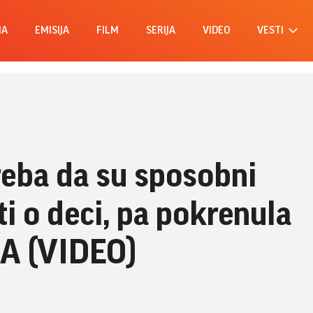
MA
EMISIJA
FILM
SERIJA
VIDEO
VESTI
treba da su sposobni
 o deci, pa pokrenula
 (VIDEO)