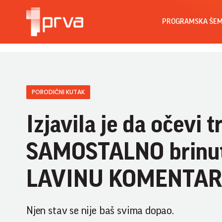
PROGRAMSKA ŠE
PORODIČNI KUTAK
Izjavila je da očevi 
SAMOSTALNO brinuti
LAVINU KOMENTARA
Njen stav se nije baš svima dopao.