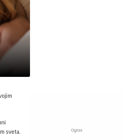
vojim
bni
om sveta.