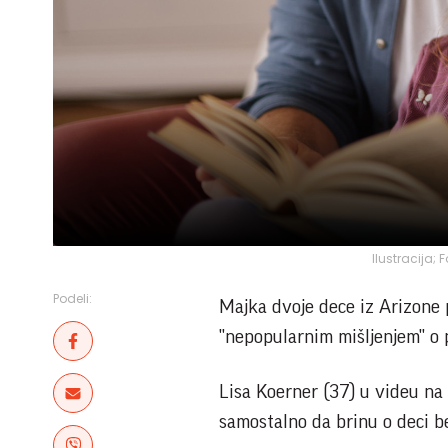
Ilustracija;
Podeli:
Majka dvoje dece iz Arizone
"nepopularnim mišljenjem" o p
Lisa Koerner (37) u videu na
samostalno da brinu o deci be