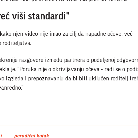
 već viši standardi"
 kako njen video nije imao za cilj da napadne očeve, već
roditeljstva.
iskrenije razgovore između partnera o podeljenoj odgovorn
la je. "Poruka nije o okrivljavanju očeva - radi se o pod
vo izgleda i prepoznavanju da bi biti uključen roditelj tre
vanredno."
i
porodični kutak