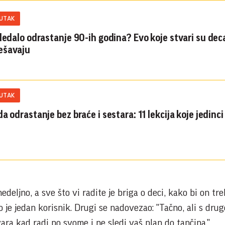
KUTAK
gledalo odrastanje 90-ih godina? Evo koje stvari su dec
ešavaju
KUTAK
a odrastanje bez braće i sestara: 11 lekcija koje jedinci
edeljno, a sve što vi radite je briga o deci, kako bi on tr
o je jedan korisnik. Drugi se nadovezao: "Tačno, ali s drug
ara kad radi po svome i ne sledi vaš plan do tančina."