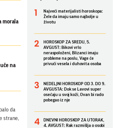
Najveći materijalisti horoskopa:
Žele da imaju samo najbolje u
a morala
životu
HOROSKOP ZA SREDU, 5.
AVGUST: Bikovi vrlo
neraspoloženi, Blizanci imaju
probleme na poslu, Vage će
privući vesela i duhovita osoba
 uče na
NEDELJNI HOROSKOP OD 3. DO 9.
AVGUSTA: Dok se Lavovi super
osećaju u svoj koži, Ovan bi rado
pobegao iz nje
ebalo da
e strane,
DNEVNI HOROSKOP ZA UTORAK,
4. AVGUST: Rak razmišlja o osobi