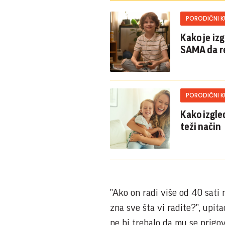
PORODIČNI 
Kako je iz
SAMA da r
PORODIČNI 
Kako izgled
teži način
"Ako on radi više od 40 sati n
zna sve šta vi radite?", upita
ne bi trebalo da mu se prigov