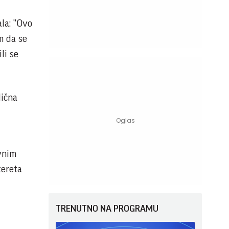
ala: "Ovo
m da se
li se
lična
ovnim
tereta
TRENUTNO NA PROGRAMU