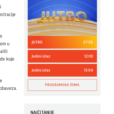
i
stracije
om
07:55
JUTRO
com u
alili
12:00
Jedini izlaz
de koje
13:04
Jedini izlaz
ne
PROGRAMSKA ŠEMA
 obaveza.
NAJČITANIJE