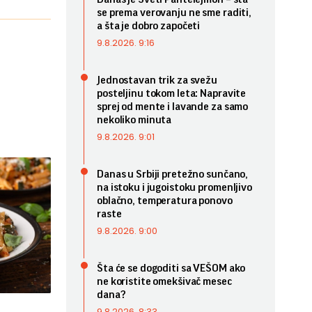
se prema verovanju ne sme raditi,
a šta je dobro započeti
9.8.2026. 9:16
Jednostavan trik za svežu
posteljinu tokom leta: Napravite
sprej od mente i lavande za samo
nekoliko minuta
9.8.2026. 9:01
Danas u Srbiji pretežno sunčano,
na istoku i jugoistoku promenljivo
oblačno, temperatura ponovo
raste
9.8.2026. 9:00
Šta će se dogoditi sa VEŠOM ako
ne koristite omekšivač mesec
dana?
9.8.2026. 8:33