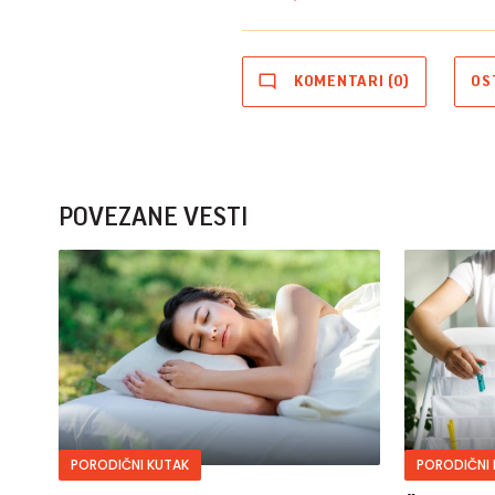
KOMENTARI (0)
OS
POVEZANE VESTI
PORODIČNI KUTAK
PORODIČNI 