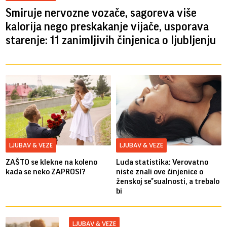
Smiruje nervozne vozače, sagoreva više
kalorija nego preskakanje vijače, usporava
starenje: 11 zanimljivih činjenica o ljubljenju
LJUBAV & VEZE
LJUBAV & VEZE
ZAŠTO se klekne na koleno
Luda statistika: Verovatno
kada se neko ZAPROSI?
niste znali ove činjenice o
ženskoj se*sualnosti, a trebalo
bi
LJUBAV & VEZE