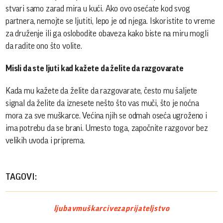
stvari samo zarad mira u kući. Ako ovo osećate kod svog
partnera, nemojte se ljutiti, lepo je od njega. Iskoristite to vreme
za druženje ili ga oslobodite obaveza kako biste na miru mogli
da radite ono što volite.
Misli da ste ljuti kad kažete da želite da razgovarate
Kada mu kažete da želite da razgovarate, često mu šaljete
signal da želite da iznesete nešto što vas muči, što je noćna
mora za sve muškarce. Većina njih se odmah oseća ugroženo i
ima potrebu da se brani. Umesto toga, započnite razgovor bez
velikih uvoda i priprema.
TAGOVI:
ljubav
muškarci
veza
prijateljstvo