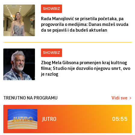
SHOWBIZ
Rada Manojlović se prisetila početaka, pa
progovorila o medijima: Danas možeš svuda
da se pojaviš i da budeš aktuelan
SHOWBIZ
Zbog Mela Gibsona promenjen kraj kultnog
filma; Studio nije dozvolio njegovu smrt, ovo
je razlog
TRENUTNO NA PROGRAMU
Vidi sve
05:55
JUTRO