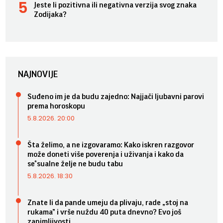
Jeste li pozitivna ili negativna verzija svog znaka
Zodijaka?
NAJNOVIJE
Suđeno im je da budu zajedno: Najjači ljubavni parovi
prema horoskopu
5.8.2026. 20:00
Šta želimo, a ne izgovaramo: Kako iskren razgovor
može doneti više poverenja i uživanja i kako da
se*sualne želje ne budu tabu
5.8.2026. 18:30
Znate li da pande umeju da plivaju, rade „stoj na
rukama” i vrše nuždu 40 puta dnevno? Evo još
zanimljivosti