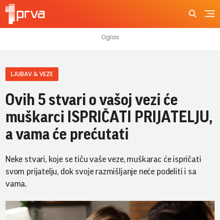
LJUBAV & VEZE
Ovih 5 stvari o vašoj vezi će
muškarci ISPRIČATI PRIJATELJU,
a vama će prećutati
Neke stvari, koje se tiču vaše veze, muškarac će ispričati
svom prijatelju, dok svoje razmišljanje neće podeliti i sa
vama.