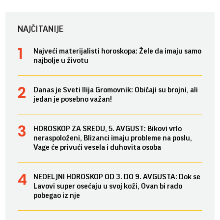
NAJČITANIJE
Najveći materijalisti horoskopa: Žele da imaju samo
najbolje u životu
Danas je Sveti Ilija Gromovnik: Običaji su brojni, ali
jedan je posebno važan!
HOROSKOP ZA SREDU, 5. AVGUST: Bikovi vrlo
neraspoloženi, Blizanci imaju probleme na poslu,
Vage će privući vesela i duhovita osoba
NEDELJNI HOROSKOP OD 3. DO 9. AVGUSTA: Dok se
Lavovi super osećaju u svoj koži, Ovan bi rado
pobegao iz nje