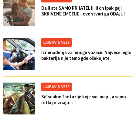
Da li ste SAMO PRIJATELJI ili on ipak gaji
SKRIVENE EMOCIJE - ove stvari ga ODAJU!
LJUBAV & VEZE
Iznenađenje za mnoge vozače: Najveće leglo
bakterija nije tamo gde očekujete
LJUBAV & VEZE
Se*sualne fantazije koje svi imaju, a samo
retki priznaju...