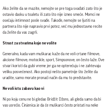
Ako želite da se mazite, nemojte se pre toga svađati zato što je
ostavio dasku u toaletu ili zato što nije izneo smeće. Momci ne
osećaju intimnost posle svađe. Takođe, nemojte se ljutiti na
partnera što nije napravio prvi potez, već mu jednostavno recite
da želite da vas zagrli.
Strast za stvarima koje ne volite
Generalno, kada vam muškarac kaže da ne voli crtane filmove,
akcione filmove, motocikle, sport, Simpsonove, on često laže. Ove
stvari koristi da gubi vreme jer ga ne opterećuju i ne zahtevaju
veliku posvećenost. Ako postoji nešto pametnije što želite da
uradite, samo morate pronaći način da mu to predstavite.
Ne voli istu zabavu kao vi
Ni po koju cenu ne bi gledao Bridžit Džons, ali gleda samo da bi
vas usrećio. Činjenica je da će muškarci često pristati na neke