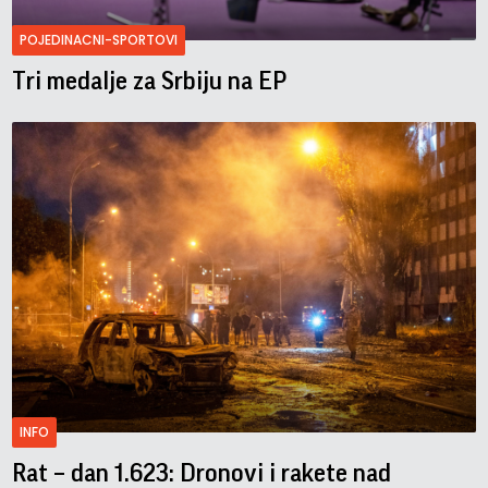
POJEDINACNI-SPORTOVI
Tri medalje za Srbiju na EP
INFO
Rat – dan 1.623: Dronovi i rakete nad