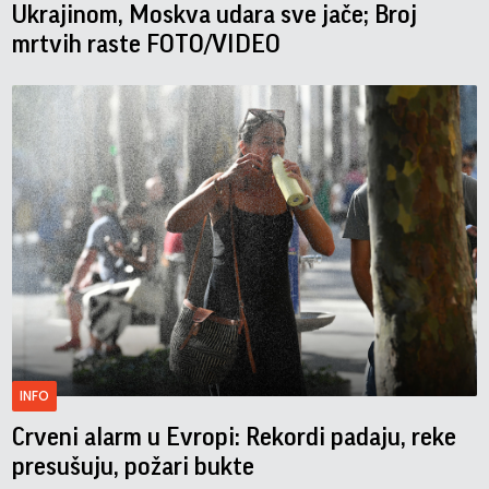
Ukrajinom, Moskva udara sve jače; Broj
mrtvih raste FOTO/VIDEO
INFO
Crveni alarm u Evropi: Rekordi padaju, reke
presušuju, požari bukte