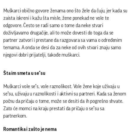
Muškarci obično govore ženama ono što žele da čuju, jer kada su
zaista iskreni i kažu šta misle, žene ponekad ne vole te
odgovore. Često se radi samo o tome da neke stvari
doživljavamo drugačije, ali to može dovesti do toga da se
partner zatvori i prestane da razgovara sa vama o određenim
temama. A onda se desi da za neke od ovih stvari znaju samo
njegovi dobri prijatelji, takođe muškarci.
Šta im smeta u se*su
Muškarci vole se*s, vole raznolikost. Vole žene koje uživaju u
se*su, uživaju u raznolikosti i aktivni su partneri. Kada sa ženom
počnu da pričaju o tome, može se desiti da ih pogrešno shvate.
Zato će momci na kraju prestati da pričaju o se*su sa
partnerkom.
Romantika i zašto je nema