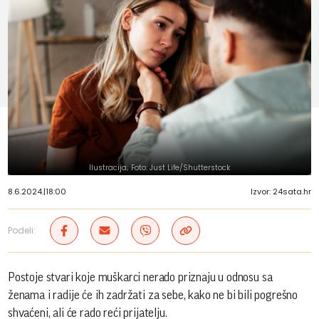
Ilustracija; Foto: Just Life/Shutterstock
8.6.2024.
|
18:00
Izvor: 24sata.hr
Podeli:
Postoje stvari koje muškarci nerado priznaju u odnosu sa
ženama i radije će ih zadržati za sebe, kako ne bi bili pogrešno
shvaćeni, ali će rado reći prijatelju.