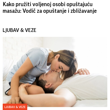
Kako pružiti voljenoj osobi opuštajuću
masažu: Vodič za opuštanje i zbližavanje
LJUBAV & VEZE
LJUBAV & VEZE