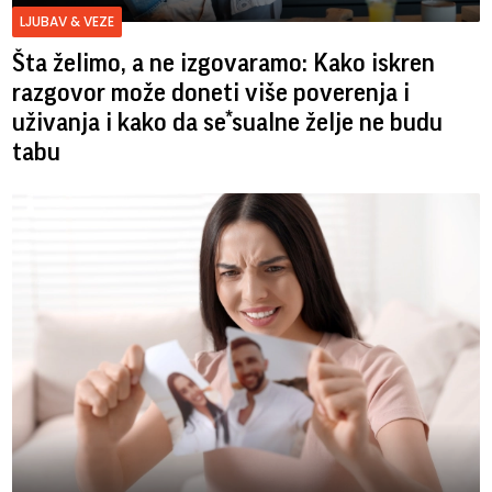
LJUBAV & VEZE
Šta želimo, a ne izgovaramo: Kako iskren
razgovor može doneti više poverenja i
uživanja i kako da se*sualne želje ne budu
tabu