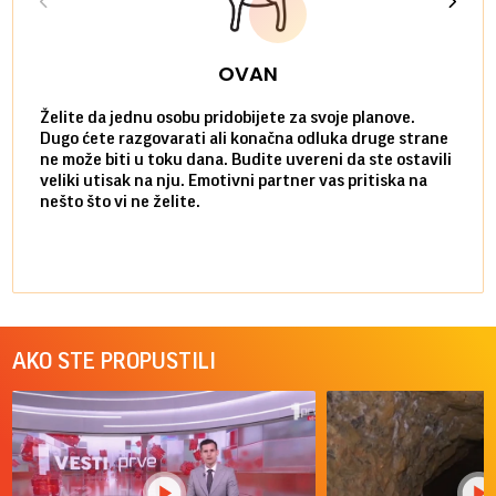
OVAN
Želite da jednu osobu pridobijete za svoje planove.
Danas
Dugo ćete razgovarati ali konačna odluka druge strane
Niste
ne može biti u toku dana. Budite uvereni da ste ostavili
povol
veliki utisak na nju. Emotivni partner vas pritiska na
a pos
nešto što vi ne želite.
više 
AKO STE PROPUSTILI