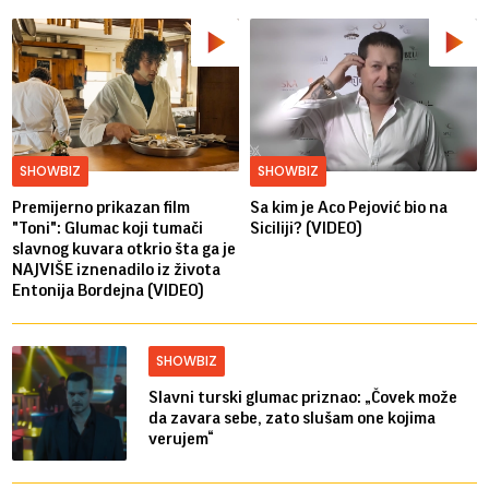
SHOWBIZ
SHOWBIZ
Premijerno prikazan film
Sa kim je Aco Pejović bio na
"Toni": Glumac koji tumači
Siciliji? (VIDEO)
slavnog kuvara otkrio šta ga je
NAJVIŠE iznenadilo iz života
Entonija Bordejna (VIDEO)
SHOWBIZ
Slavni turski glumac priznao: „Čovek može
da zavara sebe, zato slušam one kojima
verujem“