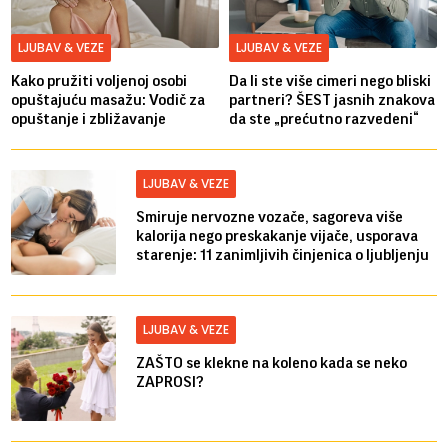
LJUBAV & VEZE
LJUBAV & VEZE
Kako pružiti voljenoj osobi
Da li ste više cimeri nego bliski
opuštajuću masažu: Vodič za
partneri? ŠEST jasnih znakova
opuštanje i zbližavanje
da ste „prećutno razvedeni“
LJUBAV & VEZE
Smiruje nervozne vozače, sagoreva više
kalorija nego preskakanje vijače, usporava
starenje: 11 zanimljivih činjenica o ljubljenju
LJUBAV & VEZE
ZAŠTO se klekne na koleno kada se neko
ZAPROSI?