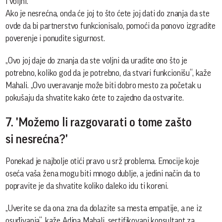
i voljni.
Ako je nesrećna, onda će joj to što ćete joj dati do znanja da ste
ovde da bi partnerstvo funkcionisalo, pomoći da ponovo izgradite
poverenje i ponudite sigurnost.
„Ovo joj daje do znanja da ste voljni da uradite ono što je
potrebno, koliko god da je potrebno, da stvari funkcionišu“, kaže
Mahali. „Ovo uveravanje može biti dobro mesto za početak u
pokušaju da shvatite kako ćete to zajedno da ostvarite.
7. 'Možemo li razgovarati o tome zašto
si nesrećna?'
Ponekad je najbolje otići pravo u srž problema. Emocije koje
oseća vaša žena mogu biti mnogo dublje, a jedini način da to
popravite je da shvatite koliko daleko idu ti koreni.
„Uverite se da ona zna da dolazite sa mesta empatije, a ne iz
osuđivanja“, kaže Adina Mahali, sertifikovani konsultant za