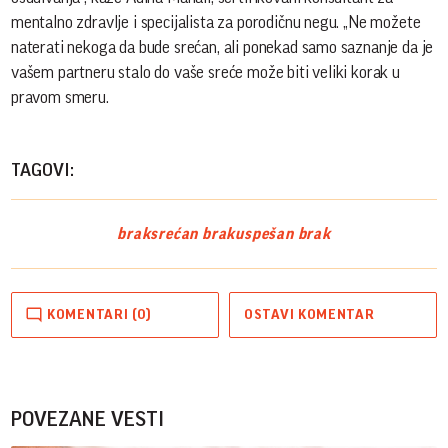
mentalno zdravlje i specijalista za porodičnu negu. „Ne možete
naterati nekoga da bude srećan, ali ponekad samo saznanje da je
vašem partneru stalo do vaše sreće može biti veliki korak u
pravom smeru.
TAGOVI:
brak
srećan brak
uspešan brak
KOMENTARI (0)
OSTAVI KOMENTAR
POVEZANE VESTI