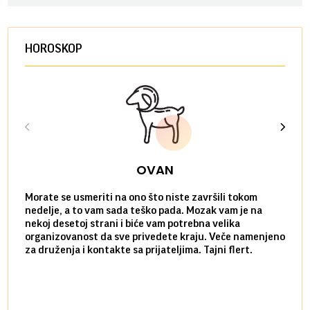
HOROSKOP
OVAN
Morate se usmeriti na ono što niste završili tokom
Sve n
nedelje, a to vam sada teško pada. Mozak vam je na
potpu
nekoj desetoj strani i biće vam potrebna velika
stvar
organizovanost da sve privedete kraju. Veče namenjeno
tempo
za druženja i kontakte sa prijateljima. Tajni flert.
najbl