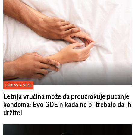
LJUBAV & VEZE
Letnja vrućina može da prouzrokuje pucanje
kondoma: Evo GDE nikada ne bi trebalo da ih
držite!