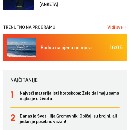
(ANKETA)
TRENUTNO NA PROGRAMU
Vidi sve
16:05
Budva na pjenu od mora
NAJČITANIJE
Najveći materijalisti horoskopa: Žele da imaju samo
najbolje u životu
Danas je Sveti Ilija Gromovnik: Običaji su brojni, ali
jedan je posebno važan!