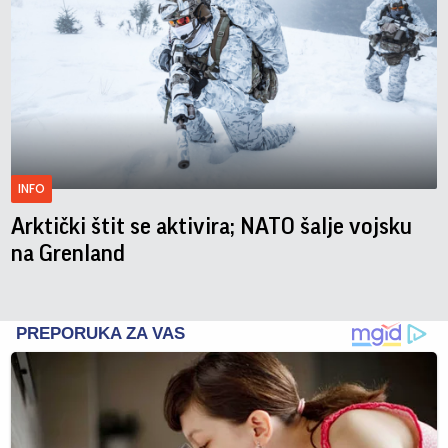
INFO
Arktički štit se aktivira; NATO šalje vojsku
na Grenland