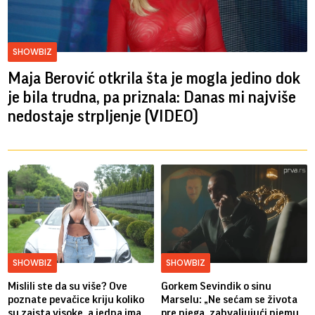
SHOWBIZ
Maja Berović otkrila šta je mogla jedino dok
je bila trudna, pa priznala: Danas mi najviše
nedostaje strpljenje (VIDEO)
SHOWBIZ
SHOWBIZ
Mislili ste da su više? Ove
Gorkem Sevindik o sinu
poznate pevačice kriju koliko
Marselu: „Ne sećam se života
su zaista visoke, a jedna ima
pre njega, zahvaljujući njemu