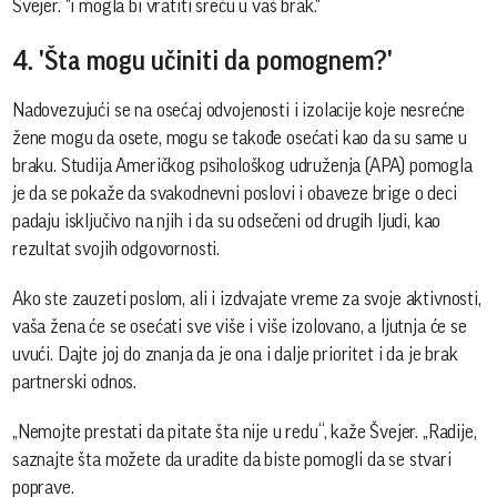
Švejer. "i mogla bi vratiti sreću u vaš brak."
4. 'Šta mogu učiniti da pomognem?'
Nadovezujući se na osećaj odvojenosti i izolacije koje nesrećne
žene mogu da osete, mogu se takođe osećati kao da su same u
braku. Studija Američkog psihološkog udruženja (APA) pomogla
je da se pokaže da svakodnevni poslovi i obaveze brige o deci
padaju isključivo na njih i da su odsečeni od drugih ljudi, kao
rezultat svojih odgovornosti.
Ako ste zauzeti poslom, ali i izdvajate vreme za svoje aktivnosti,
vaša žena će se osećati sve više i više izolovano, a ljutnja će se
uvući. Dajte joj do znanja da je ona i dalje prioritet i da je brak
partnerski odnos.
„Nemojte prestati da pitate šta nije u redu“, kaže Švejer. „Radije,
saznajte šta možete da uradite da biste pomogli da se stvari
poprave.