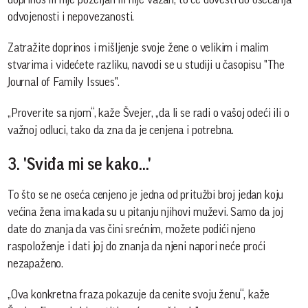
odvojenosti i nepovezanosti.
Zatražite doprinos i mišljenje svoje žene o velikim i malim
stvarima i videćete razliku, navodi se u studiji u časopisu "The
Journal of Family Issues".
„Proverite sa njom“, kaže Švejer, „da li se radi o vašoj odeći ili o
važnoj odluci, tako da zna da je cenjena i potrebna.
3. 'Sviđa mi se kako...'
To što se ne oseća cenjeno je jedna od pritužbi broj jedan koju
većina žena ima kada su u pitanju njihovi muževi. Samo da joj
date do znanja da vas čini srećnim, možete podići njeno
raspoloženje i dati joj do znanja da njeni napori neće proći
nezapaženo.
„Ova konkretna fraza pokazuje da cenite svoju ženu“, kaže