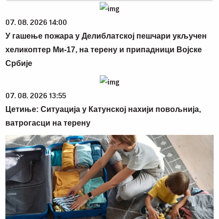
07. 08. 2026 14:00
У гашење пожара у Делиблатској пешчари укључен
хеликоптер Ми-17, на терену и припадници Војске
Србије
07. 08. 2026 13:55
Цетиње: Ситуација у Катунској нахији повољнија,
ватрогасци на терену