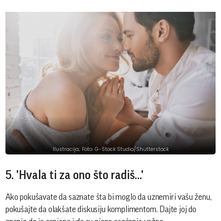
Ilustracija; Foto: G-Stock Studio/Shutterstock
5. 'Hvala ti za ono što radiš...'
Ako pokušavate da saznate šta bi moglo da uznemiri vašu ženu,
pokušajte da olakšate diskusiju komplimentom. Dajte joj do