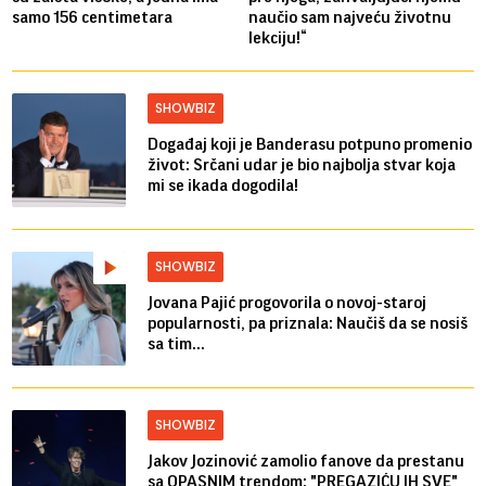
samo 156 centimetara
naučio sam najveću životnu
lekciju!“
SHOWBIZ
Događaj koji je Banderasu potpuno promenio
život: Srčani udar je bio najbolja stvar koja
mi se ikada dogodila!
SHOWBIZ
Jovana Pajić progovorila o novoj-staroj
popularnosti, pa priznala: Naučiš da se nosiš
sa tim...
SHOWBIZ
Jakov Jozinović zamolio fanove da prestanu
sa OPASNIM trendom: "PREGAZIĆU IH SVE"