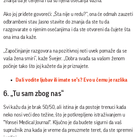
znanja da je cenjena i da su njena osećanja važna.
Ako joj priđete govoreći: „Šta nije u redu?”, ona će odmah zauzeti
odbrambeni stav. Jasno stavite do znanja da ste tu da
razgovarate o njenim osećanjima i da ste otvoreni da čujete šta
ona ima da kaže.
„Započinjanje razgovora na pozitivnoj noti uvek pomaže da se
vaša žena smiri“, kaže Švejer. „Dobra svađa sa vašom ženom
počinje tako što joj kažete da je priznajete.
Da li vodite ljubav ili imate se*s? Evo u čemu je razlika
6. „Tu sam zbog nas“
Svi kažu da je brak 50/50, ali istina je da postoje trenuci kada
neko nosi veći deo težine, što je potkrepljeno istraživanjem u
"Yonsei Medical Journal". Ključno je da budete sigurni da vaš
supružnik zna kada je vreme da preuzmete teret, da ste spremni