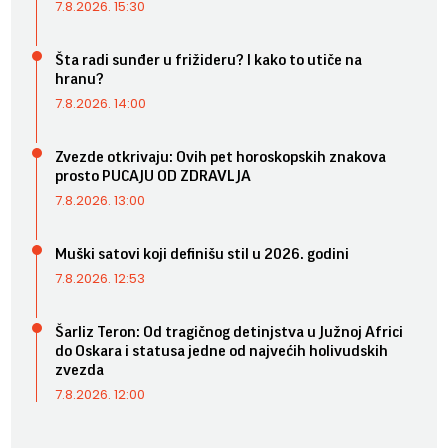
7.8.2026. 15:30
Šta radi sunđer u frižideru? I kako to utiče na
hranu?
7.8.2026. 14:00
Zvezde otkrivaju: Ovih pet horoskopskih znakova
prosto PUCAJU OD ZDRAVLJA
7.8.2026. 13:00
Muški satovi koji definišu stil u 2026. godini
7.8.2026. 12:53
Šarliz Teron: Od tragičnog detinjstva u Južnoj Africi
do Oskara i statusa jedne od najvećih holivudskih
zvezda
7.8.2026. 12:00