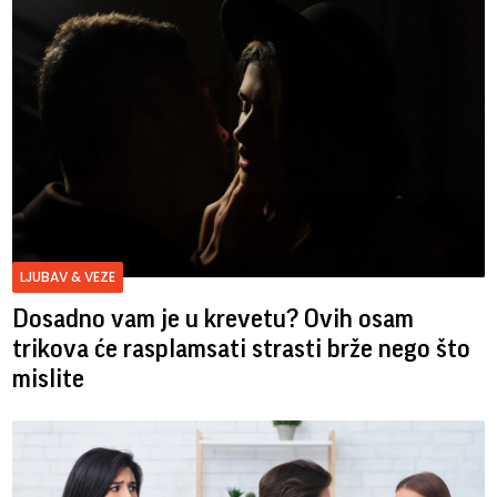
LJUBAV & VEZE
Dosadno vam je u krevetu? Ovih osam
trikova će rasplamsati strasti brže nego što
mislite