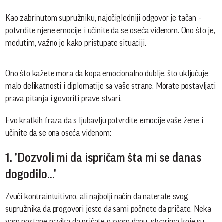
Kao zabrinutom supružniku, najočigledniji odgovor je tačan -
potvrdite njene emocije i učinite da se oseća viđenom. Ono što je,
međutim, važno je kako pristupate situaciji.
Ono što kažete mora da kopa emocionalno dublje, što uključuje
malo delikatnosti i diplomatije sa vaše strane. Morate postavljati
prava pitanja i govoriti prave stvari.
Evo kratkih fraza da s ljubavlju potvrdite emocije vaše žene i
učinite da se ona oseća viđenom:
1. 'Dozvoli mi da ispričam šta mi se danas
dogodilo...'
Zvuči kontraintuitivno, ali najbolji način da naterate svog
supružnika da progovori jeste da sami počnete da pričate. Neka
vam postane navika da pričate o svom danu, stvarima koje su