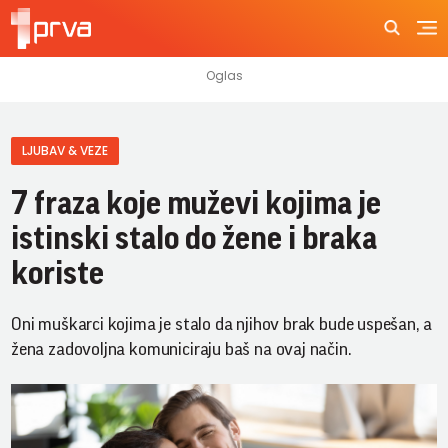
LJUBAV & VEZE
7 fraza koje muževi kojima je
istinski stalo do žene i braka
koriste
Oni muškarci kojima je stalo da njihov brak bude uspešan, a
žena zadovoljna komuniciraju baš na ovaj način.