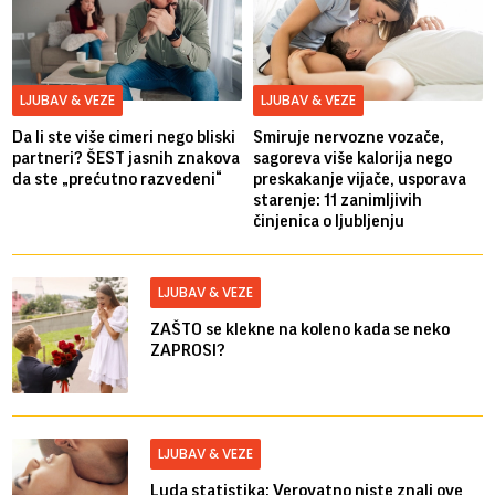
LJUBAV & VEZE
LJUBAV & VEZE
Da li ste više cimeri nego bliski
Smiruje nervozne vozače,
partneri? ŠEST jasnih znakova
sagoreva više kalorija nego
da ste „prećutno razvedeni“
preskakanje vijače, usporava
starenje: 11 zanimljivih
činjenica o ljubljenju
LJUBAV & VEZE
ZAŠTO se klekne na koleno kada se neko
ZAPROSI?
LJUBAV & VEZE
Luda statistika: Verovatno niste znali ove