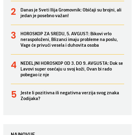
Danas je Sveti Ilija Gromovnik: Običaji su brojni, ali
jedan je posebno važan!
HOROSKOP ZA SREDU, 5. AVGUST: Bikovi vrlo
neraspoloženi, Blizanci imaju probleme na poslu,
Vage će privući vesela i duhovita osoba
NEDELJNI HOROSKOP OD 3. DO 9. AVGUSTA: Dok se
Lavovi super osećaju u svoj koži, Ovan bi rado
pobegao iz nje
Jeste li pozitivna ili negativna verzija svog znaka
Zodijaka?
NAJNOVIJE