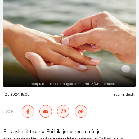
Ilustracija; Foto: PeopleImages.com - Yuri A/Shutterstock
12.8.2024.
|
15:00
Izvor: Index.hr
Podeli:
Britanska tiktokerka Ebi bila je uverena da će je