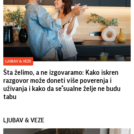
LJUBAV & VEZE
Šta želimo, a ne izgovaramo: Kako iskren
razgovor može doneti više poverenja i
uživanja i kako da se*sualne želje ne budu
tabu
LJUBAV & VEZE