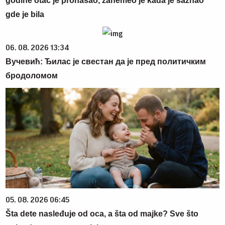
godine otac je pronašao, zanemeo je kada je saznao
gde je bila
06. 08. 2026 13:34
Вучевић: Ђилас је свестан да је пред политичким
бродоломом
05. 08. 2026 06:45
Šta dete nasleđuje od oca, a šta od majke? Sve što