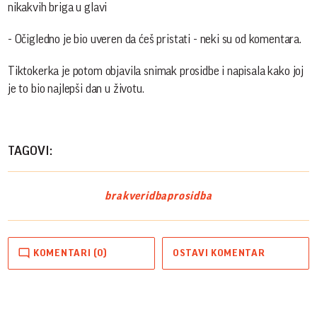
nikakvih briga u glavi
- Očigledno je bio uveren da ćeš pristati - neki su od komentara.
Tiktokerka je potom objavila snimak prosidbe i napisala kako joj
je to bio najlepši dan u životu.
TAGOVI:
brak
veridba
prosidba
KOMENTARI (0)
OSTAVI KOMENTAR