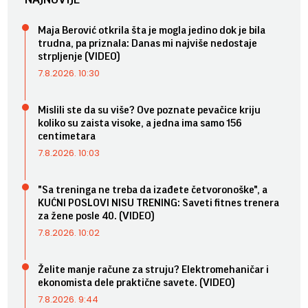
Maja Berović otkrila šta je mogla jedino dok je bila
trudna, pa priznala: Danas mi najviše nedostaje
strpljenje (VIDEO)
7.8.2026. 10:30
Mislili ste da su više? Ove poznate pevačice kriju
koliko su zaista visoke, a jedna ima samo 156
centimetara
7.8.2026. 10:03
"Sa treninga ne treba da izađete četvoronoške", a
KUĆNI POSLOVI NISU TRENING: Saveti fitnes trenera
za žene posle 40. (VIDEO)
7.8.2026. 10:02
Želite manje račune za struju? Elektromehaničar i
ekonomista dele praktične savete. (VIDEO)
7.8.2026. 9:44