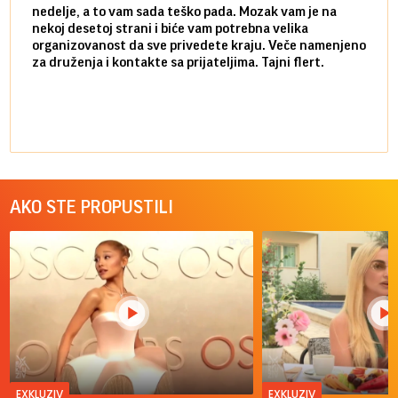
nedelje, a to vam sada teško pada. Mozak vam je na
potpu
nekoj desetoj strani i biće vam potrebna velika
stvar
organizovanost da sve privedete kraju. Veče namenjeno
tempo
za druženja i kontakte sa prijateljima. Tajni flert.
najbl
AKO STE PROPUSTILI
EXKLUZIV
EXKLUZIV