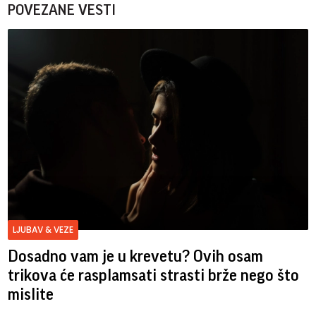
POVEZANE VESTI
LJUBAV & VEZE
Dosadno vam je u krevetu? Ovih osam
trikova će rasplamsati strasti brže nego što
mislite