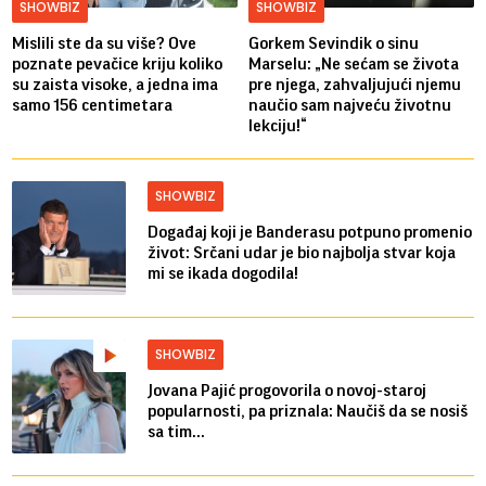
SHOWBIZ
SHOWBIZ
Mislili ste da su više? Ove
Gorkem Sevindik o sinu
poznate pevačice kriju koliko
Marselu: „Ne sećam se života
su zaista visoke, a jedna ima
pre njega, zahvaljujući njemu
samo 156 centimetara
naučio sam najveću životnu
lekciju!“
SHOWBIZ
Događaj koji je Banderasu potpuno promenio
život: Srčani udar je bio najbolja stvar koja
mi se ikada dogodila!
SHOWBIZ
Jovana Pajić progovorila o novoj-staroj
popularnosti, pa priznala: Naučiš da se nosiš
sa tim...