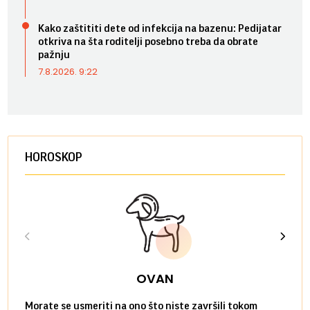
Kako zaštititi dete od infekcija na bazenu: Pedijatar
otkriva na šta roditelji posebno treba da obrate
pažnju
7.8.2026. 9:22
HOROSKOP
OVAN
Morate se usmeriti na ono što niste završili tokom
Sve n