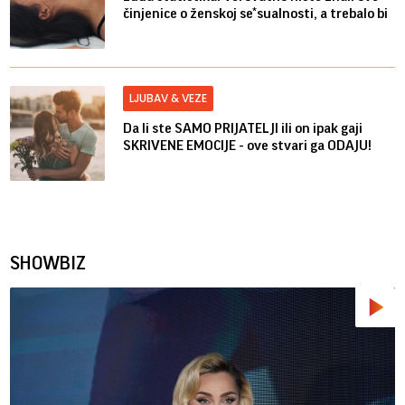
činjenice o ženskoj se*sualnosti, a trebalo bi
LJUBAV & VEZE
Da li ste SAMO PRIJATELJI ili on ipak gaji
SKRIVENE EMOCIJE - ove stvari ga ODAJU!
SHOWBIZ