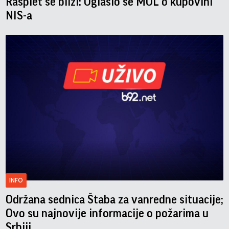
Rasplet se bliži: Oglasio se MOL o kupovini
NIS-a
INFO
Održana sednica Štaba za vanredne situacije;
Ovo su najnovije informacije o požarima u
Srbiji