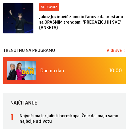
SHOWBIZ
Jakov Jozinović zamolio fanove da prestanu
sa OPASNIM trendom: "PREGAZIĆU IH SVE"
(ANKETA)
TRENUTNO NA PROGRAMU
Vidi sve
10:00
Dan na dan
NAJČITANIJE
Najveći materijalisti horoskopa: Žele da imaju samo
najbolje u životu