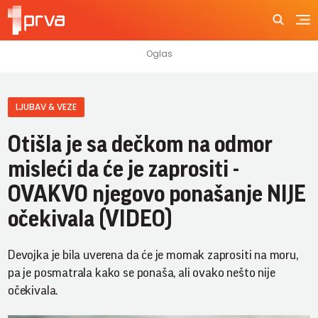
LJUBAV & VEZE
Otišla je sa dečkom na odmor
misleći da će je zaprositi -
OVAKVO njegovo ponašanje NIJE
očekivala (VIDEO)
Devojka je bila uverena da će je momak zaprositi na moru,
pa je posmatrala kako se ponaša, ali ovako nešto nije
očekivala.