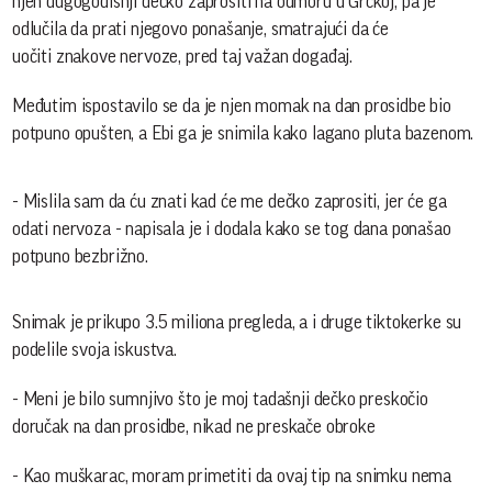
njen dugogodišnji dečko zaprositi na odmoru u Grčkoj, pa je
odlučila da prati njegovo ponašanje, smatrajući da će
uočiti znakove nervoze, pred taj važan događaj.
Međutim ispostavilo se da je njen momak na dan prosidbe bio
potpuno opušten, a Ebi ga je snimila kako lagano pluta bazenom.
- Mislila sam da ću znati kad će me dečko zaprositi, jer će ga
odati nervoza - napisala je i dodala kako se tog dana ponašao
potpuno bezbrižno.
Snimak je prikupo 3.5 miliona pregleda, a i druge tiktokerke su
podelile svoja iskustva.
- Meni je bilo sumnjivo što je moj tadašnji dečko preskočio
doručak na dan prosidbe, nikad ne preskače obroke
- Kao muškarac, moram primetiti da ovaj tip na snimku nema