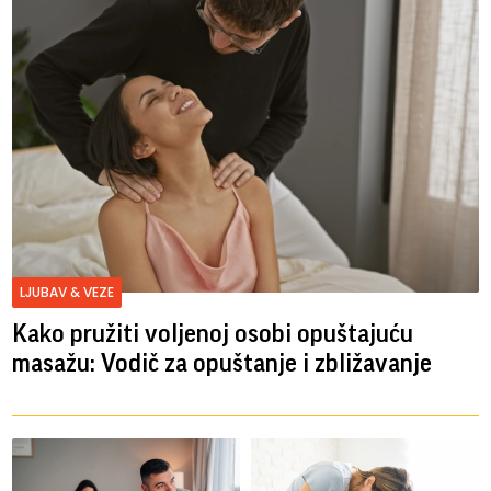
LJUBAV & VEZE
Kako pružiti voljenoj osobi opuštajuću
masažu: Vodič za opuštanje i zbližavanje