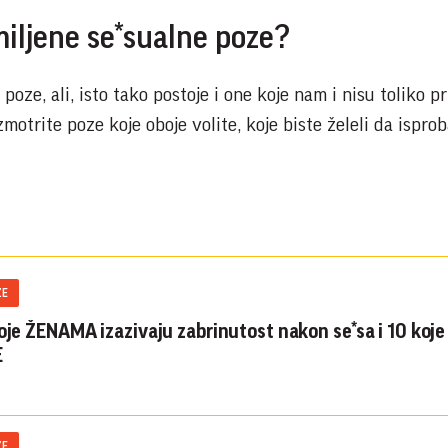
miljene se*sualne poze?
oze, ali, isto tako postoje i one koje nam i nisu toliko pr
motrite poze koje oboje volite, koje biste želeli da isprob
ZE
koje ŽENAMA izazivaju zabrinutost nakon se*sa i 10 koj
E
ZE