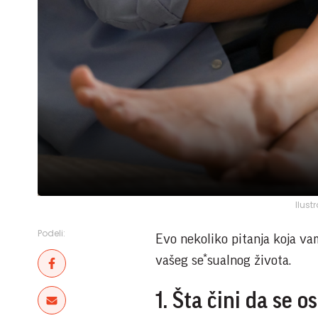
Ilust
Podeli:
Evo nekoliko pitanja koja va
vašeg se*sualnog života.
1. Šta čini da se 