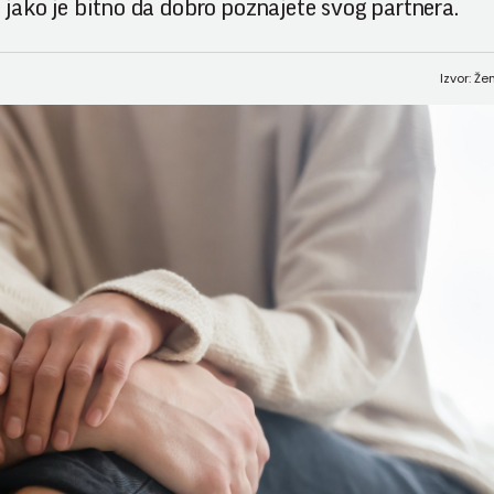
a, jako je bitno da dobro poznajete svog partnera.
Izvor: Ž