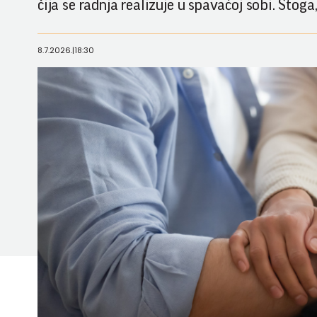
čija se radnja realizuje u spavaćoj sobi. Stog
8.7.2026.
|
18:30