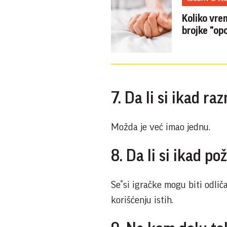
Koliko vre
brojke "op
7. Da li si ikad r
Možda je već imao jednu.
8. Da li si ikad p
Se*si igračke mogu biti odli
korišćenju istih.