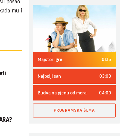
 su posao
 kada mu i
01:15
Majstor igre
eti
03:00
Najbolji san
04:00
Budva na pjenu od mora
PROGRAMSKA ŠEMA
VARA?