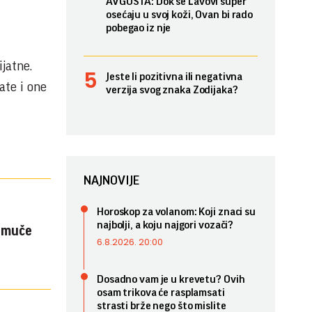
AVGUSTA: Dok se Lavovi super
osećaju u svoj koži, Ovan bi rado
pobegao iz nje
ijatne.
Jeste li pozitivna ili negativna
ate i one
verzija svog znaka Zodijaka?
NAJNOVIJE
Horoskop za volanom: Koji znaci su
najbolji, a koju najgori vozači?
e muče
6.8.2026. 20:00
Dosadno vam je u krevetu? Ovih
osam trikova će rasplamsati
strasti brže nego što mislite