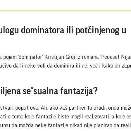
š ulogu dominatora ili potčinjenog u
 pojam ’dominator’ Kristijan Grej iz romana ’Pedeset Nija
ljučivo da li neko voli da dominira ili ne, već i kako on za
miljena se*sualna fantazija?
stvari poput ove. Ali, ako vaš partner to uradi, onda mož
ti o tome koje fantazije biste mogli realizovati, a koje os
a umu da možda neke fantazije nikad nije planirao da reali