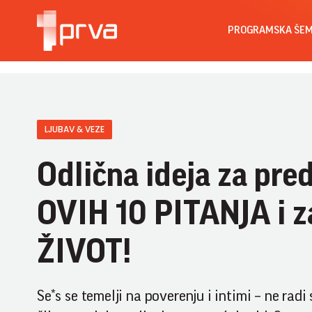
PROGRAMSKA ŠE
LJUBAV & VEZE
Odlična ideja za pre
OVIH 10 PITANJA i z
ŽIVOT!
Se*s se temelji na poverenju i intimi – ne ra