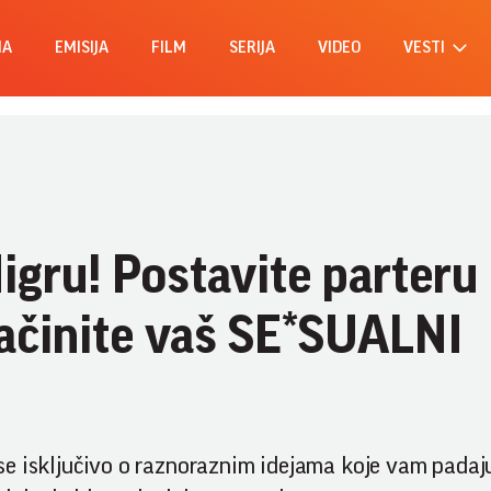
MA
EMISIJA
FILM
SERIJA
VIDEO
VESTI
digru! Postavite parteru
ačinite vaš SE*SUALNI
di se isključivo o raznoraznim idejama koje vam pada