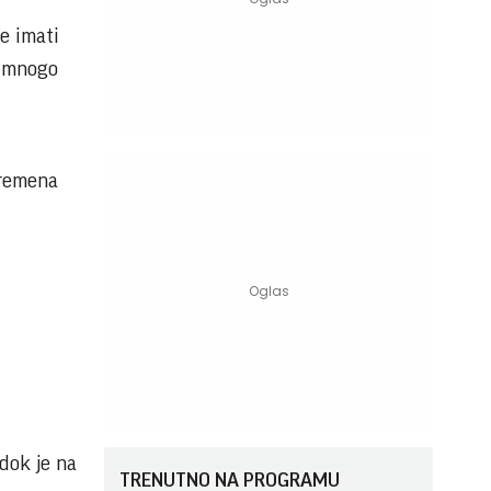
e imati
e mnogo
vremena
dok je na
TRENUTNO NA PROGRAMU