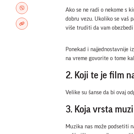
Ako se ne radi o nekome s kim
dobru vezu. Ukoliko se vaš p
više truditi da vam obezbedi 
Ponekad i najjednostavnije i
na vreme govorite o tome kak
2. Koji te je film
Velike su šanse da bi ovaj o
3. Koja vrsta muzi
Muzika nas može podsetiti na