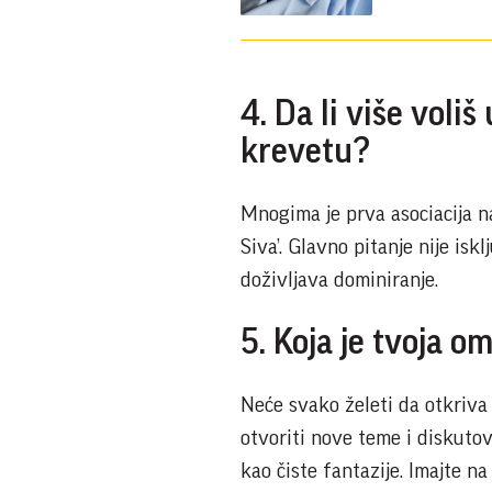
4. Da li više voli
krevetu?
Mnogima je prva asociacija na
Siva’. Glavno pitanje nije isk
doživljava dominiranje.
5. Koja je tvoja o
Neće svako želeti da otkriva 
otvoriti nove teme i diskutova
kao čiste fantazije. Imajte n