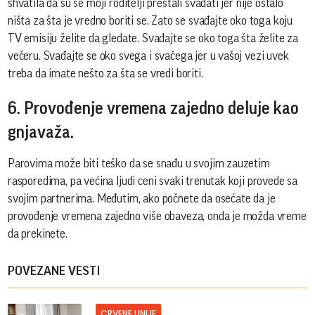
shvatila da su se moji roditelji prestali svađati jer nije ostalo
ništa za šta je vredno boriti se. Zato se svađajte oko toga koju
TV emisiju želite da gledate. Svađajte se oko toga šta želite za
večeru. Svađajte se oko svega i svačega jer u vašoj vezi uvek
treba da imate nešto za šta se vredi boriti.
6. Provođenje vremena zajedno deluje kao
gnjavaža.
Parovima može biti teško da se snađu u svojim zauzetim
rasporedima, pa većina ljudi ceni svaki trenutak koji provede sa
svojim partnerima. Međutim, ako počnete da osećate da je
provođenje vremena zajedno više obaveza, onda je možda vreme
da prekinete.
POVEZANE VESTI
CRVENE LINIJE