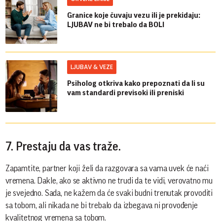
Granice koje čuvaju vezu ili je prekidaju:
LJUBAV ne bi trebalo da BOLI
LJUBAV & VEZE
Psiholog otkriva kako prepoznati da li su
vam standardi previsoki ili preniski
7. Prestaju da vas traže.
Zapamtite, partner koji želi da razgovara sa vama uvek će naći
vremena. Dakle, ako se aktivno ne trudi da te vidi, verovatno mu
je svejedno. Sada, ne kažem da će svaki budni trenutak provoditi
sa tobom, ali nikada ne bi trebalo da izbegava ni provođenje
kvalitetnog vremena sa tobom.