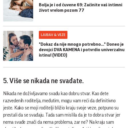
Bolja je i od čuvene 69: Začinite vaš intimni
život vrelom pozom 77
LJUBAV & VEZE
"Dokaz da nije mnogo potrebno..." Doneo je
devojci DVA KAMENA i potvrdio univerzalnu
istinu! (VIDEO)
5. Više se nikada ne svađate.
Nikada ne doživljavamo svađu kao dobru stvar. Kao dete
razvedenih roditelja, međutim, mogu vam reći da definitivno
jeste. Kako se moji roditelji bližio kraju svoje veze, potpuno su
prestali da se svađaju. Tada sam mislila da je to dobra stvar jer
nema svađe znači da nema problema, zar ne? Na kraju sam