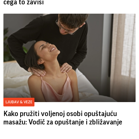
čega to zavisi
LJUBAV & VEZE
Kako pružiti voljenoj osobi opuštajuću
masažu: Vodič za opuštanje i zbližavanje