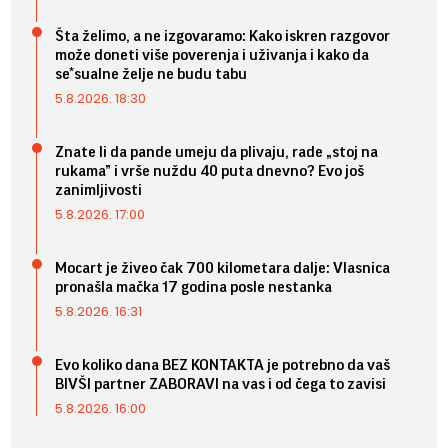
Šta želimo, a ne izgovaramo: Kako iskren razgovor
može doneti više poverenja i uživanja i kako da
se*sualne želje ne budu tabu
5.8.2026. 18:30
Znate li da pande umeju da plivaju, rade „stoj na
rukama” i vrše nuždu 40 puta dnevno? Evo još
zanimljivosti
5.8.2026. 17:00
Mocart je živeo čak 700 kilometara dalje: Vlasnica
pronašla mačka 17 godina posle nestanka
5.8.2026. 16:31
Evo koliko dana BEZ KONTAKTA je potrebno da vaš
BIVŠI partner ZABORAVI na vas i od čega to zavisi
5.8.2026. 16:00