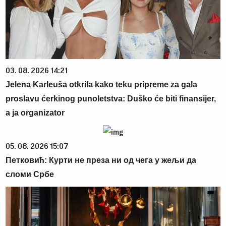
03. 08. 2026 14:21
Jelena Karleuša otkrila kako teku pripreme za gala
proslavu ćerkinog punoletstva: Duško će biti finansijer,
a ja organizator
05. 08. 2026 15:07
Петковић: Курти не преза ни од чега у жељи да
сломи Србе