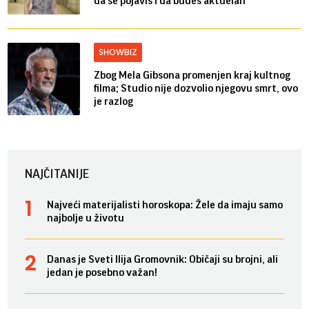
da se pojaviš i da budeš aktuelan
SHOWBIZ
Zbog Mela Gibsona promenjen kraj kultnog
filma; Studio nije dozvolio njegovu smrt, ovo
je razlog
NAJČITANIJE
Najveći materijalisti horoskopa: Žele da imaju samo
najbolje u životu
Danas je Sveti Ilija Gromovnik: Običaji su brojni, ali
jedan je posebno važan!