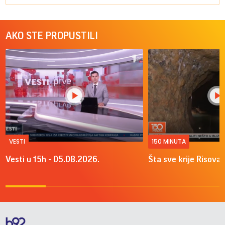
AKO STE PROPUSTILI
VESTI
150 MINUTA
Vesti u 15h - 05.08.2026.
Šta sve krije Risova