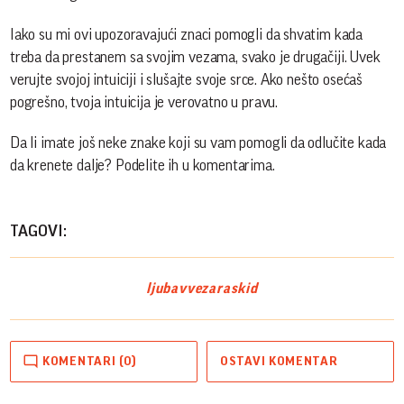
Iako su mi ovi upozoravajući znaci pomogli da shvatim kada
treba da prestanem sa svojim vezama, svako je drugačiji. Uvek
verujte svojoj intuiciji i slušajte svoje srce. Ako nešto osećaš
pogrešno, tvoja intuicija je verovatno u pravu.
Da li imate još neke znake koji su vam pomogli da odlučite kada
da krenete dalje? Podelite ih u komentarima.
TAGOVI:
ljubav
veza
raskid
KOMENTARI (0)
OSTAVI KOMENTAR