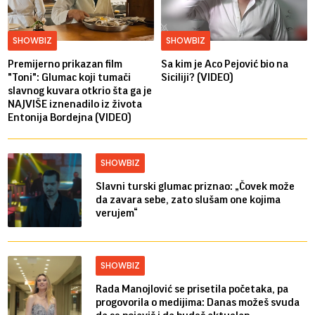
SHOWBIZ
SHOWBIZ
Premijerno prikazan film
Sa kim je Aco Pejović bio na
"Toni": Glumac koji tumači
Siciliji? (VIDEO)
slavnog kuvara otkrio šta ga je
NAJVIŠE iznenadilo iz života
Entonija Bordejna (VIDEO)
SHOWBIZ
Slavni turski glumac priznao: „Čovek može
da zavara sebe, zato slušam one kojima
verujem“
SHOWBIZ
Rada Manojlović se prisetila početaka, pa
progovorila o medijima: Danas možeš svuda