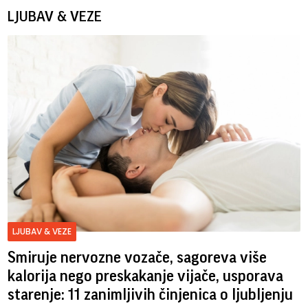
LJUBAV & VEZE
LJUBAV & VEZE
Smiruje nervozne vozače, sagoreva više
kalorija nego preskakanje vijače, usporava
starenje: 11 zanimljivih činjenica o ljubljenju