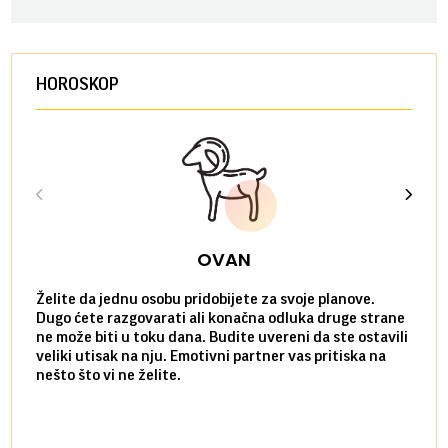
HOROSKOP
OVAN
Želite da jednu osobu pridobijete za svoje planove.
Danas
Dugo ćete razgovarati ali konačna odluka druge strane
Niste
ne može biti u toku dana. Budite uvereni da ste ostavili
povol
veliki utisak na nju. Emotivni partner vas pritiska na
a pos
nešto što vi ne želite.
više 