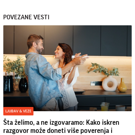
POVEZANE VESTI
LJUBAV & VEZE
Šta želimo, a ne izgovaramo: Kako iskren
razgovor može doneti više poverenja i