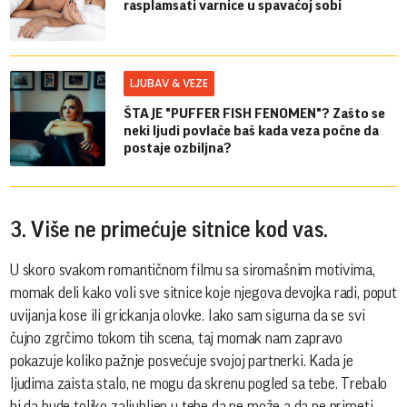
rasplamsati varnice u spavaćoj sobi
LJUBAV & VEZE
ŠTA JE "PUFFER FISH FENOMEN"? Zašto se
neki ljudi povlače baš kada veza počne da
postaje ozbiljna?
3. Više ne primećuje sitnice kod vas.
U skoro svakom romantičnom filmu sa siromašnim motivima,
momak deli kako voli sve sitnice koje njegova devojka radi, poput
uvijanja kose ili grickanja olovke. Iako sam sigurna da se svi
čujno zgrčimo tokom tih scena, taj momak nam zapravo
pokazuje koliko pažnje posvećuje svojoj partnerki. Kada je
ljudima zaista stalo, ne mogu da skrenu pogled sa tebe. Trebalo
bi da bude toliko zaljubljen u tebe da ne može a da ne primeti