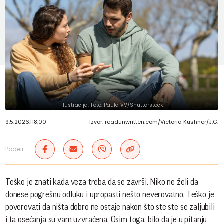
Ilustracija; Foto: Paula VV/Shutterstock
9.5.2026.
|
18:00
Izvor: readunwritten.com/Victoria Kushner/J.G.
Podeli:
Teško je znati kada veza treba da se završi. Niko ne želi da
donese pogrešnu odluku i upropasti nešto neverovatno. Teško je
poverovati da ništa dobro ne ostaje nakon što ste ste se zaljubili
i ta osećanja su vam uzvraćena. Osim toga, bilo da je u pitanju