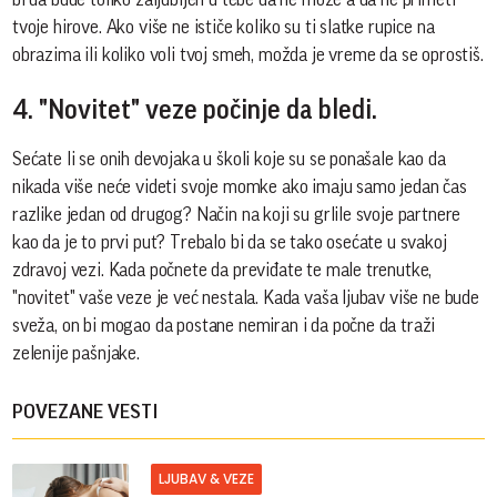
tvoje hirove. Ako više ne ističe koliko su ti slatke rupice na
obrazima ili koliko voli tvoj smeh, možda je vreme da se oprostiš.
4. "Novitet" veze počinje da bledi.
Sećate li se onih devojaka u školi koje su se ponašale kao da
nikada više neće videti svoje momke ako imaju samo jedan čas
razlike jedan od drugog? Način na koji su grlile svoje partnere
kao da je to prvi put? Trebalo bi da se tako osećate u svakoj
zdravoj vezi. Kada počnete da previđate te male trenutke,
"novitet" vaše veze je već nestala. Kada vaša ljubav više ne bude
sveža, on bi mogao da postane nemiran i da počne da traži
zelenije pašnjake.
POVEZANE VESTI
LJUBAV & VEZE