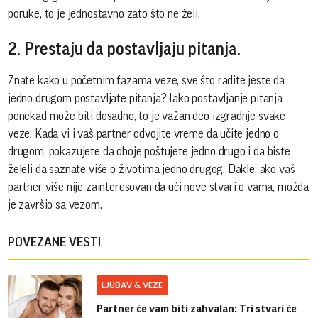
poruke, to je jednostavno zato što ne želi.
2. Prestaju da postavljaju pitanja.
Znate kako u početnim fazama veze, sve što radite jeste da
jedno drugom postavljate pitanja? Iako postavljanje pitanja
ponekad može biti dosadno, to je važan deo izgradnje svake
veze. Kada vi i vaš partner odvojite vreme da učite jedno o
drugom, pokazujete da oboje poštujete jedno drugo i da biste
želeli da saznate više o životima jedno drugog. Dakle, ako vaš
partner više nije zainteresovan da uči nove stvari o vama, možda
je završio sa vezom.
POVEZANE VESTI
LJUBAV & VEZE
Partner će vam biti zahvalan: Tri stvari će