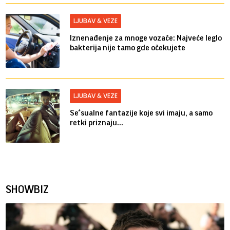
LJUBAV & VEZE
Iznenađenje za mnoge vozače: Najveće leglo
bakterija nije tamo gde očekujete
LJUBAV & VEZE
Se*sualne fantazije koje svi imaju, a samo
retki priznaju...
SHOWBIZ