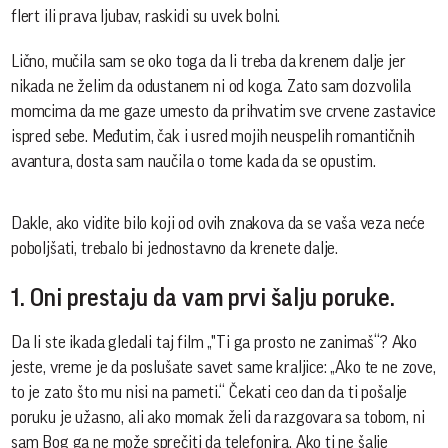
flert ili prava ljubav, raskidi su uvek bolni.
Lično, mučila sam se oko toga da li treba da krenem dalje jer
nikada ne želim da odustanem ni od koga. Zato sam dozvolila
momcima da me gaze umesto da prihvatim sve crvene zastavice
ispred sebe. Međutim, čak i usred mojih neuspelih romantičnih
avantura, dosta sam naučila o tome kada da se opustim.
Dakle, ako vidite bilo koji od ovih znakova da se vaša veza neće
poboljšati, trebalo bi jednostavno da krenete dalje.
1. Oni prestaju da vam prvi šalju poruke.
Da li ste ikada gledali taj film „"Ti ga prosto ne zanimaš“? Ako
jeste, vreme je da poslušate savet same kraljice: „Ako te ne zove,
to je zato što mu nisi na pameti.“ Čekati ceo dan da ti pošalje
poruku je užasno, ali ako momak želi da razgovara sa tobom, ni
sam Bog ga ne može sprečiti da telefonira. Ako ti ne šalje