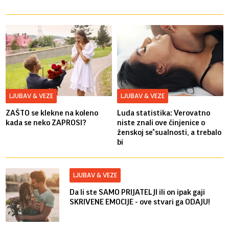
LJUBAV & VEZE
LJUBAV & VEZE
ZAŠTO se klekne na koleno
Luda statistika: Verovatno
kada se neko ZAPROSI?
niste znali ove činjenice o
ženskoj se*sualnosti, a trebalo
bi
LJUBAV & VEZE
Da li ste SAMO PRIJATELJI ili on ipak gaji
SKRIVENE EMOCIJE - ove stvari ga ODAJU!