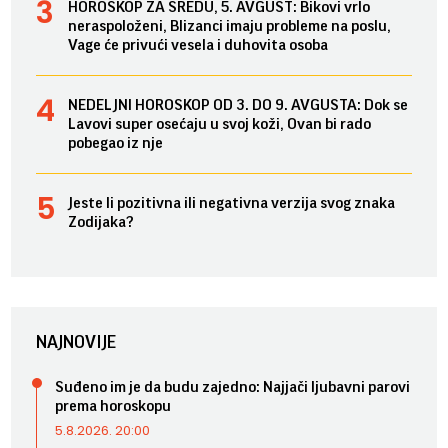
HOROSKOP ZA SREDU, 5. AVGUST: Bikovi vrlo
neraspoloženi, Blizanci imaju probleme na poslu,
Vage će privući vesela i duhovita osoba
NEDELJNI HOROSKOP OD 3. DO 9. AVGUSTA: Dok se
Lavovi super osećaju u svoj koži, Ovan bi rado
pobegao iz nje
Jeste li pozitivna ili negativna verzija svog znaka
Zodijaka?
NAJNOVIJE
Suđeno im je da budu zajedno: Najjači ljubavni parovi
prema horoskopu
5.8.2026. 20:00