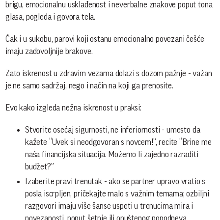
brigu, emocionalnu usklađenost i neverbalne znakove poput tona
glasa, pogleda i govora tela.
Čak i u sukobu, parovi koji ostanu emocionalno povezani češće
imaju zadovoljnije brakove.
Zato iskrenost u zdravim vezama dolazi s dozom pažnje - važan
je ne samo sadržaj, nego i način na koji ga prenosite.
Evo kako izgleda nežna iskrenost u praksi:
Stvorite osećaj sigurnosti, ne inferiornosti - umesto da
kažete “Uvek si neodgovoran s novcem!”, recite “Brine me
naša financijska situacija. Možemo li zajedno razraditi
budžet?”
Izaberite pravi trenutak - ako se partner upravo vratio s
posla iscrpljen, pričekajte malo s važnim temama; ozbiljni
razgovori imaju više šanse uspeti u trenucima mira i
povezanosti, poput šetnje ili opuštenog popodneva.