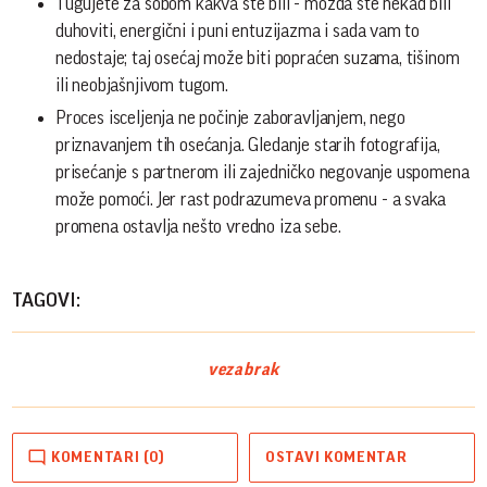
Tugujete za sobom kakva ste bili - možda ste nekad bili
duhoviti, energični i puni entuzijazma i sada vam to
nedostaje; taj osećaj može biti popraćen suzama, tišinom
ili neobjašnjivom tugom.
Proces isceljenja ne počinje zaboravljanjem, nego
priznavanjem tih osećanja. Gledanje starih fotografija,
prisećanje s partnerom ili zajedničko negovanje uspomena
može pomoći. Jer rast podrazumeva promenu - a svaka
promena ostavlja nešto vredno iza sebe.
TAGOVI:
veza
brak
KOMENTARI (0)
OSTAVI KOMENTAR