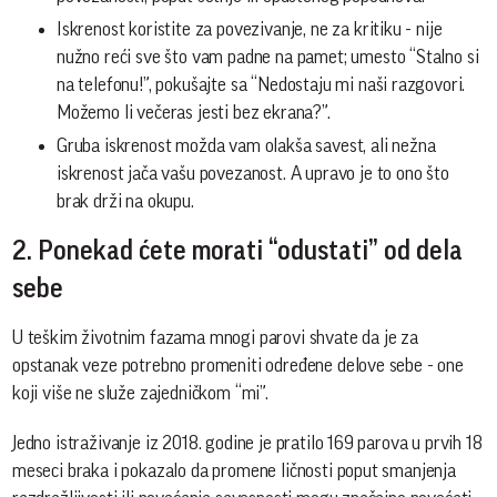
Iskrenost koristite za povezivanje, ne za kritiku - nije
nužno reći sve što vam padne na pamet; umesto “Stalno si
na telefonu!”, pokušajte sa “Nedostaju mi naši razgovori.
Možemo li večeras jesti bez ekrana?”.
Gruba iskrenost možda vam olakša savest, ali nežna
iskrenost jača vašu povezanost. A upravo je to ono što
brak drži na okupu.
2. Ponekad ćete morati “odustati” od dela
sebe
U teškim životnim fazama mnogi parovi shvate da je za
opstanak veze potrebno promeniti određene delove sebe - one
koji više ne služe zajedničkom “mi”.
Jedno istraživanje iz 2018. godine je pratilo 169 parova u prvih 18
meseci braka i pokazalo da promene ličnosti poput smanjenja