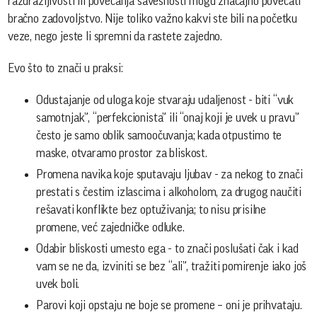
razdražljivosti ili povećanja savesnosti mogu značajno povećati
bračno zadovoljstvo. Nije toliko važno kakvi ste bili na početku
veze, nego jeste li spremni da rastete zajedno.
Evo što to znači u praksi:
Odustajanje od uloga koje stvaraju udaljenost - biti “vuk
samotnjak”, “perfekcionista” ili “onaj koji je uvek u pravu”
često je samo oblik samoočuvanja; kada otpustimo te
maske, otvaramo prostor za bliskost.
Promena navika koje sputavaju ljubav - za nekog to znači
prestati s čestim izlascima i alkoholom, za drugog naučiti
rešavati konflikte bez optuživanja; to nisu prisilne
promene, već zajedničke odluke.
Odabir bliskosti umesto ega - to znači poslušati čak i kad
vam se ne da, izviniti se bez “ali”, tražiti pomirenje iako još
uvek boli.
Parovi koji opstaju ne boje se promene – oni je prihvataju.