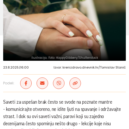
Ilustracija; Foto: HappyGibbery/Shutterstock
23.8.2025.
|
16:00
Izvor: krenizdravo.dnevnik.hr/Tomislav Stanić
Podeli:
Saveti za uspešan brak često se svode na poznate mantre
- komunicirajte otvoreno, ne idite ljuti na spavanje i održavajte
strast. I dok su ovi saveti važni, parovi koji su zajedno
decenijama često spominju nešto drugo - lekcije koje nisu