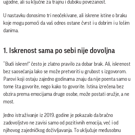
ugodne, ali su ključne za trajnu i duboku povezanost.
U nastavku donosimo tri neočekivane, ali iskrene istine o braku
koje mogu pomoći da vaš odnos ostane čvrst i u dobrim i u lošim
danima.
1. Iskrenost sama po sebi nije dovoljna
“Budi iskren!” često je zlatno pravilo za dobar brak. Ali, iskrenost
bez saosećanja lako se može pretvoriti u grubost s izgovorom.
Parovi koji ostaju zajedno godinama znaju da nije poenta samo u
tome šta govorite, nego kako to govorite. Istina izrečena bez
obzira prema emocijama druge osobe, može postati oružje, a ne
most.
Jedno istraživanje iz 2019. godine je pokazalo da bračno
zadovoljstvo ne zavisi samo od pozitivnih emocija, već i od
njihovog zajedničkog doživljavanja. To uključuje međusobnu