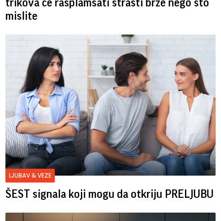
trikova će rasplamsati strasti brže nego što
mislite
LJUBAV & VEZE
ŠEST signala koji mogu da otkriju PRELJUBU