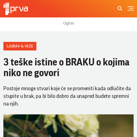
LJUBAV & VEZE
3 teške istine o BRAKU o kojima
niko ne govori
Postoje mnoge stvari koje će se promeniti kada odlučite da
stupite u brak, pa bi bilo dobro da unapred budete spremni
na njih.