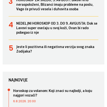
neraspoloženi, Blizanci imaju probleme na poslu,
Vage će privući vesela i duhovita osoba
NEDELJNI HOROSKOP OD 3. DO 9. AVGUSTA: Dok se
Lavovi super osećaju u svoj koži, Ovan bi rado
pobegao iz nje
Jeste li pozitivna ili negativna verzija svog znaka
Zodijaka?
NAJNOVIJE
Horoskop za volanom: Koji znaci su najbolji, a koju
najgori vozači?
6.8.2026. 20:00