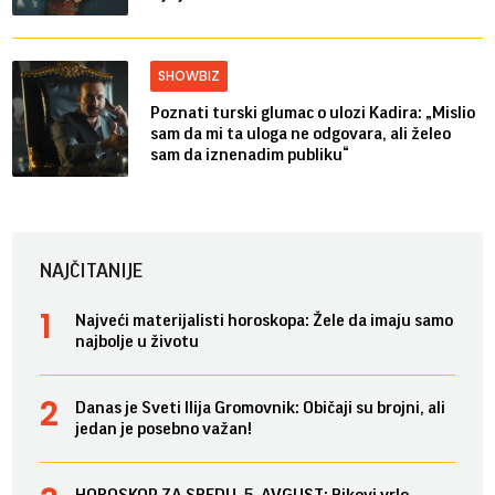
SHOWBIZ
Poznati turski glumac o ulozi Kadira: „Mislio
sam da mi ta uloga ne odgovara, ali želeo
sam da iznenadim publiku“
NAJČITANIJE
Najveći materijalisti horoskopa: Žele da imaju samo
najbolje u životu
Danas je Sveti Ilija Gromovnik: Običaji su brojni, ali
jedan je posebno važan!
HOROSKOP ZA SREDU, 5. AVGUST: Bikovi vrlo