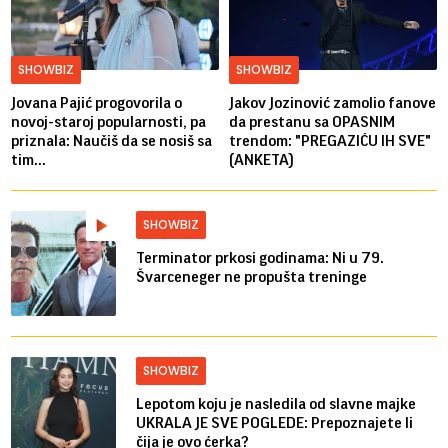
SHOWBIZ
SHOWBIZ
Jovana Pajić progovorila o
Jakov Jozinović zamolio fanove
novoj-staroj popularnosti, pa
da prestanu sa OPASNIM
priznala: Naučiš da se nosiš sa
trendom: "PREGAZIĆU IH SVE"
tim...
(ANKETA)
SHOWBIZ
Terminator prkosi godinama: Ni u 79.
Švarceneger ne propušta treninge
SHOWBIZ
Lepotom koju je nasledila od slavne majke
UKRALA JE SVE POGLEDE: Prepoznajete li
čija je ovo ćerka?