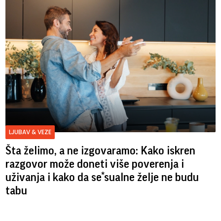
LJUBAV & VEZE
Šta želimo, a ne izgovaramo: Kako iskren
razgovor može doneti više poverenja i
uživanja i kako da se*sualne želje ne budu
tabu