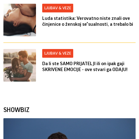
LJUBAV & VEZE
Luda statistika: Verovatno niste znali ove
činjenice o ženskoj se*sualnosti, a trebalo bi
LJUBAV & VEZE
Da li ste SAMO PRIJATELJI ili on ipak gaji
SKRIVENE EMOCIJE - ove stvari ga ODAJU!
SHOWBIZ