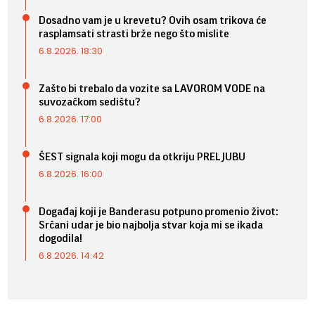
Dosadno vam je u krevetu? Ovih osam trikova će
rasplamsati strasti brže nego što mislite
6.8.2026. 18:30
Zašto bi trebalo da vozite sa LAVOROM VODE na
suvozačkom sedištu?
6.8.2026. 17:00
ŠEST signala koji mogu da otkriju PRELJUBU
6.8.2026. 16:00
Događaj koji je Banderasu potpuno promenio život:
Srčani udar je bio najbolja stvar koja mi se ikada
dogodila!
6.8.2026. 14:42