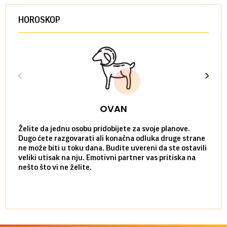
HOROSKOP
OVAN
Želite da jednu osobu pridobijete za svoje planove.
Danas
Dugo ćete razgovarati ali konačna odluka druge strane
Niste
ne može biti u toku dana. Budite uvereni da ste ostavili
povol
veliki utisak na nju. Emotivni partner vas pritiska na
a pos
nešto što vi ne želite.
više 