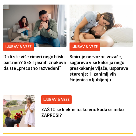
LJUBAV & VEZE
LJUBAV & VEZE
Da li ste više cimeri nego bliski
Smiruje nervozne vozače,
partneri? ŠEST jasnih znakova
sagoreva više kalorija nego
da ste „prećutno razvedeni“
preskakanje vijače, usporava
starenje: 11 zanimljivih
činjenica o ljubljenju
LJUBAV & VEZE
ZAŠTO se klekne na koleno kada se neko
ZAPROSI?