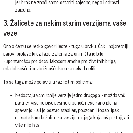
Jer brak ne znači samo ostariti zajedno, nego i odrasti
zajedno.
3. Žalićete za nekim starim verzijama vaše
veze
Ono o čemu se retko govori jeste - tuga u braku. Čak i najsrećniji
parovi prolaze kroz faze žaljenja za onim šta je bilo
- spontanošću pre dece, lakoćom smeha pre životnih briga,
mladolikošću i bezbrižnošću koju su nekad delili.
Ta se tuga može pojaviti u različitim oblicima:
Nedostaju vam ranije verzije jedno drugoga - možda vaš
partner više ne piše pesme u ponoć, nego rano ide na
spavanje - ali je postao stabilan, pouzdan i topao; ipak,
osećate kao da žalite za verzijom njega koja još postoji, ali
više nije ista