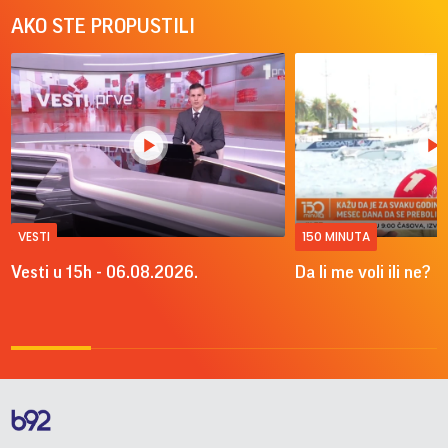
AKO STE PROPUSTILI
VESTI
150 MINUTA
Vesti u 15h - 06.08.2026.
Da li me voli ili ne?