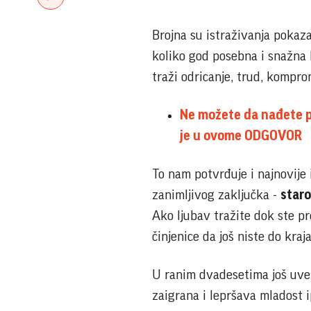
Brojna su istraživanja pokaza
koliko god posebna i snažna bi
traži odricanje, trud, komprom
Ne možete da nađete p
je u ovome ODGOVOR
To nam potvrđuje i najnovije 
zanimljivog zaključka -
staro
Ako ljubav tražite dok ste p
činjenice da još niste do kraja
U ranim dvadesetima još uvek
zaigrana i lepršava mladost 