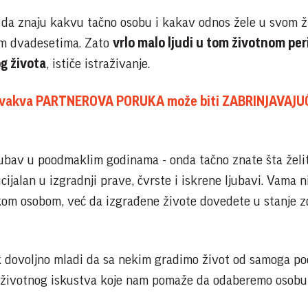
da znaju kakvu tačno osobu i kakav odnos žele u svom ž
nim dvadesetima. Zato
vrlo malo ljudi u tom životnom pe
g života
, ističe istraživanje.
vakva PARTNEROVA PORUKA može biti ZABRINJAVAJU
ljubav u poodmaklim godinama - onda tačno znate šta želit
ijalan u izgradnji prave, čvrste i iskrene ljubavi. Vama n
kom osobom, već da izgrađene živote dovedete u stanje 
 dovoljno mladi da sa nekim gradimo život od samoga po
životnog iskustva koje nam pomaže da odaberemo osobu 