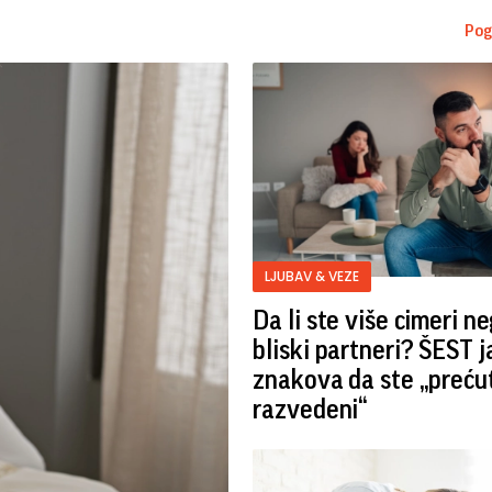
Pog
LJUBAV & VEZE
Da li ste više cimeri n
bliski partneri? ŠEST j
znakova da ste „preću
razvedeni“