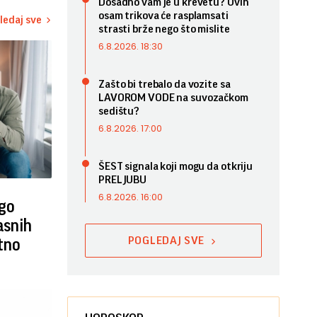
Dosadno vam je u krevetu? Ovih
osam trikova će rasplamsati
ledaj sve
strasti brže nego što mislite
6.8.2026. 18:30
Zašto bi trebalo da vozite sa
LAVOROM VODE na suvozačkom
sedištu?
6.8.2026. 17:00
ŠEST signala koji mogu da otkriju
PRELJUBU
6.8.2026. 16:00
ego
asnih
POGLEDAJ SVE
tno