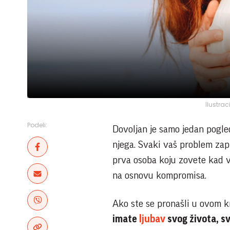
Ilustrac
Podeli:
Dovoljan je samo jedan pogle
njega. Svaki vaš problem zap
prva osoba koju zovete kad v
na osnovu kompromisa.
Ako ste se pronašli u ovom k
imate
ljubav
svog života, s