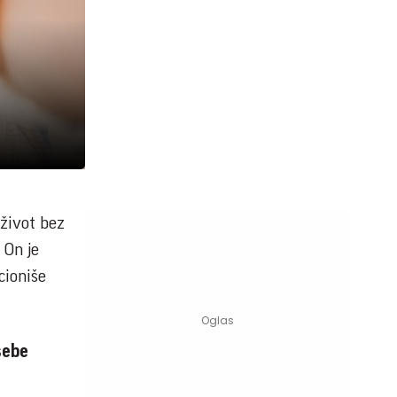
 život bez
 On je
cioniše
sebe