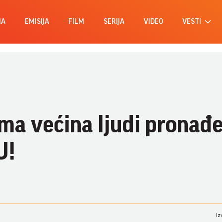
MA
EMISIJA
FILM
SERIJA
VIDEO
VESTI
ma većina ljudi pronađ
U!
Iz