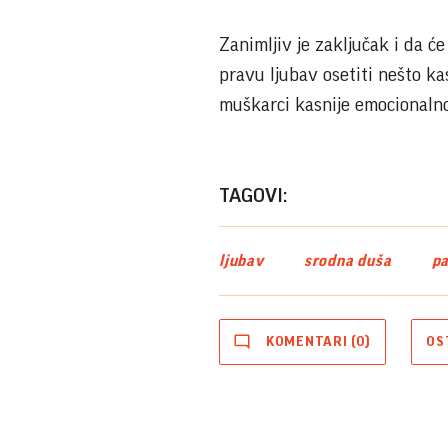
Zanimljiv je zaključak i da ć
pravu ljubav osetiti nešto kas
muškarci kasnije emocionalno
TAGOVI:
ljubav
srodna duša
pa
KOMENTARI (0)
OS