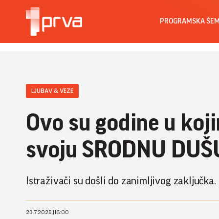
PROGRAMSKA ŠE
LJUBAV & VEZE
Ovo su godine u koji
svoju SRODNU DUŠ
Istraživači su došli do zanimljivog zaključka.
23.7.2025.
|
16:00