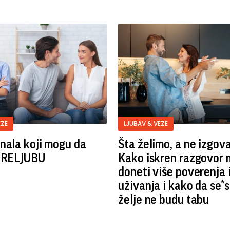
EZE
LJUBAV & VEZE
nala koji mogu da
Šta želimo, a ne izgov
 PRELJUBU
Kako iskren razgovor
doneti više poverenja 
uživanja i kako da se*
želje ne budu tabu