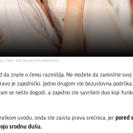
ija; Foto: ViDI Studio/Shutterstock
d da znate o čemu razmišlja. Ne možete da zamislite svoj
ravo je zajednički. Jedno drugom ste bezuslovna podrška.
am se nešto dogodi, a zajedno ste savršeni duo koji funk
ratkom uvodu, onda ste zaista prava srećnica, jer
pored 
voju srodnu dušu.