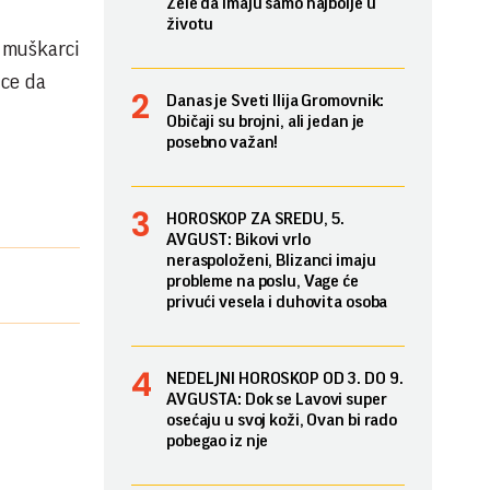
Žele da imaju samo najbolje u
životu
e muškarci
ice da
Danas je Sveti Ilija Gromovnik:
Običaji su brojni, ali jedan je
posebno važan!
HOROSKOP ZA SREDU, 5.
AVGUST: Bikovi vrlo
neraspoloženi, Blizanci imaju
probleme na poslu, Vage će
privući vesela i duhovita osoba
NEDELJNI HOROSKOP OD 3. DO 9.
AVGUSTA: Dok se Lavovi super
osećaju u svoj koži, Ovan bi rado
pobegao iz nje