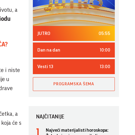
ivotu, a
riodu
05:55
JUTRO
ĆA?
10:00
Dan na dan
13:00
Vesti 13
e i niste
ije u
PROGRAMSKA ŠEMA
zdrave
četka, a
NAJČITANIJE
koja će s
Najveći materijalisti horoskopa: