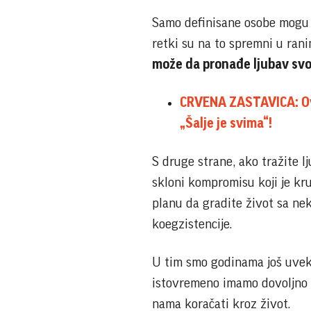
Samo definisane osobe mogu 
retki su na to spremni u ra
može da pronađe ljubav svo
CRVENA ZASTAVICA: O
„Šalje je svima“!
S druge strane, ako tražite 
skloni kompromisu koji je kruc
planu da gradite život sa ne
koegzistencije.
U tim smo godinama još uvek
istovremeno imamo dovoljno 
nama koračati kroz život.