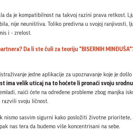
la da je kompatibilnost na takvoj razini prava retkost. Lj
la, nije neuništiva. Toliko predivna u svojoj ranjivosti, l
is i - zrelost.
artnera? Da li ste čuli za teoriju "BISERNIH MINĐUŠA
istraživanje jedne aplikacije za upoznavanje koje je došlo
st ima velik uticaj na to hoćete li pronaći svoju srodn
remladi, naići ćete na određene probleme zbog manjka isk
 razvili svoju ličnost.
 nismo sasvim sigurni kako posložiti životne prioritete,
ipak nas tera da budemo više koncentrisani na sebe.