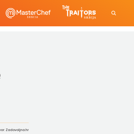
e
vor: Zadovoljna.hr