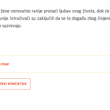
e žene verovatno ranije pronaći ljubav svog života, dok ć
nije. Istraživači su zaključili da se to događa zbog činjen
 sazrevaju.
rtner
TAVI KOMENTAR