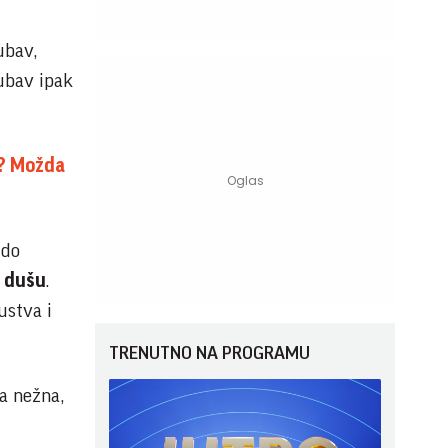
ubav,
jubav ipak
"? Možda
 do
u dušu
.
ustva i
TRENUTNO NA PROGRAMU
 a nežna,