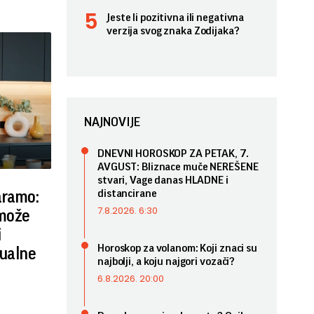
Jeste li pozitivna ili negativna
verzija svog znaka Zodijaka?
NAJNOVIJE
DNEVNI HOROSKOP ZA PETAK, 7.
AVGUST: Bliznace muče NEREŠENE
stvari, Vage danas HLADNE i
distancirane
aramo:
7.8.2026. 6:30
 može
i
Horoskop za volanom: Koji znaci su
sualne
najbolji, a koju najgori vozači?
6.8.2026. 20:00