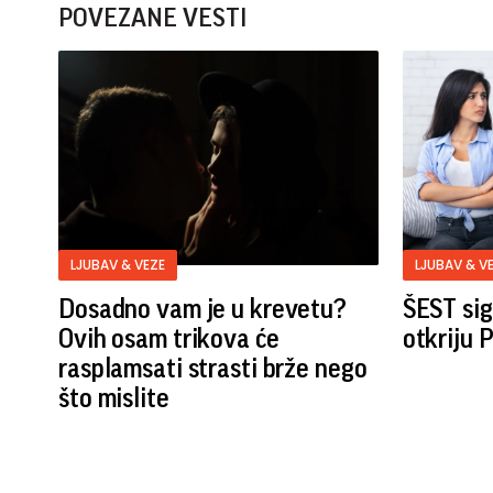
POVEZANE VESTI
LJUBAV & VEZE
LJUBAV & V
Dosadno vam je u krevetu?
ŠEST sig
Ovih osam trikova će
otkriju
rasplamsati strasti brže nego
što mislite