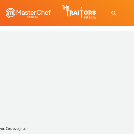
e
vor: Zadovoljna.hr