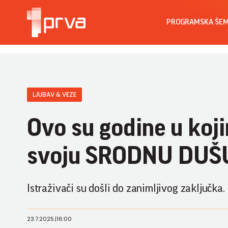
PROGRAMSKA ŠE
LJUBAV & VEZE
Ovo su godine u koji
svoju SRODNU DUŠ
Istraživači su došli do zanimljivog zaključka.
23.7.2025.
|
16:00