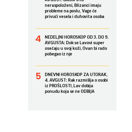
neraspoloženi, Blizanci imaju
probleme na poslu, Vage će
privući vesela i duhovita osoba
NEDELJNI HOROSKOP OD 3. DO 9.
AVGUSTA: Dok se Lavovi super
osećaju u svoj koži, Ovan bi rado
pobegao iz nje
DNEVNI HOROSKOP ZA UTORAK,
4. AVGUST: Rak razmišlja o osobi
iz PROŠLOSTI, Lav dobija
ponudu koja se ne ODBIJA