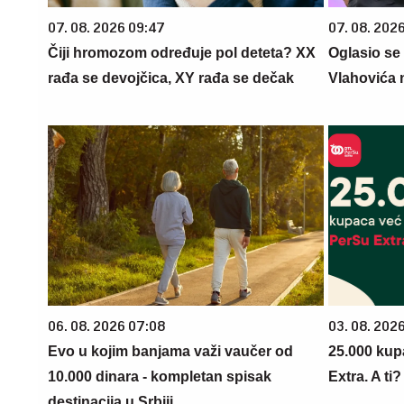
07. 08. 2026 09:47
07. 08. 202
Čiji hromozom određuje pol deteta? XX
Oglasio se
rađa se devojčica, XY rađa se dečak
Vlahovića 
06. 08. 2026 07:08
03. 08. 202
Evo u kojim banjama važi vaučer od
25.000 kup
10.000 dinara - kompletan spisak
Extra. A ti
destinacija u Srbiji