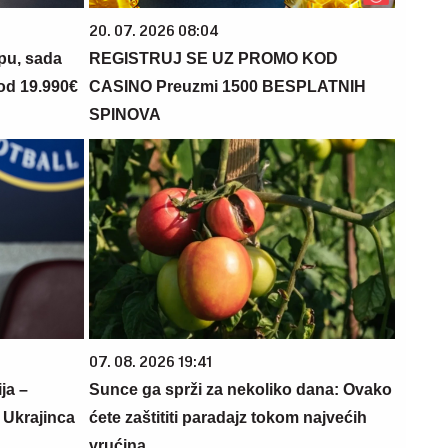
20. 07. 2026 08:04
opu, sada
REGISTRUJ SE UZ PROMO KOD
 od 19.990€
CASINO Preuzmi 1500 BESPLATNIH
SPINOVA
07. 08. 2026 19:41
ja –
Sunce ga sprži za nekoliko dana: Ovako
u Ukrajinca
ćete zaštititi paradajz tokom najvećih
vrućina