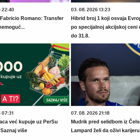
6 22:40
03. 08. 2026 13:23
 Fabricio Romano: Transfer
Hibrid broj 1 koji osvaja Evr
nemoguć...
po specijalnoj akcijskoj ceni
do 31.8.
6 07:31
07. 08. 2026 21:18
aca već kupuje uz PerSu
Mudrik pred selidbom iz Čelsi
? Saznaj više
Lampard želi da oživi karijer