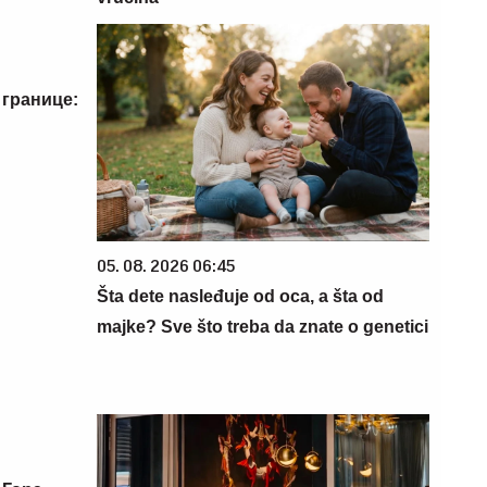
 границе:
05. 08. 2026 06:45
Šta dete nasleđuje od oca, a šta od
majke? Sve što treba da znate o genetici