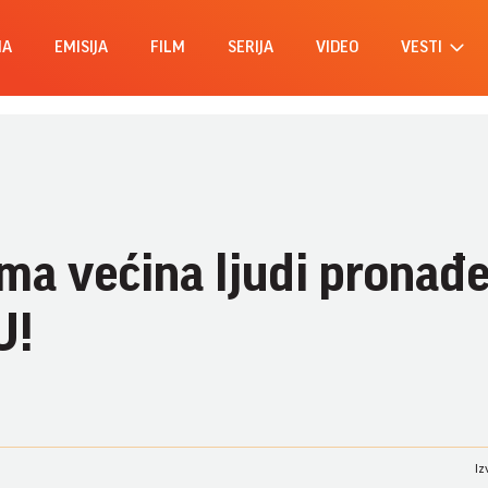
MA
EMISIJA
FILM
SERIJA
VIDEO
VESTI
ma većina ljudi pronađ
U!
Iz