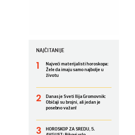
NAJČITANIJE
Najveći materijalisti horoskopa:
Žele da imaju samo najbolje u
životu
Danas je Sveti Ilija Gromovnik:
Običaji su brojni, ali jedan je
posebno važan!
HOROSKOP ZA SREDU, 5.
AVGUST: Bikovi vrlo