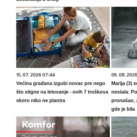
15. 07. 2026 07:44
06. 08. 202
Većina građana izgubi novac pre nego
Marija (3) 
što stigne na letovanje - ovih 7 troškova
nestala: Po
skoro niko ne planira
pronašao, 
gde je bila