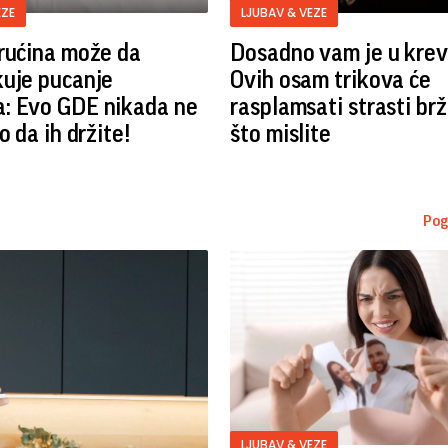
EZE
LJUBAV & VEZE
rućina može da
Dosadno vam je u kre
kuje pucanje
Ovih osam trikova će
: Evo GDE nikada ne
rasplamsati strasti br
o da ih držite!
što mislite
Pog
LJUBAV & VEZE