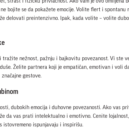
t, strast i fizičku privlačnost. Ako vam je ovo omiljena b
ne bojite se da pokažete emocije. Volite flert i spontanu
e delovati preintenzivno. Ipak, kada volite – volite dubo
ke
 tražite nežnost, pažnju i bajkovitu povezanost. Vi ste ve
duše. Želite partnera koji je empatičan, emotivan i voli d
i značajne gestove.
dubinom
nosti, dubokih emocija i duhovne povezanosti. Ako vas pri
že da vas prati intelektualno i emotivno. Cenite lojalnost, 
s istovremeno ispunjavaju i inspirišu.