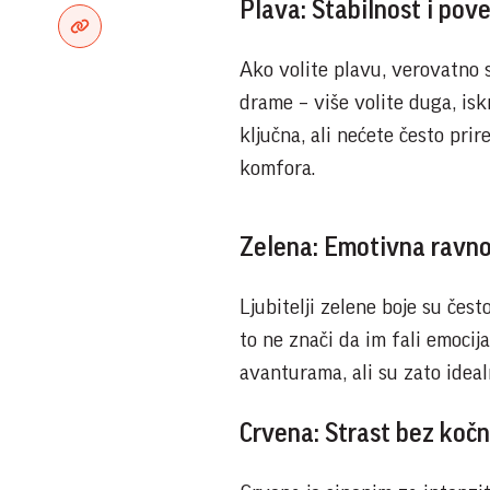
Plava: Stabilnost i pov
Ako volite plavu, verovatno ste
drame – više volite duga, is
ključna, ali nećete često pri
komfora.
Zelena: Emotivna ravn
Ljubitelji zelene boje su često
to ne znači da im fali emocij
avanturama, ali su zato idea
Crvena: Strast bez kočn