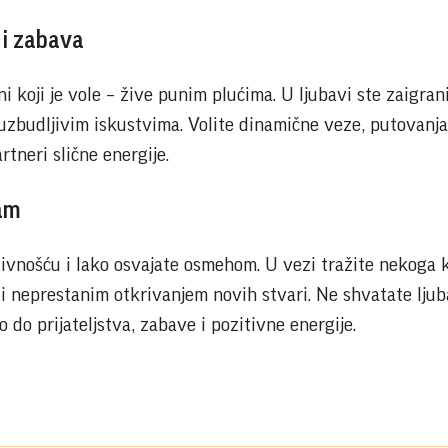
 i zabava
i koji je vole – žive punim plućima. U ljubavi ste zaigrani
uzbudljivim iskustvima. Volite dinamične veze, putovanja
rtneri slične energije.
zam
tivnošću i lako osvajate osmehom. U vezi tražite nekoga k
i neprestanim otkrivanjem novih stvari. Ne shvatate lju
o do prijateljstva, zabave i pozitivne energije.