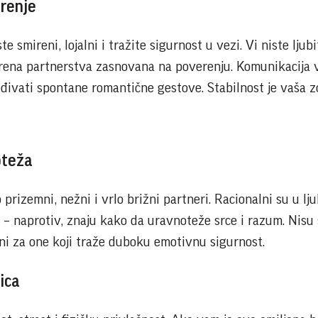
erenje
 smireni, lojalni i tražite sigurnost u vezi. Vi niste ljubi
krena partnerstva zasnovana na poverenju. Komunikacija 
ređivati spontane romantične gestove. Stabilnost je vaša 
oteža
 prizemni, nežni i vrlo brižni partneri. Racionalni su u lju
a – naprotiv, znaju kako da uravnoteže srce i razum. Nisu 
lni za one koji traže duboku emotivnu sigurnost.
ica