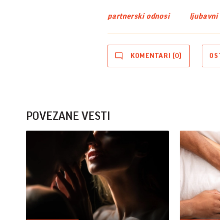
partnerski odnosi
ljubavni
KOMENTARI (0)
OS
POVEZANE VESTI