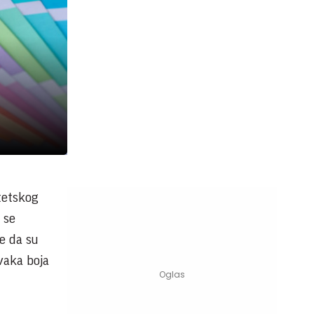
tetskog
 se
te da su
svaka boja