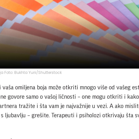
ija Foto: Bukhta Yurii/Shutterstock
 vaša omiljena boja može otkriti mnogo više od vašeg es
 ne govore samo o vašoj ličnosti – one mogu otkriti i kako
rtnera tražite i šta vam je najvažnije u vezi. A ako misli
 ljubavlju – grešite. Terapeuti i psiholozi otkrivaju šta 