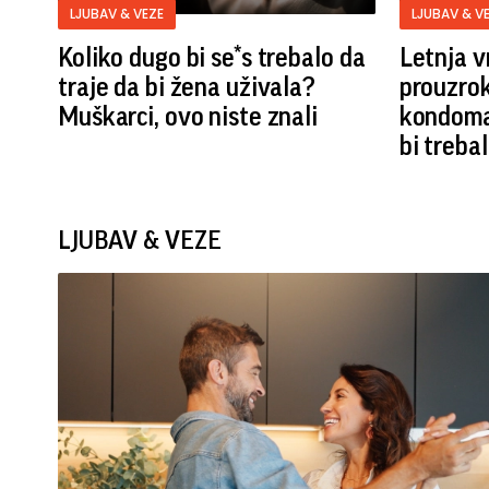
LJUBAV & VEZE
LJUBAV & V
Koliko dugo bi se*s trebalo da
Letnja v
traje da bi žena uživala?
prouzro
Muškarci, ovo niste znali
kondoma
bi trebal
LJUBAV & VEZE