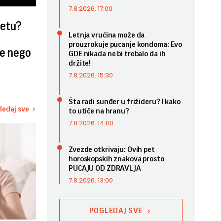
7.8.2026. 17:00
vetu?
Letnja vrućina može da
prouzrokuje pucanje kondoma: Evo
že nego
GDE nikada ne bi trebalo da ih
držite!
7.8.2026. 15:30
Šta radi sunđer u frižideru? I kako
ledaj sve
to utiče na hranu?
7.8.2026. 14:00
Zvezde otkrivaju: Ovih pet
horoskopskih znakova prosto
PUCAJU OD ZDRAVLJA
7.8.2026. 13:00
POGLEDAJ SVE