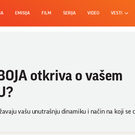
MA
EMISIJA
FILM
SERIJA
VIDEO
VESTI
BOJA otkriva o vašem
U?
ažavaju vašu unutrašnju dinamiku i način na koji se 