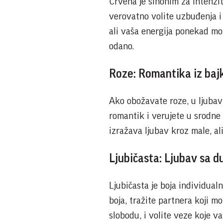
Crvena je sinonim za intenzite
verovatno volite uzbuđenja i 
ali vaša energija ponekad mož
odano.
Roze: Romantika iz baj
Ako obožavate roze, u ljubavi
romantik i verujete u srodne 
izražava ljubav kroz male, al
Ljubičasta: Ljubav sa 
Ljubičasta je boja individual
boja, tražite partnera koji mo
slobodu, i volite veze koje va