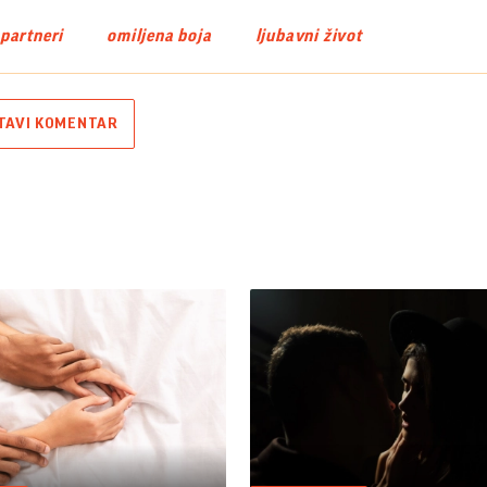
 partneri
omiljena boja
ljubavni život
TAVI KOMENTAR