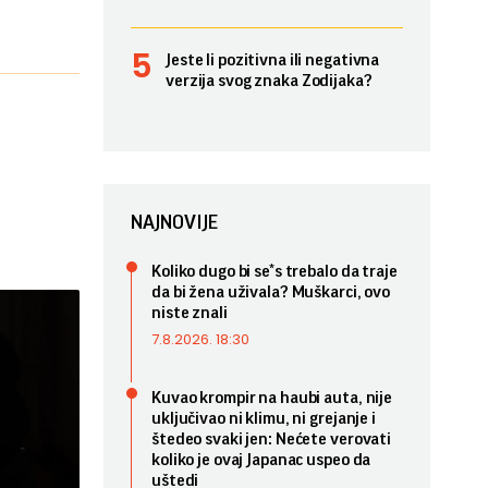
Jeste li pozitivna ili negativna
verzija svog znaka Zodijaka?
NAJNOVIJE
Koliko dugo bi se*s trebalo da traje
da bi žena uživala? Muškarci, ovo
niste znali
7.8.2026. 18:30
Kuvao krompir na haubi auta, nije
uključivao ni klimu, ni grejanje i
štedeo svaki jen: Nećete verovati
koliko je ovaj Japanac uspeo da
uštedi