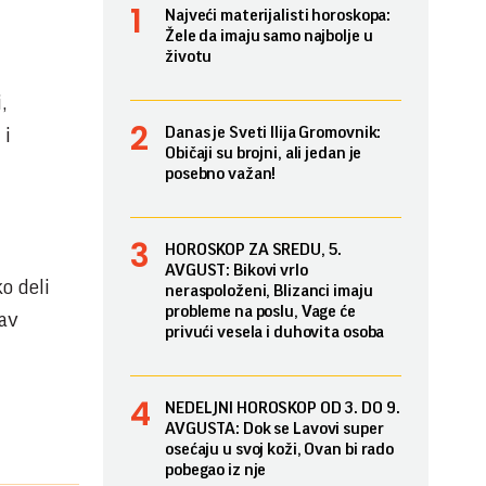
Najveći materijalisti horoskopa:
Žele da imaju samo najbolje u
životu
,
Danas je Sveti Ilija Gromovnik:
 i
Običaji su brojni, ali jedan je
posebno važan!
HOROSKOP ZA SREDU, 5.
AVGUST: Bikovi vrlo
o deli
neraspoloženi, Blizanci imaju
probleme na poslu, Vage će
bav
privući vesela i duhovita osoba
NEDELJNI HOROSKOP OD 3. DO 9.
AVGUSTA: Dok se Lavovi super
osećaju u svoj koži, Ovan bi rado
pobegao iz nje