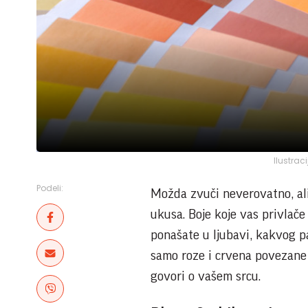
Ilustrac
Podeli:
Možda zvuči neverovatno, ali
ukusa. Boje koje vas privlače
ponašate u ljubavi, kakvog pa
samo roze i crvena povezane s
govori o vašem srcu.