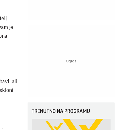
telj
vam je
zona
bavi, ali
skloni
TRENUTNO NA PROGRAMU