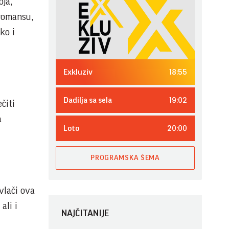
oja,
 romansu,
ko i
18:55
Exkluziv
19:02
Dadilja sa sela
čiti
a
20:00
Loto
PROGRAMSKA ŠEMA
vlači ova
ali i
NAJČITANIJE