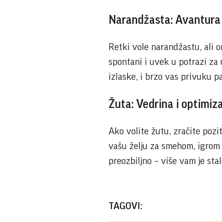
Narandžasta: Avantura
Retki vole narandžastu, ali on
spontani i uvek u potrazi za 
izlaske, i brzo vas privuku pa
Žuta: Vedrina i optimi
Ako volite žutu, zračite pozi
vašu želju za smehom, igrom 
preozbiljno – više vam je stal
TAGOVI: