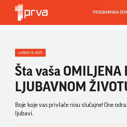
PROGRAMSKA ŠE
LJUBAV & VEZE
Šta vaša OMILJENA 
LJUBAVNOM ŽIVOT
Boje koje vas privlače nisu slučajne! One odr
ljubavi.