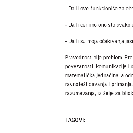
- Da li ovo funkcioniše za ob
- Da li cenimo ono što svako
- Da li su moja očekivanja jas
Pravednost nije problem. Prob
povezanosti, komunikacije i s
matematička jednačina, a odn
ravnoteži davanja i primanja,
razumevanja, iz želje za blis
TAGOVI: