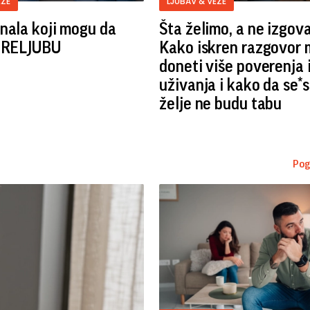
EZE
LJUBAV & VEZE
nala koji mogu da
Šta želimo, a ne izgov
 PRELJUBU
Kako iskren razgovor
doneti više poverenja 
uživanja i kako da se*
želje ne budu tabu
Pog