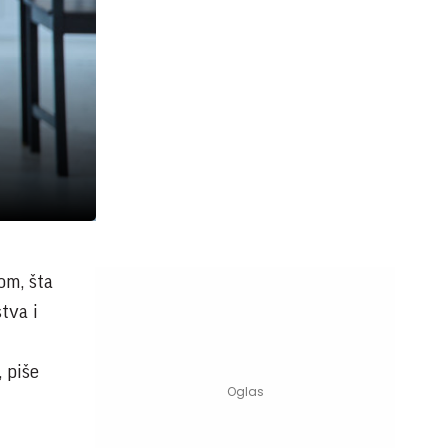
om, šta
tva i
, piše