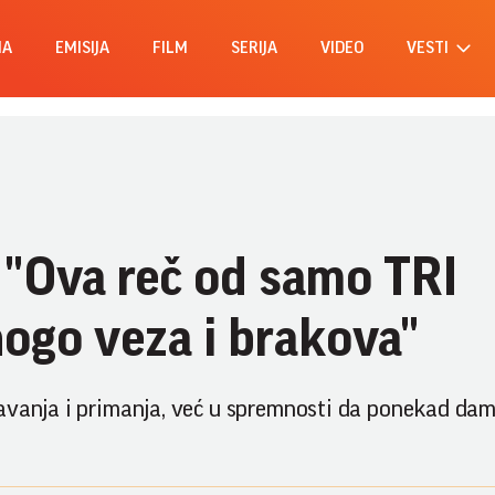
MA
EMISIJA
FILM
SERIJA
VIDEO
VESTI
 "Ova reč od samo TRI
nogo veza i brakova"
avanja i primanja, već u spremnosti da ponekad dam