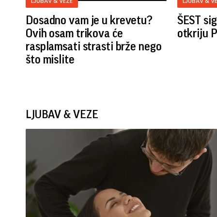
LJUBAV & VEZE
LJUBAV & V
Dosadno vam je u krevetu?
ŠEST sig
Ovih osam trikova će
otkriju
rasplamsati strasti brže nego
što mislite
LJUBAV & VEZE