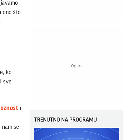
ljavamo -
i ono što
.
e, ko
i sve
ioznost
i
TRENUTNO NA PROGRAMU
a nam se