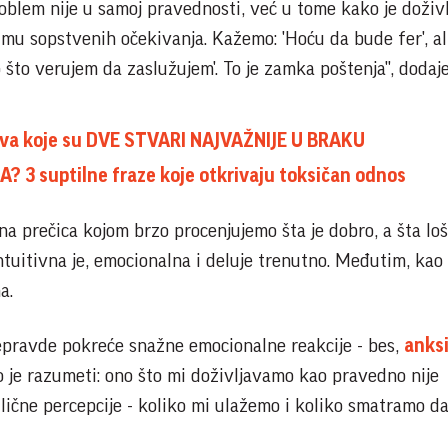
roblem nije u samoj pravednosti, već u tome kako je doživ
zmu sopstvenih očekivanja. Kažemo: 'Hoću da bude fer', al
 što verujem da zaslužujem'. To je zamka poštenja", dodaje
iva koje su DVE STVARI NAJVAŽNIJE U BRAKU
A? 3 suptilne fraze koje otkrivaju toksičan odnos
a prečica kojom brzo procenjujemo šta je dobro, a šta loš
Intuitivna je, emocionalna i deluje trenutno. Međutim, kao 
a.
epravde pokreće snažne emocionalne reakcije - bes,
anks
 je razumeti: ono što mi doživljavamo kao pravedno nije
 lične percepcije - koliko mi ulažemo i koliko smatramo d