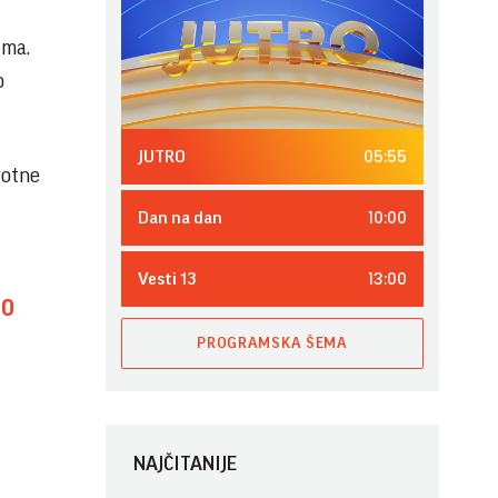
ima.
o
05:55
JUTRO
votne
10:00
Dan na dan
13:00
Vesti 13
NO
PROGRAMSKA ŠEMA
NAJČITANIJE