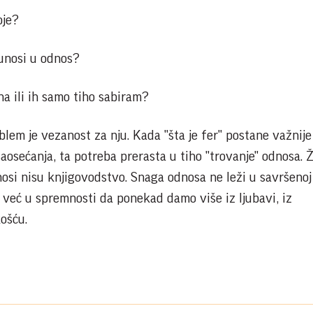
oje?
 unosi u odnos?
na ili ih samo tiho sabiram?
lem je vezanost za nju. Kada "šta je fer" postane važnije
aosećanja, ta potreba prerasta u tiho "trovanje" odnosa. Ž
osi nisu knjigovodstvo. Snaga odnosa ne leži u savršenoj
 već u spremnosti da ponekad damo više iz ljubavi, iz
košću.