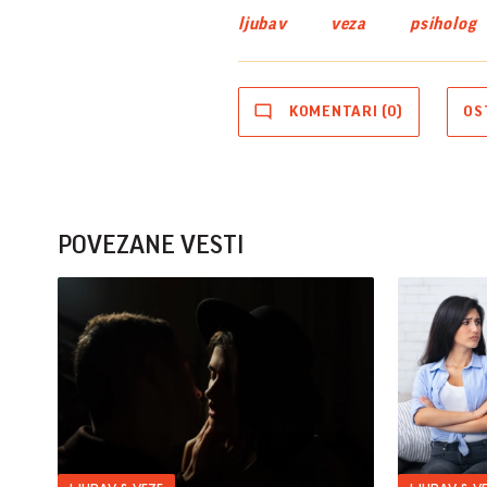
ljubav
veza
psiholog
KOMENTARI (0)
OS
POVEZANE VESTI