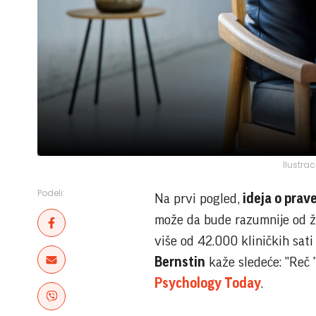
Ilustra
Podeli:
Na prvi pogled,
ideja o prav
može da bude razumnije od že
više od 42.000 kliničkih sati
Bernstin
kaže sledeće: "Reč "
Psychology Today
.