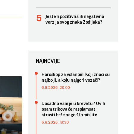
Jeste li pozitivna ili negativna
verzija svog znaka Zodijaka?
NAJNOVIJE
Horoskop za volanom: Koji znaci su
najbolji, a koju najgori vozači?
6.8.2026. 20:00
Dosadno vam je u krevetu? Ovih
osam trikova će rasplamsati
strasti brže nego što mislite
6.8.2026. 18:30