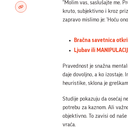
"Molim vas, saslušajte me. P
kruto, subjektivno i kroz pri
zapravo mislimo je: 'Hoću ono
Bračna savetnica otkr
Ljubav ili MANIPULACIJ
Pravednost je snažna mentaln
daje dovoljno, a ko izostaje. 
heuristike, sklona je greškam
Studije pokazuju da osećaj n
potrebu za kaznom. Ali važno
objektivno. To zavisi od naše
vraća.