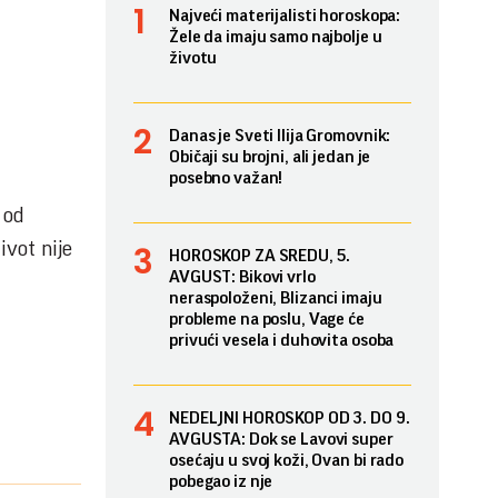
Najveći materijalisti horoskopa:
Žele da imaju samo najbolje u
životu
Danas je Sveti Ilija Gromovnik:
Običaji su brojni, ali jedan je
posebno važan!
 od
ivot nije
HOROSKOP ZA SREDU, 5.
AVGUST: Bikovi vrlo
neraspoloženi, Blizanci imaju
probleme na poslu, Vage će
privući vesela i duhovita osoba
NEDELJNI HOROSKOP OD 3. DO 9.
AVGUSTA: Dok se Lavovi super
osećaju u svoj koži, Ovan bi rado
pobegao iz nje