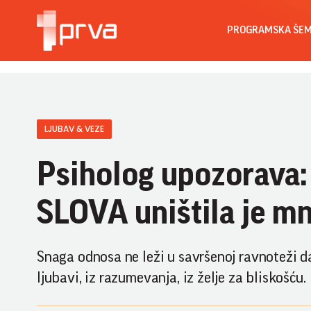
PROGRAMSKA ŠE
LJUBAV & VEZE
Psiholog upozorava:
SLOVA uništila je m
Snaga odnosa ne leži u savršenoj ravnoteži d
ljubavi, iz razumevanja, iz želje za bliskošću.