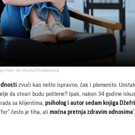
cija; Foto: VH-studio/Shutterstock
ednosti
zvuči kao nešto ispravno, čak i plemenito. Uostal
lje da stvari budu poštene? Ipak, nakon 34 godine iskus
 rada sa klijentima,
psiholog i autor sedam knjiga Džefri
fer" često je tiha, ali
moćna pretnja zdravim odnosima
"