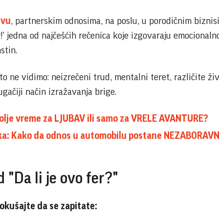
tvu
, partnerskim odnosima, na poslu, u porodičnim biznis
er!' jedna od najčešćih rečenica koje izgovaraju emocionaln
stin.
 ne vidimo: neizrečeni trud, mentalni teret, različite ži
ugačiji način izražavanja brige.
ajbolje vreme za LJUBAV ili samo za VRELE AVANTURE?
točka: Kako da odnos u automobilu postane NEZABORAV
d "Da li je ovo fer?"
okušajte da se zapitate: