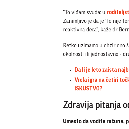
"To viđam svuda: u
roditeljs
Zanimljivo je da je 'To nije f
reaktivna deca", kaže dr Bern
Retko uzimamo u obzir ono što
okolnosti ili jednostavno - dr
Da li je leto zaista n
Vrela igra na četiri 
ISKUSTVO?
Zdravija pitanja o
Umesto da vodite račune, p