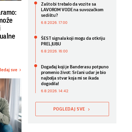
Zašto bi trebalo da vozite sa
LAVOROM VODE na suvozačkom
aramo:
sedištu?
 može
6.8.2026. 17:00
i
sualne
ŠEST signala koji mogu da otkriju
PRELJUBU
6.8.2026. 16:00
Događaj koji je Banderasu potpuno
ledaj sve
promenio život: Srčani udar je bio
najbolja stvar koja mi se ikada
dogodila!
6.8.2026. 14:42
POGLEDAJ SVE