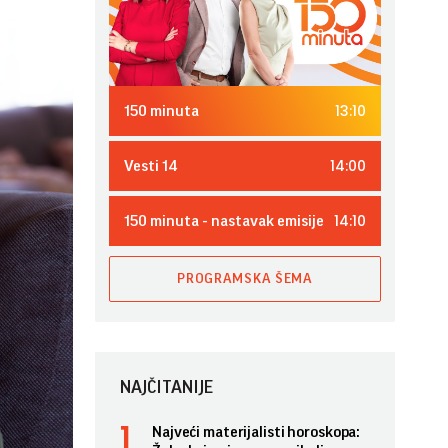
13:10
150 minuta
14:00
Vesti 14
14:10
150 minuta - nastavak emisije
PROGRAMSKA ŠEMA
NAJČITANIJE
Najveći materijalisti horoskopa: