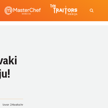
vaki
ju!
Izvor: 24sata.hr