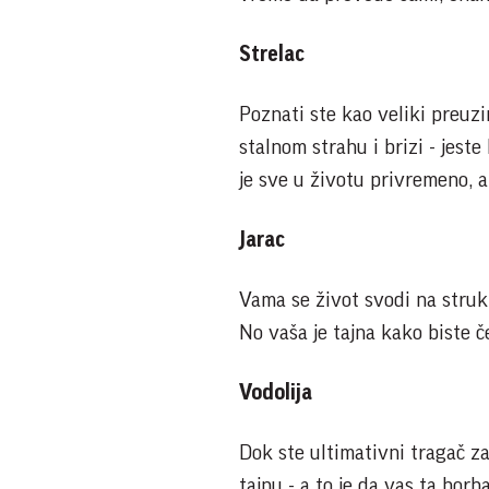
Strelac
Poznati ste kao veliki preuzim
stalnom strahu i brizi - jeste 
je sve u životu privremeno, a 
Jarac
Vama se život svodi na struk
No vaša je tajna kako biste če
Vodolija
Dok ste ultimativni tragač za
tajnu - a to je da vas ta borb