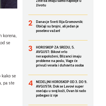
Žele da imaju samo najbolje u
životu
Danas je Sveti Ilija Gromovnik:
Običaji su brojni, ali jedan je
posebno važan!
h korena,
god se
HOROSKOP ZA SREDU, 5.
AVGUST: Bikovi vrlo
neraspoloženi, Blizanci imaju
probleme na poslu, Vage će
privući vesela i duhovita osoba
o kako se
NEDELJNI HOROSKOP OD 3. DO 9.
a, pa ste
AVGUSTA: Dok se Lavovi super
osećaju u svoj koži, Ovan bi rado
pobegao iz nje