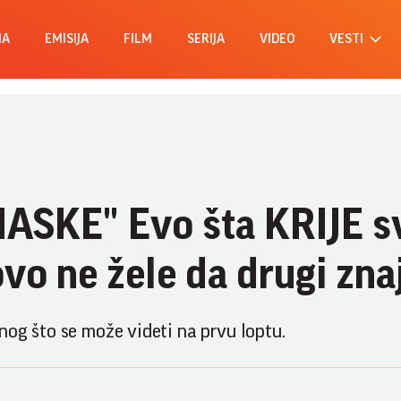
MA
EMISIJA
FILM
SERIJA
VIDEO
VESTI
ASKE" Evo šta KRIJE s
vo ne žele da drugi zna
nog što se može videti na prvu loptu.