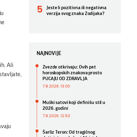
Jeste li pozitivna ili negativna
ju
verzija svog znaka Zodijaka?
ne
NAJNOVIJE
h. Ali
Zvezde otkrivaju: Ovih pet
horoskopskih znakova prosto
stavljate,
PUCAJU OD ZDRAVLJA
7.8.2026. 13:00
Muški satovi koji definišu stil u
2026. godini
7.8.2026. 12:53
avaju
Šarliz Teron: Od tragičnog