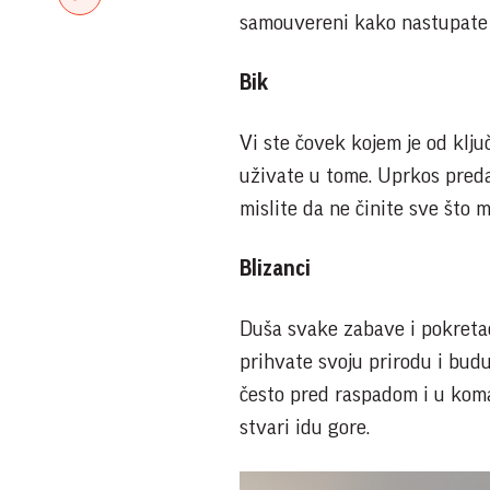
samouvereni kako nastupate - 
Bik
Vi ste čovek kojem je od klju
uživate u tome. Uprkos preda
mislite da ne činite sve što 
Blizanci
Duša svake zabave i pokreta
prihvate svoju prirodu i budu
često pred raspadom i u komad
stvari idu gore.