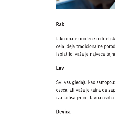
Rak
Iako imate urođene roditeljsk
cela ideja tradicionalne porod
isplatilo, vaša je najveća ta
Lav
Svi vas gledaju kao samopouz
oseća, ali vaša je tajna da za
iza kulisa jednostavna osoba
Devica