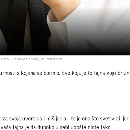
a; Foto: Creative Family/Shutterstock
urnosti s kojima se borimo. Evo koja je to tajna koju brižn
 za svoja uverenja i mišljenja - to je ono što svet vidi, je
 vaša tajna je da duboko u sebi uopšte niste tako