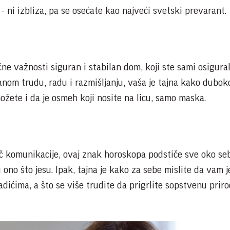
ni izbliza, pa se osećate kao najveći svetski prevarant.
čne važnosti siguran i stabilan dom, koji ste sami osigural
nom trudu, radu i razmišljanju, vaša je tajna kako dubok
možete i da je osmeh koji nosite na licu, samo maska.
č komunikacije, ovaj znak horoskopa podstiče sve oko se
 ono što jesu. Ipak, tajna je kako za sebe mislite da vam j
ićima, a što se više trudite da prigrlite sopstvenu priro