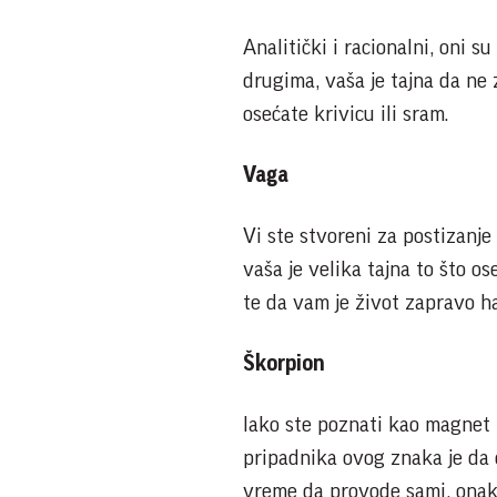
Analitički i racionalni, oni su
drugima, vaša je tajna da n
osećate krivicu ili sram.
Vaga
Vi ste stvoreni za postizanje 
vaša je velika tajna to što os
te da vam je život zapravo ha
Škorpion
Iako ste poznati kao magnet 
pripadnika ovog znaka je da 
vreme da provode sami, onako