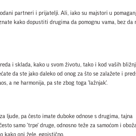
 odani partneri i prijatelji. Ali, iako su majstori u pomagan
e znate kako dopustiti drugima da pomognu vama, bez da 
reda i sklada, kako u svom životu, tako i kod vaših bližnji
ećate da ste jako daleko od onog za što se zalažete i pred
os, a ne harmonija, pa ste zbog toga 'lažnjak'.
za ljude, pa često imate duboke odnose s drugima, tajna
često samo 'trpe' druge, odnosno teže za samoćom i obož
 kako oni žele, egoistično.