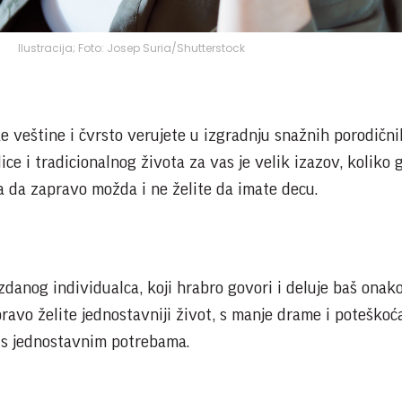
Ilustracija; Foto: Josep Suria/Shutterstock
e veštine i čvrsto verujete u izgradnju snažnih porodični
ice i tradicionalnog života za vas je velik izazov, koliko 
jna da zapravo možda i ne želite da imate decu.
danog individualca, koji hrabro govori i deluje baš onak
pravo želite jednostavniji život, s manje drame i poteškoć
 s jednostavnim potrebama.