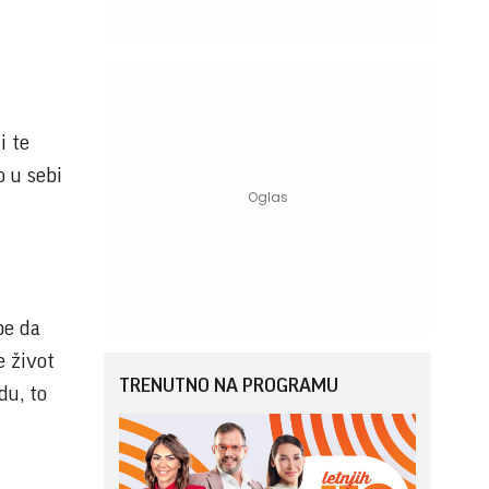
i te
o u sebi
be da
e život
TRENUTNO NA PROGRAMU
du, to