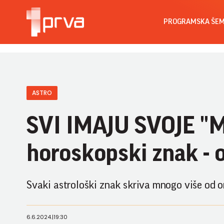
PROGRAMSKA ŠE
ASTRO
SVI IMAJU SVOJE "M
horoskopski znak - o
Svaki astrološki znak skriva mnogo više od o
6.6.2024.
|
19:30