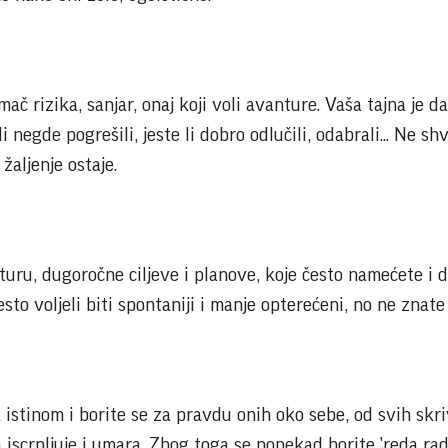
ač rizika, sanjar, onaj koji voli avanture. Vaša tajna je da
li negde pogrešili, jeste li dobro odlučili, odabrali... Ne s
žaljenje ostaje.
turu, dugoročne ciljeve i planove, koje često namećete i 
sto voljeli biti spontaniji i manje opterećeni, no ne znate
 istinom i borite se za pravdu onih oko sebe, od svih skr
a iscrpljuje i umara. Zbog toga se ponekad borite 'reda radi'