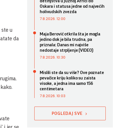
detinjstva u Južnoj Africi do
Oskara i statusa jedne od najvećih
holivudskih zvezda
7.8.2026. 12:00
 ste u
Maja Berović otkrila šta je mogla
hvatate da
jedino dok je bila trudna, pa
priznala: Danas mi najviše
nedostaje strpljenje (VIDEO)
7.8.2026. 10:30
Mislili ste da su više? Ove poznate
drugima.
pevačice kriju koliko su zaista
visoke, a jedna ima samo 156
 kako.
centimetara
7.8.2026. 10:03
POGLEDAJ SVE
ivate
 i jer se