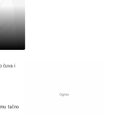
o čuva i
r mu tačno