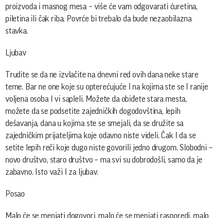
proizvoda i masnog mesa – više će vam odgovarati ćuretina,
piletina ili čak riba. Povrće bi trebalo da bude nezaobilazna
stavka.
Ljubav
Trudite se da ne izvlačite na dnevni red ovih dana neke stare
teme. Bar ne one koje su opterećujuće I na kojima ste se I ranije
voljena osoba I vi sapleli. Možete da obiđete stara mesta,
možete da se podsetite zajedničkih dogodovština, lepih
dešavanja, dana u kojima ste se smejali, da se družite sa
zajedničkim prijateljima koje odavno niste videli. Čak I da se
setite lepih reči koje dugo niste govorili jedno drugom. Slobodni –
novo društvo, staro društvo – ma svi su dobrodošli, samo da je
zabavno. Isto važi I za ljubav.
Posao
Malo će se menjati dogovori, malo će se menjati rasporedi, malo