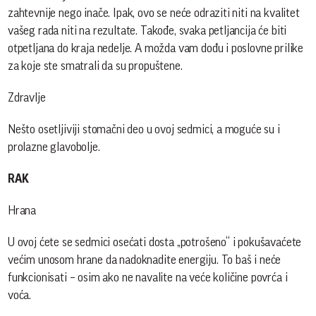
zahtevnije nego inače. Ipak, ovo se neće odraziti niti na kvalitet
vašeg rada niti na rezultate. Takođe, svaka petljancija će biti
otpetljana do kraja nedelje. A možda vam dođu i poslovne prilike
za koje ste smatrali da su propuštene.
Zdravlje
Nešto osetljiviji stomačni deo u ovoj sedmici, a moguće su i
prolazne glavobolje.
RAK
Hrana
U ovoj ćete se sedmici osećati dosta „potrošeno“ i pokušavaćete
većim unosom hrane da nadoknadite energiju. To baš i neće
funkcionisati – osim ako ne navalite na veće količine povrća i
voća.