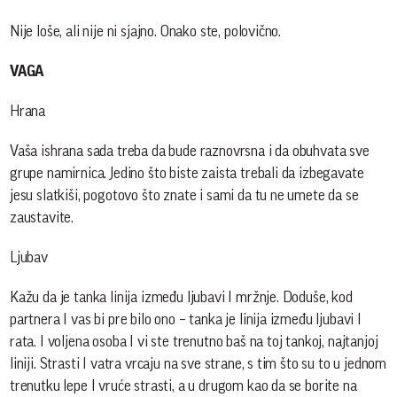
Nije loše, ali nije ni sjajno. Onako ste, polovično.
VAGA
Hrana
Vaša ishrana sada treba da bude raznovrsna i da obuhvata sve
grupe namirnica. Jedino što biste zaista trebali da izbegavate
jesu slatkiši, pogotovo što znate i sami da tu ne umete da se
zaustavite.
Ljubav
Kažu da je tanka linija između ljubavi I mržnje. Doduše, kod
partnera I vas bi pre bilo ono – tanka je linija između ljubavi I
rata. I voljena osoba I vi ste trenutno baš na toj tankoj, najtanjoj
liniji. Strasti I vatra vrcaju na sve strane, s tim što su to u jednom
trenutku lepe I vruće strasti, a u drugom kao da se borite na