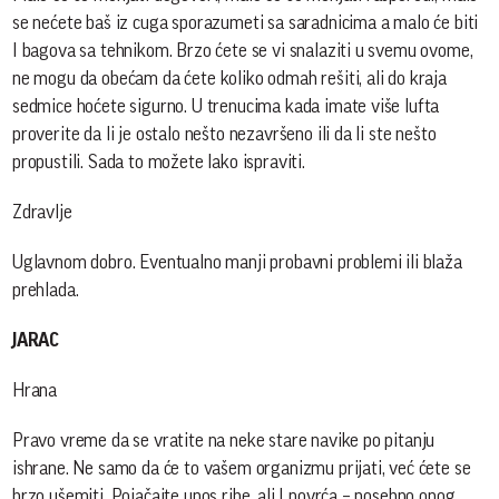
se nećete baš iz cuga sporazumeti sa saradnicima a malo će biti
I bagova sa tehnikom. Brzo ćete se vi snalaziti u svemu ovome,
ne mogu da obećam da ćete koliko odmah rešiti, ali do kraja
sedmice hoćete sigurno. U trenucima kada imate više lufta
proverite da li je ostalo nešto nezavršeno ili da li ste nešto
propustili. Sada to možete lako ispraviti.
Zdravlje
Uglavnom dobro. Eventualno manji probavni problemi ili blaža
prehlada.
JARAC
Hrana
Pravo vreme da se vratite na neke stare navike po pitanju
ishrane. Ne samo da će to vašem organizmu prijati, već ćete se
brzo ušemiti. Pojačajte unos ribe, ali I povrća – posebno onog