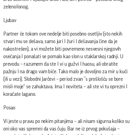
zelenolisnog.
Ljubav
Partner će tokom ove nedelje biti posebno osetljiv (sto nekih
stvari mu se dešava, samo juri I žuri I dešavanja čine da je
nakostrešen), a vi možete biti povremeno nesvesni njegovih
osećanja I ponašati se pomalo kao slon u staklarskoj radnji. U
prevodu – razumem da ste I vi u gužvi I haosu, ali obratite
pažnju I na drago vam biće. Tako malo je dovoljno za mir u kući
(ili u vezi). Slobodni Jarčevi – period zvan “s prošlošću se bore
misli moje” se zahuktava. Ima I noviteta – ali ste vi tu oprezni I
koračate lagano.
Posao
Vi jeste u pravu po nekim pitanjima – ali nisam sigurna koliko su
oni oko vas spremni da vas čuju. Bar ne iz prvog pokušaja –