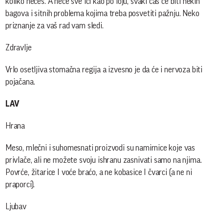
koliko nećeš. A neće sve ići kao po loju, svaki čas će biti nekih
bagova i sitnih problema kojima treba posvetiti pažnju. Neko
priznanje za vaš rad vam sledi.
Zdravlje
Vrlo osetljiva stomačna regija a izvesno je da će i nervoza biti
pojačana.
LAV
Hrana
Meso, mlečni i suhomesnati proizvodi su namirnice koje vas
privlače, ali ne možete svoju ishranu zasnivati samo na njima.
Povrće, žitarice I voće braćo, a ne kobasice I čvarci (a ne ni
praporci).
Ljubav