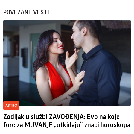
POVEZANE VESTI
ASTRO
Zodijak u službi ZAVOĐENJA: Evo na koje
fore za MUVANJE „otkidaju“ znaci horoskopa