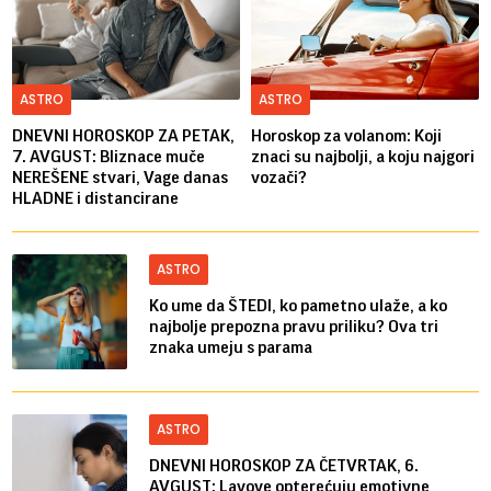
ASTRO
ASTRO
DNEVNI HOROSKOP ZA PETAK,
Horoskop za volanom: Koji
7. AVGUST: Bliznace muče
znaci su najbolji, a koju najgori
NEREŠENE stvari, Vage danas
vozači?
HLADNE i distancirane
ASTRO
Ko ume da ŠTEDI, ko pametno ulaže, a ko
najbolje prepozna pravu priliku? Ova tri
znaka umeju s parama
ASTRO
DNEVNI HOROSKOP ZA ČETVRTAK, 6.
AVGUST: Lavove opterećuju emotivne