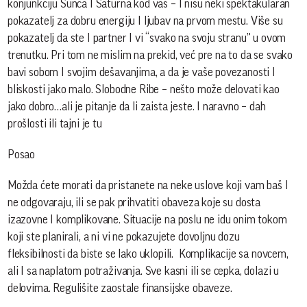
konjunkciju Sunca I Saturna kod vas – I nisu neki spektakularan
pokazatelj za dobru energiju I ljubav na prvom mestu. Više su
pokazatelj da ste I partner I vi “svako na svoju stranu” u ovom
trenutku. Pri tom ne mislim na prekid, već pre na to da se svako
bavi sobom I svojim dešavanjima, a da je vaše povezanosti I
bliskosti jako malo. Slobodne Ribe – nešto može delovati kao
jako dobro…ali je pitanje da li zaista jeste. I naravno – dah
prošlosti ili tajni je tu
Posao
Možda ćete morati da pristanete na neke uslove koji vam baš I
ne odgovaraju, ili se pak prihvatiti obaveza koje su dosta
izazovne I komplikovane. Situacije na poslu ne idu onim tokom
koji ste planirali, a ni vi ne pokazujete dovoljnu dozu
fleksibilnosti da biste se lako uklopili. Komplikacije sa novcem,
ali I sa naplatom potraživanja. Sve kasni ili se cepka, dolazi u
delovima. Regulišite zaostale finansijske obaveze.