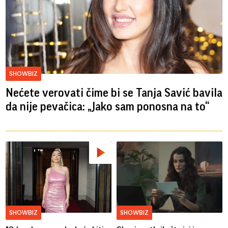
SHOWBIZ
Nećete verovati čime bi se Tanja Savić bavila
da nije pevačica: „Jako sam ponosna na to“
SHOWBIZ
SHOWBIZ