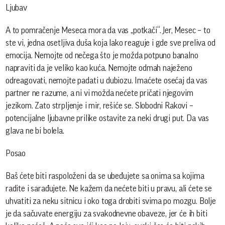
Ljubav
A to pomračenje Meseca mora da vas „potkači“. Jer, Mesec – to
ste vi, jedna osetljiva duša koja lako reaguje i gde sve preliva od
emocija. Nemojte od nečega što je možda potpuno banalno
napraviti da je veliko kao kuća. Nemojte odmah naježeno
odreagovati, nemojte padati u dubiozu. Imaćete osećaj da vas
partner ne razume, a ni vi možda nećete pričati njegovim
jezikom. Zato strpljenje i mir, rešiće se. Slobodni Rakovi –
potencijalne ljubavne prilike ostavite za neki drugi put. Da vas
glava ne bi bolela.
Posao
Baš ćete biti raspoloženi da se ubeđujete sa onima sa kojima
radite i sarađujete. Ne kažem da nećete biti u pravu, ali ćete se
uhvatiti za neku sitnicu i oko toga drobiti svima po mozgu. Bolje
je da sačuvate energiju za svakodnevne obaveze, jer će ih biti