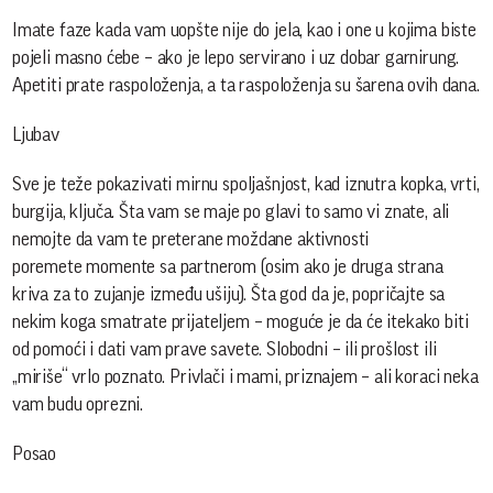
Imate faze kada vam uopšte nije do jela, kao i one u kojima biste
pojeli masno ćebe – ako je lepo servirano i uz dobar garnirung.
Apetiti prate raspoloženja, a ta raspoloženja su šarena ovih dana.
Ljubav
Sve je teže pokazivati mirnu spoljašnjost, kad iznutra kopka, vrti,
burgija, ključa. Šta vam se maje po glavi to samo vi znate, ali
nemojte da vam te preterane moždane aktivnosti
poremete momente sa partnerom (osim ako je druga strana
kriva za to zujanje između ušiju). Šta god da je, popričajte sa
nekim koga smatrate prijateljem – moguće je da će itekako biti
od pomoći i dati vam prave savete. Slobodni – ili prošlost ili
„miriše“ vrlo poznato. Privlači i mami, priznajem – ali koraci neka
vam budu oprezni.
Posao