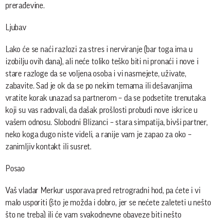
prerađevine.
Ljubav
Lako će se naći razlozi za stres i nerviranje (bar toga ima u
izobilju ovih dana), ali neće toliko teško biti ni pronaći i nove i
stare razloge da se voljena osoba i vi nasmejete, uživate,
zabavite. Sad je ok da se po nekim temama ili dešavanjima
vratite korak unazad sa partnerom – da se podsetite trenutaka
koji su vas radovali, da dašak prošlosti probudi nove iskrice u
vašem odnosu. Slobodni Blizanci – stara simpatija, bivši partner,
neko koga dugo niste videli, a ranije vam je zapao za oko –
zanimljiv kontakt ili susret.
Posao
Vaš vladar Merkur usporava pred retrogradni hod, pa ćete i vi
malo usporiti (što je možda i dobro, jer se nećete zaleteti u nešto
što ne treba) ili će vam svakodnevne obaveze biti nešto