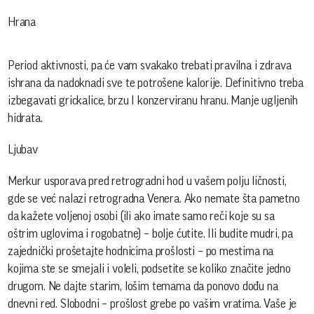
Hrana
Period aktivnosti, pa će vam svakako trebati pravilna i zdrava
ishrana da nadoknadi sve te potrošene kalorije. Definitivno treba
izbegavati grickalice, brzu I konzerviranu hranu. Manje ugljenih
hidrata.
Ljubav
Merkur usporava pred retrogradni hod u vašem polju ličnosti,
gde se već nalazi retrogradna Venera. Ako nemate šta pametno
da kažete voljenoj osobi (ili ako imate samo reči koje su sa
oštrim uglovima i rogobatne) – bolje ćutite. Ili budite mudri, pa
zajednički prošetajte hodnicima prošlosti – po mestima na
kojima ste se smejali i voleli, podsetite se koliko značite jedno
drugom. Ne dajte starim, lošim temama da ponovo dođu na
dnevni red. Slobodni – prošlost grebe po vašim vratima. Vaše je