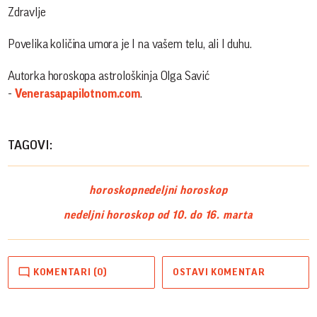
Zdravlje
Povelika količina umora je I na vašem telu, ali I duhu.
Autorka horoskopa astrološkinja Olga Savić
-
Venerasapapilotnom.com
.
TAGOVI:
horoskop
nedeljni horoskop
nedeljni horoskop od 10. do 16. marta
KOMENTARI (0)
OSTAVI KOMENTAR