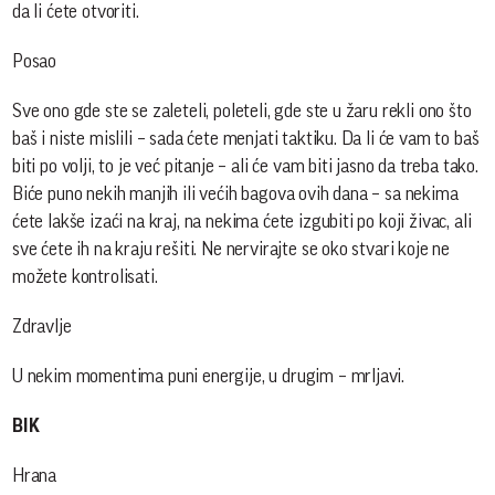
da li ćete otvoriti.
Posao
Sve ono gde ste se zaleteli, poleteli, gde ste u žaru rekli ono što
baš i niste mislili – sada ćete menjati taktiku. Da li će vam to baš
biti po volji, to je već pitanje – ali će vam biti jasno da treba tako.
Biće puno nekih manjih ili većih bagova ovih dana – sa nekima
ćete lakše izaći na kraj, na nekima ćete izgubiti po koji živac, ali
sve ćete ih na kraju rešiti. Ne nervirajte se oko stvari koje ne
možete kontrolisati.
Zdravlje
U nekim momentima puni energije, u drugim – mrljavi.
BIK
Hrana