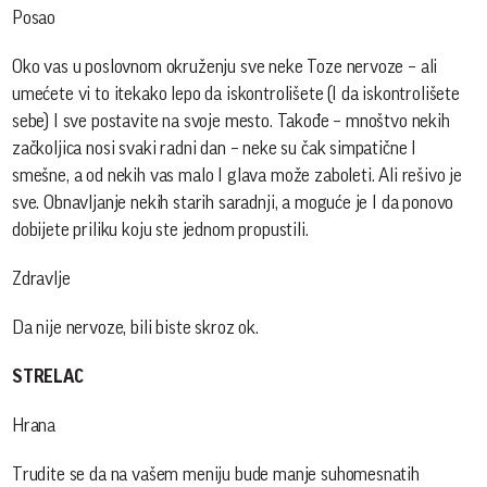
Posao
Oko vas u poslovnom okruženju sve neke Toze nervoze – ali
umećete vi to itekako lepo da iskontrolišete (I da iskontrolišete
sebe) I sve postavite na svoje mesto. Takođe – mnoštvo nekih
začkoljica nosi svaki radni dan – neke su čak simpatične I
smešne, a od nekih vas malo I glava može zaboleti. Ali rešivo je
sve. Obnavljanje nekih starih saradnji, a moguće je I da ponovo
dobijete priliku koju ste jednom propustili.
Zdravlje
Da nije nervoze, bili biste skroz ok.
STRELAC
Hrana
Trudite se da na vašem meniju bude manje suhomesnatih