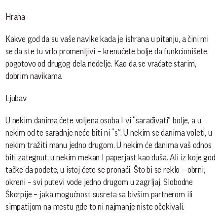
Hrana
Kakve god da su vaše navike kada je ishrana u pitanju, a čini mi
se da ste tu vrlo promenljivi – krenućete bolje da funkcionišete,
pogotovo od drugog dela nedelje. Kao da se vraćate starim,
dobrim navikama.
Ljubav
U nekim danima ćete voljena osoba I vi “sarađivati” bolje, a u
nekim od te saradnje neće biti ni “s”. U nekim se danima voleti, u
nekim tražiti manu jedno drugom. U nekim će danima vaš odnos
biti zategnut, u nekim mekan I paperjast kao duša. Ali iz koje god
tačke da pođete, u istoj ćete se pronaći. Što bi se reklo – obrni,
okreni – svi putevi vode jedno drugom u zagrljaj. Slobodne
Škorpije – jaka mogućnost susreta sa bivšim partnerom ili
simpatijom na mestu gde to ni najmanje niste očekivali.