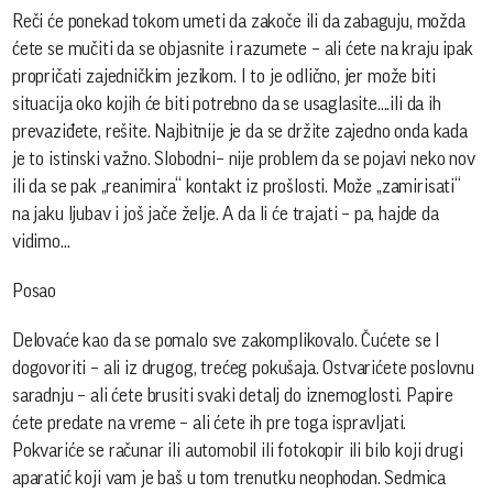
Reči će ponekad tokom umeti da zakoče ili da zabaguju, možda
ćete se mučiti da se objasnite i razumete – ali ćete na kraju ipak
propričati zajedničkim jezikom. I to je odlično, jer može biti
situacija oko kojih će biti potrebno da se usaglasite....ili da ih
prevaziđete, rešite. Najbitnije je da se držite zajedno onda kada
je to istinski važno. Slobodni– nije problem da se pojavi neko nov
ili da se pak „reanimira“ kontakt iz prošlosti. Može „zamirisati“
na jaku ljubav i još jače želje. A da li će trajati – pa, hajde da
vidimo...
Posao
Delovaće kao da se pomalo sve zakomplikovalo. Čućete se I
dogovoriti – ali iz drugog, trećeg pokušaja. Ostvarićete poslovnu
saradnju – ali ćete brusiti svaki detalj do iznemoglosti. Papire
ćete predate na vreme – ali ćete ih pre toga ispravljati.
Pokvariće se računar ili automobil ili fotokopir ili bilo koji drugi
aparatić koji vam je baš u tom trenutku neophodan. Sedmica