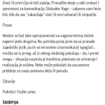
život Ili smrt čija će biti zadnja. Pronađite oboje u sebi zrelost I
spremnost za komunikaciju. Slobodne Vage – zabavno vam hoće
biti, bilo da vas “zabavljaju” stari ili novi udvarači ili simpatije.
Posao
Nećete se baš lako sporazumevati sa sagovornicima, bićete
naporni jedni drugima. No, potreba posla jeste da se pronađe
zajednički jezik, pa će se neravnine u komunikaciji ispeglati…
možda ne iz prvog, ali iz nekog sledećeg pokušaja – da. I pored
ovoga – situacija na poslu je korektna, planirano se ostvaruje I
realizacija je solidna. Neko može pokušati da vas ponovo
pridobije za svoju poslovnu ideju ili ponudu.
Zdravlje
Psihički I fizički umor.
ŠKORPIJA