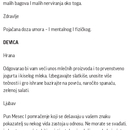
malih bagova I malih nerviranja oko toga.
Zdravlje
Pojačana doza umora – I mentalnog I fizičkog.
DEVICA
Hrana
Odgovarao bi vam veći unos mlečnih proizvoda i to prvenstveno
jogurta i kiselog mleka. Izbegavajte slatkiše, unosite više
tečnosti i gro ishrane bazirajte na povrću, naročito spanaću,
zelenoj salati.
Ljubav
Pun Mesec I pomračenje koji se dešavaju u vašem znaku
pokazatelj su nekog vida zastoja u odnosu. Ne morate se svađati,