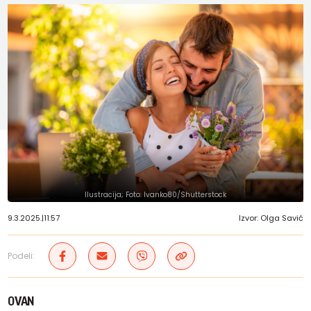
Ilustracija; Foto: Ivanko80/Shutterstock
9.3.2025.
|
11:57
Izvor: Olga Savić
Podeli:
OVAN