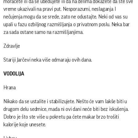
moraćete ili da se ubeđujete ili da na delima dokažete da ste sve
vreme ukazivali na pravi put. Nesporazumi, neslaganja I
nečujenja mogu da se srede, zato ne odustajte. Neki od vas su
upali u fazu ozbiljnog razmišljanja o privatnom poslu. Neka bar
za sada ostane samo na razmišljanjima.
Zdravlje
Stariji Jarčevi neka više odmaraju ovih dana.
VODOLIJA
Hrana
Nikako da se ustalite i stabilizujete. Nešto će vam lakše biti u
drugom delu sedmice, mada ni ovi dani neće biti bez iskušenja.
Dobro je što ste više u pokretu pa ćete makar brzo trošiti
kalorije koje unesete.