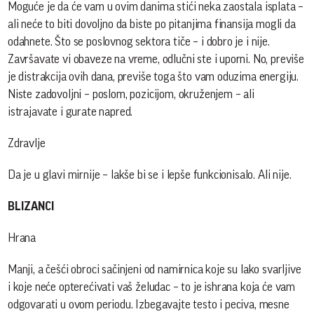
Moguće je da će vam u ovim danima stići neka zaostala isplata –
ali neće to biti dovoljno da biste po pitanjima finansija mogli da
odahnete. Što se poslovnog sektora tiče – i dobro je i nije.
Završavate vi obaveze na vreme, odlučni ste i uporni. No, previše
je distrakcija ovih dana, previše toga što vam oduzima energiju.
Niste zadovoljni – poslom, pozicijom, okruženjem – ali
istrajavate i gurate napred.
Zdravlje
Da je u glavi mirnije – lakše bi se i lepše funkcionisalo. Ali nije.
BLIZANCI
Hrana
Manji, a češći obroci sačinjeni od namirnica koje su lako svarljive
i koje neće opterećivati vaš želudac – to je ishrana koja će vam
odgovarati u ovom periodu. Izbegavajte testo i peciva, mesne