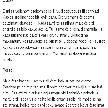
Ljubav
Dani sa voljenom osobom će se ili vući poput puža ili će trčati.
Kao da sredine neće biti ovih dana. Gro vremena će oboma
oduzimati obaveze – I kada završite sa njima, malo će biti
energije za bilo kakve akcije. Tu I tamo će bljesnuti energija – a
kada bljesne kao da će I vas I drugu stranu uključiti na
maksimum. Ne razvlačite se, blještite. Slobodne Vodolije – susret
koji će vas obradovati – sa starim prijateljem, simpatijom a
možda čak I bivšim partnerom. Momenat za dobru energiju I
smeh.
Posao
Malo ćete kasniti u svemu, ali ćete ipak stizati na vreme.
Posebno po onim pitanjima ili onim dogovorima koji su vam baš
bitni. Razlozi za ova kašnjenja mogu biti I tehničke prirode, a
mogu biti I zbog vaše nešto lošije organizacije. Ne može se na
sto strana, koliko god da vi pokušavate. Zbog troškova ćete imati