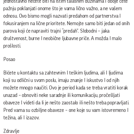
jednostavno nećete biti na istim talasnim dužinama I oboje ćete
pažnju poklanjati onome što je vama lično važno, a ne vašem
odnosu. Ovo bismo mogli nazvati predahom od partnerstva I
fokusiranjem na lične prioritete. Nemojte samo biti jedan od onih
parova koji će napraviti trajni “predah”. Slobodni – jaka
društvenost, burne I neobične ljubavne priče. A možda I malo
prošlosti.
Posao
Bićete u kontaktu sa zahtevnim I teškim ljudima, ali I ljudima
koji su odlični u svom poslu, imaju znanje I iskustvo I od njih
možete mnogo naučiti. Ovo je period kada se treba vratiti korak
unazad – obnoviti neke saradnje ili komunikaciju, pročešljati
obaveze I videti da li je nešto zaostalo ili nešto treba popravljati.
Pred vama su ozbiljne obaveze – one koje su vam istovremeno I
težina, ali I izazov.
Zdravlje