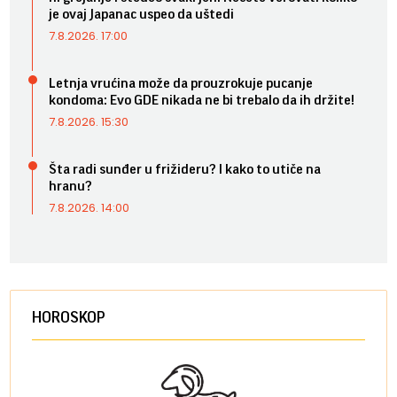
je ovaj Japanac uspeo da uštedi
7.8.2026. 17:00
Letnja vrućina može da prouzrokuje pucanje
kondoma: Evo GDE nikada ne bi trebalo da ih držite!
7.8.2026. 15:30
Šta radi sunđer u frižideru? I kako to utiče na
hranu?
7.8.2026. 14:00
HOROSKOP