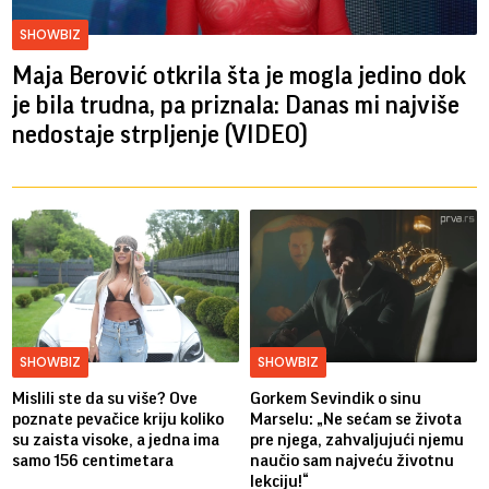
SHOWBIZ
Maja Berović otkrila šta je mogla jedino dok
je bila trudna, pa priznala: Danas mi najviše
nedostaje strpljenje (VIDEO)
SHOWBIZ
SHOWBIZ
Mislili ste da su više? Ove
Gorkem Sevindik o sinu
poznate pevačice kriju koliko
Marselu: „Ne sećam se života
su zaista visoke, a jedna ima
pre njega, zahvaljujući njemu
samo 156 centimetara
naučio sam najveću životnu
lekciju!“