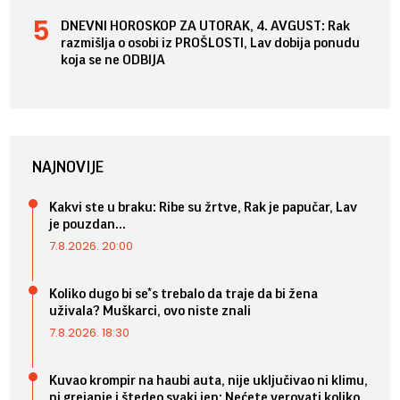
DNEVNI HOROSKOP ZA UTORAK, 4. AVGUST: Rak
razmišlja o osobi iz PROŠLOSTI, Lav dobija ponudu
koja se ne ODBIJA
NAJNOVIJE
Kakvi ste u braku: Ribe su žrtve, Rak je papučar, Lav
je pouzdan...
7.8.2026. 20:00
Koliko dugo bi se*s trebalo da traje da bi žena
uživala? Muškarci, ovo niste znali
7.8.2026. 18:30
Kuvao krompir na haubi auta, nije uključivao ni klimu,
ni grejanje i štedeo svaki jen: Nećete verovati koliko