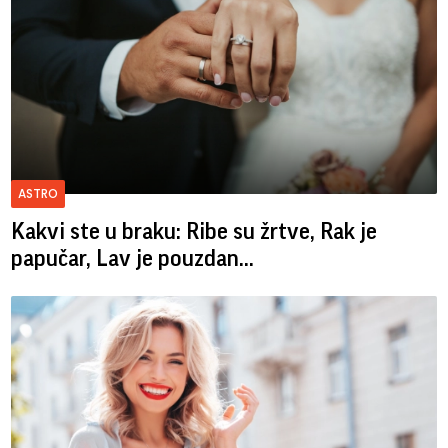
ASTRO
Kakvi ste u braku: Ribe su žrtve, Rak je
papučar, Lav je pouzdan...