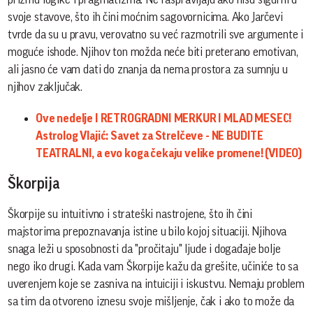
svoje stavove, što ih čini moćnim sagovornicima. Ako Jarčevi
tvrde da su u pravu, verovatno su već razmotrili sve argumente i
moguće ishode. Njihov ton možda neće biti preterano emotivan,
ali jasno će vam dati do znanja da nema prostora za sumnju u
njihov zaključak.
Ove nedelje I RETROGRADNI MERKUR I MLAD MESEC!
Astrolog Vlajić: Savet za Strelčeve - NE BUDITE
TEATRALNI, a evo koga čekaju velike promene! (VIDEO)
Škorpija
Škorpije su intuitivno i strateški nastrojene, što ih čini
majstorima prepoznavanja istine u bilo kojoj situaciji. Njihova
snaga leži u sposobnosti da "pročitaju" ljude i događaje bolje
nego iko drugi. Kada vam Škorpije kažu da grešite, učiniće to sa
uverenjem koje se zasniva na intuiciji i iskustvu. Nemaju problem
sa tim da otvoreno iznesu svoje mišljenje, čak i ako to može da