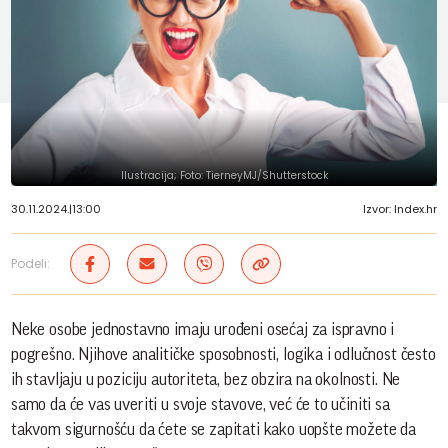
Ilustracija; Foto: TierneyMJ/Shutterstock
30.11.2024.
|
13:00
Izvor: Index.hr
Podeli:
Neke osobe jednostavno imaju urođeni osećaj za ispravno i
pogrešno. Njihove analitičke sposobnosti, logika i odlučnost često
ih stavljaju u poziciju autoriteta, bez obzira na okolnosti. Ne
samo da će vas uveriti u svoje stavove, već će to učiniti sa
takvom sigurnošću da ćete se zapitati kako uopšte možete da