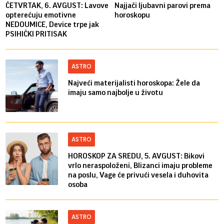
ČETVRTAK, 6. AVGUST: Lavove
Najjači ljubavni parovi prema
opterećuju emotivne
horoskopu
NEDOUMICE, Device trpe jak
PSIHIČKI PRITISAK
ASTRO
Najveći materijalisti horoskopa: Žele da
imaju samo najbolje u životu
ASTRO
HOROSKOP ZA SREDU, 5. AVGUST: Bikovi
vrlo neraspoloženi, Blizanci imaju probleme
na poslu, Vage će privući vesela i duhovita
osoba
ASTRO