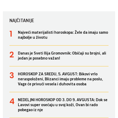
NAJČITANIJE
Najveći materijalisti horoskopa: Žele da imaju samo
najbolje u životu
Danas je Sveti Ilija Gromovnik: Običaji su brojni, ali
jedan je posebno važan!
HOROSKOP ZA SREDU, 5. AVGUST: Bikovi vrlo
neraspoloženi, Blizanci imaju probleme na poslu,
Vage će privući vesela i duhovita osoba
NEDELJNI HOROSKOP OD 3. DO 9. AVGUSTA: Dok se
Lavovi super osećaju u svoj koži, Ovan bi rado
pobegao iz nje