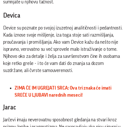
sumnjate u njihovu tačnost.
Devica
Device su poznate po svojoj izuzetnoj analitičnosti i pedantnosti.
Kada iznose svoje mišljenje, iza toga stoje sati razmišljanja,
proučavanja i promišljanja. Ako vam Device kažu da nešto nije
ispravno, verovatno su već sprovele malo istraživanje o tome.
Njihovo oko za detalje i želja za savršenstvom čine ih osobama
koje retko greše - i to će vam dati do znanja sa dozom
suzdržane, ali čvrste samouverenosti.
ZIMA ĆE IM UGREJATI SRCA: Ova tri znaka će imati
SREĆE U LJUBAVI narednih meseci!
Jarac
Jarčevi imaju neverovatnu sposobnost gledanja na stvari kroz
prizmu logike i pragmatizma. Ne raspravljaju ako nisu sigurni u