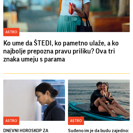
ASTRO
Ko ume da ŠTEDI, ko pametno ulaže, a ko
najbolje prepozna pravu priliku? Ova tri
znaka umeju s parama
ASTRO
ASTRO
DNEVNI HOROSKOP ZA
Suđeno im je da budu zajedno: