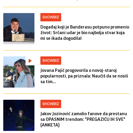
SHOWBIZ
Događaj koji je Banderasu potpuno promenio
život: Srčani udar je bio najbolja stvar koja
mi se ikada dogodila!
SHOWBIZ
Jovana Pajić progovorila o novoj-staroj
popularnosti, pa priznala: Naučiš da se nosiš
sa tim...
SHOWBIZ
Jakov Jozinović zamolio fanove da prestanu
sa OPASNIM trendom: "PREGAZIĆU IH SVE"
(ANKETA)