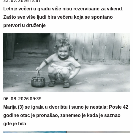
23. 07. 2026 12:47
Letnje večeri u gradu više nisu rezervisane za vikend:
Zašto sve više ljudi bira večeru koja se spontano
pretvori u druženje
06. 08. 2026 09:39
Marija (3) se igrala u dvorištu i samo je nestala: Posle 42
godine otac je pronašao, zanemeo je kada je saznao
gde je bila