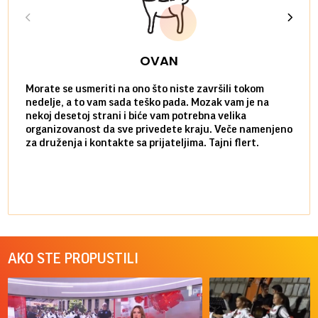
OVAN
Morate se usmeriti na ono što niste završili tokom
Sve n
nedelje, a to vam sada teško pada. Mozak vam je na
potpu
nekoj desetoj strani i biće vam potrebna velika
stvar
organizovanost da sve privedete kraju. Veče namenjeno
tempo
za druženja i kontakte sa prijateljima. Tajni flert.
najbl
AKO STE PROPUSTILI