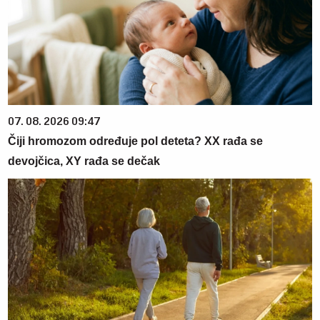
07. 08. 2026 09:47
Čiji hromozom određuje pol deteta? XX rađa se
devojčica, XY rađa se dečak