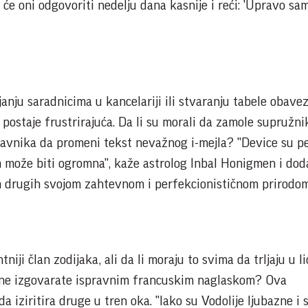
li će oni odgovoriti nedelju dana kasnije i reći: 'Upravo sa
janju saradnicima u kancelariji ili stvaranju tabele obave
postaje frustrirajuća. Da li su morali da zamole supružni
pravnika da promeni tekst nevažnog i-mejla? "Device su p
 može biti ogromna", kaže astrolog Inbal Honigmen i doda
 drugih svojom zahtevnom i perfekcionističnom prirodom
niji član zodijaka, ali da li moraju to svima da trljaju u li
x ne izgovarate ispravnim francuskim naglaskom? Ova
a iziritira druge u tren oka. "Iako su Vodolije ljubazne i 