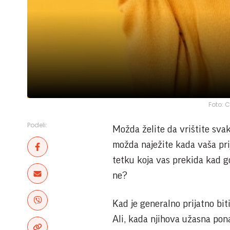
Foto: 
Podeli:
Možda želite da vrištite svak
možda naježite kada vaša pri
tetku koja vas prekida kad go
ne?
Kad je generalno prijatno bi
Ali, kada njihova užasna pona