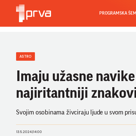
PROGRAMSKA ŠE
ASTRO
Imaju užasne navike 
najiritantniji znako
Svojim osobinama živciraju ljude u svom pris
13.5.2024.
|
14:00