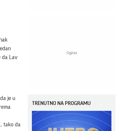
znak
redan
e da Lav
da je u
TRENUTNO NA PROGRAMU
prema
, tako da