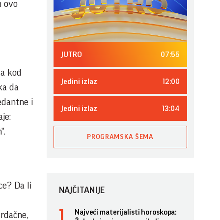
m ovo
07:55
JUTRO
za kod
12:00
Jedini izlaz
ka da
edantne i
13:04
Jedini izlaz
je:
".
PROGRAMSKA ŠEMA
ce? Da li
NAJČITANIJE
Najveći materijalisti horoskopa:
srdačne,