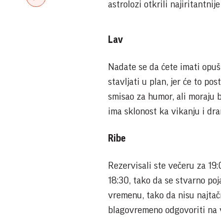
astrolozi otkrili najiritantni
Lav
Nadate se da ćete imati opuš
stavljati u plan, jer će to p
smisao za humor, ali moraju b
ima sklonost ka vikanju i dr
Ribe
Rezervisali ste večeru za 19:0
18:30, tako da se stvarno po
vremenu, tako da nisu najtačni
blagovremeno odgovoriti na v