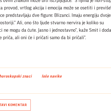
 ovim znakom može biti iscrpljujuće. "S njima je non-stop
a provod, vrtlog akcija i emocija može se osetiti i previše"
 predstavljaju dve figure: Blizanci. Imaju energiju dvoje 
toriji." Ali, ono što ljude stvarno nervira je koliko su
ci ne mogu da ćute. Jasno i jednostavno", kaže Smit i dodaj
riča, ali oni će i pričati samo da bi pričali".
horoskopski znaci
loše navike
TAVI KOMENTAR