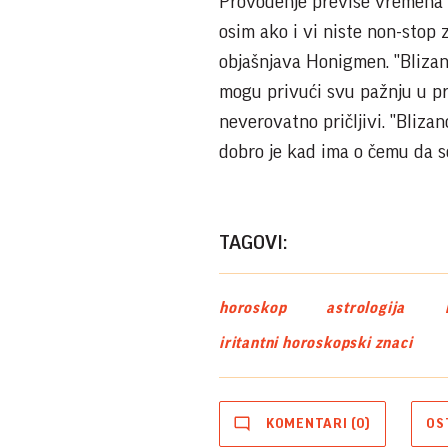
Provođenje previše vremena s
osim ako i vi niste non-stop z
objašnjava Honigmen. "Blizance
mogu privući svu pažnju u pros
neverovatno pričljivi. "Blizan
dobro je kad ima o čemu da se p
TAGOVI:
horoskop
astrologija
iritantni horoskopski znaci
KOMENTARI (0)
OS