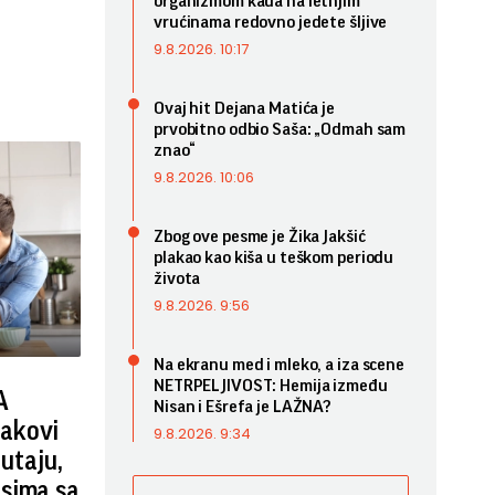
organizmom kada na letnjim
vrućinama redovno jedete šljive
9.8.2026. 10:17
Ovaj hit Dejana Matića je
prvobitno odbio Saša: „Odmah sam
znao“
9.8.2026. 10:06
Zbog ove pesme je Žika Jakšić
plakao kao kiša u teškom periodu
života
9.8.2026. 9:56
Na ekranu med i mleko, a iza scene
NETRPELJIVOST: Hemija između
A
Nisan i Ešrefa je LAŽNA?
akovi
9.8.2026. 9:34
lutaju,
sima sa