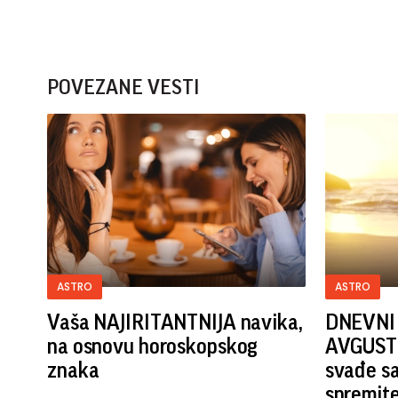
POVEZANE VESTI
ASTRO
ASTRO
Vaša NAJIRITANTNIJA navika,
DNEVNI
na osnovu horoskopskog
AVGUST: 
znaka
svađe sa
spremit