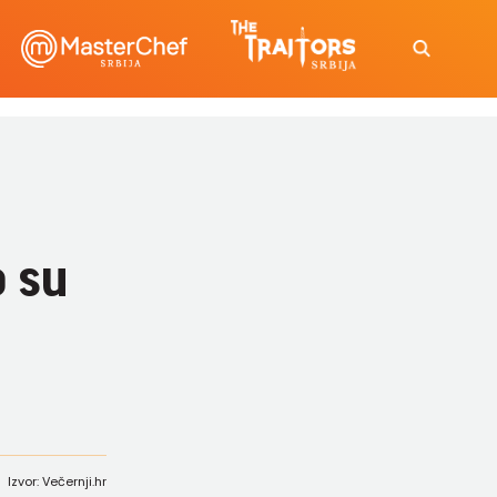
o su
Izvor: Večernji.hr