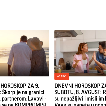
ASTRO
 HOROSKOP ZA 9.
DNEVNI HOROSKOP Z
Škorpije na granici
SUBOTU, 8. AVGUST: R
 partnerom; Lavovi -
su nepažljivi i misli im 
e se na KOMPROMIS!
Vage su napete u odno