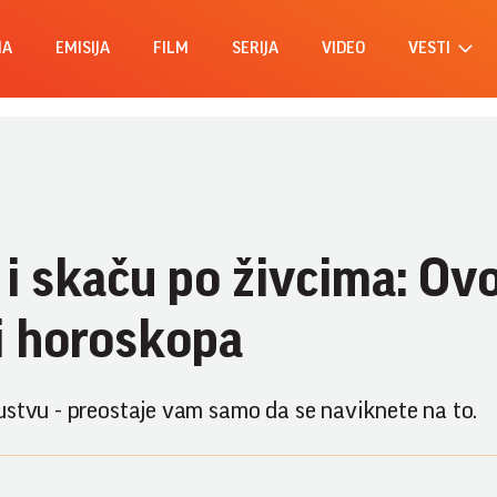
MA
EMISIJA
FILM
SERIJA
VIDEO
VESTI
i skaču po živcima: Ov
vi horoskopa
ustvu - preostaje vam samo da se naviknete na to.