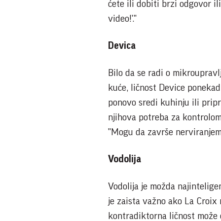
ćete ili dobiti brzi odgovor i
video!'."
Devica
Bilo da se radi o mikroupravl
kuće, ličnost Device ponekad 
ponovo sredi kuhinju ili pri
njihova potreba za kontrolom
"Mogu da završe nerviranjem
Vodolija
Vodolija je možda najinteligent
je zaista važno ako La Croi
kontradiktorna ličnost može d