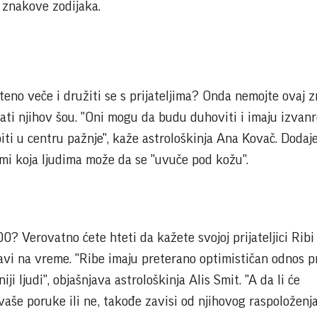
je znakove zodijaka.
teno veče i družiti se s prijateljima? Onda nemojte ovaj 
ostati njihov šou. "Oni mogu da budu duhoviti i imaju izvan
iti u centru pažnje", kaže astrološkinja Ana Kovač. Dodaj
ami koja ljudima može da se "uvuče pod kožu".
0? Verovatno ćete hteti da kažete svojoj prijateljici Ribi 
javi na vreme. "Ribe imaju preterano optimističan odnos 
ji ljudi", objašnjava astrološkinja Alis Smit. "A da li će
aše poruke ili ne, takođe zavisi od njihovog raspoloženja