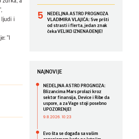
 žurka, a
,
NEDELJNA ASTRO PROGNOZA
ljudi i
VLADIMIRA VLAJIĆA: Sve pršti
od strasti i flerta, jedan znak
čeka VELIKO IZNENAĐENJE!
e: "I
NAJNOVIJE
NEDELJNA ASTRO PROGNOZA:
Blizancima Mars prolazi kroz
sektor finansija, Device i Ribe da
uspore, a za Vage stoji posebno
UPOZORENJE!
9.8.2026. 10:23
Evo šta se događa sa vašim