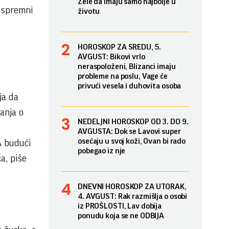
Žele da imaju samo najbolje u
u spremni
životu
a
HOROSKOP ZA SREDU, 5.
AVGUST: Bikovi vrlo
neraspoloženi, Blizanci imaju
probleme na poslu, Vage će
privući vesela i duhovita osoba
ja da
anja o
NEDELJNI HOROSKOP OD 3. DO 9.
AVGUSTA: Dok se Lavovi super
osećaju u svoj koži, Ovan bi rado
A budući
pobegao iz nje
a, piše
DNEVNI HOROSKOP ZA UTORAK,
4. AVGUST: Rak razmišlja o osobi
iz PROŠLOSTI, Lav dobija
ponudu koja se ne ODBIJA