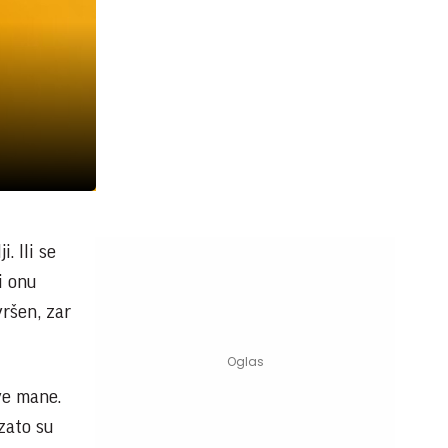
. Ili se
i onu
vršen, zar
ve mane.
 zato su