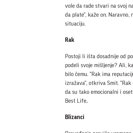
vole da rade stvari na svoj n
da plate", kaže on. Naravno,
situaciju.
Rak
Postoji li išta dosadnije od 
podeli svoje mišljenje? Ali, 
bilo čemu. "Rak ima reputacij
izražava", otkriva Smit. "Rak
da su tako emocionalni i oset
Best Life..
Blizanci