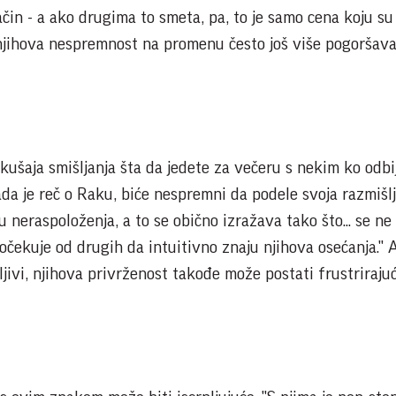
ačin - a ako drugima to smeta, pa, to je samo cena koju s
 njihova nespremnost na promenu često još više pogoršav
pokušaja smišljanja šta da jedete za večeru s nekim ko odbi
kada je reč o Raku, biće nespremni da podele svoja razmišlj
u neraspoloženja, a to se obično izražava tako što... se ne
 očekuje od drugih da intuitivno znaju njihova osećanja." 
ljivi, njihova privrženost takođe može postati frustrirajuć