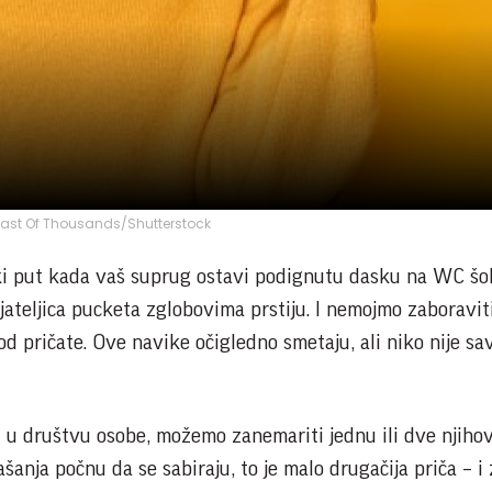
Cast Of Thousands/Shutterstock
i put kada vaš suprug ostavi podignutu dasku na WC šolji
jateljica pucketa zglobovima prstiju. I nemojmo zaboravit
d pričate. Ove navike očigledno smetaju, ali niko nije sa
ti u društvu osobe, možemo zanemariti jednu ili dve njiho
šanja počnu da se sabiraju, to je malo drugačija priča – i