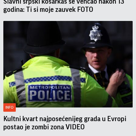
Slavni srpski košarkaš se venčao nakon 13
godina: Ti si moje zauvek FOTO
INFO
Kultni kvart najposećenijeg grada u Evropi
postao je zombi zona VIDEO