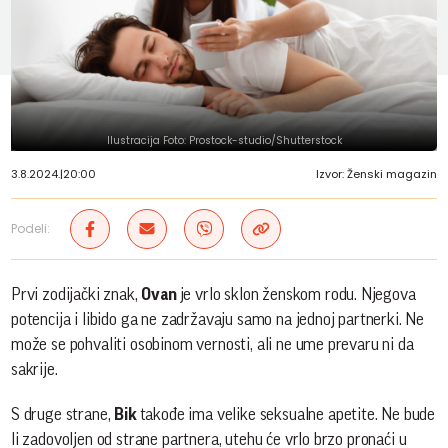
Ilustracija Foto: Prostock-studio/Shutterstock
3.8.2024.
|
20:00
Izvor: Ženski magazin
Podeli:
Prvi zodijački znak,
Ovan
je vrlo sklon ženskom rodu. Njegova
potencija i libido ga ne zadržavaju samo na jednoj partnerki. Ne
može se pohvaliti osobinom vernosti, ali ne ume prevaru ni da
sakrije.
S druge strane,
Bik
takođe ima velike seksualne apetite. Ne bude
li zadovoljen od strane partnera, utehu će vrlo brzo pronaći u