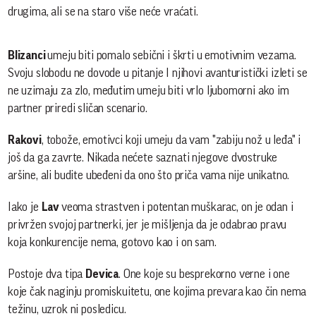
drugima, ali se na staro više neće vraćati.
Blizanci
umeju biti pomalo sebični i škrti u emotivnim vezama.
Svoju slobodu ne dovode u pitanje I njihovi avanturistički izleti se
ne uzimaju za zlo, međutim umeju biti vrlo ljubomorni ako im
partner priredi sličan scenario.
Rakovi
, tobože, emotivci koji umeju da vam "zabiju nož u leđa" i
još da ga zavrte. Nikada nećete saznati njegove dvostruke
aršine, ali budite ubeđeni da ono što priča vama nije unikatno.
Iako je
Lav
veoma strastven i potentan muškarac, on je odan i
privržen svojoj partnerki, jer je mišljenja da je odabrao pravu
koja konkurencije nema, gotovo kao i on sam.
Postoje dva tipa
Devica
. One koje su besprekorno verne i one
koje čak naginju promiskuitetu, one kojima prevara kao čin nema
težinu, uzrok ni posledicu.