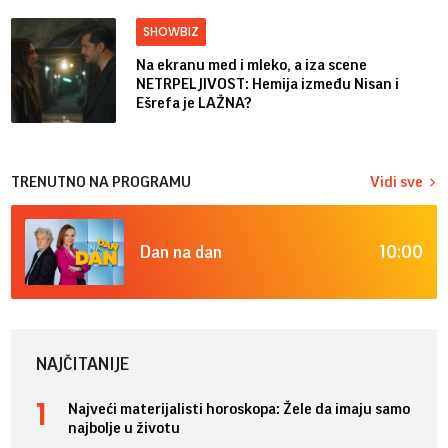
SHOWBIZ
Na ekranu med i mleko, a iza scene
NETRPELJIVOST: Hemija između Nisan i
Ešrefa je LAŽNA?
TRENUTNO NA PROGRAMU
Vidi sve
10:00
Dan na dan
NAJČITANIJE
Najveći materijalisti horoskopa: Žele da imaju samo
najbolje u životu