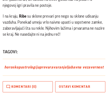
njegovoj igri pravila ne postoje.
I na kraju,
Ribe
su sklone prevari pre nego su sklone udisanju
vazduha. Ponekad umeju vrlo naivno upasti u sopstvene zamke,
zaboravljajući šta su rekle. Njihovim lažima i prvarama ne nazire
se kraj. Ne nasedajte ni na jednu reč!
TAGOVI:
horoskop
astrologija
prevara
varanje
ljubavna veza
vernost
KOMENTARI (0)
OSTAVI KOMENTAR