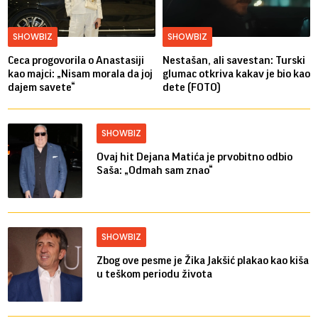
SHOWBIZ
SHOWBIZ
Ceca progovorila o Anastasiji
Nestašan, ali savestan: Turski
kao majci: „Nisam morala da joj
glumac otkriva kakav je bio kao
dajem savete“
dete (FOTO)
SHOWBIZ
Ovaj hit Dejana Matića je prvobitno odbio
Saša: „Odmah sam znao“
SHOWBIZ
Zbog ove pesme je Žika Jakšić plakao kao kiša
u teškom periodu života