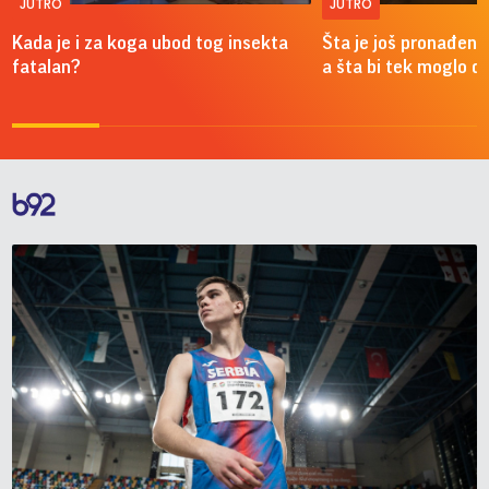
JUTRO
JUTRO
Kada je i za koga ubod tog insekta
Šta je još pronađeno
fatalan?
a šta bi tek moglo da