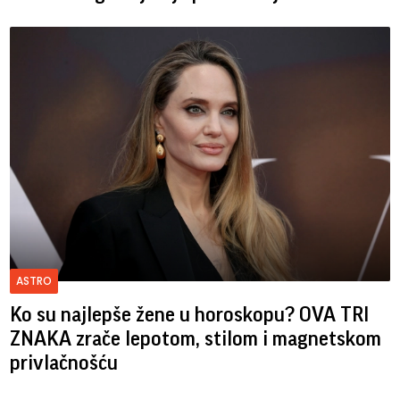
ASTRO
Ko su najlepše žene u horoskopu? OVA TRI
ZNAKA zrače lepotom, stilom i magnetskom
privlačnošću