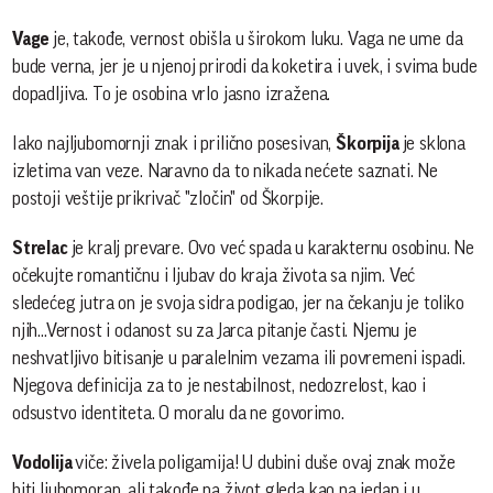
Vage
je, takođe, vernost obišla u širokom luku. Vaga ne ume da
bude verna, jer je u njenoj prirodi da koketira i uvek, i svima bude
dopadljiva. To je osobina vrlo jasno izražena.
Iako najljubomornji znak i prilično posesivan,
Škorpija
je sklona
izletima van veze. Naravno da to nikada nećete saznati. Ne
postoji veštije prikrivač "zločin" od Škorpije.
Strelac
je kralj prevare. Ovo već spada u karakternu osobinu. Ne
očekujte romantičnu i ljubav do kraja života sa njim. Već
sledećeg jutra on je svoja sidra podigao, jer na čekanju je toliko
njih...Vernost i odanost su za Jarca pitanje časti. Njemu je
neshvatljivo bitisanje u paralelnim vezama ili povremeni ispadi.
Njegova definicija za to je nestabilnost, nedozrelost, kao i
odsustvo identiteta. O moralu da ne govorimo.
Vodolija
viče: živela poligamija! U dubini duše ovaj znak može
biti ljubomoran, ali takođe na život gleda kao na jedan i u