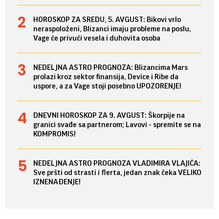
HOROSKOP ZA SREDU, 5. AVGUST: Bikovi vrlo
neraspoloženi, Blizanci imaju probleme na poslu,
Vage će privući vesela i duhovita osoba
NEDELJNA ASTRO PROGNOZA: Blizancima Mars
prolazi kroz sektor finansija, Device i Ribe da
uspore, a za Vage stoji posebno UPOZORENJE!
DNEVNI HOROSKOP ZA 9. AVGUST: Škorpije na
granici svađe sa partnerom; Lavovi - spremite se na
KOMPROMIS!
NEDELJNA ASTRO PROGNOZA VLADIMIRA VLAJIĆA:
Sve pršti od strasti i flerta, jedan znak čeka VELIKO
IZNENAĐENJE!