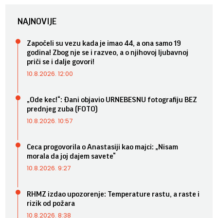
NAJNOVIJE
Započeli su vezu kada je imao 44, a ona samo 19
godina! Zbog nje se i razveo, a o njihovoj ljubavnoj
priči se i dalje govori!
10.8.2026. 12:00
„Ode kec!“: Đani objavio URNEBESNU fotografiju BEZ
prednjeg zuba (FOTO)
10.8.2026. 10:57
Ceca progovorila o Anastasiji kao majci: „Nisam
morala da joj dajem savete“
10.8.2026. 9:27
RHMZ izdao upozorenje: Temperature rastu, a raste i
rizik od požara
10.8.2026. 8:38