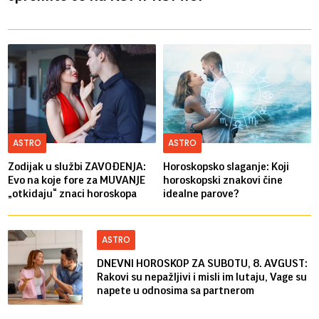
ASTRO
ASTRO
Zodijak u službi ZAVOĐENJA:
Horoskopsko slaganje: Koji
Evo na koje fore za MUVANJE
horoskopski znakovi čine
„otkidaju“ znaci horoskopa
idealne parove?
ASTRO
DNEVNI HOROSKOP ZA SUBOTU, 8. AVGUST:
Rakovi su nepažljivi i misli im lutaju, Vage su
napete u odnosima sa partnerom