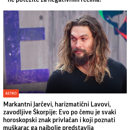
ASTRO
Markantni Jarčevi, harizmatični Lavovi,
zavodljive Škorpije: Evo po čemu je svaki
horoskopski znak privlačan i koji poznati
muškarac ga najbolje predstavlja