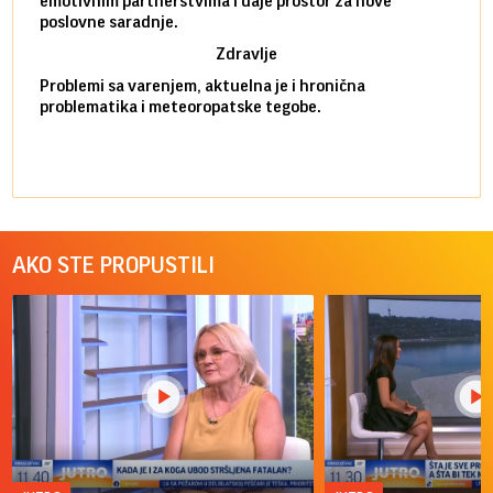
emotivnim partnerstvima i daje prostor za nove
situa
poslovne saradnje.
stabi
Zdravlje
Problemi sa varenjem, aktuelna je i hronična
problematika i meteoropatske tegobe.
AKO STE PROPUSTILI