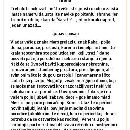
Hrana
Trebalo bi pokazati nešto više istrajnosti ukoliko zaista
Sedmi
imate nameru da ustalite navike po pitanju ishrane. Jer,
čak p
trenutno deluje kao da “šarate” – jedan korak napred,
pokuš
jedan unazad….
unes
Ljubav i posao
Vladar vašeg znaka Mars prelazi u znak Raka - polje
Mars 
doma, porodice, prošlosti, korena i temelja, intime. Do
rodbi
kraja septembra ste pod uticajem, koji „traži“ da se
kraja
posveti pažnja porodičnom sektoru i stanju u njemu.
dinam
Neki će se Ovnovi baviti kupoprodajom nekretnine,
istov
renoviranjem stambenog prostora, preseljenjem, ali i
brze 
svim onim što je dugo u zastoju ili zanemareno i što
za sa
sada traži pažnju. Moguć je višak energije u domu, koji
treba
se može manifestovati kroz razdražljivost i neki vid
poslu
sukoba unutar porodice. U ovoj sedmici fokus je i na
defin
vašem polju ljubavi, zabave, dece – gde imamo mlad
partn
Mesec i potpuno pomračenje Sunca. Ulazite u period
reago
novih zaljubljivanja, bavljenja mlađim članovima
mlad 
porodice (ukoliko imate decu), kao i u period koji donosi
uvode
potrebu da se ostvarite kao roditelj. Venera u polju
stamb
saradnji i partnerstava ublažava retoriku u poslovnim i
porod