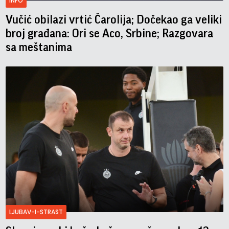
INFO
Vučić obilazi vrtić Čarolija; Dočekao ga veliki
broj građana: Ori se Aco, Srbine; Razgovara
sa meštanima
LJUBAV-I-STRAST