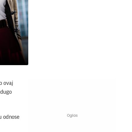
o ovaj
 dugo
nu odnose