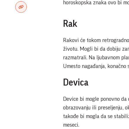
horoskopska znaka ovo bi mog
Rak
Rakovi će tokom retrogradnog
životu. Mogli bi da dobiju za
razmatrali. Na ljubavnom pla
Umesto nagađanja, konačno s
Devica
Device bi mogle ponovno da do
obrazovanju ili preseljenju, o
takođe bi mogla da se stabil
meseci.