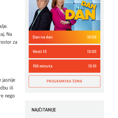
lje.
aj. Na
10:00
Dan na dan
rostor za
13:00
Vesti 13
13:10
150 minuta
 jasnije
PROGRAMSKA ŠEMA
dbu ili
pre nego
NAJČITANIJE