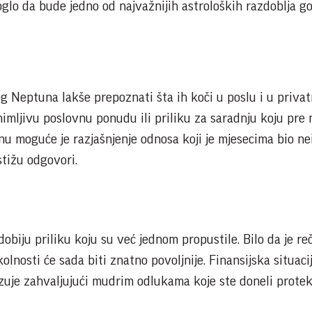
lo da bude jedno od najvažnijih astroloških razdoblja go
 Neptuna lakše prepoznati šta ih koči u poslu i u priva
nimljivu poslovnu ponudu ili priliku za saradnju koju pre 
nu moguće je razjašnjenje odnosa koji je mjesecima bio ne
tižu odgovori.
biju priliku koju su već jednom propustile. Bilo da je reč
kolnosti će sada biti znatno povoljnije. Finansijska situaci
izuje zahvaljujući mudrim odlukama koje ste doneli protek