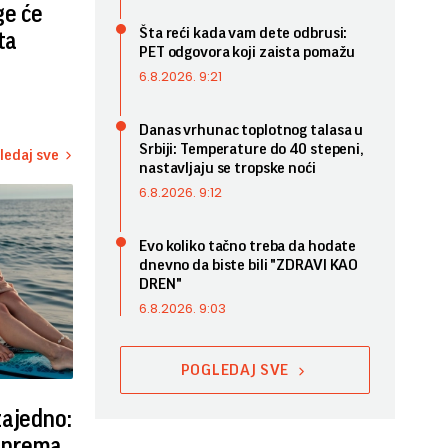
ge će
Šta reći kada vam dete odbrusi:
ta
PET odgovora koji zaista pomažu
6.8.2026. 9:21
Danas vrhunac toplotnog talasa u
Srbiji: Temperature do 40 stepeni,
ledaj sve
nastavljaju se tropske noći
6.8.2026. 9:12
Evo koliko tačno treba da hodate
dnevno da biste bili "ZDRAVI KAO
DREN"
6.8.2026. 9:03
POGLEDAJ SVE
zajedno:
i prema