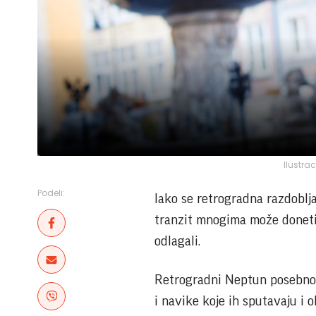
Ilustra
Podeli:
Iako se retrogradna razdoblj
tranzit mnogima može doneti 
odlagali.
Retrogradni Neptun posebno ć
i navike koje ih sputavaju i 