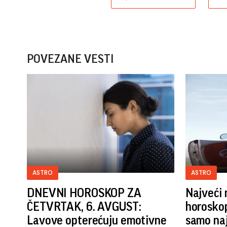
POVEZANE VESTI
ASTRO
ASTRO
DNEVNI HOROSKOP ZA
Najveći 
ČETVRTAK, 6. AVGUST:
horoskop
Lavove opterećuju emotivne
samo naj