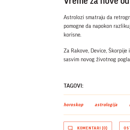
Vreme za nove od
Astrolozi smatraju da retrogr
pomogne da napokon razlikuje
korisne.
Za Rakove, Device, Škorpije 
sasvim novog životnog poglav
TAGOVI:
horoskop
astrologija
KOMENTARI (0)
OS