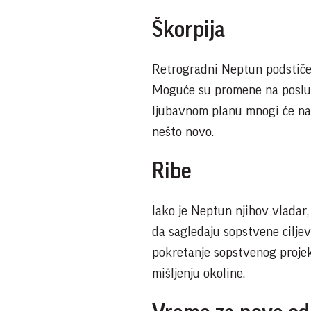
Škorpija
Retrogradni Neptun podstiče 
Moguće su promene na poslu, 
ljubavnom planu mnogi će nap
nešto novo.
Ribe
Iako je Neptun njihov vladar
da sagledaju sopstvene ciljev
pokretanje sopstvenog projekt
mišljenju okoline.