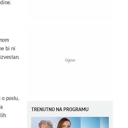
dine.
tnom
ne bi ni
izvestan.
 o poslu,
ja
TRENUTNO NA PROGRAMU
lih