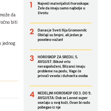
Najveći materijalisti horoskopa:
Žele da imaju samo najbolje u
životu
, može da
očno biti
Danas je Sveti Ilija Gromovnik:
Običaji su brojni, ali jedan je
posebno važan!
k jednog
HOROSKOP ZA SREDU, 5.
AVGUST: Bikovi vrlo
neraspoloženi, Blizanci imaju
probleme na poslu, Vage će
privući vesela i duhovita osoba
NEDELJNI HOROSKOP OD 3. DO 9.
AVGUSTA: Dok se Lavovi super
osećaju u svoj koži, Ovan bi rado
pobegao iz nje