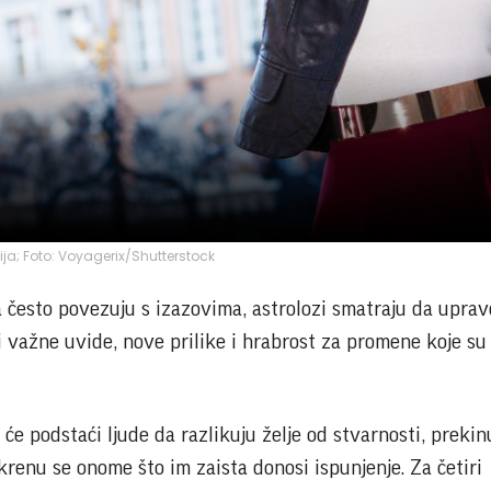
cija; Foto: Voyagerix/Shutterstock
a često povezuju s izazovima, astrolozi smatraju da uprav
važne uvide, nove prilike i hrabrost za promene koje su
e podstaći ljude da razlikuju želje od stvarnosti, preki
okrenu se onome što im zaista donosi ispunjenje. Za četiri