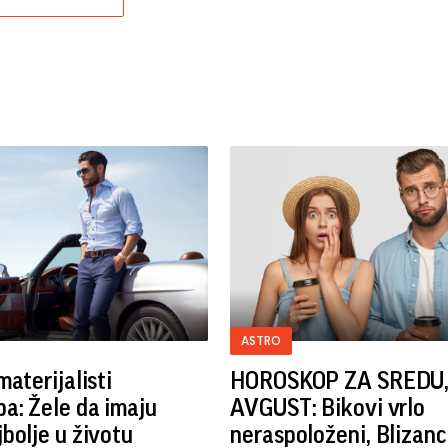
ASTRO
materijalisti
HOROSKOP ZA SREDU, 
a: Žele da imaju
AVGUST: Bikovi vrlo
bolje u životu
neraspoloženi, Blizanc