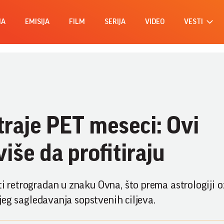
MA
EMISIJA
FILM
SERIJA
VIDEO
VESTI
traje PET meseci: Ovi
iše da profitiraju
iti retrogradan u znaku Ovna, što prema astrologiji
nijeg sagledavanja sopstvenih ciljeva.