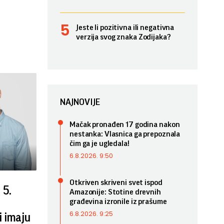
Jeste li pozitivna ili negativna
verzija svog znaka Zodijaka?
NAJNOVIJE
Mačak pronađen 17 godina nakon
nestanka: Vlasnica ga prepoznala
čim ga je ugledala!
6.8.2026. 9:50
Otkriven skriveni svet ispod
5.
Amazonije: Stotine drevnih
građevina izronile iz prašume
6.8.2026. 9:25
i imaju