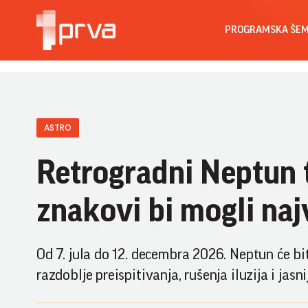
PROGRAMSKA ŠE
ASTRO
Retrogradni Neptun 
znakovi bi mogli najv
Od 7. jula do 12. decembra 2026. Neptun će b
razdoblje preispitivanja, rušenja iluzija i jas