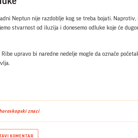
luke
adni Neptun nije razdoblje kog se treba bojati. Naprotiv
mo stvarnost od iluzija i donesemo odluke koje će dugor
i Ribe upravo bi naredne nedelje mogle da označe početa
lja.
horoskopski znaci
TAVI KOMENTAR