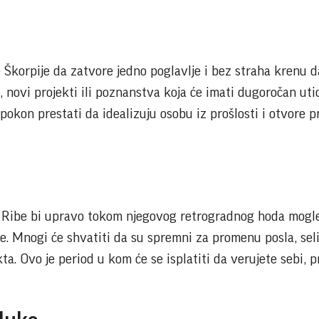
Škorpije da zatvore jedno poglavlje i bez straha krenu da
novi projekti ili poznanstva koja će imati dugoročan utic
okon prestati da idealizuju osobu iz prošlosti i otvore p
, Ribe bi upravo tokom njegovog retrogradnog hoda mogle
e. Mnogi će shvatiti da su spremni za promenu posla, seli
a. Ovo je period u kom će se isplatiti da verujete sebi, 