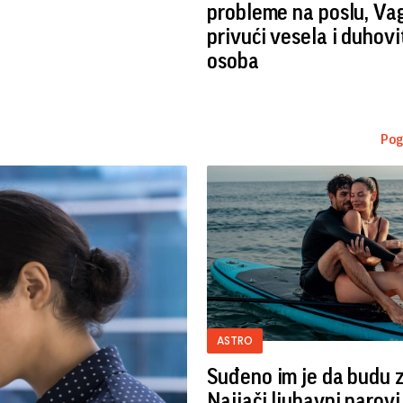
probleme na poslu, Va
privući vesela i duhovi
osoba
Pog
ASTRO
Suđeno im je da budu 
Najjači ljubavni parov