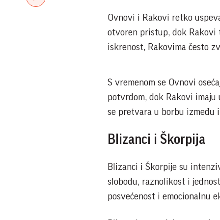
Ovnovi i Rakovi retko uspeva
otvoren pristup, dok Rakovi 
iskrenost, Rakovima često zv
S vremenom se Ovnovi oseća
potvrdom, dok Rakovi imaju u
se pretvara u borbu između im
Blizanci i Škorpija
Blizanci i Škorpije su intenzi
slobodu, raznolikost i jedno
posvećenost i emocionalnu ek