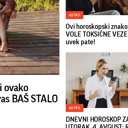
ASTRO
Ovi horoskopski znako
VOLE TOKSIČNE VEZE 
uvek pate!
i ovako
 vas BAŠ STALO
ASTRO
DNEVNI HOROSKOP Z
UTORAK, 4. AVGUST: 