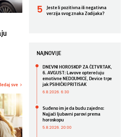
Jeste li pozitivna ili negativna
verzija svog znaka Zodijaka?
aju
NAJNOVIJE
DNEVNI HOROSKOP ZA ČETVRTAK,
6. AVGUST: Lavove opterećuju
emotivne NEDOUMICE, Device trpe
jak PSIHIČKI PRITISAK
ledaj sve
6.8.2026. 6:30
Suđeno im je da budu zajedno:
Najjači ljubavni parovi prema
horoskopu
5.8.2026. 20:00