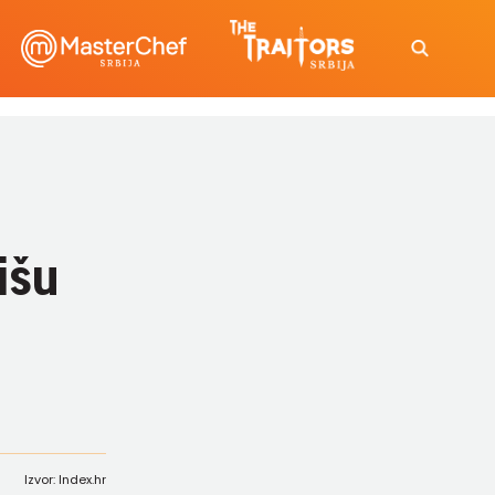
išu
Izvor: Index.hr