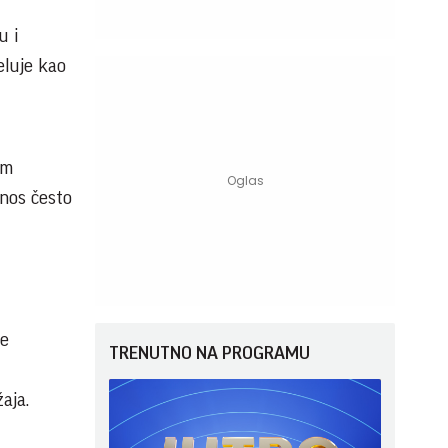
u i
eluje kao
om
nos često
le
TRENUTNO NA PROGRAMU
aja.