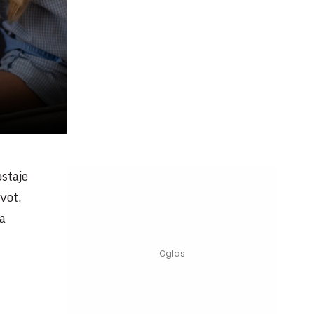
staje
vot,
a