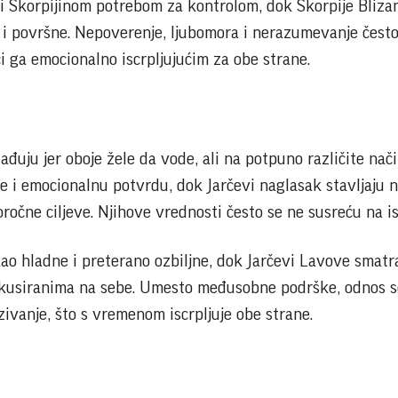
ni Škorpijinom potrebom za kontrolom, dok Škorpije Bliza
i površne. Nepoverenje, ljubomora i nerazumevanje čest
i ga emocionalno iscrpljujućim za obe strane.
ađuju jer oboje žele da vode, ali na potpuno različite nači
e i emocionalnu potvrdu, dok Jarčevi naglasak stavljaju 
ročne ciljeve. Njihove vrednosti često se ne susreću na ist
kao hladne i preterano ozbiljne, dok Jarčevi Lavove smatr
okusiranima na sebe. Umesto međusobne podrške, odnos s
ivanje, što s vremenom iscrpljuje obe strane.