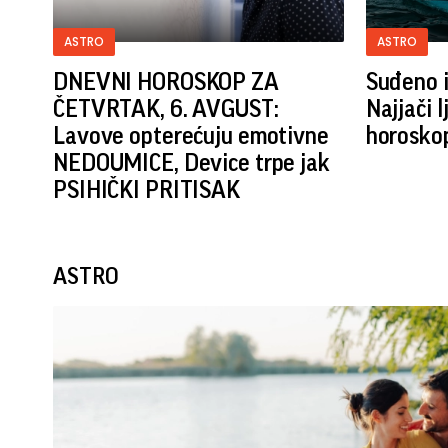
ASTRO
ASTRO
DNEVNI HOROSKOP ZA
Suđeno i
ČETVRTAK, 6. AVGUST:
Najjači 
Lavove opterećuju emotivne
horosko
NEDOUMICE, Device trpe jak
PSIHIČKI PRITISAK
ASTRO