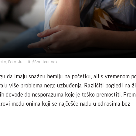
cija; Foto: Just Life/Shutterstock
u da imaju snažnu hemiju na početku, ali s vremenom po
raju više problema nego uzbuđenja. Različiti pogledi na ži
 ih dovode do nesporazuma koje je teško premostiti. Prem
arovi među onima koji se najčešće nađu u odnosima bez