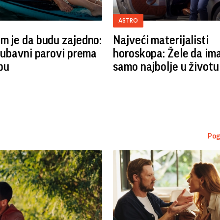
ASTRO
m je da budu zajedno:
Najveći materijalisti
ljubavni parovi prema
horoskopa: Žele da im
pu
samo najbolje u životu
Pog