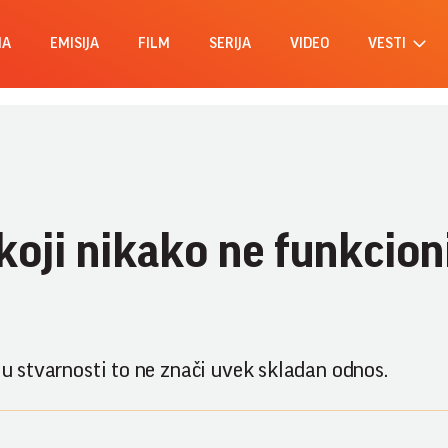
MA
EMISIJA
FILM
SERIJA
VIDEO
VESTI
koji nikako ne funkcion
, u stvarnosti to ne znači uvek skladan odnos.