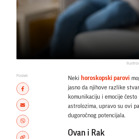
Ilustra
Podeli:
Neki
horoskopski parovi
mog
jasno da njihove razlike stva
komunikaciju i emocije često
astrolozima, upravo su ovi p
dugoročnog potencijala.
Ovan i Rak