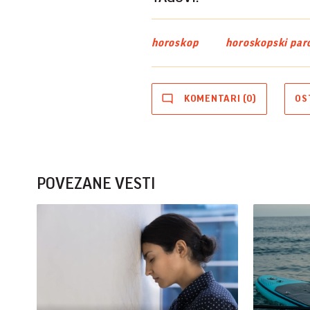
horoskop
horoskopski par
KOMENTARI (0)
OS
POVEZANE VESTI