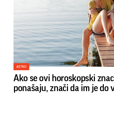
ASTRO
Ako se ovi horoskopski znac
ponašaju, znači da im je do