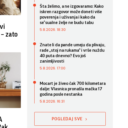
Šta želimo, a ne izgovaramo: Kako
iskren razgovor može doneti više
poverenja i uživanja i kako da
se*sualne želje ne budu tabu
vi
5.8.2026. 18:30
– zato
Znate li da pande umeju da plivaju,
rade „stoj na rukama” i vrše nuždu
40 puta dnevno? Evo još
zanimljivosti
5.8.2026. 17:00
Mocart je živeo čak 700 kilometara
dalje: Vlasnica pronašla mačka 17
godina posle nestanka
5.8.2026. 16:31
A
POGLEDAJ SVE
Rak