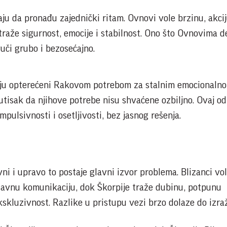
ju da pronađu zajednički ritam. Ovnovi vole brzinu, akcij
traže sigurnost, emocije i stabilnost. Ono što Ovnovima d
uči grubo i bezosećajno.
ju opterećeni Rakovom potrebom za stalnim emocionaln
tisak da njihove potrebe nisu shvaćene ozbiljno. Ovaj od
pulsivnosti i osetljivosti, bez jasnog rešenja.
vni i upravo to postaje glavni izvor problema. Blizanci vo
stavnu komunikaciju, dok Škorpije traže dubinu, potpunu
skluzivnost. Razlike u pristupu vezi brzo dolaze do izraž