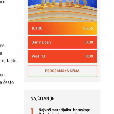
nce
o
05:55
JUTRO
10:00
Dan na dan
ne.
na
13:00
Vesti 13
oj tački.
PROGRAMSKA ŠEMA
aju
e često
NAJČITANIJE
Najveći materijalisti horoskopa: