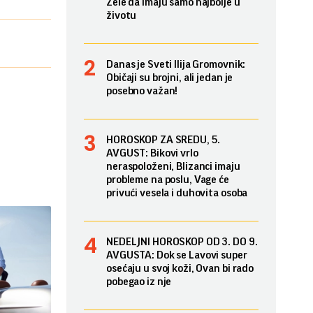
Žele da imaju samo najbolje u
životu
Danas je Sveti Ilija Gromovnik:
Običaji su brojni, ali jedan je
posebno važan!
HOROSKOP ZA SREDU, 5.
AVGUST: Bikovi vrlo
neraspoloženi, Blizanci imaju
probleme na poslu, Vage će
privući vesela i duhovita osoba
NEDELJNI HOROSKOP OD 3. DO 9.
AVGUSTA: Dok se Lavovi super
osećaju u svoj koži, Ovan bi rado
pobegao iz nje