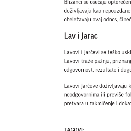
Blizanci se osećaju optereće
doživljavaju kao nepouzdane 
obeležavaju ovaj odnos, čineć
Lav i Jarac
Lavovi i Jarčevi se teško uskl
Lavovi traže pažnju, priznanj
odgovornost, rezultate i dugo
Lavovi Jarčeve doživljavaju 
neodgovornima ili previše f
pretvara u takmičenje i dokaz
TAGOVI: