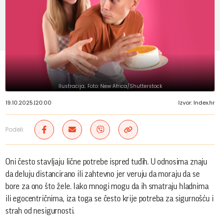
Ilustracija; Foto: New Africa/Shutterstock
19.10.2025.
|
20:00
Izvor: Index.hr
Podeli:
Oni često stavljaju lične potrebe ispred tuđih. U odnosima znaju
da deluju distancirano ili zahtevno jer veruju da moraju da se
bore za ono što žele. Iako mnogi mogu da ih smatraju hladnima
ili egocentričnima, iza toga se često krije potreba za sigurnošću i
strah od nesigurnosti.