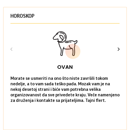
HOROSKOP
OVAN
Morate se usmeriti na ono što niste završili tokom
Sve n
nedelje, a to vam sada teško pada. Mozak vam je na
potpu
nekoj desetoj strani i biće vam potrebna velika
stvar
organizovanost da sve privedete kraju. Veče namenjeno
tempo
za druženja i kontakte sa prijateljima. Tajni flert.
najbl