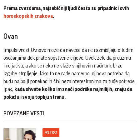
Prema zvezdama, najsebičniji ljudi često su pripadnici ovih
horoskopskih znakova
.
Ovan
Impulsivnost Ovnove može da navede da ne razmišljaju o tuđim
osećanjima dok prate sopstvene ciljeve. Uvek žele da preuzmu
inicijativu, a ako se neko ne slaže s njihovim načinom, brzo
izgube strpljenje. Iako to ne rade namerno, njihova potreba da
budu najbolji ponekad ih čini nezainteresiranima za tuđe potrebe.
Ipak,
kada shvate koliko im znači podrška najmilijih, znaju da
pokažu i svoju topliju stranu.
POVEZANE VESTI
ASTRO