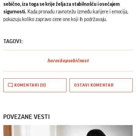
sebično, iza toga se krije želja za stabilnošću i osećajem
sigurnosti.
Kada pronađu ravnotežu između karijere i emocija,
pokazuju koliko zapravo cene one koji ih podržavaju.
TAGOVI:
horoskop
sebičnost
KOMENTARI (0)
OSTAVI KOMENTAR
POVEZANE VESTI