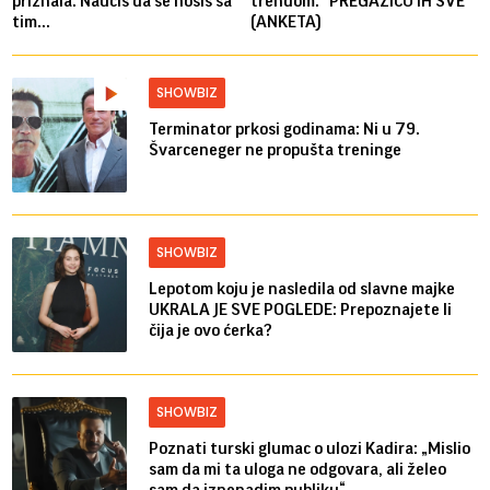
priznala: Naučiš da se nosiš sa
trendom: "PREGAZIĆU IH SVE"
tim...
(ANKETA)
SHOWBIZ
Terminator prkosi godinama: Ni u 79.
Švarceneger ne propušta treninge
SHOWBIZ
Lepotom koju je nasledila od slavne majke
UKRALA JE SVE POGLEDE: Prepoznajete li
čija je ovo ćerka?
SHOWBIZ
Poznati turski glumac o ulozi Kadira: „Mislio
sam da mi ta uloga ne odgovara, ali želeo
sam da iznenadim publiku“