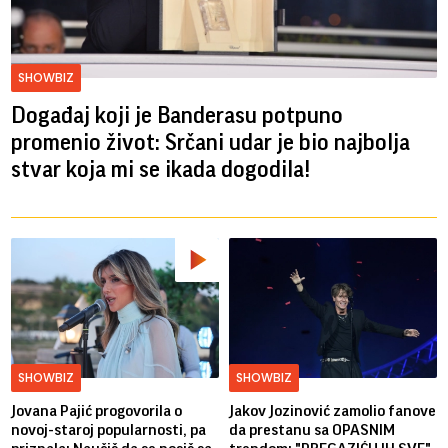
SHOWBIZ
Događaj koji je Banderasu potpuno
promenio život: Srčani udar je bio najbolja
stvar koja mi se ikada dogodila!
SHOWBIZ
SHOWBIZ
Jovana Pajić progovorila o
Jakov Jozinović zamolio fanove
novoj-staroj popularnosti, pa
da prestanu sa OPASNIM