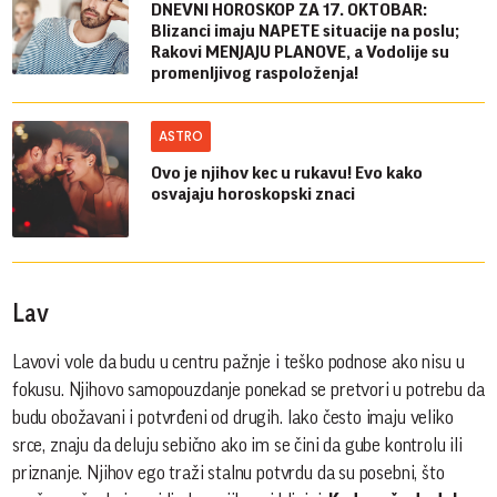
DNEVNI HOROSKOP ZA 17. OKTOBAR:
Blizanci imaju NAPETE situacije na poslu;
Rakovi MENJAJU PLANOVE, a Vodolije su
promenljivog raspoloženja!
ASTRO
Ovo je njihov kec u rukavu! Evo kako
osvajaju horoskopski znaci
Lav
Lavovi vole da budu u centru pažnje i teško podnose ako nisu u
fokusu. Njihovo samopouzdanje ponekad se pretvori u potrebu da
budu obožavani i potvrđeni od drugih. Iako često imaju veliko
srce, znaju da deluju sebično ako im se čini da gube kontrolu ili
priznanje. Njihov ego traži stalnu potvrdu da su posebni, što