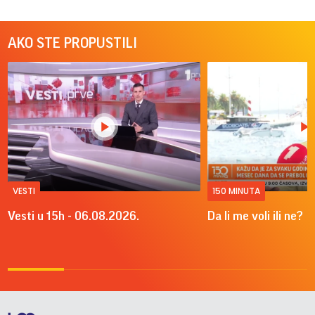
AKO STE PROPUSTILI
VESTI
150 MINUTA
Vesti u 15h - 06.08.2026.
Da li me voli ili ne?