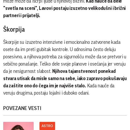
može može da iscrpi ljude u njihovoj blizini.
Kad nauče da dele
"svetla na sceni", Lavovi postaju izuzetno velikodušni i brižni
partneri i prijatelji.
Škorpija
Škorpije su izuzetno intenzivne i emocionalno zatvorene kada
osete da im preti gubitak kontrole. U odnosima često deluju
posesivno, a njihova potreba za sigurnošću može da se pretvori u
sebično ponašanje. Teško dele svoje planove i osećanja jer veruju
da je nesigurnost slabost.
Njihova tajanstvenost ponekad
stvara utisak da misle samo na sebe, iako zapravo pokušavaju
da zaštite ono do čega im je najviše stalo.
Kada nauče da
veruju drugima, postaju lojalni i duboko odani.
POVEZANE VESTI
ASTRO