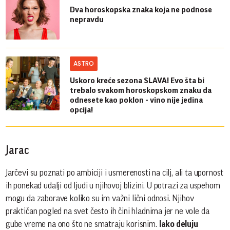
Dva horoskopska znaka koja ne podnose
nepravdu
ASTRO
Uskoro kreće sezona SLAVA! Evo šta bi
trebalo svakom horoskopskom znaku da
odnesete kao poklon - vino nije jedina
opcija!
Jarac
Jarčevi su poznati po ambiciji i usmerenosti na cilj, ali ta upornost
ih ponekad udalji od ljudi u njihovoj blizini. U potrazi za uspehom
mogu da zaborave koliko su im važni lični odnosi. Njihov
praktičan pogled na svet često ih čini hladnima jer ne vole da
gube vreme na ono što ne smatraju korisnim.
Iako deluju