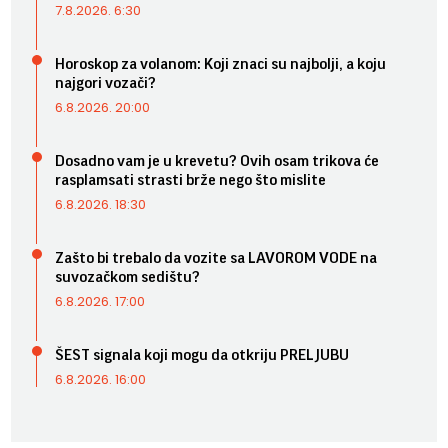
7.8.2026. 6:30
Horoskop za volanom: Koji znaci su najbolji, a koju
najgori vozači?
6.8.2026. 20:00
Dosadno vam je u krevetu? Ovih osam trikova će
rasplamsati strasti brže nego što mislite
6.8.2026. 18:30
Zašto bi trebalo da vozite sa LAVOROM VODE na
suvozačkom sedištu?
6.8.2026. 17:00
ŠEST signala koji mogu da otkriju PRELJUBU
6.8.2026. 16:00