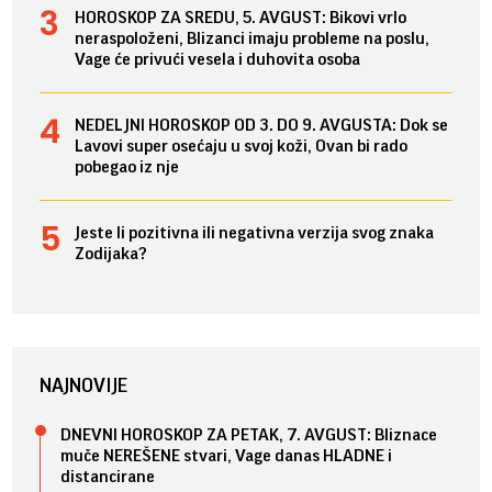
HOROSKOP ZA SREDU, 5. AVGUST: Bikovi vrlo
neraspoloženi, Blizanci imaju probleme na poslu,
Vage će privući vesela i duhovita osoba
NEDELJNI HOROSKOP OD 3. DO 9. AVGUSTA: Dok se
Lavovi super osećaju u svoj koži, Ovan bi rado
pobegao iz nje
Jeste li pozitivna ili negativna verzija svog znaka
Zodijaka?
NAJNOVIJE
DNEVNI HOROSKOP ZA PETAK, 7. AVGUST: Bliznace
muče NEREŠENE stvari, Vage danas HLADNE i
distancirane