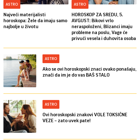
ASTRO
ASTRO
Najveći materijalisti
HOROSKOP ZA SREDU, 5.
horoskopa: Žele da imaju samo
AVGUST: Bikovi vrlo
najbolje u životu
neraspoloženi, Blizanci imaju
probleme na poslu, Vage će
privući vesela i duhovita osoba
ASTRO
Ako se ovi horoskopski znaci ovako ponašaju,
znači da im je do vas BAŠ STALO
ASTRO
Ovi horoskopski znakovi VOLE TOKSIČNE
VEZE – zato uvek pate!