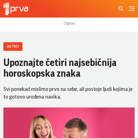
ASTRO
Upoznajte četiri najsebičnija
horoskopska znaka
Svi ponekad mislimo prvo na sebe, ali postoje ljudi kojima je
to gotovo urođena navika.