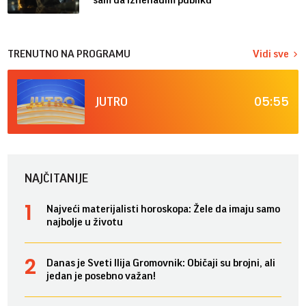
TRENUTNO NA PROGRAMU
Vidi sve
05:55
JUTRO
NAJČITANIJE
Najveći materijalisti horoskopa: Žele da imaju samo
najbolje u životu
Danas je Sveti Ilija Gromovnik: Običaji su brojni, ali
jedan je posebno važan!