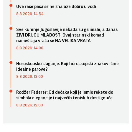
Ove rase pasa se ne snalaze dobro u vodi
8.8.2026. 14:54
Sve kuhinje Jugoslavije nekada su ga imale, a danas
ŽIVI DRUGU MLADOST: Ovaj starinski komad
nameštaja vraća se NA VELIKA VRATA
8.8.2026. 14:00
Horoskopsko slaganje: Koji horoskopski znakovi čine
idealne parove?
8.8.2026. 13:00
Rodžer Federer: Od dečaka koji je lomio rekete do
simbola elegancije i najvećih teniskih dostignuća
8.8.2026. 12:00