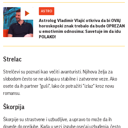
ASTRO
Astrolog Vladimir Vlajić otkriva da bi OVAJ
horoskopski znak trebalo da bude OPREZAN
u emotivnim odnosima: Savetuje im da idu
POLAKO!
Strelac
Strelčevi su poznati kao večiti avanturisti. Njihova želja za
slobodom često se ne uklapa u stabilne i zatvorene veze. Ako
osete da ih partner "guši", lako će potražiti "izlaz" kroz novu
romansu.
Škorpija
Škorpije su strastvene i uzbudljive, a upravo to može da ih
dovede do preljube. Kada u vezi izgube osećaj uzbuđenja, često