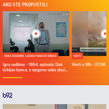
AKO STE PROPUSTILI
IGRA SUDBINE: LJUBAV NAKON GREHA
VESTI
Igra sudbine - 1864. epizoda: Dok
Vesti u 18h - 07.08.
Grkljan bunca, u njegovu sobu ulazi...