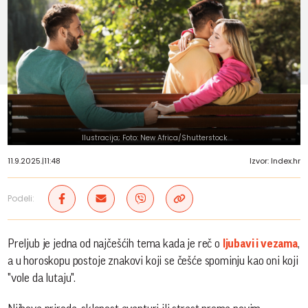
Ilustracija; Foto: New Africa/Shutterstock
11.9.2025.
|
11:48
Izvor: Index.hr
Podeli:
Preljub je jedna od najčešćih tema kada je reč o
ljubavi i vezama
,
a u horoskopu postoje znakovi koji se češće spominju kao oni koji
"vole da lutaju".