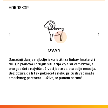
HOROSKOP
OVAN
Današnji dan je najbolje iskoristiti za ljubav. Imate vi i
Ako v
drugih planova i drugih situacija koje su vam bitne, ali
do ma
ono gde ćete najviše uživati jeste zaista polje emocija.
van g
Bez obzira da li tek pokrećete neku priču ili već imate
društ
emotivnog partnera – uživajte punom parom!
kolik