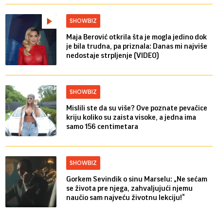
SHOWBIZ
Maja Berović otkrila šta je mogla jedino dok
je bila trudna, pa priznala: Danas mi najviše
nedostaje strpljenje (VIDEO)
SHOWBIZ
Mislili ste da su više? Ove poznate pevačice
kriju koliko su zaista visoke, a jedna ima
samo 156 centimetara
SHOWBIZ
Gorkem Sevindik o sinu Marselu: „Ne sećam
se života pre njega, zahvaljujući njemu
naučio sam najveću životnu lekciju!“