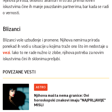
Njihova priroda, sklonost avanturi ili strast prema novim
iskustvima čine ih manje pouzdanim partnerima, bar kada se radi
o vernosti.
Blizanci
Blizanci vole uzbuđenje i promene. Njihova nemirna priroda
ponekad ih vodi u situacije u kojima traže ono što im nedostaje u
vezi
. Iako to ne rade nužno iz zlobe, njihova potreba za novim
iskustvima čini ih sklonima preljubi.
POVEZANE VESTI
ASTRO
Njihova mašta nema granice: Ovi
horoskopski znakovi imaju "NAJPRLJAVIJE"
MISLI