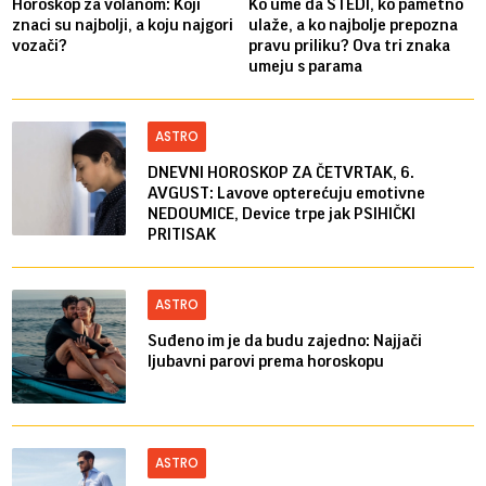
Horoskop za volanom: Koji
Ko ume da ŠTEDI, ko pametno
znaci su najbolji, a koju najgori
ulaže, a ko najbolje prepozna
vozači?
pravu priliku? Ova tri znaka
umeju s parama
ASTRO
DNEVNI HOROSKOP ZA ČETVRTAK, 6.
AVGUST: Lavove opterećuju emotivne
NEDOUMICE, Device trpe jak PSIHIČKI
PRITISAK
ASTRO
Suđeno im je da budu zajedno: Najjači
ljubavni parovi prema horoskopu
ASTRO