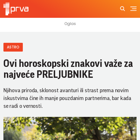
ASTRO
Ovi horoskopski znakovi važe za
najveće PRELJUBNIKE
Njihova priroda, sklonost avanturi ili strast prema novim
iskustvima čine ih manje pouzdanim partnerima, bar kada
se radi o vernosti.