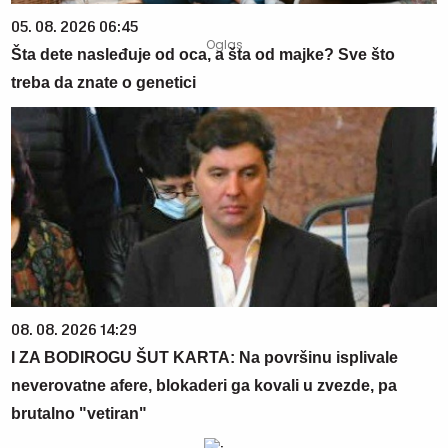
05. 08. 2026 06:45
Šta dete nasleđuje od oca, a šta od majke? Sve što
treba da znate o genetici
08. 08. 2026 14:29
I ZA BODIROGU ŠUT KARTA: Na površinu isplivale
neverovatne afere, blokaderi ga kovali u zvezde, pa
brutalno "vetiran"