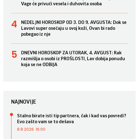
Vage će privući vesela i duhovita osoba
NEDELJNI HOROSKOP OD 3. DO 9. AVGUSTA: Dok se
Lavovi super osećaju u svoj koži, Ovan bi rado
pobegao iz nje
DNEVNI HOROSKOP ZA UTORAK, 4. AVGUST: Rak
razmišlja o osobi iz PROŠLOSTI, Lav dobija ponudu
koja se ne ODBIJA
NAJNOVIJE
Stalno birate isti tip partnera, čak i kad vas povredi?
Evo zašto vam se to dešava
8.8.2026. 16:00