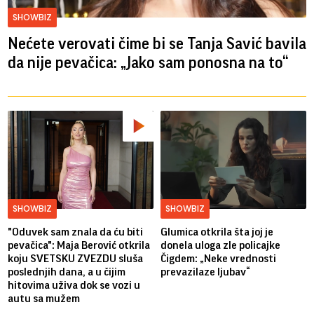
SHOWBIZ
Nećete verovati čime bi se Tanja Savić bavila
da nije pevačica: „Jako sam ponosna na to“
SHOWBIZ
SHOWBIZ
"Oduvek sam znala da ću biti
Glumica otkrila šta joj je
pevačica": Maja Berović otkrila
donela uloga zle policajke
koju SVETSKU ZVEZDU sluša
Čigdem: „Neke vrednosti
poslednjih dana, a u čijim
prevazilaze ljubav“
hitovima uživa dok se vozi u
autu sa mužem