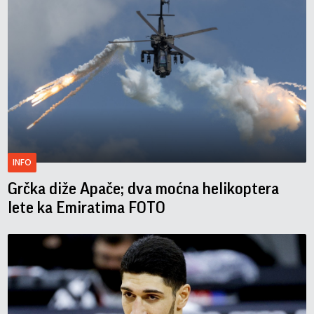
INFO
Grčka diže Apače; dva moćna helikoptera
lete ka Emiratima FOTO