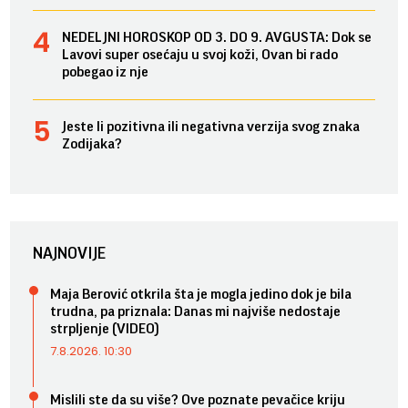
NEDELJNI HOROSKOP OD 3. DO 9. AVGUSTA: Dok se
Lavovi super osećaju u svoj koži, Ovan bi rado
pobegao iz nje
Jeste li pozitivna ili negativna verzija svog znaka
Zodijaka?
NAJNOVIJE
Maja Berović otkrila šta je mogla jedino dok je bila
trudna, pa priznala: Danas mi najviše nedostaje
strpljenje (VIDEO)
7.8.2026. 10:30
Mislili ste da su više? Ove poznate pevačice kriju