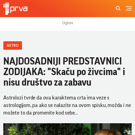
ASTRO
NAJDOSADNIJI PREDSTAVNICI
ZODIJAKA: "Skaču po živcima" i
nisu društvo za zabavu
Astrolozi tvrde da ova karakterna crta ima veze s
astrologijom, pa ako se nalazite na ovom spisku, možda i ne
možete to da promenite kod sebe...