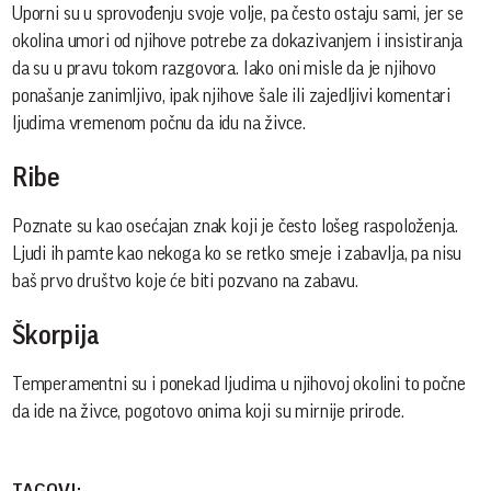
Uporni su u sprovođenju svoje volje, pa često ostaju sami, jer se
okolina umori od njihove potrebe za dokazivanjem i insistiranja
da su u pravu tokom razgovora. Iako oni misle da je njihovo
ponašanje zanimljivo, ipak njihove šale ili zajedljivi komentari
ljudima vremenom počnu da idu na živce.
Ribe
Poznate su kao osećajan znak koji je često lošeg raspoloženja.
Ljudi ih pamte kao nekoga ko se retko smeje i zabavlja, pa nisu
baš prvo društvo koje će biti pozvano na zabavu.
Škorpija
Temperamentni su i ponekad ljudima u njihovoj okolini to počne
da ide na živce, pogotovo onima koji su mirnije prirode.
TAGOVI: