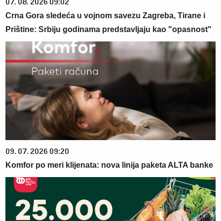
07. 08. 2026 09:02
Crna Gora sledeća u vojnom savezu Zagreba, Tirane i
Prištine: Srbiju godinama predstavljaju kao "opasnost"
09. 07. 2026 09:20
Komfor po meri klijenata: nova linija paketa ALTA banke