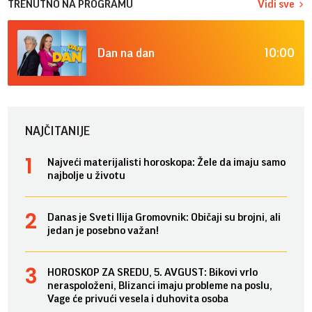
TRENUTNO NA PROGRAMU
Vidi sve
10:00
Dan na dan
NAJČITANIJE
Najveći materijalisti horoskopa: Žele da imaju samo
najbolje u životu
Danas je Sveti Ilija Gromovnik: Običaji su brojni, ali
jedan je posebno važan!
HOROSKOP ZA SREDU, 5. AVGUST: Bikovi vrlo
neraspoloženi, Blizanci imaju probleme na poslu,
Vage će privući vesela i duhovita osoba