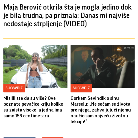
Maja Berović otkrila šta je mogla jedino dok
je bila trudna, pa priznala: Danas mi najviše
nedostaje strpljenje (VIDEO)
SHOWBIZ
SHOWBIZ
Mislili ste da su više? Ove
Gorkem Sevindik o sinu
poznate pevačice kriju koliko
Marselu: „Ne sećam se života
su zaista visoke, a jedna ima
pre njega, zahvaljujući njemu
samo 156 centimetara
naučio sam najveću životnu
lekciju!“