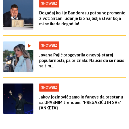
SHOWBIZ
Događaj koji je Banderasu potpuno promenio
život: Srčani udar je bio najbolja stvar koja
mi se ikada dogodila!
SHOWBIZ
Jovana Pajić progovorila o novoj-staroj
popularnosti, pa priznala: Naučiš da se nosiš
sa tim...
SHOWBIZ
Jakov Jozinović zamolio fanove da prestanu
sa OPASNIM trendom: "PREGAZIĆU IH SVE"
(ANKETA)