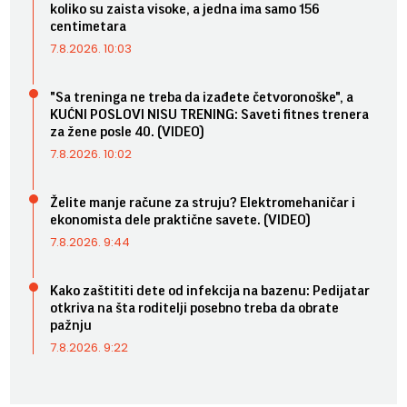
koliko su zaista visoke, a jedna ima samo 156
centimetara
7.8.2026. 10:03
"Sa treninga ne treba da izađete četvoronoške", a
KUĆNI POSLOVI NISU TRENING: Saveti fitnes trenera
za žene posle 40. (VIDEO)
7.8.2026. 10:02
Želite manje račune za struju? Elektromehaničar i
ekonomista dele praktične savete. (VIDEO)
7.8.2026. 9:44
Kako zaštititi dete od infekcija na bazenu: Pedijatar
otkriva na šta roditelji posebno treba da obrate
pažnju
7.8.2026. 9:22