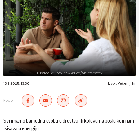
Ilustracija; Foto: New Africa/Shutterstock
13.9.2025.
|
13:30
Izvor: Večernji.hr
Podeli:
Svi imamo bar jednu osobu u društvu ili kolegu na poslu koji nam
isisavaju energiju.