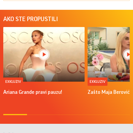
AKO STE PROPUSTILI
EXKLUZIV
EXKLUZIV
Ariana Grande pravi pauzu!
Zašto Maja Berović v