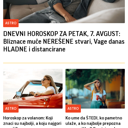
ASTRO
DNEVNI HOROSKOP ZA PETAK, 7. AVGUST:
Bliznace muče NEREŠENE stvari, Vage danas
HLADNE i distancirane
ASTRO
ASTRO
Horoskop za volanom: Koji
Ko ume da ŠTEDI, ko pametno
znaci su najbolji, a koju najgori
ulaže, a ko najbolje prepozna