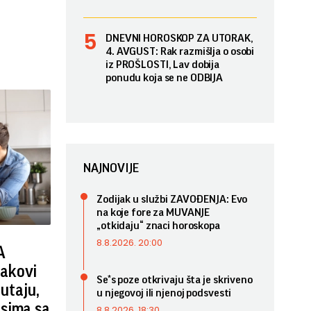
DNEVNI HOROSKOP ZA UTORAK,
4. AVGUST: Rak razmišlja o osobi
iz PROŠLOSTI, Lav dobija
ponudu koja se ne ODBIJA
NAJNOVIJE
Zodijak u službi ZAVOĐENJA: Evo
na koje fore za MUVANJE
„otkidaju“ znaci horoskopa
8.8.2026. 20:00
A
akovi
Se*s poze otkrivaju šta je skriveno
lutaju,
u njegovoj ili njenoj podsvesti
sima sa
8.8.2026. 18:30