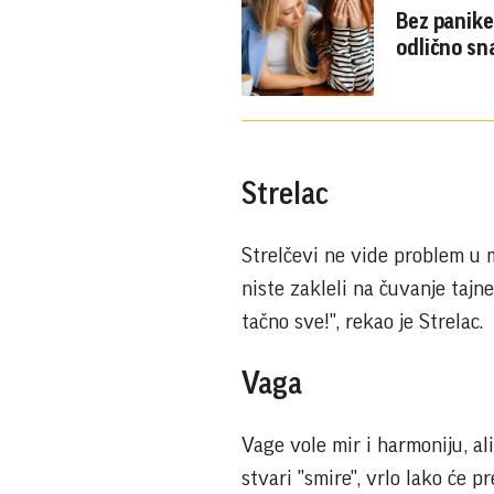
Bez panike
odlično s
Strelac
Strelčevi ne vide problem u m
niste zakleli na čuvanje tajn
tačno sve!", rekao je Strelac.
Vaga
Vage vole mir i harmoniju, al
stvari "smire", vrlo lako će 