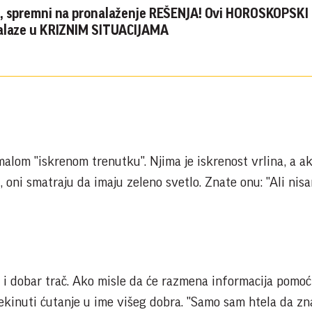
, spremni na pronalaženje REŠENJA! Ovi HOROSKOPSKI
nalaze u KRIZNIM SITUACIJAMA
alom "iskrenom trenutku". Njima je iskrenost vrlina, a ak
e, oni smatraju da imaju zeleno svetlo. Znate onu: "Ali nis
i i dobar trač. Ako misle da će razmena informacija pomoć
prekinuti ćutanje u ime višeg dobra. "Samo sam htela da zn