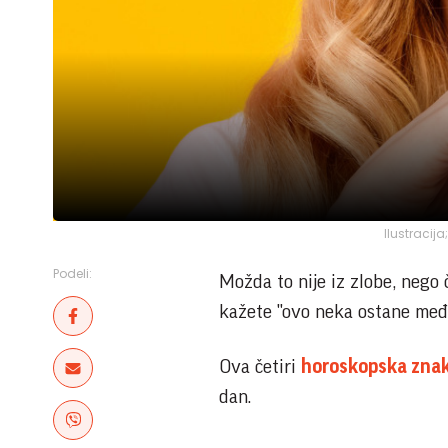
Ilustracij
Podeli:
Možda to nije iz zlobe, nego 
kažete "ovo neka ostane među
Ova četiri
horoskopska zna
dan.