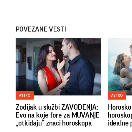
POVEZANE VESTI
ASTRO
ASTRO
Zodijak u službi ZAVOĐENJA:
Horoskop
Evo na koje fore za MUVANJE
horoskop
„otkidaju“ znaci horoskopa
idealne