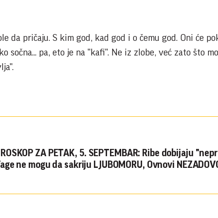
le da pričaju. S kim god, kad god i o čemu god. Oni će po
ko sočna... pa, eto je na "kafi". Ne iz zlobe, već zato što m
ja".
ROSKOP ZA PETAK, 5. SEPTEMBAR: Ribe dobijaju "nepr