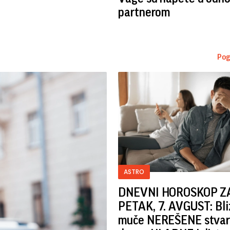
partnerom
Pog
ASTRO
DNEVNI HOROSKOP Z
PETAK, 7. AVGUST: Bl
muče NEREŠENE stvari