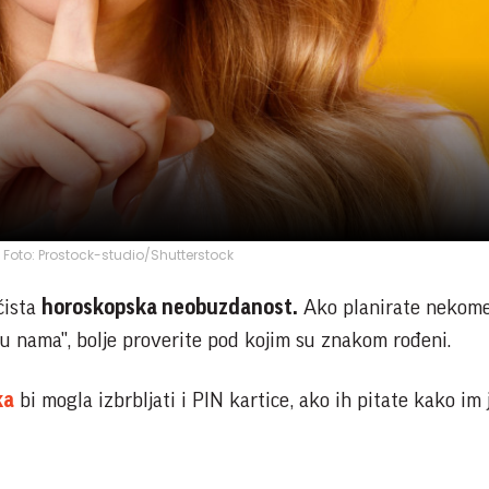
a; Foto: Prostock-studio/Shutterstock
čista
horoskopska neobuzdanost.
Ako planirate nekom
 nama", bolje proverite pod kojim su znakom rođeni.
ka
bi mogla izbrbljati i PIN kartice, ako ih pitate kako im 