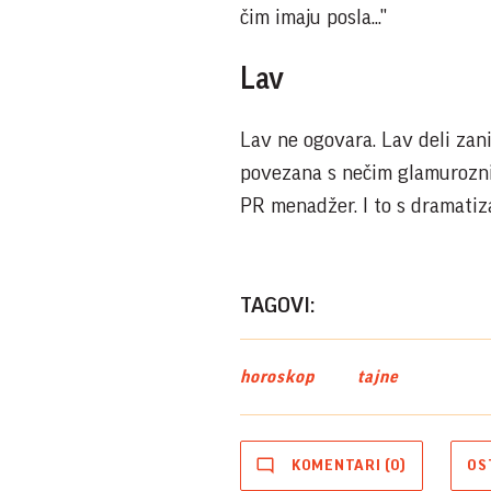
čim imaju posla..."
Lav
Lav ne ogovara. Lav deli zanim
povezana s nečim glamuroznim
PR menadžer. I to s dramatiza
TAGOVI:
horoskop
tajne
KOMENTARI (0)
OS