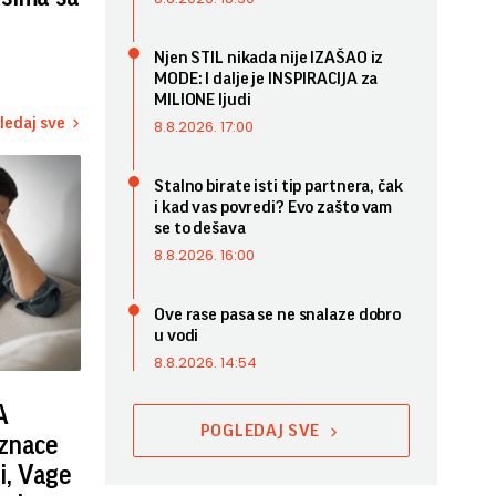
Njen STIL nikada nije IZAŠAO iz
MODE: I dalje je INSPIRACIJA za
MILIONE ljudi
ledaj sve
8.8.2026. 17:00
Stalno birate isti tip partnera, čak
i kad vas povredi? Evo zašto vam
se to dešava
8.8.2026. 16:00
Ove rase pasa se ne snalaze dobro
u vodi
8.8.2026. 14:54
A
POGLEDAJ SVE
iznace
, Vage