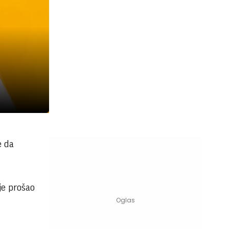
e da
je prošao