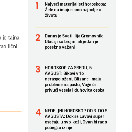
Najveći materijalisti horoskopa:
Žele da imaju samo najbolje u
životu
Danas je Sveti Ilija Gromovnik:
 je tajna
Običaji su brojni, ali jedan je
ao lični
posebno važan!
HOROSKOP ZA SREDU, 5.
AVGUST: Bikovi vrlo
neraspoloženi, Blizanci imaju
probleme na poslu, Vage će
privući vesela i duhovita osoba
NEDELJNI HOROSKOP OD 3. DO 9.
AVGUSTA: Dok se Lavovi super
osećaju u svoj koži, Ovan bi rado
pobegao iz nje