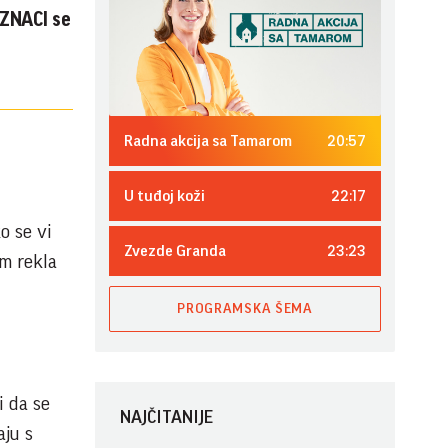
 ZNACI se
20:57
Radna akcija sa Tamarom
22:17
U tuđoj koži
o se vi
23:23
Zvezde Granda
am rekla
PROGRAMSKA ŠEMA
i da se
NAJČITANIJE
aju s