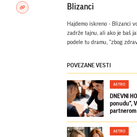
Blizanci
Hajdemo iskreno - Blizanci vo
zadrže tajnu, ali ako je baš ja
podele tu dramu, "zbog zdravl
POVEZANE VESTI
ASTRO
DNEVNI HO
ponudu", Vage ne mogu da sakriju LJUBOMORU, Ovnovi NEZADOVOLJNI
partnerom
ASTRO