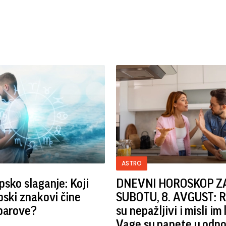
ASTRO
sko slaganje: Koji
DNEVNI HOROSKOP Z
ski znakovi čine
SUBOTU, 8. AVGUST: R
 parove?
su nepažljivi i misli im 
Vage su napete u odno