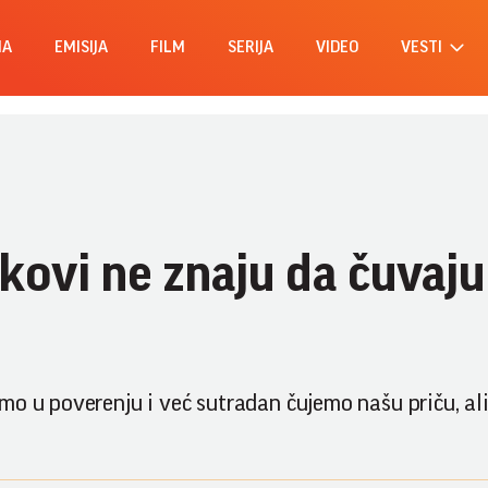
MA
EMISIJA
FILM
SERIJA
VIDEO
VESTI
kovi ne znaju da čuvaju
o u poverenju i već sutradan čujemo našu priču, ali