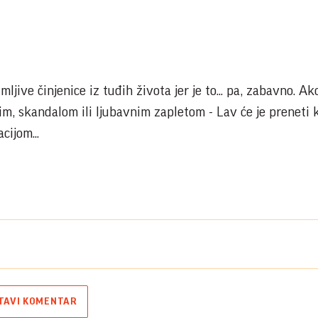
ljive činjenice iz tuđih života jer je to... pa, zabavno. Ako
, skandalom ili ljubavnim zapletom - Lav će je preneti k
cijom...
TAVI KOMENTAR