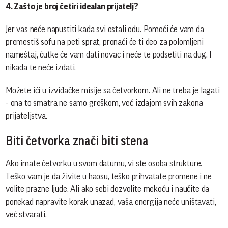
4. Zašto je broj četiri idealan prijatelj?
Jer vas neće napustiti kada svi ostali odu. Pomoći će vam da
premestiš sofu na peti sprat, pronaći će ti deo za polomljeni
nameštaj, ćutke će vam dati novac i neće te podsetiti na dug. I
nikada te neće izdati.
Možete ići u izviđačke misije sa četvorkom. Ali ne treba je lagati
- ona to smatra ne samo greškom, već izdajom svih zakona
prijateljstva.
Biti četvorka znači biti stena
Ako imate četvorku u svom datumu, vi ste osoba strukture.
Teško vam je da živite u haosu, teško prihvatate promene i ne
volite prazne ljude. Ali ako sebi dozvolite mekoću i naučite da
ponekad napravite korak unazad, vaša energija neće uništavati,
već stvarati.