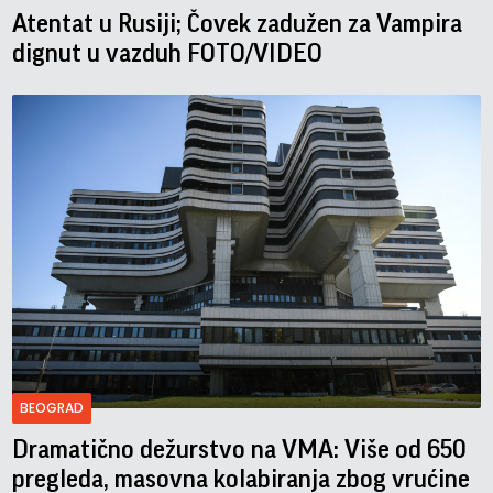
Atentat u Rusiji; Čovek zadužen za Vampira
dignut u vazduh FOTO/VIDEO
BEOGRAD
Dramatično dežurstvo na VMA: Više od 650
pregleda, masovna kolabiranja zbog vrućine