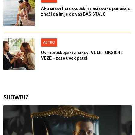
Ako se ovi horoskopski znaci ovako ponašaju,
znači da im je do vas BAŠ STALO
ASTRO
Ovi horoskopski znakovi VOLE TOKSIČNE
VEZE – zato uvek pate!
SHOWBIZ