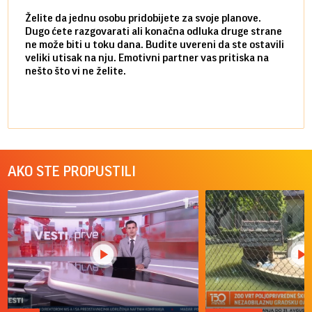
Želite da jednu osobu pridobijete za svoje planove.
Danas
Dugo ćete razgovarati ali konačna odluka druge strane
Niste
ne može biti u toku dana. Budite uvereni da ste ostavili
povol
veliki utisak na nju. Emotivni partner vas pritiska na
a pos
nešto što vi ne želite.
više 
AKO STE PROPUSTILI