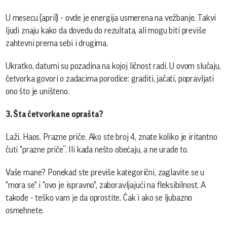
U mesecu (april) - ovde je energija usmerena na vežbanje. Takvi
ljudi znaju kako da dovedu do rezultata, ali mogu biti previše
zahtevni prema sebi i drugima.
Ukratko, datumi su pozadina na kojoj ličnost radi. U ovom slučaju,
četvorka govori o zadacima porodice: graditi, jačati, popravljati
ono što je uništeno.
3. Šta četvorka ne oprašta?
Laži. Haos. Prazne priče. Ako ste broj 4, znate koliko je iritantno
čuti "prazne priče“. Ili kada nešto obećaju, a ne urade to.
Vaše mane? Ponekad ste previše kategorični, zaglavite se u
"mora se" i "ovo je ispravno", zaboravljajući na fleksibilnost. A
takođe - teško vam je da oprostite. Čak i ako se ljubazno
osmehnete.