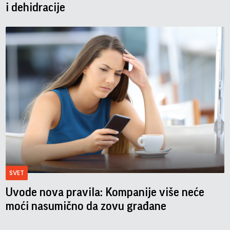
i dehidracije
SVET
Uvode nova pravila: Kompanije više neće
moći nasumično da zovu građane