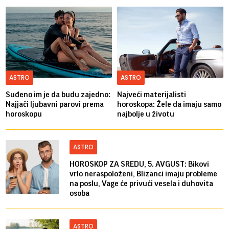
ASTRO
ASTRO
Suđeno im je da budu zajedno:
Najveći materijalisti
Najjači ljubavni parovi prema
horoskopa: Žele da imaju samo
horoskopu
najbolje u životu
ASTRO
HOROSKOP ZA SREDU, 5. AVGUST: Bikovi
vrlo neraspoloženi, Blizanci imaju probleme
na poslu, Vage će privući vesela i duhovita
osoba
ASTRO