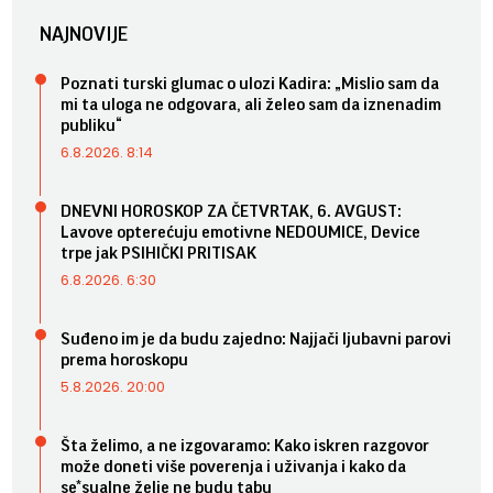
NAJNOVIJE
Poznati turski glumac o ulozi Kadira: „Mislio sam da
mi ta uloga ne odgovara, ali želeo sam da iznenadim
publiku“
6.8.2026. 8:14
DNEVNI HOROSKOP ZA ČETVRTAK, 6. AVGUST:
Lavove opterećuju emotivne NEDOUMICE, Device
trpe jak PSIHIČKI PRITISAK
6.8.2026. 6:30
Suđeno im je da budu zajedno: Najjači ljubavni parovi
prema horoskopu
5.8.2026. 20:00
Šta želimo, a ne izgovaramo: Kako iskren razgovor
može doneti više poverenja i uživanja i kako da
se*sualne želje ne budu tabu