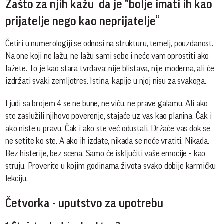
Zašto za njih kažu da je "bolje imati ih kao
prijatelje nego kao neprijatelje“
Četiri u numerologiji se odnosi na strukturu, temelj, pouzdanost.
Na one koji ne lažu, ne lažu sami sebe i neće vam oprostiti ako
lažete. To je kao stara tvrđava: nije blistava, nije moderna, ali će
izdržati svaki zemljotres. Istina, kapije u njoj nisu za svakoga.
Ljudi sa brojem 4 se ne bune, ne viču, ne prave galamu. Ali ako
ste zaslužili njihovo poverenje, stajaće uz vas kao planina. Čak i
ako niste u pravu. Čak i ako ste već odustali. Držaće vas dok se
ne setite ko ste. A ako ih izdate, nikada se neće vratiti. Nikada.
Bez histerije, bez scena. Samo će isključiti vaše emocije - kao
struju. Proverite u kojim godinama života svako dobije karmičku
lekciju.
Četvorka - uputstvo za upotrebu