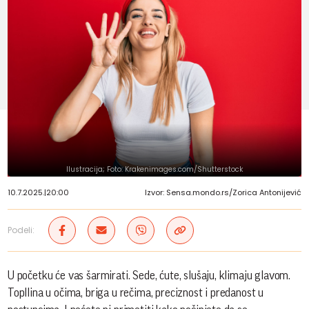
Ilustracija; Foto: Krakenimages.com/Shutterstock
10.7.2025.
|
20:00
Izvor: Sensa.mondo.rs/Zorica Antonijević
Podeli:
U početku će vas šarmirati. Sede, ćute, slušaju, klimaju glavom.
Topllina u očima, briga u rečima, preciznost i predanost u