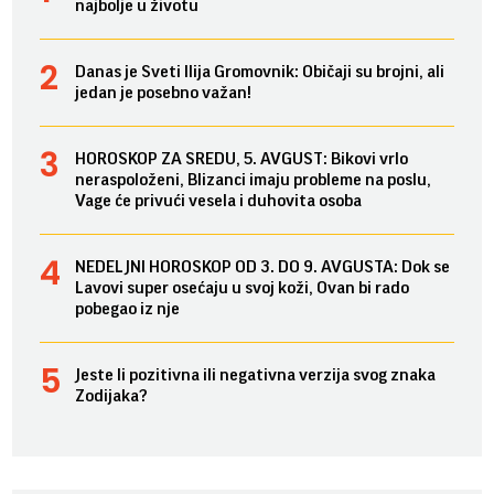
najbolje u životu
Danas je Sveti Ilija Gromovnik: Običaji su brojni, ali
jedan je posebno važan!
HOROSKOP ZA SREDU, 5. AVGUST: Bikovi vrlo
neraspoloženi, Blizanci imaju probleme na poslu,
Vage će privući vesela i duhovita osoba
NEDELJNI HOROSKOP OD 3. DO 9. AVGUSTA: Dok se
Lavovi super osećaju u svoj koži, Ovan bi rado
pobegao iz nje
Jeste li pozitivna ili negativna verzija svog znaka
Zodijaka?