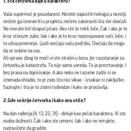
1. Šta četvorka daje u karakteru?
Vaša supermoć je pouzdanost. Nećete napustiti nekoga u nevolji,
nećete ga izneveriti u projektu, nećete zaboraviti šta ste obećali.
Ne morate biti dvaput pitani. Ako ste to rekli, biće. Čak i ako je to
kroz stisnute zube, čak i ako je to kroz neprospavane noći, biće, i
to uliva poverenje. Ljudi osećaju vašu podršku. Osećaju da mogu
da se oslone na vas.
Ali upravo zbog te moći vi ste strašni u besu. Jer razočaranje za
četvorku je katastrofa. To nije samo uvreda. To je precrtavanje. I
bez prava na dopisivanje. A ako neko ne razume zašto si se
iznenada ohladio, to je zato što nisi vikao - izvukao si zaključke.
Saznajte i šta je to zlatni rođendan i kako se proslavlja.
2. Gde se krije četvorka i kako ona utiče?
Na dan rođenja (4, 13, 22, 31) - deluje kao pečat karaktera. Vi ste
osoba dužnosti. Čak i ako ste umorni, čak i ako ne verujete,
nastavićete da gradite.