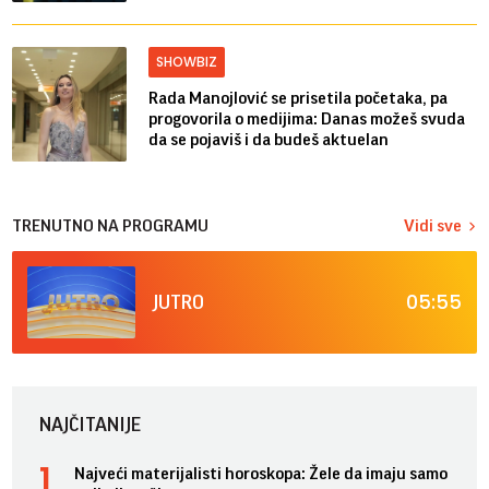
SHOWBIZ
Rada Manojlović se prisetila početaka, pa
progovorila o medijima: Danas možeš svuda
da se pojaviš i da budeš aktuelan
TRENUTNO NA PROGRAMU
Vidi sve
05:55
JUTRO
NAJČITANIJE
Najveći materijalisti horoskopa: Žele da imaju samo