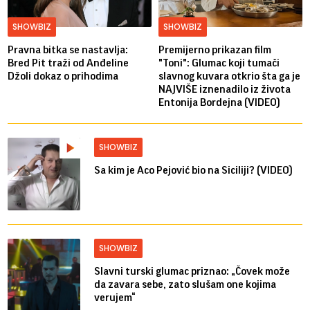
SHOWBIZ
SHOWBIZ
Pravna bitka se nastavlja:
Premijerno prikazan film
Bred ​​Pit traži od Anđeline
"Toni": Glumac koji tumači
Džoli dokaz o prihodima
slavnog kuvara otkrio šta ga je
NAJVIŠE iznenadilo iz života
Entonija Bordejna (VIDEO)
SHOWBIZ
Sa kim je Aco Pejović bio na Siciliji? (VIDEO)
SHOWBIZ
Slavni turski glumac priznao: „Čovek može
da zavara sebe, zato slušam one kojima
verujem“