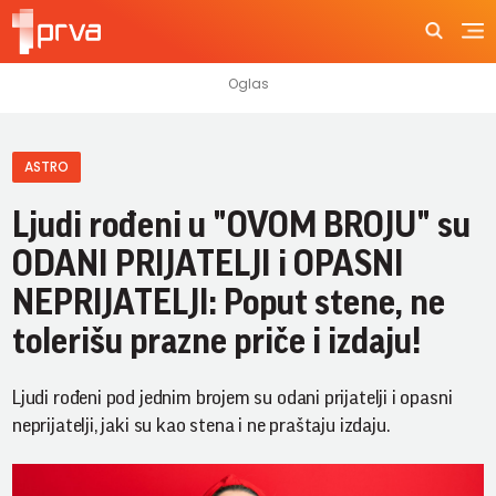
ASTRO
Ljudi rođeni u "OVOM BROJU" su
ODANI PRIJATELJI i OPASNI
NEPRIJATELJI: Poput stene, ne
tolerišu prazne priče i izdaju!
Ljudi rođeni pod jednim brojem su odani prijatelji i opasni
neprijatelji, jaki su kao stena i ne praštaju izdaju.