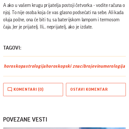
A ako u vašem krugu prijatelja postoji četvorka - vodite računa o
njoj. To nije osoba koja će vas glasno podsećati na sebe. Ali kada
oluja počne, ona će biti tu, sa baterijskom lampom i termosom
čaja. Jer je prijatelj. Ili... neprijatelj, ako je izdate.
TAGOVI:
horoskop
astrologija
horoskopski znaci
brojevi
numerologija
KOMENTARI (0)
OSTAVI KOMENTAR
POVEZANE VESTI