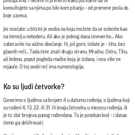
postupcima. I nećete ni primetiti kako počinjete da se
konsultujete sa njima po bilo kom pitanju - od promene posla do
boje zavesa.
Jer osećate: u blizini je osoba na koju možete da se oslonite kao
na temelj u neboderu. Ali ako je jednog dana izneverite... Ako
zaboravite na važno obećanje. Ili, još gore, izdate je - tiho, bez
glasnih reči... Tada ćete znati drugu stranu. Mračnu. Ostru. Tihu,
ali ledenu, poput pogleda mačke koja je izdana, i ona više ne
mjauče. O toj osobi reč ima numerologija.
Ko su ljudi četvorke?
Govorimo o ljudima sa brojem 4 u datumu rođenja, o ljudima koji
su rođeni 4, 13, 22. ili 31. Ili imaju četvorku u mesecu rođenja, ili
je to zbir brojeva punog rođendana. To je poseban kod - i danas
ćemo ga dešifrovati.