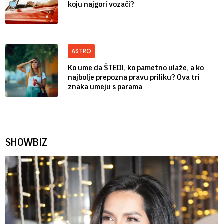
koju najgori vozači?
ASTRO
Ko ume da ŠTEDI, ko pametno ulaže, a ko
najbolje prepozna pravu priliku? Ova tri
znaka umeju s parama
SHOWBIZ