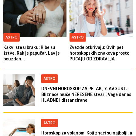
ASTRO
ASTRO
Kakvi ste u braku: Ribe su
Zvezde otkrivaju: Ovih pet
žrtve, Rak je papučar, Lav je
horoskopskih znakova prosto
pouzdan...
PUCAJU OD ZDRAVLJA
ASTRO
DNEVNI HOROSKOP ZA PETAK, 7. AVGUST:
Bliznace muče NEREŠENE stvari, Vage danas
HLADNE i distancirane
ASTRO
Horoskop za volanom: Koji znaci su najbolji, a