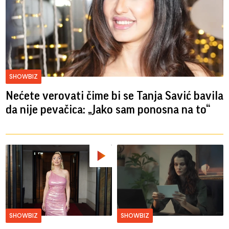
SHOWBIZ
Nećete verovati čime bi se Tanja Savić bavila
da nije pevačica: „Jako sam ponosna na to“
SHOWBIZ
SHOWBIZ