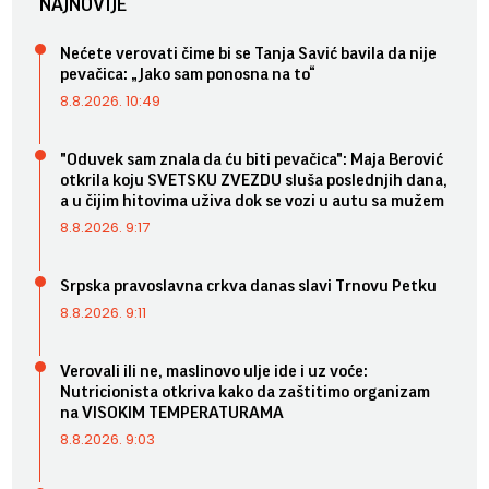
NAJNOVIJE
Nećete verovati čime bi se Tanja Savić bavila da nije
pevačica: „Jako sam ponosna na to“
8.8.2026. 10:49
"Oduvek sam znala da ću biti pevačica": Maja Berović
otkrila koju SVETSKU ZVEZDU sluša poslednjih dana,
a u čijim hitovima uživa dok se vozi u autu sa mužem
8.8.2026. 9:17
Srpska pravoslavna crkva danas slavi Trnovu Petku
8.8.2026. 9:11
Verovali ili ne, maslinovo ulje ide i uz voće:
Nutricionista otkriva kako da zaštitimo organizam
na VISOKIM TEMPERATURAMA
8.8.2026. 9:03