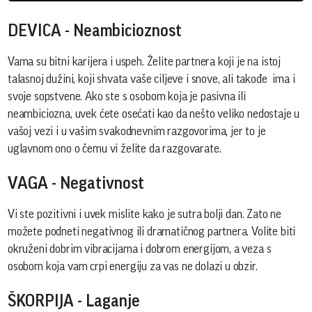
DEVICA - Neambicioznost
Vama su bitni karijera i uspeh. Želite partnera koji je na istoj
talasnoj dužini, koji shvata vaše ciljeve i snove, ali takođe ima i
svoje sopstvene. Ako ste s osobom koja je pasivna ili
neambiciozna, uvek ćete osećati kao da nešto veliko nedostaje u
vašoj vezi i u vašim svakodnevnim razgovorima, jer to je
uglavnom ono o čemu vi želite da razgovarate.
VAGA - Negativnost
Vi ste pozitivni i uvek mislite kako je sutra bolji dan. Zato ne
možete podneti negativnog ili dramatičnog partnera. Volite biti
okruženi dobrim vibracijama i dobrom energijom, a veza s
osobom koja vam crpi energiju za vas ne dolazi u obzir.
ŠKORPIJA - Laganje