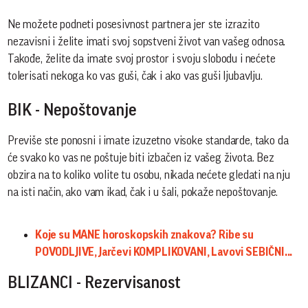
Ne možete podneti posesivnost partnera jer ste izrazito
nezavisni i želite imati svoj sopstveni život van vašeg odnosa.
Takođe, želite da imate svoj prostor i svoju slobodu i nećete
tolerisati nekoga ko vas guši, čak i ako vas guši ljubavlju.
BIK - Nepoštovanje
Previše ste ponosni i imate izuzetno visoke standarde, tako da
će svako ko vas ne poštuje biti izbačen iz vašeg života. Bez
obzira na to koliko volite tu osobu, nikada nećete gledati na nju
na isti način, ako vam ikad, čak i u šali, pokaže nepoštovanje.
Koje su MANE horoskopskih znakova? Ribe su
POVODLJIVE, Jarčevi KOMPLIKOVANI, Lavovi SEBIČNI...
BLIZANCI - Rezervisanost