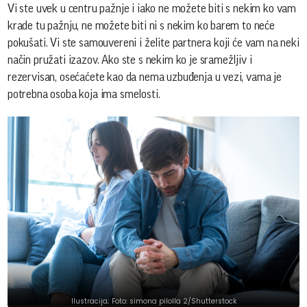
Vi ste uvek u centru pažnje i iako ne možete biti s nekim ko vam
krade tu pažnju, ne možete biti ni s nekim ko barem to neće
pokušati. Vi ste samouvereni i želite partnera koji će vam na neki
način pružati izazov. Ako ste s nekim ko je sramežljiv i
rezervisan, osećaćete kao da nema uzbuđenja u vezi, vama je
potrebna osoba koja ima smelosti.
Ilustracija; Foto: simona pilolla 2/Shutterstock