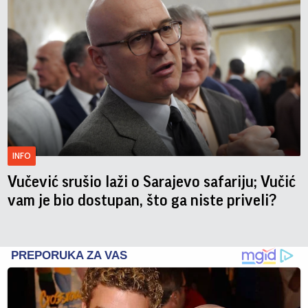
INFO
Vučević srušio laži o Sarajevo safariju; Vučić
vam je bio dostupan, što ga niste priveli?