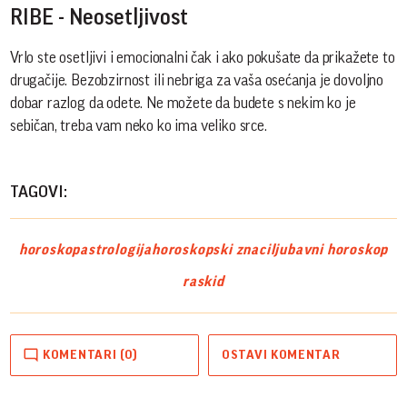
RIBE - Neosetljivost
Vrlo ste osetljivi i emocionalni čak i ako pokušate da prikažete to
drugačije. Bezobzirnost ili nebriga za vaša osećanja je dovoljno
dobar razlog da odete. Ne možete da budete s nekim ko je
sebičan, treba vam neko ko ima veliko srce.
TAGOVI:
horoskop
astrologija
horoskopski znaci
ljubavni horoskop
raskid
KOMENTARI (0)
OSTAVI KOMENTAR