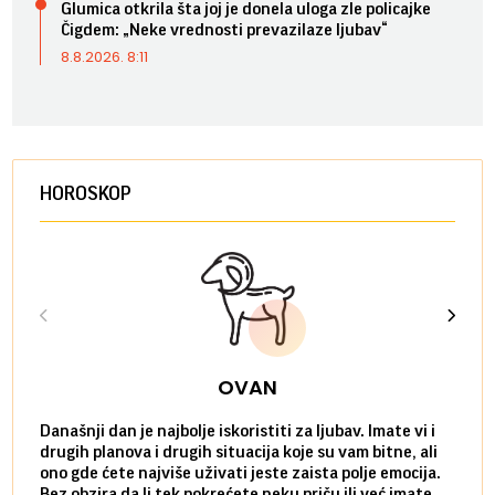
Glumica otkrila šta joj je donela uloga zle policajke
Čigdem: „Neke vrednosti prevazilaze ljubav“
8.8.2026. 8:11
HOROSKOP
OVAN
Današnji dan je najbolje iskoristiti za ljubav. Imate vi i
Ako v
drugih planova i drugih situacija koje su vam bitne, ali
do ma
ono gde ćete najviše uživati jeste zaista polje emocija.
van g
Bez obzira da li tek pokrećete neku priču ili već imate
društ