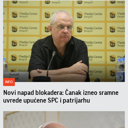
INFO
Novi napad blokadera: Čanak izneo sramne
uvrede upućene SPC i patrijarhu