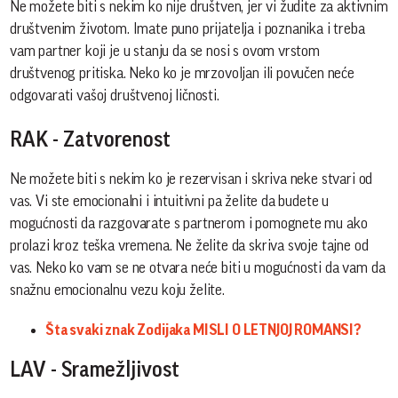
Ne možete biti s nekim ko nije društven, jer vi žudite za aktivnim
društvenim životom. Imate puno prijatelja i poznanika i treba
vam partner koji je u stanju da se nosi s ovom vrstom
društvenog pritiska. Neko ko je mrzovoljan ili povučen neće
odgovarati vašoj društvenoj ličnosti.
RAK - Zatvorenost
Ne možete biti s nekim ko je rezervisan i skriva neke stvari od
vas. Vi ste emocionalni i intuitivni pa želite da budete u
mogućnosti da razgovarate s partnerom i pomognete mu ako
prolazi kroz teška vremena. Ne želite da skriva svoje tajne od
vas. Neko ko vam se ne otvara neće biti u mogućnosti da vam da
snažnu emocionalnu vezu koju želite.
Šta svaki znak Zodijaka MISLI O LETNJOJ ROMANSI?
LAV - Sramežljivost