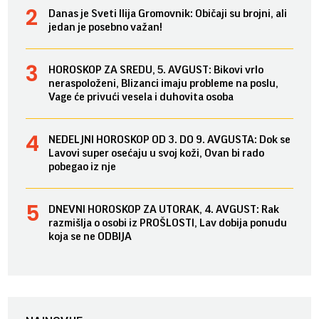
Danas je Sveti Ilija Gromovnik: Običaji su brojni, ali
jedan je posebno važan!
HOROSKOP ZA SREDU, 5. AVGUST: Bikovi vrlo
neraspoloženi, Blizanci imaju probleme na poslu,
Vage će privući vesela i duhovita osoba
NEDELJNI HOROSKOP OD 3. DO 9. AVGUSTA: Dok se
Lavovi super osećaju u svoj koži, Ovan bi rado
pobegao iz nje
DNEVNI HOROSKOP ZA UTORAK, 4. AVGUST: Rak
razmišlja o osobi iz PROŠLOSTI, Lav dobija ponudu
koja se ne ODBIJA