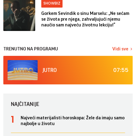
SHOWBIZ
Gorkem Sevindik o sinu Marselu: „Ne sećam
se života pre njega, zahvaljujući njemu
naučio sam najveću životnu lekciju!“
TRENUTNO NA PROGRAMU
Vidi sve
07:55
JUTRO
NAJČITANIJE
Najveći materijalisti horoskopa: Žele da imaju samo
najbolje u životu