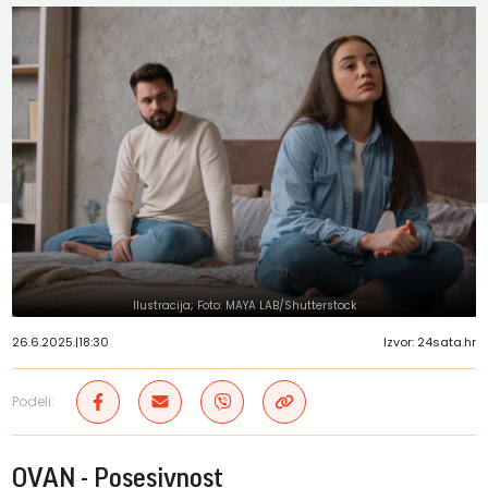
Ilustracija; Foto: MAYA LAB/Shutterstock
26.6.2025.
|
18:30
Izvor: 24sata.hr
Podeli:
OVAN - Posesivnost