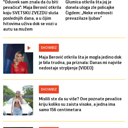
"Oduvek sam znala da ću biti
Glumica otkrila šta joj je
pevačica": Maja Berović otkrila
donela uloga zle policajke
koju SVETSKU ZVEZDU sluša
Čigdem: „Neke vrednosti
poslednjih dana, a u čijim
prevazilaze ljubav“
hitovima uživa dok se vozi u
autu sa mužem
SHOWBIZ
Maja Berović otkrila šta je mogla jedino dok
je bila trudna, pa priznala: Danas mi najviše
nedostaje strpljenje (VIDEO)
SHOWBIZ
Mislili ste da su više? Ove poznate pevačice
kriju koliko su zaista visoke, a jedna ima
samo 156 centimetara