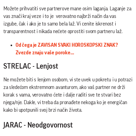
Možete prihvatiti sve partnerove mane osim laganja. Laganje za
vas znači kraj veze i to je verovatno najbrži način da vas
izgube, čak i ako je to samo bela laž. Vi cenite iskrenost i
transparentnost i nikada nećete oprostiti svom partneru laž.
Od čega je ZAVISAN SVAKI HOROSKOPSKI ZNAK?
Zvezde znaju vaše poroke...
STRELAC - Lenjost
Ne možete biti s lenjom osobom, vi ste uvek u pokretu i u potrazi
za sledećom ekstremnom avanturom, ako vaš partner ne drži
korak s vama, verovatno ćete i dalje raditi sve te stvari bez
njega/nje. Dakle, vi treba da pronađete nekoga ko je energičan
kako bi upotpunili svoj brzi način života.
JARAC - Neodgovornost