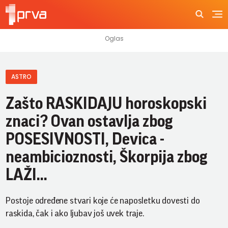
ASTRO
Zašto RASKIDAJU horoskopski
znaci? Ovan ostavlja zbog
POSESIVNOSTI, Devica -
neambicioznosti, Škorpija zbog
LAŽI...
Postoje određene stvari koje će naposletku dovesti do
raskida, čak i ako ljubav još uvek traje.