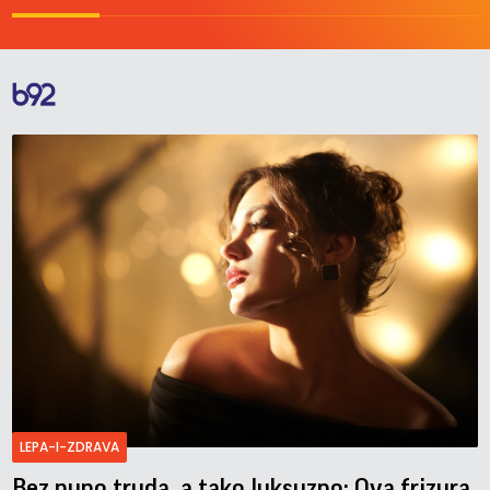
LEPA-I-ZDRAVA
Bez puno truda, a tako luksuzno: Ova frizura