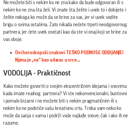
Ne možete biti s nekim ko ne zna kako da bude odgovoran ili s
nekim ko ne zna šta želi. Vi znate šta želite i uvek to i dobijete i
želite nekoga ko može da se brine za vas, jer vi uvek vodite
brigu o svima ostalima. Zato nikada nećete trpeti neodgovornog
partnera, jer ćete uvek osećati kao da ste vi onaj koji se brine za
vas oboje.
Ovi horoskopski znakovi TEŠKO PODNOSE ODBIJANJE!
Njima je „ne“ kao udarac u srce...
VODOLIJA - Praktičnost
Kako možete govoriti o svojim ekscentričnim idejama i snovima
kada imate realnog partnera? Vi ste nekonvencionalni, buntovni
i pomalo bizarni i ne možete biti s nekim pragmatičnim ili s
nekim ko ne podstiče vašu kreativnu crtu. Treba vam neko ko
može da sanja s vama i podrži vaše najluđe snove, čak i ako ih ne
razume.