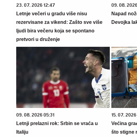
23. 07. 2026 12:47
09. 08. 2026
Letnje večeri u gradu više nisu
Napad nož
rezervisane za vikend: Zašto sve više
Devojka la
ljudi bira večeru koja se spontano
pretvori u druženje
09. 08. 2026 05:31
15. 07. 2026
Letnji prelazni rok: Srbin se vraća u
Većina gra
Italiju
što stigne 