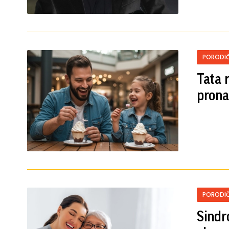
PORODIČ
Tata 
prona
PORODIČ
Sindr