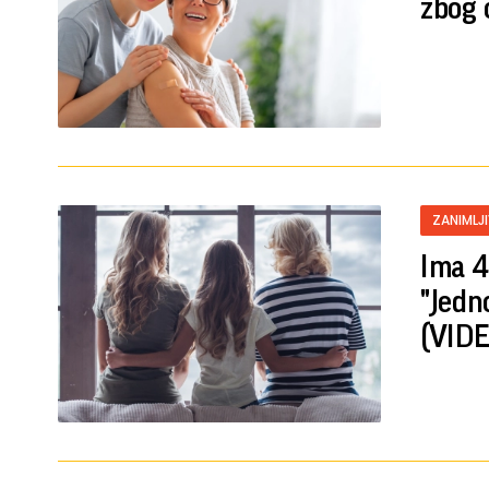
zbog 
ZANIMLJ
Ima 4
"Jedn
(VIDE