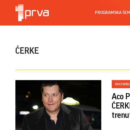
PROGRAMSKA ŠE
ĆERKE
SHOWBI
Aco P
ĆERKE
trenu