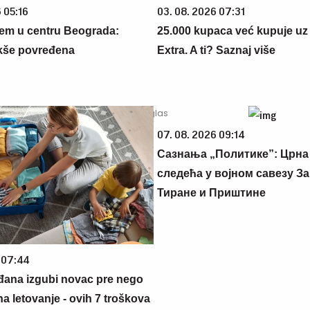
 05:16
03. 08. 2026 07:31
em u centru Beograda:
25.000 kupaca već kupuje uz
kše povređena
Extra. A ti? Saznaj više
07. 08. 2026 09:14
Сазнања „Политике”: Црна
следећа у војном савезу За
Тиране и Приштине
 07:44
đana izgubi novac pre nego
na letovanje - ovih 7 troškova