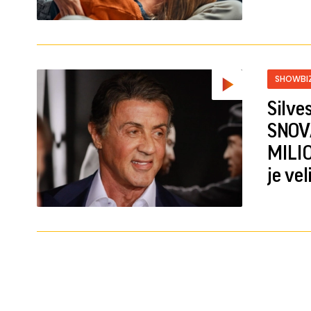
SHOWBI
Silve
SNOVA
MILIO
je ve