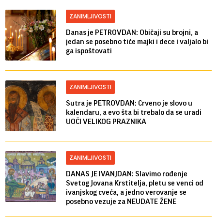
ZANIMLJIVOSTI
Danas je PETROVDAN: Običaji su brojni, a
jedan se posebno tiče majki i dece i valjalo bi
ga ispoštovati
ZANIMLJIVOSTI
Sutra je PETROVDAN: Crveno je slovo u
kalendaru, a evo šta bi trebalo da se uradi
UOČI VELIKOG PRAZNIKA
ZANIMLJIVOSTI
DANAS JE IVANJDAN: Slavimo rođenje
Svetog Jovana Krstitelja, pletu se venci od
ivanjskog cveća, a jedno verovanje se
posebno vezuje za NEUDATE ŽENE