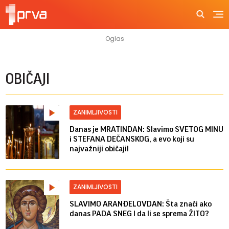
OBIČAJI
ZANIMLJIVOSTI
Danas je MRATINDAN: Slavimo SVETOG MINU
i STEFANA DEČANSKOG, a evo koji su
najvažniji običaji!
ZANIMLJIVOSTI
SLAVIMO ARANĐELOVDAN: Šta znači ako
danas PADA SNEG I da li se sprema ŽITO?