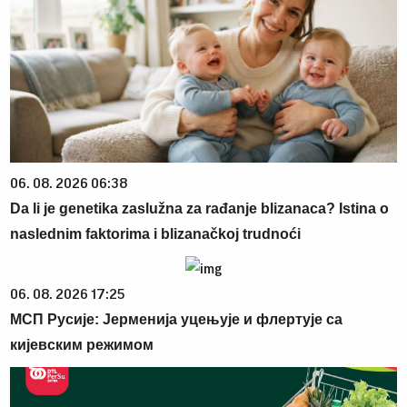
06. 08. 2026 06:38
Da li je genetika zaslužna za rađanje blizanaca? Istina o
naslednim faktorima i blizanačkoj trudnoći
06. 08. 2026 17:25
МСП Русије: Јерменија уцењује и флертује са
кијевским режимом