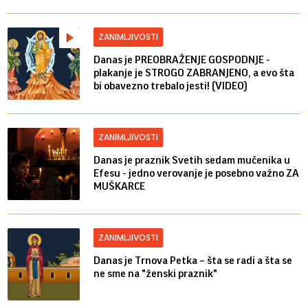
ZANIMLJIVOSTI
Danas je PREOBRAŽENJE GOSPODNJE -
plakanje je STROGO ZABRANJENO, a evo šta
bi obavezno trebalo jesti! (VIDEO)
ZANIMLJIVOSTI
Danas je praznik Svetih sedam mučenika u
Efesu - jedno verovanje je posebno važno ZA
MUŠKARCE
ZANIMLJIVOSTI
Danas je Trnova Petka – šta se radi a šta se
ne sme na "ženski praznik"