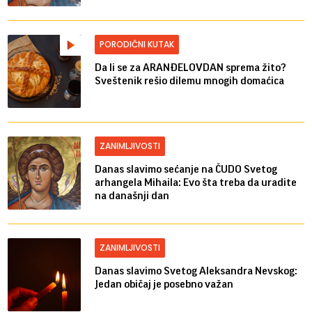
PORODIČNI KUTAK
Da li se za ARANĐELOVDAN sprema žito?
Sveštenik rešio dilemu mnogih domaćica
ZANIMLJIVOSTI
Danas slavimo sećanje na ČUDO Svetog
arhangela Mihaila: Evo šta treba da uradite
na današnji dan
ZANIMLJIVOSTI
Danas slavimo Svetog Aleksandra Nevskog:
Jedan običaj je posebno važan