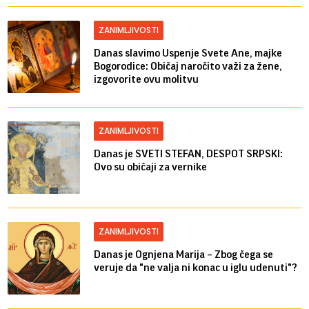
ZANIMLJIVOSTI
Danas slavimo Uspenje Svete Ane, majke
Bogorodice: Običaj naročito važi za žene,
izgovorite ovu molitvu
ZANIMLJIVOSTI
Danas je SVETI STEFAN, DESPOT SRPSKI:
Ovo su običaji za vernike
ZANIMLJIVOSTI
Danas je Ognjena Marija – Zbog čega se
veruje da "ne valja ni konac u iglu udenuti"?