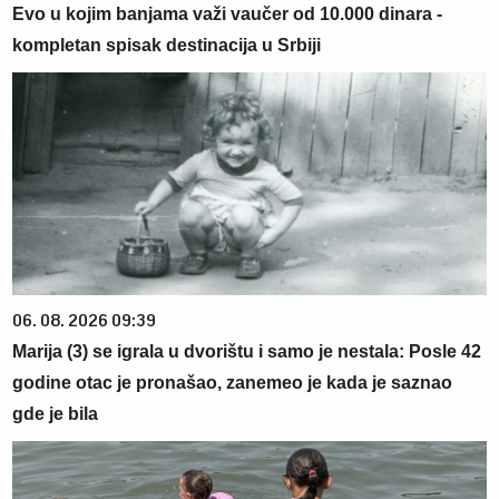
Evo u kojim banjama važi vaučer od 10.000 dinara -
kompletan spisak destinacija u Srbiji
06. 08. 2026 09:39
Marija (3) se igrala u dvorištu i samo je nestala: Posle 42
godine otac je pronašao, zanemeo je kada je saznao
gde je bila