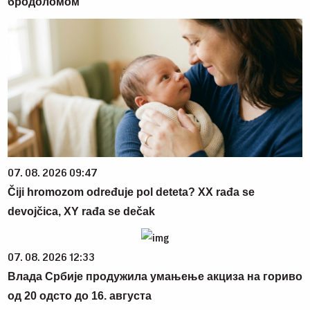
бродоломом
07. 08. 2026 09:47
Čiji hromozom određuje pol deteta? XX rađa se
devojčica, XY rađa se dečak
07. 08. 2026 12:33
Влада Србије продужила умањење акциза на гориво
од 20 одсто до 16. августа