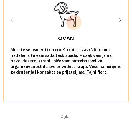
OVAN
Morate se usmeriti na ono što niste završili tokom
Sve n
nedelje, a to vam sada teško pada. Mozak vam je na
potpu
nekoj desetoj strani i biće vam potrebna velika
stvar
organizovanost da sve privedete kraju. Veče namenjeno
tempo
za druženja i kontakte sa prijateljima. Tajni flert.
najbl