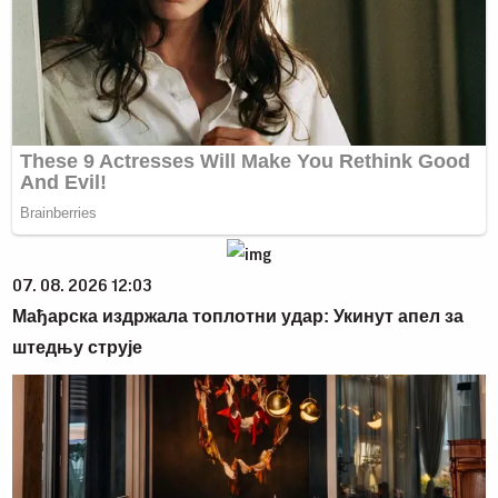
07. 08. 2026 12:03
Мађарска издржала топлотни удар: Укинут апел за
штедњу струје