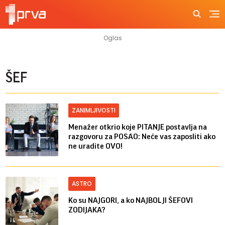
ŠEF
ZANIMLJIVOSTI
Menažer otkrio koje PITANJE postavlja na
razgovoru za POSAO: Neće vas zaposliti ako
ne uradite OVO!
ASTRO
Ko su NAJGORI, a ko NAJBOLJI ŠEFOVI
ZODIJAKA?