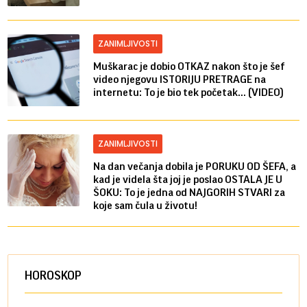
ZANIMLJIVOSTI
Muškarac je dobio OTKAZ nakon što je šef
video njegovu ISTORIJU PRETRAGE na
internetu: To je bio tek početak... (VIDEO)
ZANIMLJIVOSTI
Na dan večanja dobila je PORUKU OD ŠEFA, a
kad je videla šta joj je poslao OSTALA JE U
ŠOKU: To je jedna od NAJGORIH STVARI za
koje sam čula u životu!
HOROSKOP