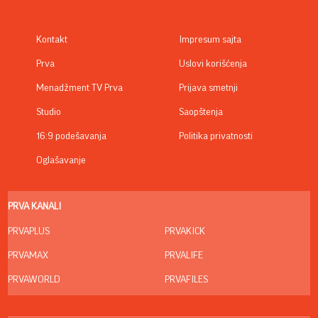
Kontakt
Impresum sajta
Prva
Uslovi korišćenja
Menadžment TV Prva
Prijava smetnji
Studio
Saopštenja
16:9 podešavanja
Politika privatnosti
Oglašavanje
PRVA KANALI
PRVAPLUS
PRVAKICK
PRVAMAX
PRVALIFE
PRVAWORLD
PRVAFILES