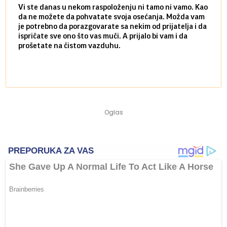
Vi ste danas u nekom raspoloženju ni tamo ni vamo. Kao
Danas
da ne možete da pohvatate svoja osećanja. Možda vam
posve
je potrebno da porazgovarate sa nekim od prijatelja i da
susre
ispričate sve ono što vas muči. A prijalo bi vam i da
volel
prošetate na čistom vazduhu.
način