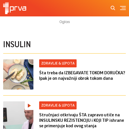
INSULIN
ZDRAVLJE & LEPOTA
Šta treba da IZBEGAVATE TOKOM DORUČKA?
Ipak je on najvažniji obrok tokom dana
ZDRAVLJE & LEPOTA
Stručnjaci otkrivaju ŠTA zapravo utiče na
INSULINSKU REZISTENCIJU i KOJI TIP ishrane
se primenjuje kod ovog stanja