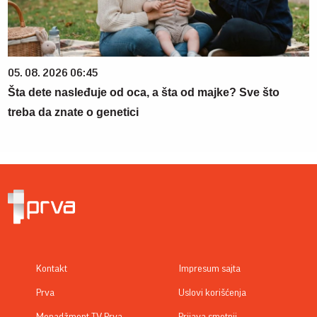
05. 08. 2026 06:45
Šta dete nasleđuje od oca, a šta od majke? Sve što
treba da znate o genetici
Kontakt
Impresum sajta
Prva
Uslovi korišćenja
Menadžment TV Prva
Prijava smetnji