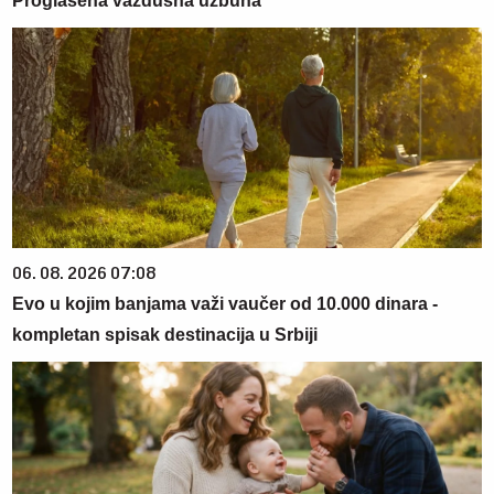
Proglašena vazdušna uzbuna
06. 08. 2026 07:08
Evo u kojim banjama važi vaučer od 10.000 dinara -
kompletan spisak destinacija u Srbiji