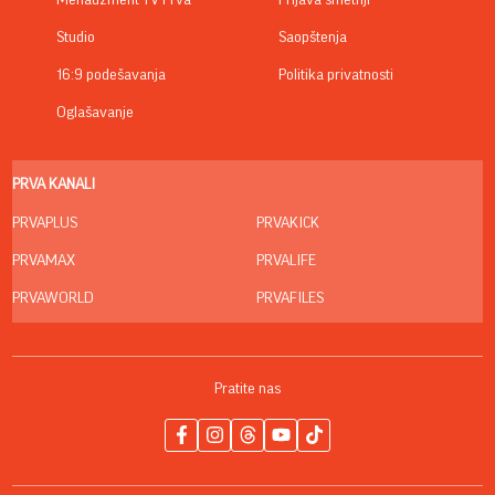
Studio
Saopštenja
16:9 podešavanja
Politika privatnosti
Oglašavanje
PRVA KANALI
PRVAPLUS
PRVAKICK
PRVAMAX
PRVALIFE
PRVAWORLD
PRVAFILES
Pratite nas