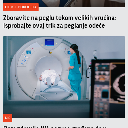
DOM-I-PORODICA
Zboravite na peglu tokom velikih vrućina:
Isprobajte ovaj trik za peglanje odeće
NIS