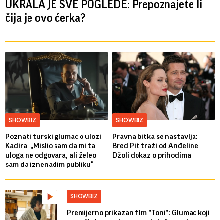
UKRALA JE SVE POGLEDE: Prepoznajete li
čija je ovo ćerka?
SHOWBIZ
SHOWBIZ
Poznati turski glumac o ulozi
Pravna bitka se nastavlja:
Kadira: „Mislio sam da mi ta
Bred ​​Pit traži od Anđeline
uloga ne odgovara, ali želeo
Džoli dokaz o prihodima
sam da iznenadim publiku“
SHOWBIZ
Premijerno prikazan film "Toni": Glumac koji