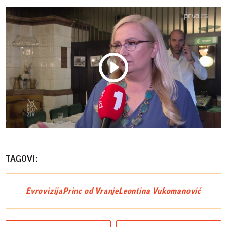
Play
Vide
TAGOVI:
Evrovizija
Princ od Vranje
Leontina Vukomanović