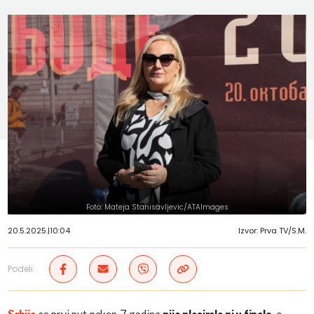
Foto: Mateja Stanisavljevic/ATAImages
20.5.2025.
|
10:04
Izvor: Prva TV/S.M.
Podeli: