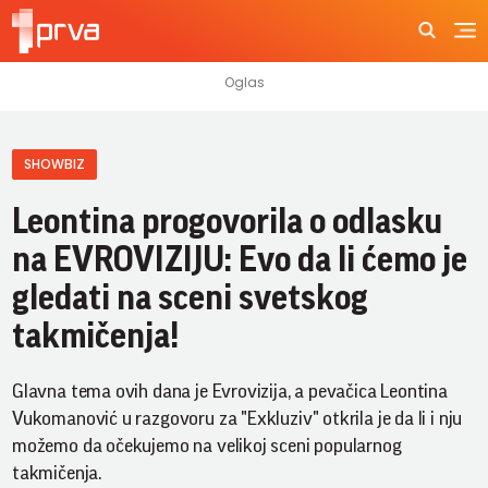
SHOWBIZ
Leontina progovorila o odlasku
na EVROVIZIJU: Evo da li ćemo je
gledati na sceni svetskog
takmičenja!
Glavna tema ovih dana je Evrovizija, a pevačica Leontina
Vukomanović u razgovoru za "Exkluziv" otkrila je da li i nju
možemo da očekujemo na velikoj sceni popularnog
takmičenja.