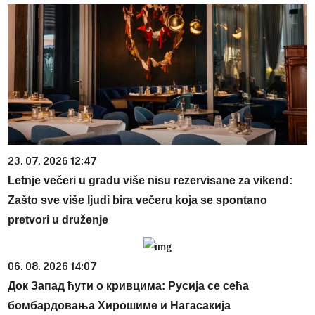
23. 07. 2026 12:47
Letnje večeri u gradu više nisu rezervisane za vikend:
Zašto sve više ljudi bira večeru koja se spontano
pretvori u druženje
06. 08. 2026 14:07
Док Запад ћути о кривцима: Русија се сећа
бомбардовања Хирошиме и Нагасакија