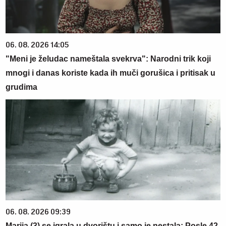
06. 08. 2026 14:05
"Meni je želudac nameštala svekrva": Narodni trik koji
mnogi i danas koriste kada ih muči gorušica i pritisak u
grudima
06. 08. 2026 09:39
Marija (3) se igrala u dvorištu i samo je nestala: Posle 42