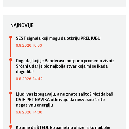
NAJNOVIJE
ŠEST signala koji mogu da otkriju PRELJUBU
6.8.2026. 16:00
Događaj koji je Banderasu potpuno promenio život:
Srčani udar je bio najbolja stvar koja mi se ikada
dogodila!
6.8.2026. 14:42
Ljudi vas izbegavaju, a ne znate zašto? Možda baš
OVIH PET NAVIKA otkrivaju da nesvesno širite
negativnu energiju
6.8.2026. 14:30
Ko ume da ŠTEDI, ko pametno ulaže, a ko najbolje