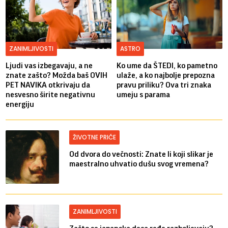
ZANIMLJIVOSTI
ASTRO
Ljudi vas izbegavaju, a ne
Ko ume da ŠTEDI, ko pametno
znate zašto? Možda baš OVIH
ulaže, a ko najbolje prepozna
PET NAVIKA otkrivaju da
pravu priliku? Ova tri znaka
nesvesno širite negativnu
umeju s parama
energiju
ŽIVOTNE PRIČE
Od dvora do večnosti: Znate li koji slikar je
maestralno uhvatio dušu svog vremena?
ZANIMLJIVOSTI