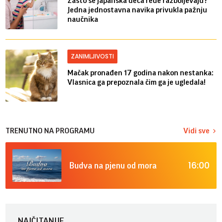
Zašto se japanska deca ređe razboljevaju?
Jedna jednostavna navika privukla pažnju
naučnika
ZANIMLJIVOSTI
Mačak pronađen 17 godina nakon nestanka:
Vlasnica ga prepoznala čim ga je ugledala!
TRENUTNO NA PROGRAMU
Vidi sve
16:00
Budva na pjenu od mora
NAJČITANIJE