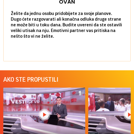
OVAN
Želite da jednu osobu pridobijete za svoje planove.
Danas
Dugo ćete razgovarati ali konačna odluka druge strane
Niste
ne može biti u toku dana. Budite uvereni da ste ostavili
povol
veliki utisak na nju. Emotivni partner vas pritiska na
a pos
nešto što vi ne želite.
više 
AKO STE PROPUSTILI