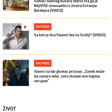
tumači slavnog kuvara otkrio šta ga je
NAJVIŠE iznenadilo iz života Entonija
Bordejna (VIDEO)
SHOWBIZ
Sa kim je Aco Pejović bio na Siciliji? (VIDEO)
SHOWBIZ
Slavni turski glumac priznao: „Čovek može
da zavara sebe, zato slušam one kojima
verujem“
ŽIVOT