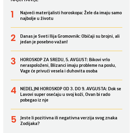
Najveći materijalisti horoskopa: Žele da imaju samo
najbolje u životu
Danas je Sveti Ilija Gromovnik: Običaji su brojni, ali
jedan je posebno važan!
HOROSKOP ZA SREDU, 5. AVGUST: Bikovi vrlo
neraspoloženi, Blizanci imaju probleme na poslu,
Vage će privući vesela i duhovita osoba
NEDELJNI HOROSKOP OD 3. DO 9. AVGUSTA: Dok se
Lavovi super osećaju u svoj koži, Ovan bi rado
pobegao iz nje
Jeste li pozitivna ili negativna verzija svog znaka
Zodijaka?