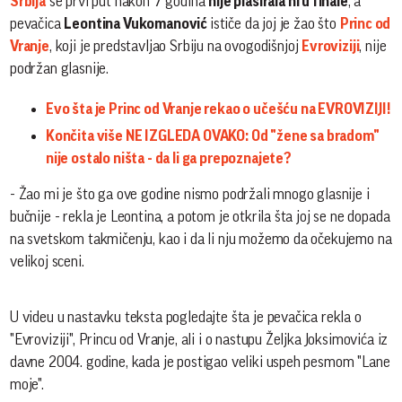
Srbija
se prvi put nakon 7 godina
nije plasirala ni u finale
, a
pevačica
Leontina Vukomanović
ističe da joj je žao što
Princ od
Vranje
, koji je predstavljao Srbiju na ovogodišnjoj
Evroviziji
, nije
podržan glasnije.
Evo šta je Princ od Vranje rekao o učešću na EVROVIZIJI!
Končita više NE IZGLEDA OVAKO: Od "žene sa bradom"
nije ostalo ništa - da li ga prepoznajete?
- Žao mi je što ga ove godine nismo podržali mnogo glasnije i
bučnije - rekla je Leontina, a potom je otkrila šta joj se ne dopada
na svetskom takmičenju, kao i da li nju možemo da očekujemo na
velikoj sceni.
U videu u nastavku teksta pogledajte šta je pevačica rekla o
"Evroviziji", Princu od Vranje, ali i o nastupu Željka Joksimovića iz
davne 2004. godine, kada je postigao veliki uspeh pesmom "Lane
moje".