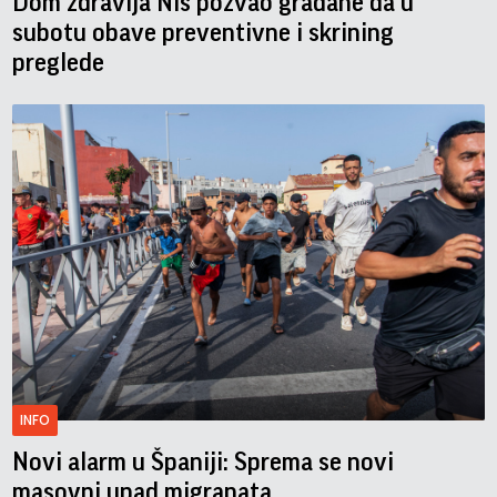
Dom zdravlja Niš pozvao građane da u
subotu obave preventivne i skrining
preglede
INFO
Novi alarm u Španiji: Sprema se novi
masovni upad migranata