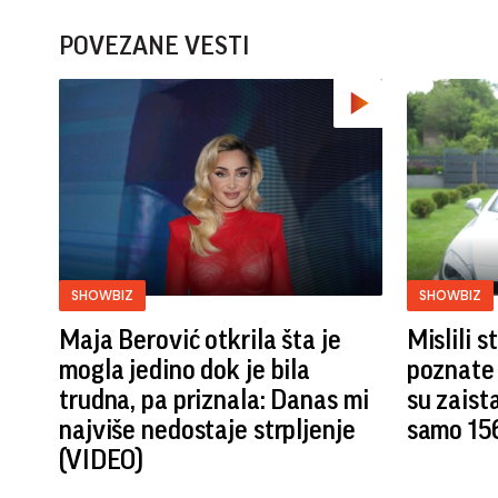
POVEZANE VESTI
SHOWBIZ
SHOWBIZ
Maja Berović otkrila šta je
Mislili 
mogla jedino dok je bila
poznate 
trudna, pa priznala: Danas mi
su zaist
najviše nedostaje strpljenje
samo 15
(VIDEO)