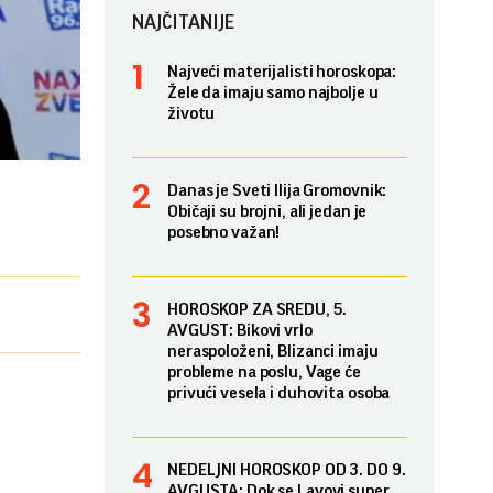
NAJČITANIJE
Najveći materijalisti horoskopa:
Žele da imaju samo najbolje u
životu
Danas je Sveti Ilija Gromovnik:
Običaji su brojni, ali jedan je
posebno važan!
HOROSKOP ZA SREDU, 5.
AVGUST: Bikovi vrlo
neraspoloženi, Blizanci imaju
probleme na poslu, Vage će
privući vesela i duhovita osoba
NEDELJNI HOROSKOP OD 3. DO 9.
AVGUSTA: Dok se Lavovi super