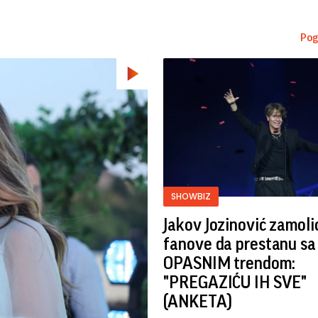
Pog
SHOWBIZ
Jakov Jozinović zamoli
fanove da prestanu sa
OPASNIM trendom:
"PREGAZIĆU IH SVE"
(ANKETA)