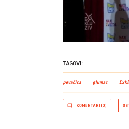
TAGOVI:
pevačica
glumac
Exkl
KOMENTARI (0)
OS