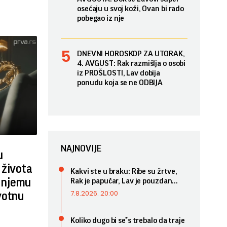
osećaju u svoj koži, Ovan bi rado
pobegao iz nje
DNEVNI HOROSKOP ZA UTORAK,
4. AVGUST: Rak razmišlja o osobi
iz PROŠLOSTI, Lav dobija
ponudu koja se ne ODBIJA
NAJNOVIJE
u
 života
Kakvi ste u braku: Ribe su žrtve,
i njemu
Rak je papučar, Lav je pouzdan...
7.8.2026. 20:00
votnu
Koliko dugo bi se*s trebalo da traje