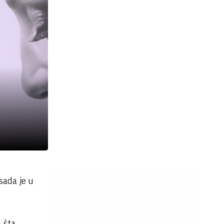
sada je u
 šta