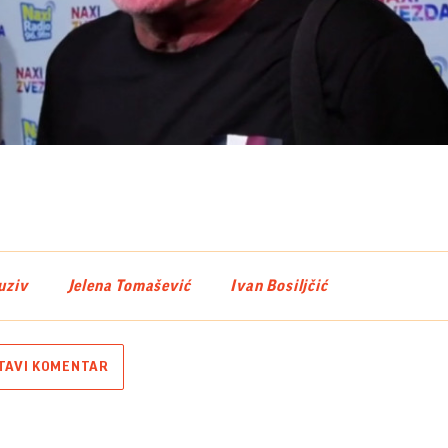
Play
Video
uziv
Jelena Tomašević
Ivan Bosiljčić
TAVI KOMENTAR