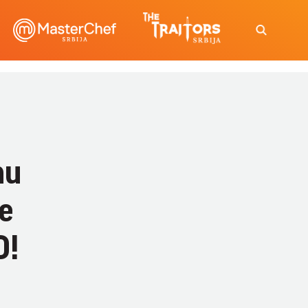
nu
e
O!