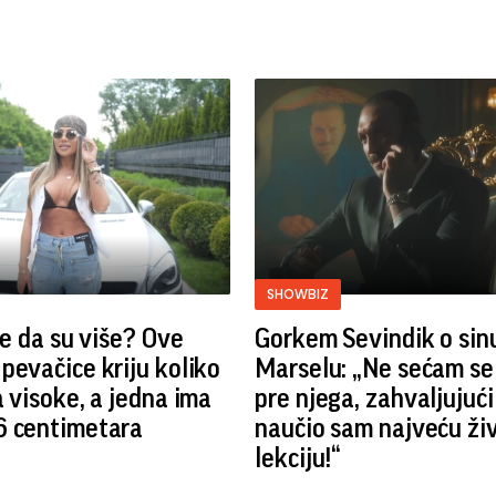
SHOWBIZ
ste da su više? Ove
Gorkem Sevindik o sin
pevačice kriju koliko
Marselu: „Ne sećam se
a visoke, a jedna ima
pre njega, zahvaljujuć
6 centimetara
naučio sam najveću ži
lekciju!“