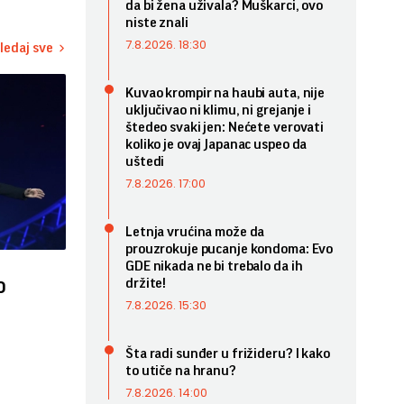
da bi žena uživala? Muškarci, ovo
niste znali
7.8.2026. 18:30
ledaj sve
Kuvao krompir na haubi auta, nije
uključivao ni klimu, ni grejanje i
štedeo svaki jen: Nećete verovati
koliko je ovaj Japanac uspeo da
uštedi
7.8.2026. 17:00
Letnja vrućina može da
prouzrokuje pucanje kondoma: Evo
GDE nikada ne bi trebalo da ih
o
držite!
7.8.2026. 15:30
Šta radi sunđer u frižideru? I kako
to utiče na hranu?
7.8.2026. 14:00