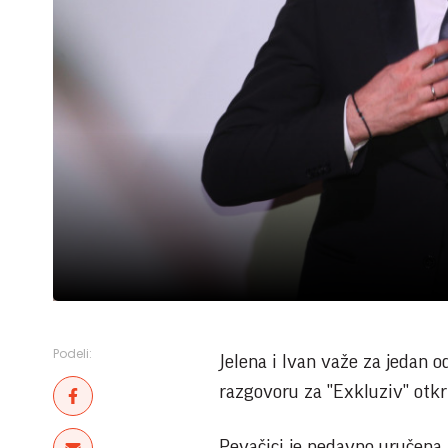
Podeli:
Jelena i Ivan važe za jedan o
razgovoru za "Exkluziv" otkr
Pevačici je nedavno uručena 