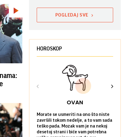
POGLEDAJ SVE
HOROSKOP
inama:
e
OVAN
Morate se usmeriti na ono što niste
Sve na posl
završili tokom nedelje, a to vam sada
vi kao da n
teško pada. Mozak vam je na nekoj
zadovoljni 
desetoj strani i biće vam potrebna
nekim stvar