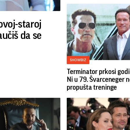
ovoj-staroj
aučiš da se
SHOWBIZ
Terminator prkosi god
Ni u 79. Švarceneger n
propušta treninge