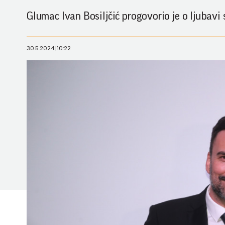
Glumac Ivan Bosiljčić progovorio je o ljubav
30.5.2024.
|
10:22