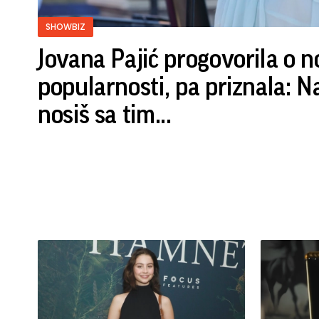
SHOWBIZ
Jovana Pajić progovorila o n
popularnosti, pa priznala: N
nosiš sa tim...