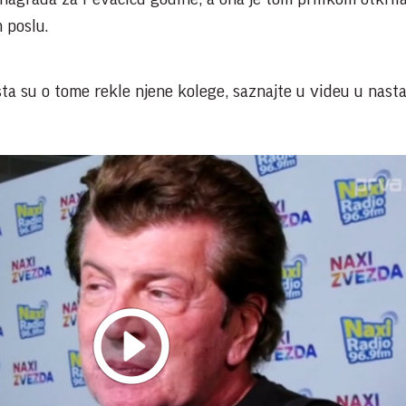
 poslu.
 i šta su o tome rekle njene kolege, saznajte u videu u nas