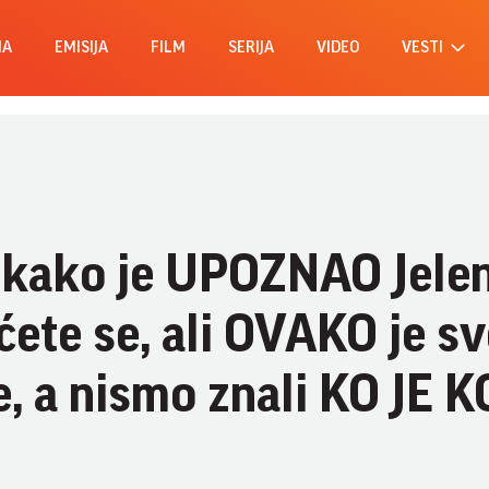
MA
EMISIJA
FILM
SERIJA
VIDEO
VESTI
io kako je UPOZNAO Jele
ete se, ali OVAKO je sv
e, a nismo znali KO JE K