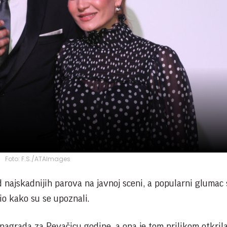
Foto: F.S./ATAImages
d najskadnijih parova na javnoj sceni, a popularni glumac 
io kako su se upoznali.
nagrada za Pevačicu godine, a ona je tom prilikom otkrila