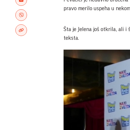
pravo merilo uspeha u nekom
Šta je Jelena još otkrila, ali
teksta.