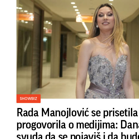
SHOWBIZ
Rada Manojlović se prisetila
progovorila o medijima: Da
svuda da se pojaviš i da bu