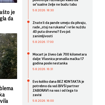
poverenja i uživanja i kako da
se*sualne želje ne budu tabu
5.8.2026. 18:30
zašto je
gla da
Znate li da pande umeju da plivaju,
rade „stoj na rukama” i vrše nuždu
40 puta dnevno? Evo još
zanimljivosti
5.8.2026. 17:00
Mocart je živeo čak 700 kilometara
dalje: Vlasnica pronašla mačka 17
godina posle nestanka
5.8.2026. 16:31
Evo koliko dana BEZ KONTAKTA je
potrebno da vaš BIVŠI partner
blema
ZABORAVI na vas i od čega to
ka
zavisi
vila
5.8.2026. 16:00