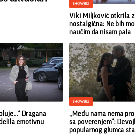
SHOWBIZ
Viki Miljković otkrila 
nostalgična: Ne bih mo
naučim da nisam pala
SHOWBIZ
i oluje…“ Dragana
„Među nama nema pro
delila emotivnu
sa poverenjem“: Devoj
popularnog glumca sta