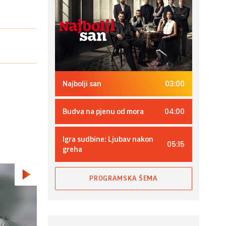
03:00
Najbolji san
04:00
Budva na pjenu od mora
Igra sudbine: Ljubav nakon
05:15
greha
PROGRAMSKA ŠEMA