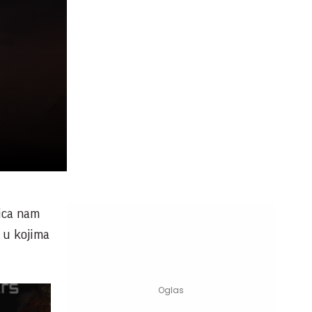
čica nam
, u kojima