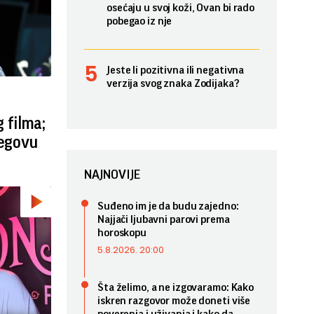
osećaju u svoj koži, Ovan bi rado
pobegao iz nje
Jeste li pozitivna ili negativna
verzija svog znaka Zodijaka?
 filma;
jegovu
NAJNOVIJE
Suđeno im je da budu zajedno:
Najjači ljubavni parovi prema
horoskopu
5.8.2026. 20:00
Šta želimo, a ne izgovaramo: Kako
iskren razgovor može doneti više