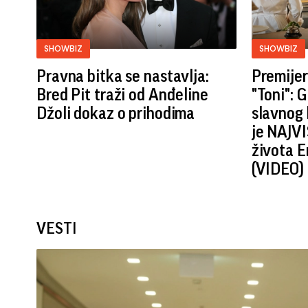
SHOWBIZ
SHOWBIZ
Pravna bitka se nastavlja:
Premijer
Bred ​​Pit traži od Anđeline
"Toni": 
Džoli dokaz o prihodima
slavnog 
je NAJVI
života E
(VIDEO)
VESTI