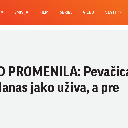
MA
EMISIJA
FILM
SERIJA
VIDEO
VESTI
O PROMENILA: Pevačic
anas jako uživa, a pre