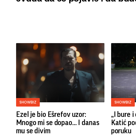
SHOWBIZ
SHOWBIZ
Ezel je bio Ešrefov uzor:
„I bure 
Mnogo mi se dopao... I danas
Katić po
mu se divim
poruku