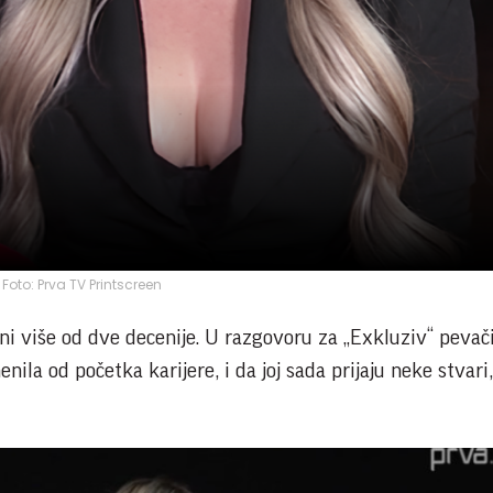
Foto: Prva TV Printscreen
ni više od dve decenije. U razgovoru za „Exkluziv“ peva
ila od početka karijere, i da joj sada prijaju neke stvari