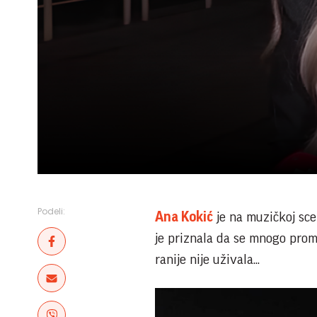
Podeli:
Ana Kokić
je na muzičkoj sce
je priznala da se mnogo promen
ranije nije uživala...