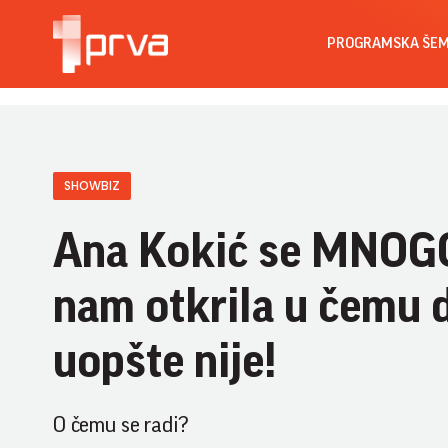
PROGRAMSKA ŠE
SHOWBIZ
Ana Kokić se MNOG
nam otkrila u čemu d
uopšte nije!
O čemu se radi?