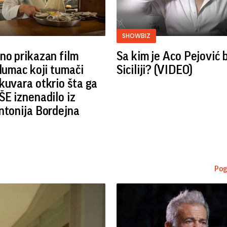
SHOWBIZ
no prikazan film
Sa kim je Aco Pejović 
Glumac koji tumači
Siciliji? (VIDEO)
kuvara otkrio šta ga
ŠE iznenadilo iz
ntonija Bordejna
Pog