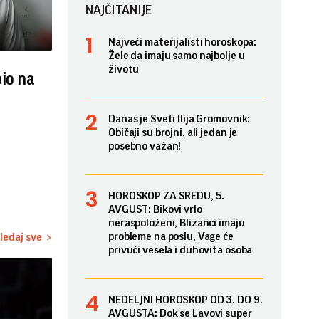
NAJČITANIJE
Najveći materijalisti horoskopa:
Žele da imaju samo najbolje u
životu
bio na
Danas je Sveti Ilija Gromovnik:
Običaji su brojni, ali jedan je
posebno važan!
HOROSKOP ZA SREDU, 5.
AVGUST: Bikovi vrlo
neraspoloženi, Blizanci imaju
probleme na poslu, Vage će
ledaj sve
privući vesela i duhovita osoba
NEDELJNI HOROSKOP OD 3. DO 9.
AVGUSTA: Dok se Lavovi super