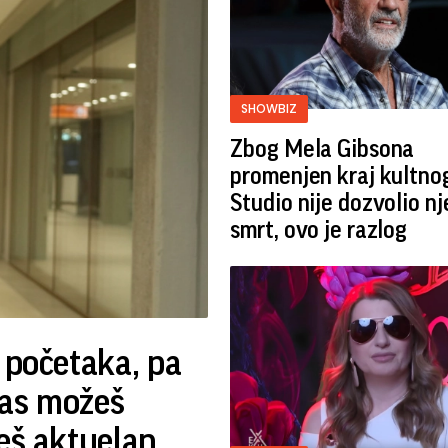
SHOWBIZ
Zbog Mela Gibsona
promenjen kraj kultnog
Studio nije dozvolio n
smrt, ovo je razlog
 početaka, pa
nas možeš
deš aktuelan