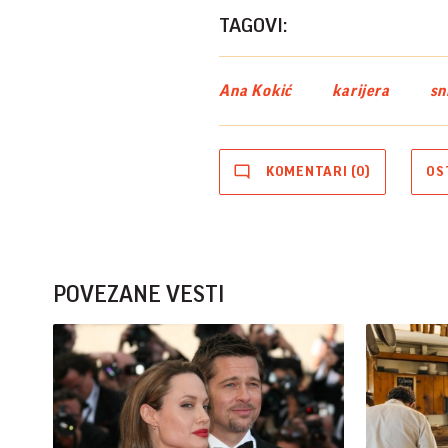
TAGOVI:
Ana Kokić
karijera
sn
KOMENTARI (0)
OS
POVEZANE VESTI