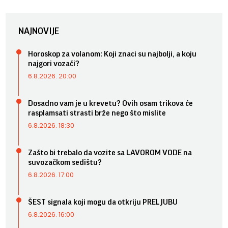
NAJNOVIJE
Horoskop za volanom: Koji znaci su najbolji, a koju
najgori vozači?
6.8.2026. 20:00
Dosadno vam je u krevetu? Ovih osam trikova će
rasplamsati strasti brže nego što mislite
6.8.2026. 18:30
Zašto bi trebalo da vozite sa LAVOROM VODE na
suvozačkom sedištu?
6.8.2026. 17:00
ŠEST signala koji mogu da otkriju PRELJUBU
6.8.2026. 16:00