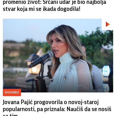
promenio život: Srčani udar je bio najbolja
stvar koja mi se ikada dogodila!
SHOWBIZ
Jovana Pajić progovorila o novoj-staroj
popularnosti, pa priznala: Naučiš da se nosiš