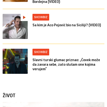
Bordejna (VIDEO)
SHOWBIZ
Sa kim je Aco Pejović bio na Siciliji? (VIDEO)
SHOWBIZ
Slavni turski glumac priznao: „Čovek može
da zavara sebe, zato slušam one kojima
verujem“
ŽIVOT