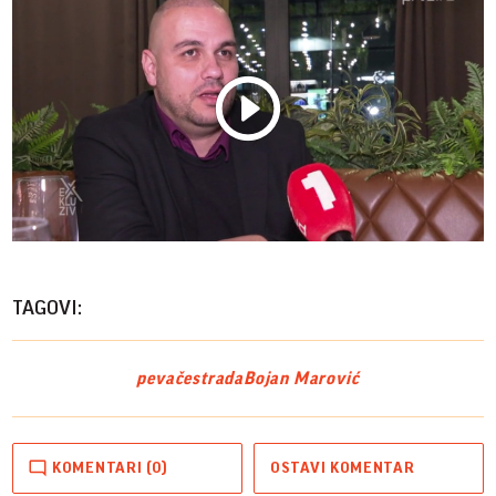
Play
Vide
TAGOVI:
pevač
estrada
Bojan Marović
KOMENTARI (0)
OSTAVI KOMENTAR