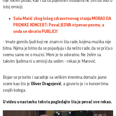
nije iskren posao, kao i da sa pojedinim osobama ne želi da sedi u
istoj emisiji.
Saša Matić zbog lošeg zdravstvenog stanja MORAO DA
PRENIKE KONCERT: Pevač JEDVA otpevao pesmu, a
onda se obratio PUBLICI!
- Imate gomilu ljudi koji ne znam ni šta rade, kojima muzika nije
bitna. Njima je bitno da se pojavljuju i da nešto rade, da se priča o
svemu samo ne o muzici. Meni je to odvratno. Ne želim sa
takvim ljudima ni u emisiji da sedim - rekao je Marović.
Bojan se prisetio i saradnje sa velikim imenima domaće javne
scene kao što je
Oliver Dragojević
, a govorio je i o koncertima
svojih kolega.
U videu u nastavku teksta pogledajte šta je pevač sve rekao.