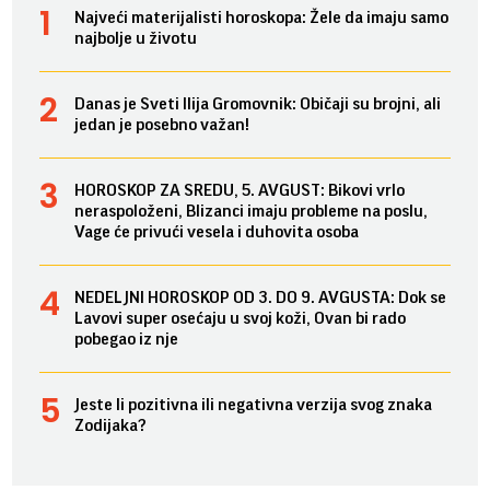
Najveći materijalisti horoskopa: Žele da imaju samo
najbolje u životu
Danas je Sveti Ilija Gromovnik: Običaji su brojni, ali
jedan je posebno važan!
HOROSKOP ZA SREDU, 5. AVGUST: Bikovi vrlo
neraspoloženi, Blizanci imaju probleme na poslu,
Vage će privući vesela i duhovita osoba
NEDELJNI HOROSKOP OD 3. DO 9. AVGUSTA: Dok se
Lavovi super osećaju u svoj koži, Ovan bi rado
pobegao iz nje
Jeste li pozitivna ili negativna verzija svog znaka
Zodijaka?