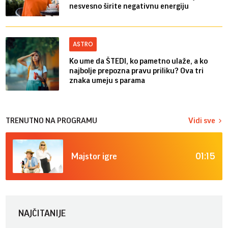
nesvesno širite negativnu energiju
ASTRO
Ko ume da ŠTEDI, ko pametno ulaže, a ko
najbolje prepozna pravu priliku? Ova tri
znaka umeju s parama
TRENUTNO NA PROGRAMU
Vidi sve
01:15
Majstor igre
NAJČITANIJE