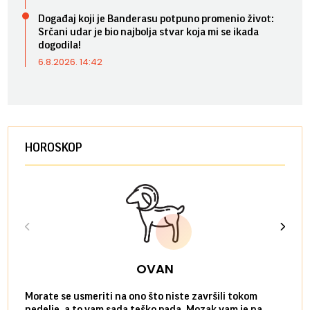
Događaj koji je Banderasu potpuno promenio život:
Srčani udar je bio najbolja stvar koja mi se ikada
dogodila!
6.8.2026. 14:42
HOROSKOP
OVAN
Morate se usmeriti na ono što niste završili tokom
Sve n
nedelje, a to vam sada teško pada. Mozak vam je na
potpu