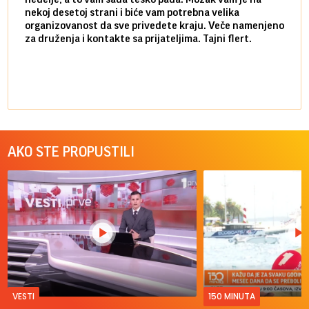
nekoj desetoj strani i biće vam potrebna velika
stvar
organizovanost da sve privedete kraju. Veče namenjeno
tempo
za druženja i kontakte sa prijateljima. Tajni flert.
najbl
AKO STE PROPUSTILI
VESTI
150 MINUTA