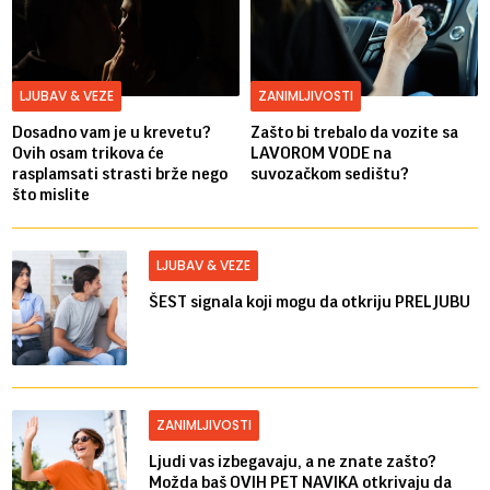
LJUBAV & VEZE
ZANIMLJIVOSTI
Dosadno vam je u krevetu?
Zašto bi trebalo da vozite sa
Ovih osam trikova će
LAVOROM VODE na
rasplamsati strasti brže nego
suvozačkom sedištu?
što mislite
LJUBAV & VEZE
ŠEST signala koji mogu da otkriju PRELJUBU
ZANIMLJIVOSTI
Ljudi vas izbegavaju, a ne znate zašto?
Možda baš OVIH PET NAVIKA otkrivaju da