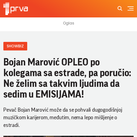
SHOWBIZ
Bojan Marović OPLEO po
kolegama sa estrade, pa poručio:
Ne želim sa takvim ljudima da
sedim u EMISIJAMA!
Pevač Bojan Marović može da se pohvali dugogodišnjoj
muzičkom karijerom, međutim, nema lepo mišljenje o
estradi.