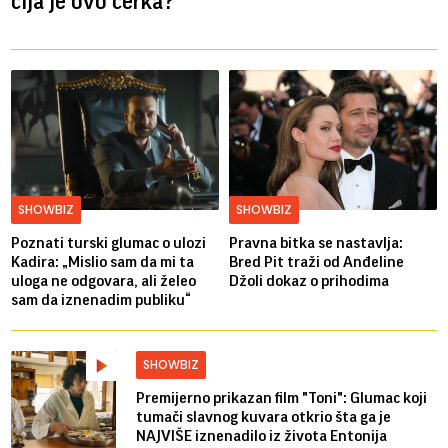
čija je ovo ćerka?
SHOWBIZ
SHOWBIZ
Poznati turski glumac o ulozi
Pravna bitka se nastavlja:
Kadira: „Mislio sam da mi ta
Bred ​​Pit traži od Anđeline
uloga ne odgovara, ali želeo
Džoli dokaz o prihodima
sam da iznenadim publiku“
SHOWBIZ
Premijerno prikazan film "Toni": Glumac koji
tumači slavnog kuvara otkrio šta ga je
NAJVIŠE iznenadilo iz života Entonija