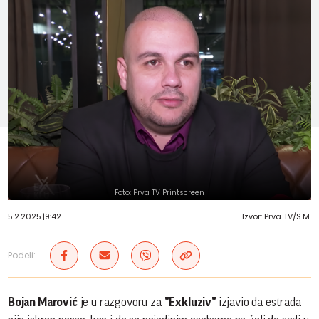
Foto: Prva TV Printscreen
5.2.2025.
|
9:42
Izvor: Prva TV/S.M.
Podeli:
Bojan Marović
je u razgovoru za
"Exkluziv"
izjavio da estrada