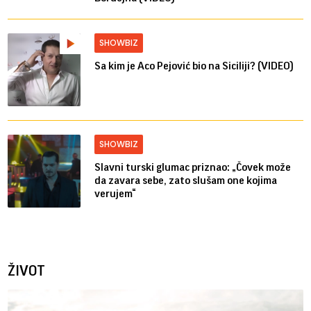
SHOWBIZ
Sa kim je Aco Pejović bio na Siciliji? (VIDEO)
SHOWBIZ
Slavni turski glumac priznao: „Čovek može
da zavara sebe, zato slušam one kojima
verujem“
ŽIVOT