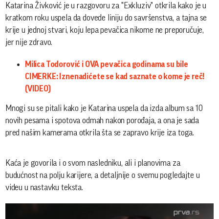
Katarina Živković je u razgovoru za "Exkluziv" otkrila kako je u
kratkom roku uspela da dovede liniju do savršenstva, a tajna se
krije u jednoj stvari, koju lepa pevačica nikome ne preporučuje,
jer nije zdravo.
Milica Todorović i OVA pevačica godinama su bile
CIMERKE: Iznenadićete se kad saznate o kome je reč!
(VIDEO)
Mnogi su se pitali kako je Katarina uspela da izda album sa 10
novih pesama i spotova odmah nakon porođaja, a ona je sada
pred našim kamerama otkrila šta se zapravo krije iza toga.
Kaća je govorila i o svom nasledniku, ali i planovima za
budućnost na polju karijere, a detaljnije o svemu pogledajte u
videu u nastavku teksta.