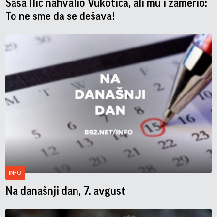
Saša Ilić nahvalio Vukotića, ali mu i zamerio:
To ne sme da se dešava!
INFO
Na današnji dan, 7. avgust