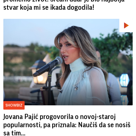
stvar koja mi se ikada dogodila!
SHOWBIZ
Jovana Pajić progovorila o novoj-staroj
popularnosti, pa priznala: Naučiš da se nosiš
sa tim...