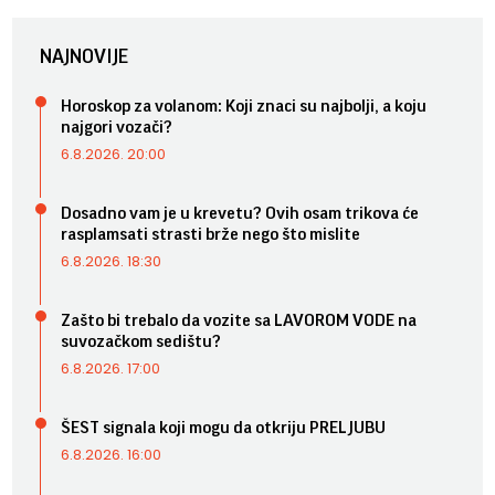
NAJNOVIJE
Horoskop za volanom: Koji znaci su najbolji, a koju
najgori vozači?
6.8.2026. 20:00
Dosadno vam je u krevetu? Ovih osam trikova će
rasplamsati strasti brže nego što mislite
6.8.2026. 18:30
Zašto bi trebalo da vozite sa LAVOROM VODE na
suvozačkom sedištu?
6.8.2026. 17:00
ŠEST signala koji mogu da otkriju PRELJUBU
6.8.2026. 16:00