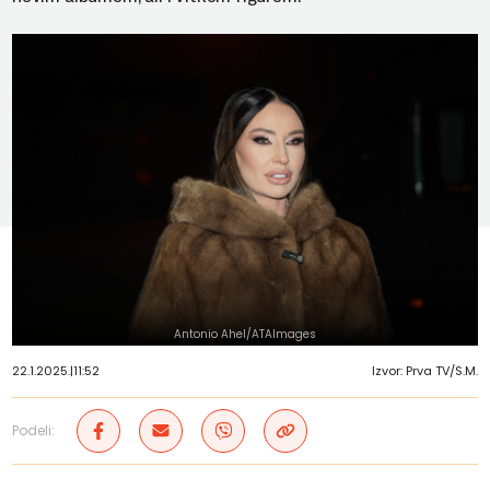
Antonio Ahel/ATAImages
22.1.2025.
|
11:52
Izvor: Prva TV/S.M.
Podeli: