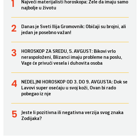
Najveći materijalisti horoskopa: Žele da imaju samo
najbolje u životu
Danas je Sveti Ilija Gromovnik: Običaji su brojni, ali
jedan je posebno važan!
HOROSKOP ZA SREDU, 5. AVGUST: Bikovi vrlo
neraspoloženi, Blizanci imaju probleme na poslu,
Vage će privući vesela i duhovita osoba
NEDELJNI HOROSKOP OD 3. DO 9. AVGUSTA: Dok se
Lavovi super osećaju u svoj koži, Ovan bi rado
pobegao iz nje
Jeste li pozitivna ili negativna verzija svog znaka
Zodijaka?