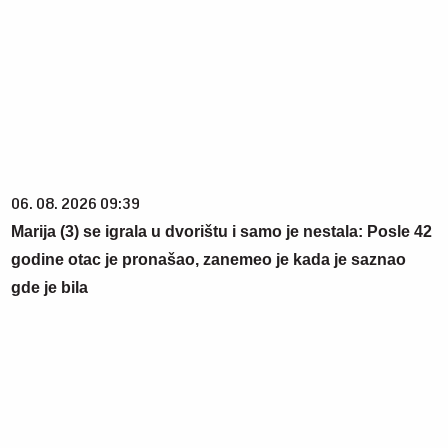
06. 08. 2026 09:39
Marija (3) se igrala u dvorištu i samo je nestala: Posle 42
godine otac je pronašao, zanemeo je kada je saznao
gde je bila
05. 08. 2026 15:45
Сазнања „Политике”: Ко је поставио замку
Митрополиту Методију у Горњем Заостру