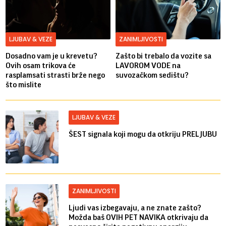
LJUBAV & VEZE
ZANIMLJIVOSTI
Dosadno vam je u krevetu?
Zašto bi trebalo da vozite sa
Ovih osam trikova će
LAVOROM VODE na
rasplamsati strasti brže nego
suvozačkom sedištu?
što mislite
LJUBAV & VEZE
ŠEST signala koji mogu da otkriju PRELJUBU
ZANIMLJIVOSTI
Ljudi vas izbegavaju, a ne znate zašto?
Možda baš OVIH PET NAVIKA otkrivaju da