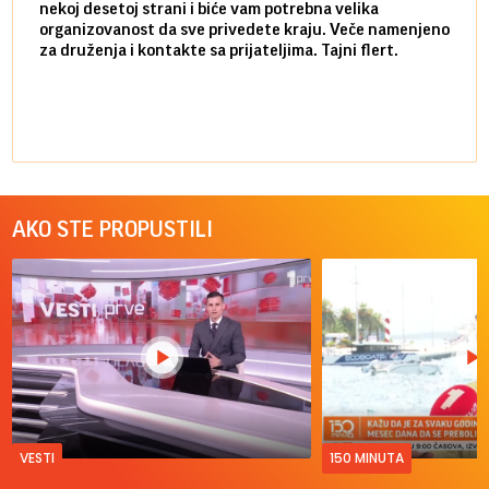
nekoj desetoj strani i biće vam potrebna velika
stvar
organizovanost da sve privedete kraju. Veče namenjeno
tempo
za druženja i kontakte sa prijateljima. Tajni flert.
najbl
AKO STE PROPUSTILI
VESTI
150 MINUTA