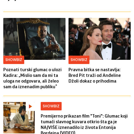
SHOWBIZ
SHOWBIZ
Poznati turski glumac o ulozi
Pravna bitka se nastavlja:
Kadira: „Mislio sam da mi ta
Bred ​​Pit traži od Anđeline
uloga ne odgovara, ali želeo
Džoli dokaz o prihodima
sam da iznenadim publiku“
SHOWBIZ
Premijerno prikazan film "Toni": Glumac koji
tumači slavnog kuvara otkrio šta ga je
NAJVIŠE iznenadilo iz života Entonija
Bordejna (VIDEO)