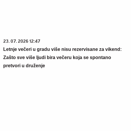
06. 08. 2026 07:08
Evo u kojim banjama važi vaučer od 10.000 dinara -
kompletan spisak destinacija u Srbiji
06. 08. 2026 21:51
Aleksić: "Nemamo čega da se plašimo u Kazahstanu"