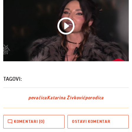
Play
Vide
TAGOVI:
pevačica
Katarina Živković
porodica
KOMENTARI (0)
OSTAVI KOMENTAR