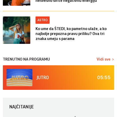
nesvesno širite negativnu energiju
ASTRO
Ko ume da ŠTEDI, ko pametno ulaže, a ko
najbolje prepozna pravu priliku? Ova tri
znaka umeju s parama
TRENUTNO NA PROGRAMU
Vidi sve
05:55
JUTRO
NAJČITANIJE