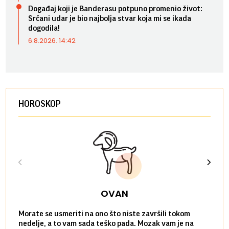
Događaj koji je Banderasu potpuno promenio život:
Srčani udar je bio najbolja stvar koja mi se ikada
dogodila!
6.8.2026. 14:42
HOROSKOP
OVAN
Morate se usmeriti na ono što niste završili tokom
Sve n
nedelje, a to vam sada teško pada. Mozak vam je na
potpu