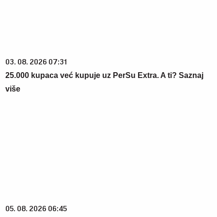
više
05. 08. 2026 06:45
Šta dete nasleđuje od oca, a šta od majke? Sve što
treba da znate o genetici
06. 08. 2026 13:34
Вучевић: Ђилас је свестан да је пред политичким
бродоломом