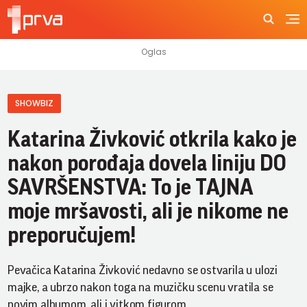
SHOWBIZ
Katarina Živković otkrila kako je
nakon porođaja dovela liniju DO
SAVRŠENSTVA: To je TAJNA
moje mršavosti, ali je nikome ne
preporučujem!
Pevačica Katarina Živković nedavno se ostvarila u ulozi
majke, a ubrzo nakon toga na muzičku scenu vratila se
novim albumom, ali i vitkom figurom.