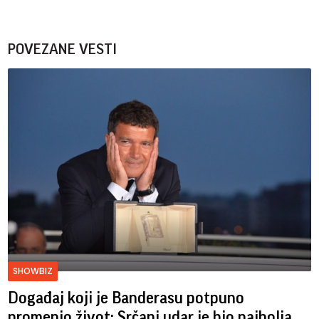
POVEZANE VESTI
SHOWBIZ
Događaj koji je Banderasu potpuno
promenio život: Srčani udar je bio najbolja