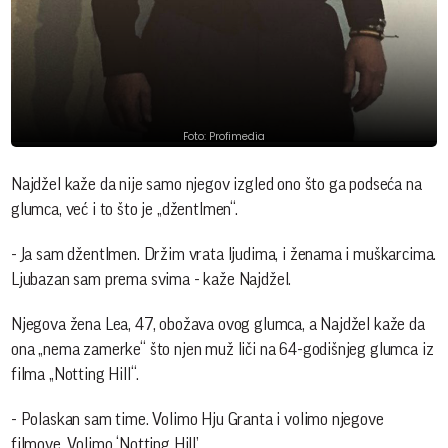
Foto: Profimedia
Najdžel kaže da nije samo njegov izgled ono što ga podseća na
glumca, već i to što je „džentlmen“.
- Ja sam džentlmen. Držim vrata ljudima, i ženama i muškarcima.
Ljubazan sam prema svima - kaže Najdžel.
Njegova žena Lea, 47, obožava ovog glumca, a Najdžel kaže da
ona „nema zamerke“ što njen muž liči na 64-godišnjeg glumca iz
filma „Notting Hill“.
- Polaskan sam time. Volimo Hju Granta i volimo njegove
filmove. Volimo ‘Notting Hill’.