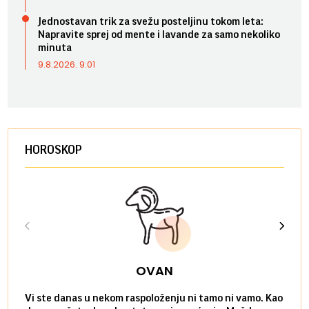
Jednostavan trik za svežu posteljinu tokom leta:
Napravite sprej od mente i lavande za samo nekoliko
minuta
9.8.2026. 9:01
HOROSKOP
OVAN
Vi ste danas u nekom raspoloženju ni tamo ni vamo. Kao
Danas