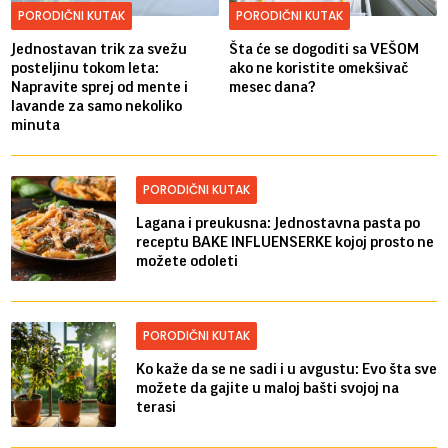
PORODIČNI KUTAK
PORODIČNI KUTAK
Jednostavan trik za svežu
Šta će se dogoditi sa VEŠOM
posteljinu tokom leta:
ako ne koristite omekšivač
Napravite sprej od mente i
mesec dana?
lavande za samo nekoliko
minuta
PORODIČNI KUTAK
Lagana i preukusna: Jednostavna pasta po
receptu BAKE INFLUENSERKE kojoj prosto ne
možete odoleti
PORODIČNI KUTAK
Ko kaže da se ne sadi i u avgustu: Evo šta sve
možete da gajite u maloj bašti svojoj na
terasi