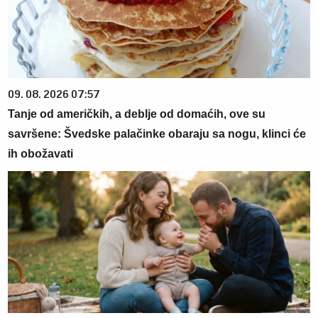
09. 08. 2026 07:57
Tanje od američkih, a deblje od domaćih, ove su
savršene: Švedske palačinke obaraju sa nogu, klinci će
ih obožavati