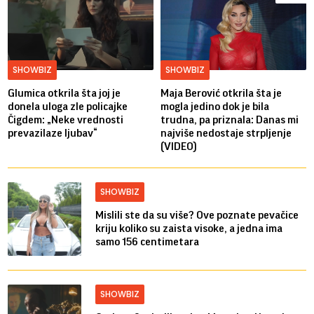
SHOWBIZ
SHOWBIZ
Glumica otkrila šta joj je
Maja Berović otkrila šta je
donela uloga zle policajke
mogla jedino dok je bila
Čigdem: „Neke vrednosti
trudna, pa priznala: Danas mi
prevazilaze ljubav“
najviše nedostaje strpljenje
(VIDEO)
SHOWBIZ
Mislili ste da su više? Ove poznate pevačice
kriju koliko su zaista visoke, a jedna ima
samo 156 centimetara
SHOWBIZ