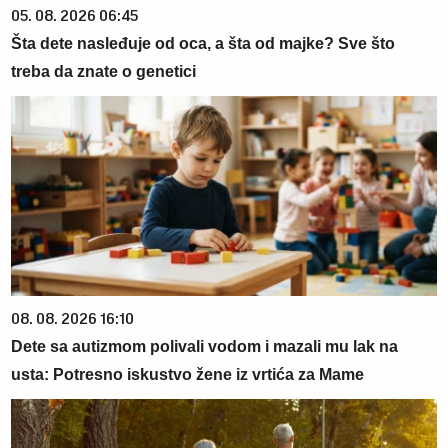
05. 08. 2026 06:45
Šta dete nasleđuje od oca, a šta od majke? Sve što
treba da znate o genetici
08. 08. 2026 16:10
Dete sa autizmom polivali vodom i mazali mu lak na
usta: Potresno iskustvo žene iz vrtića za Mame