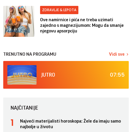
ZDRAVLJE & LEPOTA
Ove namirnice i pića ne treba uzimati
zajedno s magnezijumom: Mogu da smanje
njegovu apsorpciju
TRENUTNO NA PROGRAMU
Vidi sve
07:55
JUTRO
NAJČITANIJE
Najveći materijalisti horoskopa: Žele da imaju samo
najbolje u životu