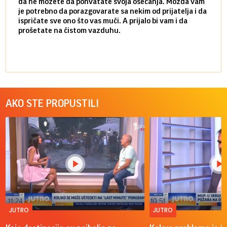
da ne možete da pohvatate svoja osećanja. Možda vam
posve
je potrebno da porazgovarate sa nekim od prijatelja i da
susre
ispričate sve ono što vas muči. A prijalo bi vam i da
volel
prošetate na čistom vazduhu.
način
AKO STE PROPUSTILI
JUTRO
JUTRO