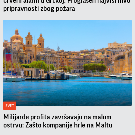
Crveni alarm u Grčkoj: Proglašen najviši nivo
pripravnosti zbog požara
SVET
Milijarde profita završavaju na malom
ostrvu: Zašto kompanije hrle na Maltu