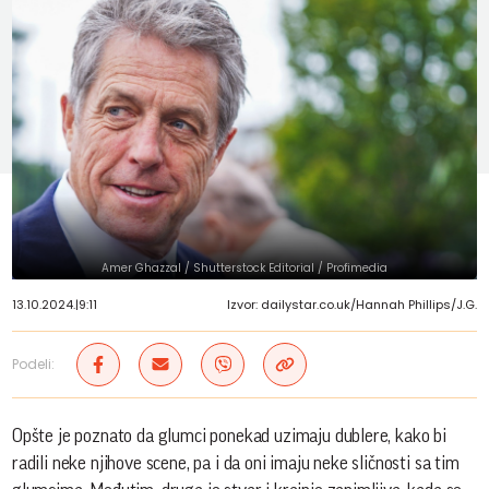
Amer Ghazzal / Shutterstock Editorial / Profimedia
13.10.2024.
|
9:11
Izvor: dailystar.co.uk/Hannah Phillips/J.G.
Podeli:
Opšte je poznato da glumci ponekad uzimaju dublere, kako bi
radili neke njihove scene, pa i da oni imaju neke sličnosti sa tim