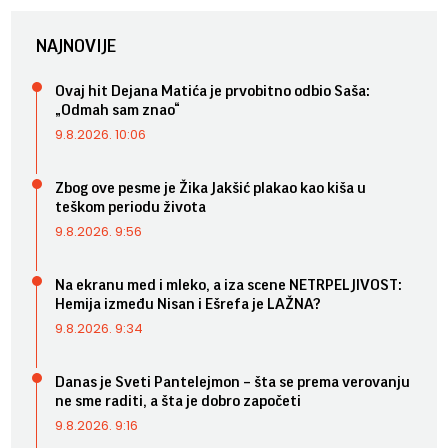
NAJNOVIJE
Ovaj hit Dejana Matića je prvobitno odbio Saša:
„Odmah sam znao“
9.8.2026. 10:06
Zbog ove pesme je Žika Jakšić plakao kao kiša u
teškom periodu života
9.8.2026. 9:56
Na ekranu med i mleko, a iza scene NETRPELJIVOST:
Hemija između Nisan i Ešrefa je LAŽNA?
9.8.2026. 9:34
Danas je Sveti Pantelejmon – šta se prema verovanju
ne sme raditi, a šta je dobro započeti
9.8.2026. 9:16