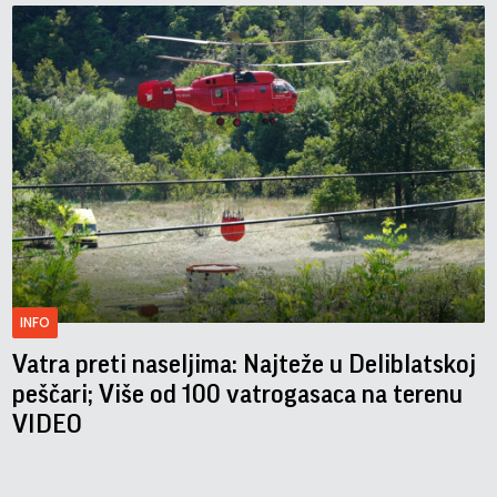
INFO
Vatra preti naseljima: Najteže u Deliblatskoj
peščari; Više od 100 vatrogasaca na terenu
VIDEO