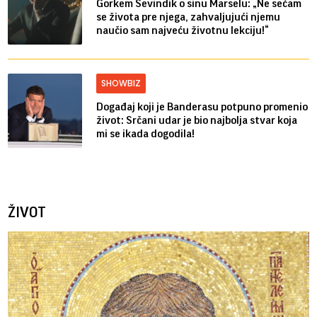
Gorkem Sevindik o sinu Marselu: „Ne sećam
se života pre njega, zahvaljujući njemu
naučio sam najveću životnu lekciju!“
SHOWBIZ
Događaj koji je Banderasu potpuno promenio
život: Srčani udar je bio najbolja stvar koja
mi se ikada dogodila!
ŽIVOT