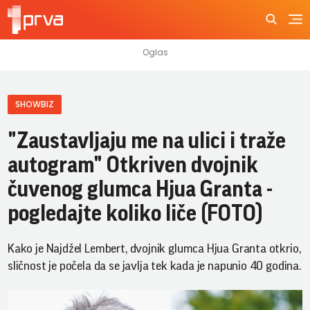
SHOWBIZ
"Zaustavljaju me na ulici i traže
autogram" Otkriven dvojnik
čuvenog glumca Hjua Granta -
pogledajte koliko liče (FOTO)
Kako je Najdžel Lembert, dvojnik glumca Hjua Granta otkrio,
sličnost je počela da se javlja tek kada je napunio 40 godina.