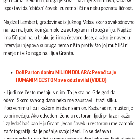
glumcima. Međutim, druga je stvar i krajnje zanimljiva, kada se
ispostavi da "običan" čovek izuzetno liči na neku poznatu ličnost.
Najdžel Lembert, građevinac iz Južnog Velsa, skoro svakodnevno
nailazi na ljude koji ga mole za autogram ili fotografiju. Najdžel
ima 50 godina, u braku je i ima četvoro dece, a kako je naveo u
intervjuu njegova supruga nema ništa protiv što joj muž liči ni
manje ni više nego na Hjua Granta.
Doli Parton donira MILION DOLARA: Pevačica je
HUMANIM GESTOM sve oduševila! (VIDEO)
- Ljudi me često mešaju s njim. To je stalno. Gde god da
odem.
Skoro svakog dana neko me zaustavi i traži sliku.
Pocrvenim u licu i kažem im da nisam on. Kada radim, mušterije
to primećuju. Ako odvedem ženu u restoran, ljudi prilaze i kažu
‘izgledaš baš kao Hju Grant’.
Jedan čovek u restoranu me zamolio
za fotografiju da je pošalje svojoj ženi. To se dešava u