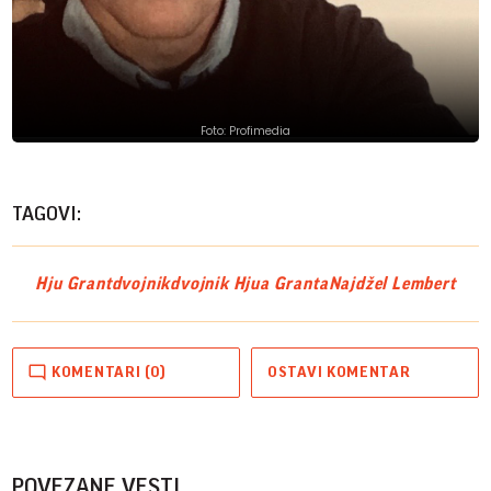
Foto: Profimedia
TAGOVI:
Hju Grant
dvojnik
dvojnik Hjua Granta
Najdžel Lembert
KOMENTARI (0)
OSTAVI KOMENTAR
POVEZANE VESTI