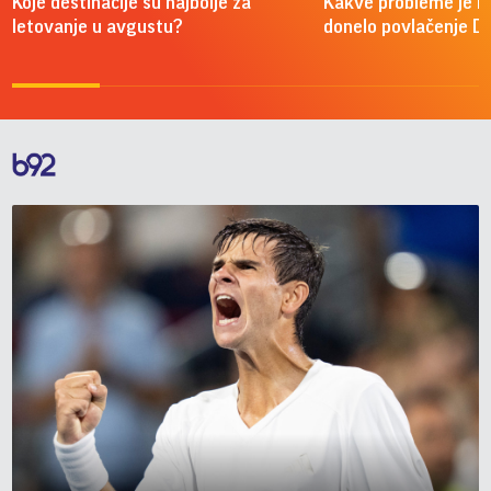
Koje destinacije su najbolje za
Kakve probleme je 
letovanje u avgustu?
donelo povlačenje D