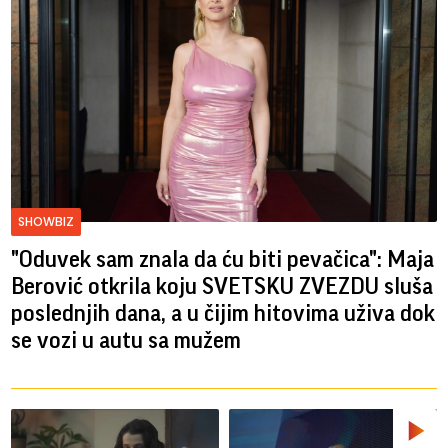
SHOWBIZ
"Oduvek sam znala da ću biti pevačica": Maja
Berović otkrila koju SVETSKU ZVEZDU sluša
poslednjih dana, a u čijim hitovima uživa dok
se vozi u autu sa mužem