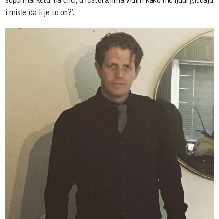
supermarketu, na ulici, u restoranima.Vidim kako me ljudi gledaju
i misle ‘da li je to on?’.