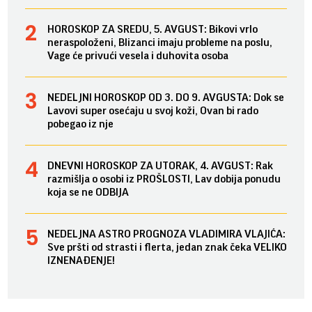
HOROSKOP ZA SREDU, 5. AVGUST: Bikovi vrlo
neraspoloženi, Blizanci imaju probleme na poslu,
Vage će privući vesela i duhovita osoba
NEDELJNI HOROSKOP OD 3. DO 9. AVGUSTA: Dok se
Lavovi super osećaju u svoj koži, Ovan bi rado
pobegao iz nje
DNEVNI HOROSKOP ZA UTORAK, 4. AVGUST: Rak
razmišlja o osobi iz PROŠLOSTI, Lav dobija ponudu
koja se ne ODBIJA
NEDELJNA ASTRO PROGNOZA VLADIMIRA VLAJIĆA:
Sve pršti od strasti i flerta, jedan znak čeka VELIKO
IZNENAĐENJE!