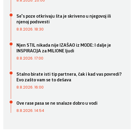
8.8.2026. 20:00
Se*s poze otkrivaju šta je skriveno u njegovoj ili
njenoj podsvesti
8.8.2026. 18:30
Njen STIL nikada nije IZAŠAO iz MODE: I dalje je
INSPIRACIJA za MILIONE ljudi
8.8.2026. 17:00
Stalno birate isti tip partnera, čak i kad vas povredi?
Evo zašto vam se to dešava
8.8.2026. 16:00
Ove rase pasa se ne snalaze dobro u vodi
8.8.2026. 14:54