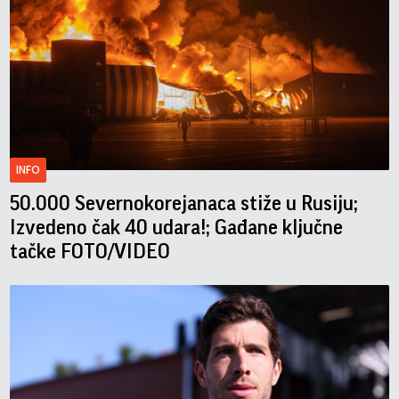
INFO
50.000 Severnokorejanaca stiže u Rusiju;
Izvedeno čak 40 udara!; Gađane ključne
tačke FOTO/VIDEO