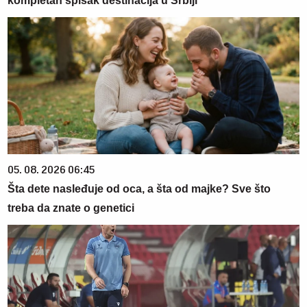
kompletan spisak destinacija u Srbiji
05. 08. 2026 06:45
Šta dete nasleđuje od oca, a šta od majke? Sve što
treba da znate o genetici