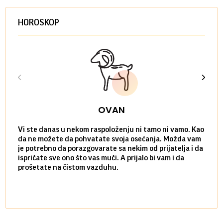
HOROSKOP
OVAN
Vi ste danas u nekom raspoloženju ni tamo ni vamo. Kao
Danas
da ne možete da pohvatate svoja osećanja. Možda vam
posve
je potrebno da porazgovarate sa nekim od prijatelja i da
susre
ispričate sve ono što vas muči. A prijalo bi vam i da
volel
prošetate na čistom vazduhu.
način