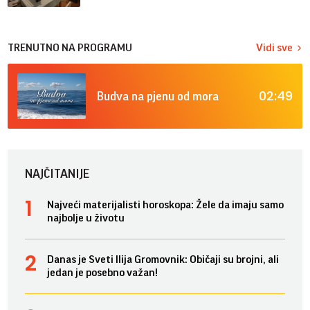
TRENUTNO NA PROGRAMU
Vidi sve
02:49
Budva na pjenu od mora
NAJČITANIJE
Najveći materijalisti horoskopa: Žele da imaju samo
najbolje u životu
Danas je Sveti Ilija Gromovnik: Običaji su brojni, ali
jedan je posebno važan!