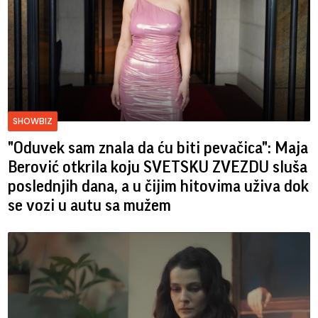
SHOWBIZ
"Oduvek sam znala da ću biti pevačica": Maja
Berović otkrila koju SVETSKU ZVEZDU sluša
poslednjih dana, a u čijim hitovima uživa dok
se vozi u autu sa mužem