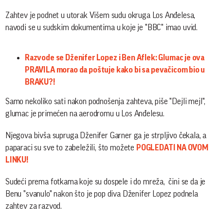
Zahtev je podnet u utorak Višem sudu okruga Los Anđelesa,
navodi se u sudskim dokumentima u koje je "BBC" imao uvid.
Razvode se Dženifer Lopez i Ben Aflek: Glumac je ova
PRAVILA morao da poštuje kako bi sa pevačicom bio u
BRAKU?!
Samo nekoliko sati nakon podnošenja zahteva, piše "Dejli mejl",
glumac je primećen na aerodromu u Los Anđelesu.
Njegova bivša supruga Dženifer Garner ga je strpljivo čekala, a
paparaci su sve to zabeležili, što možete
POGLEDATI NA OVOM
LINKU!
Sudeći prema fotkama koje su dospele i do mreža, čini se da je
Benu "svanulo" nakon što je pop diva Dženifer Lopez podnela
zahtev za razvod.