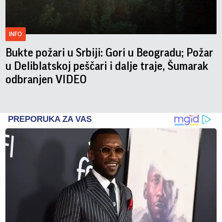
INFO
Bukte požari u Srbiji: Gori u Beogradu; Požar
u Deliblatskoj peščari i dalje traje, Šumarak
odbranjen VIDEO