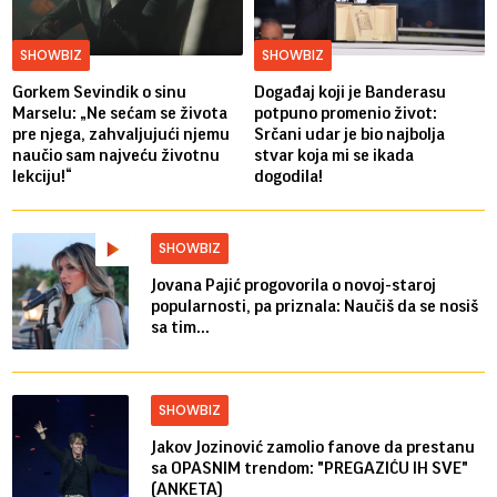
SHOWBIZ
SHOWBIZ
Gorkem Sevindik o sinu
Događaj koji je Banderasu
Marselu: „Ne sećam se života
potpuno promenio život:
pre njega, zahvaljujući njemu
Srčani udar je bio najbolja
naučio sam najveću životnu
stvar koja mi se ikada
lekciju!“
dogodila!
SHOWBIZ
Jovana Pajić progovorila o novoj-staroj
popularnosti, pa priznala: Naučiš da se nosiš
sa tim...
SHOWBIZ
Jakov Jozinović zamolio fanove da prestanu
sa OPASNIM trendom: "PREGAZIĆU IH SVE"
(ANKETA)