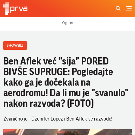
SHOWBIZ
Ben Aflek već "sija" PORED
BIVŠE SUPRUGE: Pogledajte
kako ga je dočekala na
aerodromu! Da li mu je "svanulo"
nakon razvoda? (FOTO)
Zvanično je - Dženifer Lopez i Ben Aflek se razvode!