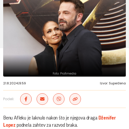
Foto: Profimedia
21.8.2024.
|
9:59
Izvor: Superžena
Podeli:
Benu Afleku je laknulo nakon što je njegova draga
Dženifer
Lopez
podnela zahtev za razvod braka.