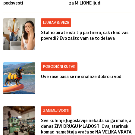
podsvesti
za MILIONE ljudi
LJUBAV & VEZE
Stalno birate isti tip partnera, čak i kad vas
povredi? Evo zašto vam se to dešava
PORODIČNI KUTAK
Ove rase pasa se ne snalaze dobro u vodi
ZANIMLJIVOSTI
Sve kuhinje Jugoslavije nekada su ga imale, a
danas ŽIVI DRUGU MLADOST: Ovaj starinski
komad nameštaja vraća se NA VELIKA VRATA