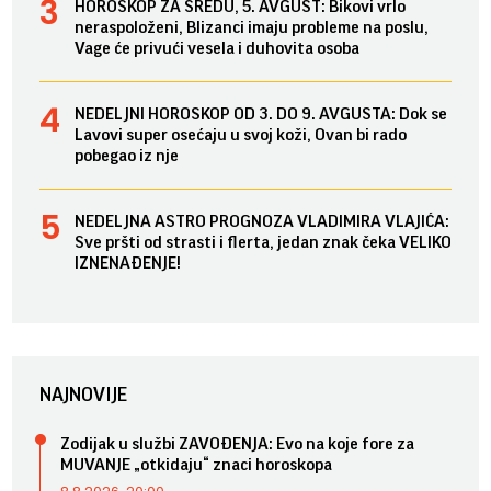
HOROSKOP ZA SREDU, 5. AVGUST: Bikovi vrlo
neraspoloženi, Blizanci imaju probleme na poslu,
Vage će privući vesela i duhovita osoba
NEDELJNI HOROSKOP OD 3. DO 9. AVGUSTA: Dok se
Lavovi super osećaju u svoj koži, Ovan bi rado
pobegao iz nje
NEDELJNA ASTRO PROGNOZA VLADIMIRA VLAJIĆA:
Sve pršti od strasti i flerta, jedan znak čeka VELIKO
IZNENAĐENJE!
NAJNOVIJE
Zodijak u službi ZAVOĐENJA: Evo na koje fore za
MUVANJE „otkidaju“ znaci horoskopa