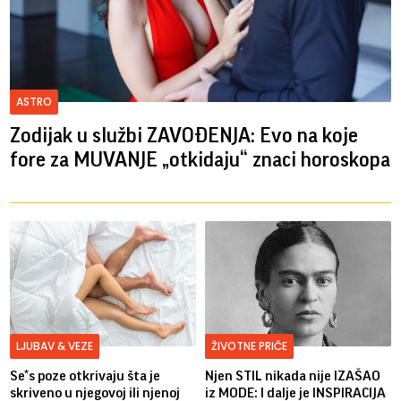
ASTRO
Zodijak u službi ZAVOĐENJA: Evo na koje
fore za MUVANJE „otkidaju“ znaci horoskopa
LJUBAV & VEZE
ŽIVOTNE PRIČE
Se*s poze otkrivaju šta je
Njen STIL nikada nije IZAŠAO
skriveno u njegovoj ili njenoj
iz MODE: I dalje je INSPIRACIJA