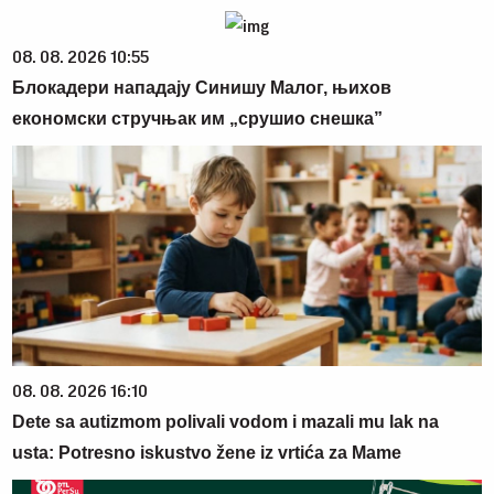
08. 08. 2026 10:55
Блокадери нападају Синишу Малог, њихов
економски стручњак им „срушио снешка”
08. 08. 2026 16:10
Dete sa autizmom polivali vodom i mazali mu lak na
usta: Potresno iskustvo žene iz vrtića za Mame