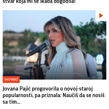
stvar koja mi se ikada dogodila!
SHOWBIZ
Jovana Pajić progovorila o novoj-staroj
popularnosti, pa priznala: Naučiš da se nosiš
sa tim...