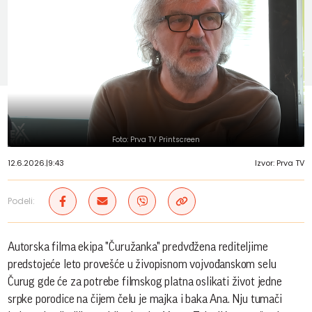
Foto: Prva TV Printscreen
12.6.2026.
|
9:43
Izvor: Prva TV
Podeli:
Autorska filma ekipa "Čuružanka" predvđžena rediteljime
predstojeće leto provešće u živopisnom vojvođanskom selu
Čurug gde će za potrebe filmskog platna oslikati život jedne
srpke porodice na čijem čelu je majka i baka Ana. Nju tumači