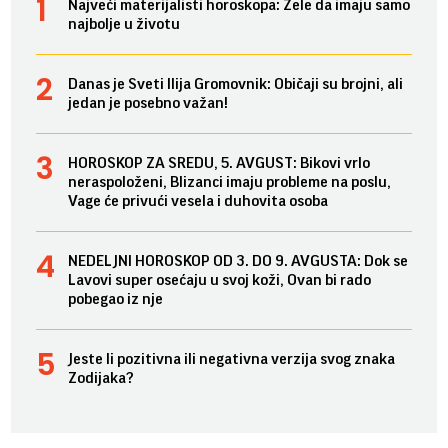
Najveći materijalisti horoskopa: Žele da imaju samo
najbolje u životu
Danas je Sveti Ilija Gromovnik: Običaji su brojni, ali
jedan je posebno važan!
HOROSKOP ZA SREDU, 5. AVGUST: Bikovi vrlo
neraspoloženi, Blizanci imaju probleme na poslu,
Vage će privući vesela i duhovita osoba
NEDELJNI HOROSKOP OD 3. DO 9. AVGUSTA: Dok se
Lavovi super osećaju u svoj koži, Ovan bi rado
pobegao iz nje
Jeste li pozitivna ili negativna verzija svog znaka
Zodijaka?