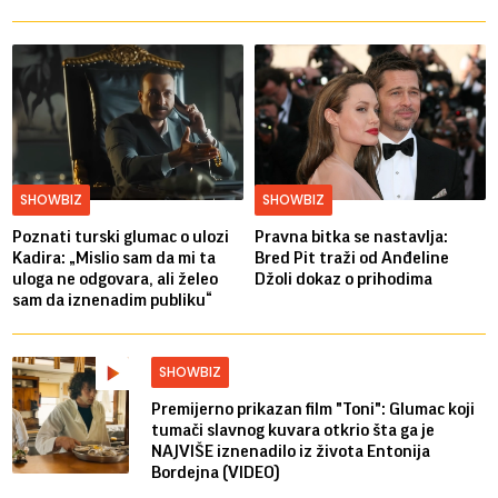
SHOWBIZ
SHOWBIZ
Poznati turski glumac o ulozi
Pravna bitka se nastavlja:
Kadira: „Mislio sam da mi ta
Bred ​​Pit traži od Anđeline
uloga ne odgovara, ali želeo
Džoli dokaz o prihodima
sam da iznenadim publiku“
SHOWBIZ
Premijerno prikazan film "Toni": Glumac koji
tumači slavnog kuvara otkrio šta ga je
NAJVIŠE iznenadilo iz života Entonija
Bordejna (VIDEO)