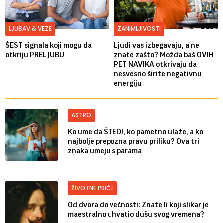
LJUBAV & VEZE
ZANIMLJIVOSTI
ŠEST signala koji mogu da
Ljudi vas izbegavaju, a ne
otkriju PRELJUBU
znate zašto? Možda baš OVIH
PET NAVIKA otkrivaju da
nesvesno širite negativnu
energiju
ASTRO
Ko ume da ŠTEDI, ko pametno ulaže, a ko
najbolje prepozna pravu priliku? Ova tri
znaka umeju s parama
ŽIVOTNE PRIČE
Od dvora do večnosti: Znate li koji slikar je
maestralno uhvatio dušu svog vremena?