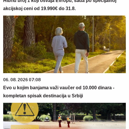
Hibrid broj 1 koji osvaja Evropu, sada po specijalnoj
akcijskoj ceni od 19.990€ do 31.8.
06. 08. 2026 07:08
Evo u kojim banjama važi vaučer od 10.000 dinara -
kompletan spisak destinacija u Srbiji