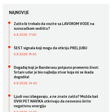
NAJNOVIJE
Zašto bi trebalo da vozite sa LAVOROM VODE na
suvozačkom sedištu?
6.8.2026. 17:00
ŠEST signala koji mogu da otkriju PRELJUBU
6.8.2026. 16:00
Događaj koji je Banderasu potpuno promenio život:
Srčani udar je bio najbolja stvar koja mi se ikada
dogodila!
6.8.2026. 14:42
Ljudi vas izbegavaju, a ne znate zašto? Možda baš
OVIH PET NAVIKA otkrivaju da nesvesno širite
negativnu energiju