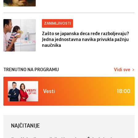
ZANIMLJIVOSTI
Zašto se japanska deca ređe razboljevaju?
Jedna jednostavna navika privukla pažnju
naučnika
TRENUTNO NA PROGRAMU
Vidi sve
18:00
Vesti
NAJČITANIJE