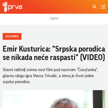
SHOWBIZ
Emir Kusturica: "Srpska porodica
se nikada neće raspasti" (VIDEO)
Slavni reditelj snima novi film pod nazivom "Čuružanka",
glavnu ulogu igra Vesna Trivalić, a tema je život jedne
srpske porodice.