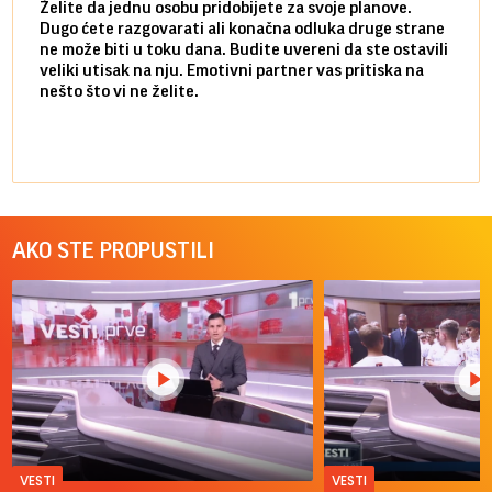
Želite da jednu osobu pridobijete za svoje planove.
Danas
Dugo ćete razgovarati ali konačna odluka druge strane
Niste
ne može biti u toku dana. Budite uvereni da ste ostavili
povol
veliki utisak na nju. Emotivni partner vas pritiska na
a pos
nešto što vi ne želite.
više 
AKO STE PROPUSTILI
VESTI
VESTI