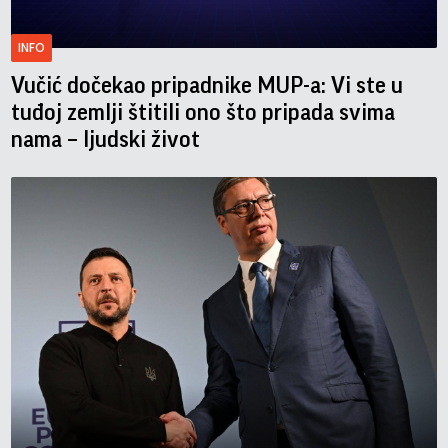
INFO
Vučić dočekao pripadnike MUP-a: Vi ste u
tuđoj zemlji štitili ono što pripada svima
nama – ljudski život