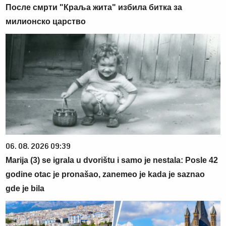
После смрти "Краља жита" избила битка за
милионско царство
06. 08. 2026 09:39
Marija (3) se igrala u dvorištu i samo je nestala: Posle 42
godine otac je pronašao, zanemeo je kada je saznao
gde je bila