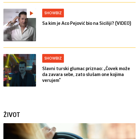
SHOWBIZ
Sa kim je Aco Pejović bio na Siciliji? (VIDEO)
SHOWBIZ
Slavni turski glumac priznao: „Čovek može
da zavara sebe, zato slušam one kojima
verujem“
ŽIVOT