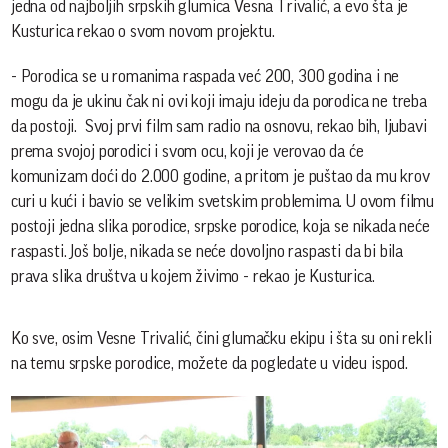
jedna od najboljih srpskih glumica Vesna Trivalić, a evo šta je
Kusturica rekao o svom novom projektu.
- Porodica se u romanima raspada već 200, 300 godina i ne
mogu da je ukinu čak ni ovi koji imaju ideju da porodica ne treba
da postoji. Svoj prvi film sam radio na osnovu, rekao bih, ljubavi
prema svojoj porodici i svom ocu, koji je verovao da će
komunizam doći do 2.000 godine, a pritom je puštao da mu krov
curi u kući i bavio se velikim svetskim problemima. U ovom filmu
postoji jedna slika porodice, srpske porodice, koja se nikada neće
raspasti. Još bolje, nikada se neće dovoljno raspasti da bi bila
prava slika društva u kojem živimo - rekao je Kusturica.
Ko sve, osim Vesne Trivalić, čini glumačku ekipu i šta su oni rekli
na temu srpske porodice, možete da pogledate u videu ispod.