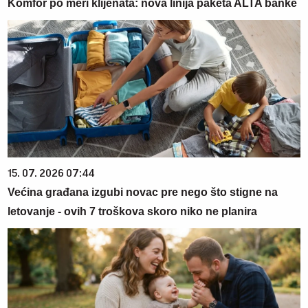
Komfor po meri klijenata: nova linija paketa ALTA banke
15. 07. 2026 07:44
Većina građana izgubi novac pre nego što stigne na
letovanje - ovih 7 troškova skoro niko ne planira