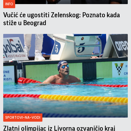
INFO
Vučić će ugostiti Zelenskog: Poznato kada
stiže u Beograd
SPORTOVI-NA-VODI
Zlatni olimpijac iz Livorna ozvaničio kraj