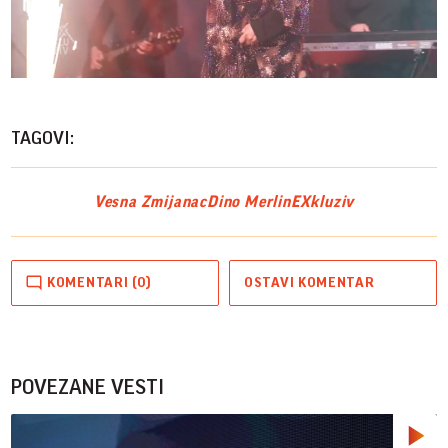
Play
Vide
TAGOVI:
Vesna Zmijanac
Dino Merlin
EXkluziv
KOMENTARI (0)
OSTAVI KOMENTAR
POVEZANE VESTI