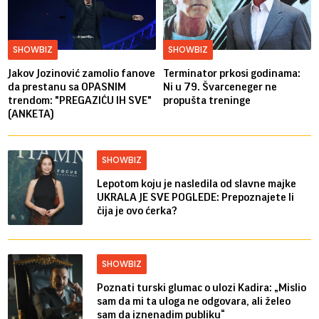
SHOWBIZ
SHOWBIZ
Jakov Jozinović zamolio fanove
Terminator prkosi godinama:
da prestanu sa OPASNIM
Ni u 79. Švarceneger ne
trendom: "PREGAZIĆU IH SVE"
propušta treninge
(ANKETA)
SHOWBIZ
Lepotom koju je nasledila od slavne majke
UKRALA JE SVE POGLEDE: Prepoznajete li
čija je ovo ćerka?
SHOWBIZ
Poznati turski glumac o ulozi Kadira: „Mislio
sam da mi ta uloga ne odgovara, ali želeo
sam da iznenadim publiku“