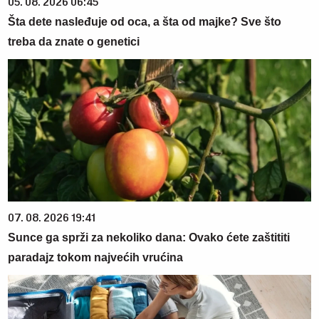
05. 08. 2026 06:45
Šta dete nasleđuje od oca, a šta od majke? Sve što
treba da znate o genetici
07. 08. 2026 19:41
Sunce ga sprži za nekoliko dana: Ovako ćete zaštititi
paradajz tokom najvećih vrućina