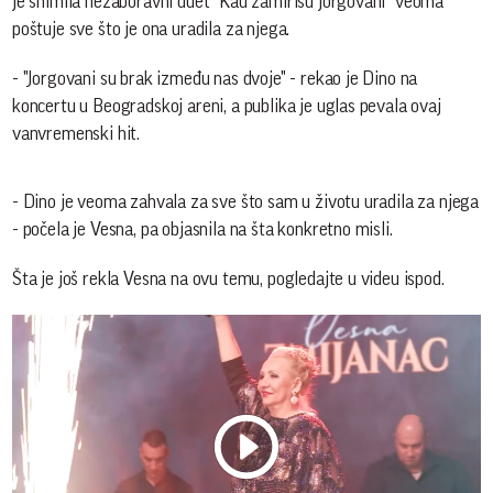
je snimila nezaboravni duet "Kad zamirišu jorgovani" veoma
poštuje sve što je ona uradila za njega.
- "Jorgovani su brak između nas dvoje" - rekao je Dino na
koncertu u Beogradskoj areni, a publika je uglas pevala ovaj
vanvremenski hit.
- Dino je veoma zahvala za sve što sam u životu uradila za njega
- počela je Vesna, pa objasnila na šta konkretno misli.
Šta je još rekla Vesna na ovu temu, pogledajte u videu ispod.