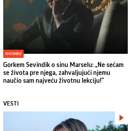
SHOWBIZ
Gorkem Sevindik o sinu Marselu: „Ne sećam
se života pre njega, zahvaljujući njemu
naučio sam najveću životnu lekciju!“
VESTI