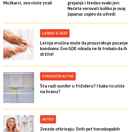
Muškarci, ovo niste znali
grejanje i štedeo svaki jen:
Nećete verovati koliko je ovaj
Japanac uspeo da uštedi
LJUBAV & VEZE
Letnja vrućina može da prouzrokuje pucanje
kondoma: Evo GDE nikada ne bi trebalo da ih
držite!
PORODIČNI KUTAK
Šta radi sunđer u frižideru? I kako to utiče
na hranu?
ASTRO
Zvezde otkrivaju: Ovih pet horoskopskih