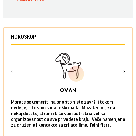
HOROSKOP
OVAN
Morate se usmeriti na ono što niste završili tokom
Sve n
nedelje, a to vam sada teško pada. Mozak vam je na
potpu
nekoj desetoj strani i biće vam potrebna velika
stvar
organizovanost da sve privedete kraju. Veče namenjeno
tempo
za druženja i kontakte sa prijateljima. Tajni flert.
najbl