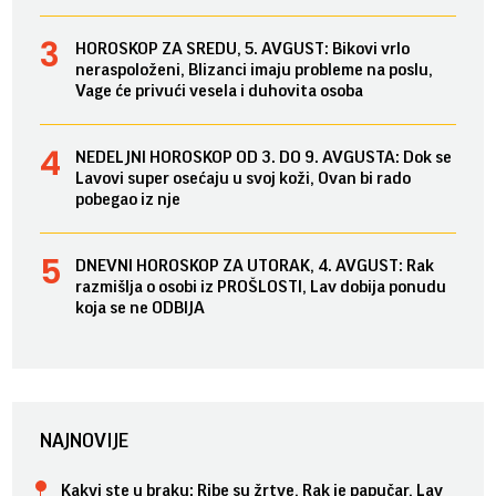
HOROSKOP ZA SREDU, 5. AVGUST: Bikovi vrlo
neraspoloženi, Blizanci imaju probleme na poslu,
Vage će privući vesela i duhovita osoba
NEDELJNI HOROSKOP OD 3. DO 9. AVGUSTA: Dok se
Lavovi super osećaju u svoj koži, Ovan bi rado
pobegao iz nje
DNEVNI HOROSKOP ZA UTORAK, 4. AVGUST: Rak
razmišlja o osobi iz PROŠLOSTI, Lav dobija ponudu
koja se ne ODBIJA
NAJNOVIJE
Kakvi ste u braku: Ribe su žrtve, Rak je papučar, Lav