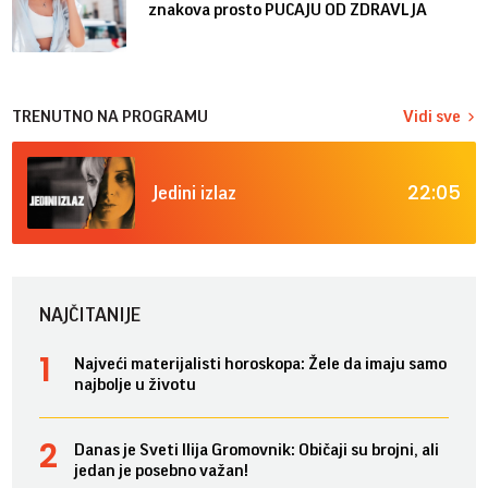
znakova prosto PUCAJU OD ZDRAVLJA
TRENUTNO NA PROGRAMU
Vidi sve
22:05
Jedini izlaz
NAJČITANIJE
Najveći materijalisti horoskopa: Žele da imaju samo
najbolje u životu
Danas je Sveti Ilija Gromovnik: Običaji su brojni, ali
jedan je posebno važan!