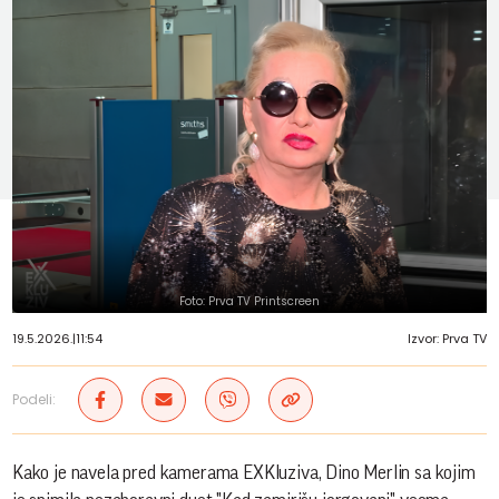
Foto: Prva TV Printscreen
19.5.2026.
|
11:54
Izvor: Prva TV
Podeli:
Kako je navela pred kamerama EXKluziva, Dino Merlin sa kojim