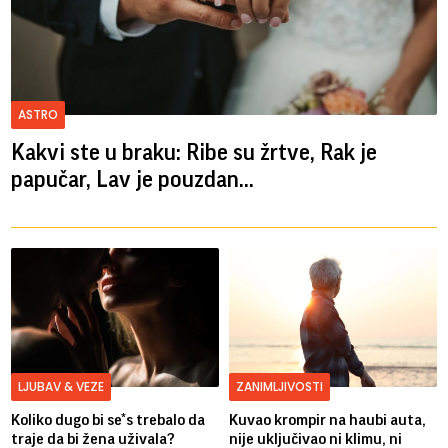
ASTRO
Kakvi ste u braku: Ribe su žrtve, Rak je
papučar, Lav je pouzdan...
LJUBAV & VEZE
ZANIMLJIVOSTI
Koliko dugo bi se*s trebalo da
Kuvao krompir na haubi auta,
traje da bi žena uživala?
nije uključivao ni klimu, ni