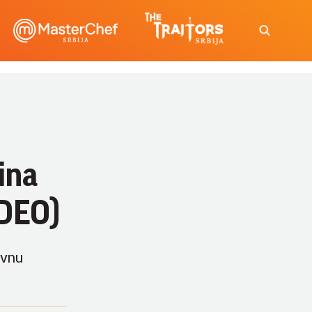
ina
IDEO)
ivnu