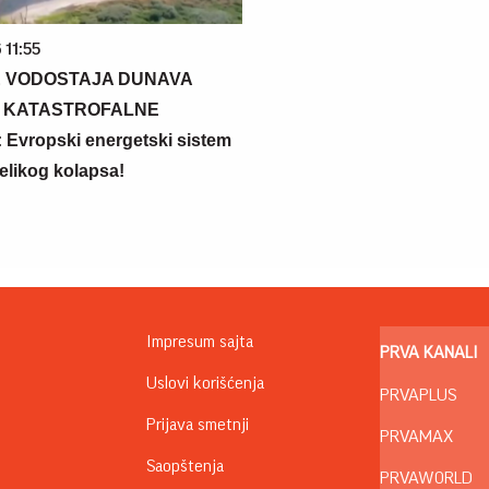
 11:55
 VODOSTAJA DUNAVA
 KATASTROFALNE
Evropski energetski sistem
 velikog kolapsa!
Impresum sajta
PRVA KANALI
Uslovi korišćenja
PRVAPLUS
Prijava smetnji
PRVAMAX
Saopštenja
PRVAWORLD