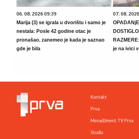
06. 08. 2026 09:39
07. 08. 2026
Marija (3) se igrala u dvorištu i samo je
OPADANjE
nestala: Posle 42 godine otac je
DOSTIGLO
pronašao, zanemeo je kada je saznao
RAZMERE: 
gde je bila
je na ivici
Kontakt
Prva
Menadžment TV Prva
Studio