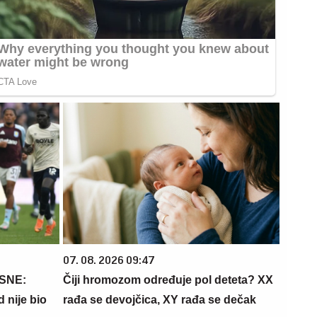
07. 08. 2026 09:47
SNE:
Čiji hromozom određuje pol deteta? XX
 nije bio
rađa se devojčica, XY rađa se dečak