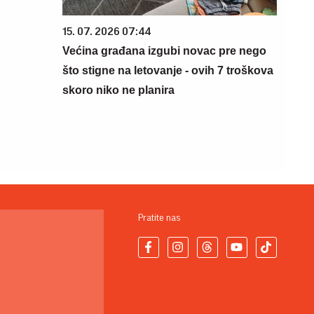
15. 07. 2026 07:44
Većina građana izgubi novac pre nego
što stigne na letovanje - ovih 7 troškova
skoro niko ne planira
Pratite nas