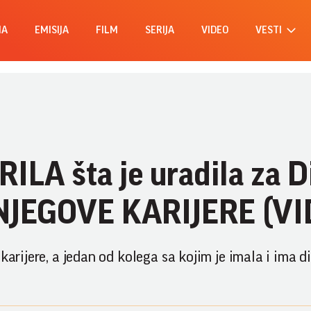
MA
EMISIJA
FILM
SERIJA
VIDEO
VESTI
ILA šta je uradila za D
 NJEGOVE KARIJERE (V
karijere, a jedan od kolega sa kojim je imala i ima d