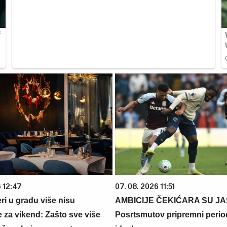
6 12:47
07. 08. 2026 11:51
ri u gradu više nisu
AMBICIJE ČEKIĆARA SU JA
 za vikend: Zašto sve više
Posrtsmutov pripremni period