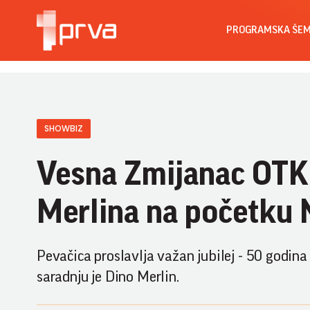
PROGRAMSKA ŠE
SHOWBIZ
Vesna Zmijanac OTKR
Merlina na početku
Pevačica proslavlja važan jubilej - 50 godina 
saradnju je Dino Merlin.