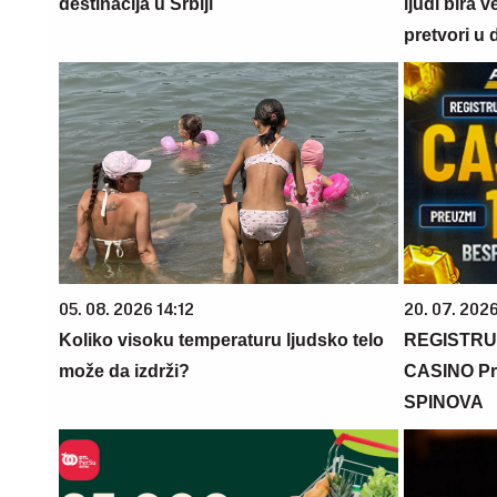
destinacija u Srbiji
ljudi bira 
pretvori u 
05. 08. 2026 14:12
20. 07. 202
Koliko visoku temperaturu ljudsko telo
REGISTRU
može da izdrži?
CASINO Pr
SPINOVA