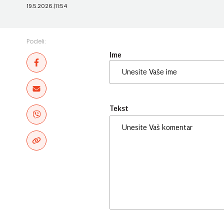
19.5.2026.
|
11:54
Podeli:
Ime
Tekst