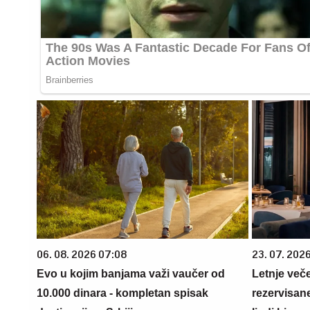
06. 08. 2026 07:08
23. 07. 202
Evo u kojim banjama važi vaučer od
Letnje veče
10.000 dinara - kompletan spisak
rezervisane