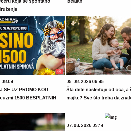
večeru koja se spontano
idealan
druženje
6 08:04
05. 08. 2026 06:45
J SE UZ PROMO KOD
Šta dete nasleđuje od oca, a 
euzmi 1500 BESPLATNIH
majke? Sve što treba da znate
07. 08. 2026 09:14