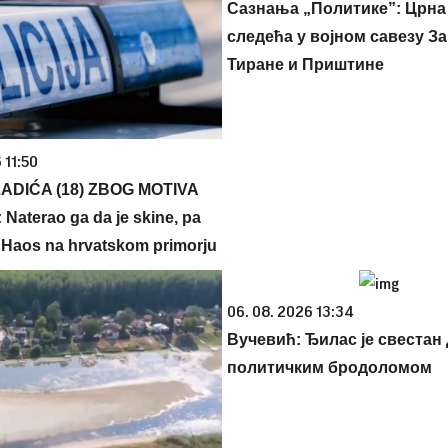
Сазнања „Политике”: Црна
следећа у војном савезу За
Тиране и Приштине
 11:50
ADIĆA (18) ZBOG MOTIVA
 Naterao ga da je skine, pa
- Haos na hrvatskom primorju
06. 08. 2026 13:34
Вучевић: Ђилас је свестан 
политичким бродоломом