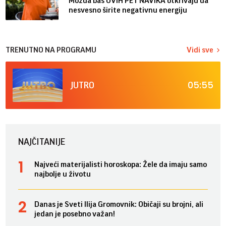
Možda baš OVIH PET NAVIKA otkrivaju da
nesvesno širite negativnu energiju
TRENUTNO NA PROGRAMU
Vidi sve
05:55
JUTRO
NAJČITANIJE
Najveći materijalisti horoskopa: Žele da imaju samo
najbolje u životu
Danas je Sveti Ilija Gromovnik: Običaji su brojni, ali
jedan je posebno važan!