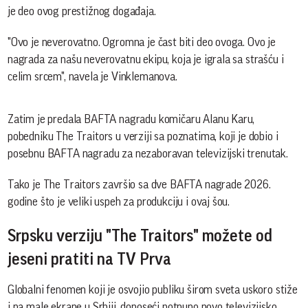
je deo ovog prestižnog događaja.
"Ovo je neverovatno. Ogromna je čast biti deo ovoga. Ovo je
nagrada za našu neverovatnu ekipu, koja je igrala sa strašću i
celim srcem", navela je Vinklemanova.
Zatim je predala BAFTA nagradu komičaru Alanu Karu,
pobedniku The Traitors u verziji sa poznatima, koji je dobio i
posebnu BAFTA nagradu za nezaboravan televizijski trenutak.
Tako je The Traitors završio sa dve BAFTA nagrade 2026.
godine što je veliki uspeh za produkciju i ovaj šou.
Srpsku verziju "The Traitors" možete od
jeseni pratiti na TV Prva
Globalni fenomen koji je osvojio publiku širom sveta uskoro stiže
i na male ekrane u Srbiji, donoseći potpuno novo televizijsko