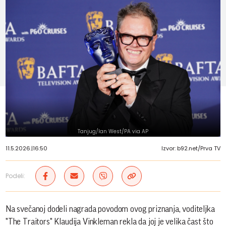
Tanjug/Ian West/PA via AP
11.5.2026.
|
16:50
Izvor: b92.net/Prva TV
Podeli:
Na svečanoj dodeli nagrada povodom ovog priznanja, voditeljka
"The Traitors" Klaudija Vinkleman rekla da joj je velika čast što