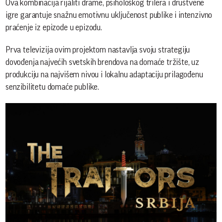
Ova kombinacija rijaliti drame, psihološkog trilera i društvene
igre garantuje snažnu emotivnu uključenost publike i intenzivno
praćenje iz epizode u epizodu.
Prva televizija ovim projektom nastavlja svoju strategiju
dovođenja najvećih svetskih brendova na domaće tržište, uz
produkciju na najvišem nivou i lokalnu adaptaciju prilagođenu
senzibilitetu domaće publike.