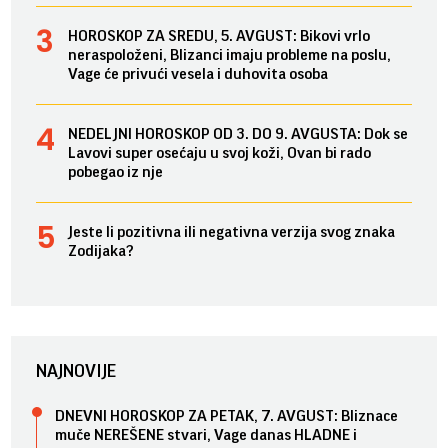
HOROSKOP ZA SREDU, 5. AVGUST: Bikovi vrlo
neraspoloženi, Blizanci imaju probleme na poslu,
Vage će privući vesela i duhovita osoba
NEDELJNI HOROSKOP OD 3. DO 9. AVGUSTA: Dok se
Lavovi super osećaju u svoj koži, Ovan bi rado
pobegao iz nje
Jeste li pozitivna ili negativna verzija svog znaka
Zodijaka?
NAJNOVIJE
DNEVNI HOROSKOP ZA PETAK, 7. AVGUST: Bliznace
muče NEREŠENE stvari, Vage danas HLADNE i