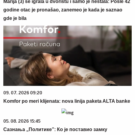
Marija (3) se igrala u dvorištu i samo je nestala: Posle 42
godine otac je pronašao, zanemeo je kada je saznao
gde je bila
09. 07. 2026 09:20
Komfor po meri klijenata: nova linija paketa ALTA banke
05. 08. 2026 15:45
Сазнања „Политике”: Ко је поставио замку