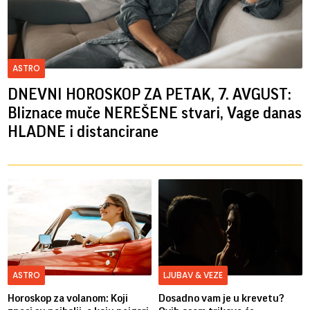
ASTRO
DNEVNI HOROSKOP ZA PETAK, 7. AVGUST:
Bliznace muče NEREŠENE stvari, Vage danas
HLADNE i distancirane
ASTRO
LJUBAV & VEZE
Horoskop za volanom: Koji
Dosadno vam je u krevetu?