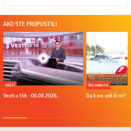
AKO STE PROPUSTILI
VESTI
150 MINUTA
Vesti u 15h - 06.08.2026.
Da li me voli ili ne?