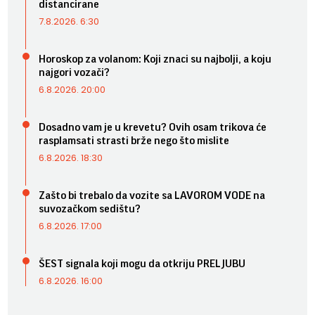
distancirane
7.8.2026. 6:30
Horoskop za volanom: Koji znaci su najbolji, a koju
najgori vozači?
6.8.2026. 20:00
Dosadno vam je u krevetu? Ovih osam trikova će
rasplamsati strasti brže nego što mislite
6.8.2026. 18:30
Zašto bi trebalo da vozite sa LAVOROM VODE na
suvozačkom sedištu?
6.8.2026. 17:00
ŠEST signala koji mogu da otkriju PRELJUBU
6.8.2026. 16:00