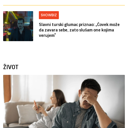
SHOWBIZ
Slavni turski glumac priznao: „Čovek može
da zavara sebe, zato slušam one kojima
verujem“
ŽIVOT