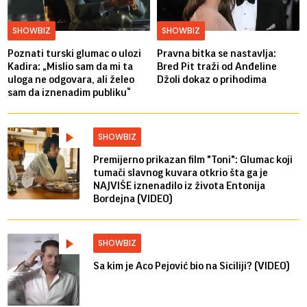
SHOWBIZ
SHOWBIZ
Poznati turski glumac o ulozi
Pravna bitka se nastavlja:
Kadira: „Mislio sam da mi ta
Bred ​​Pit traži od Anđeline
uloga ne odgovara, ali želeo
Džoli dokaz o prihodima
sam da iznenadim publiku“
SHOWBIZ
Premijerno prikazan film "Toni": Glumac koji
tumači slavnog kuvara otkrio šta ga je
NAJVIŠE iznenadilo iz života Entonija
Bordejna (VIDEO)
SHOWBIZ
Sa kim je Aco Pejović bio na Siciliji? (VIDEO)