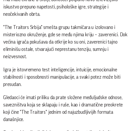
iskustvo prepuno napetosti, psihološke igre, strategije i
neočekivanih obrta.
"The Traitors Srbija" smešta grupu takmičara u izolovano i
misteriozno okruženje, gde se među njima kriju – zaverenici. Dok
većina igrača pokušava da otkrije ko su oni, zaverenici tajno
eliminišu ostale, stvarajući neprestanu tenziju, sumnju i
neizvesnost.
Igra je istovremeno test inteligencije, intuicije, emocionalne
stabilnosti i sposobnosti manipulacije, a svaki potez može biti
presudan.
Gledaoci će imati priliku da prate složene međuljudske odnose,
savezništva koja se sklapaju i ruše, kao i dramatične preokrete
koji čine "The Traitors" jednim od najuzbudljivijih formata
današnjice.