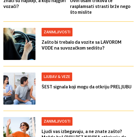
znaci su najbolji, a koju najgori
Ovih osam trikova će
vozači?
rasplamsati strasti brže nego
što mislite
ZANIMLJIVOSTI
Zašto bi trebalo da vozite sa LAVOROM
VODE na suvozačkom sedištu?
LJUBAV & VEZE
ŠEST signala koji mogu da otkriju PRELJUBU
ZANIMLJIVOSTI
Ljudi vas izbegavaju, a ne znate zašto?