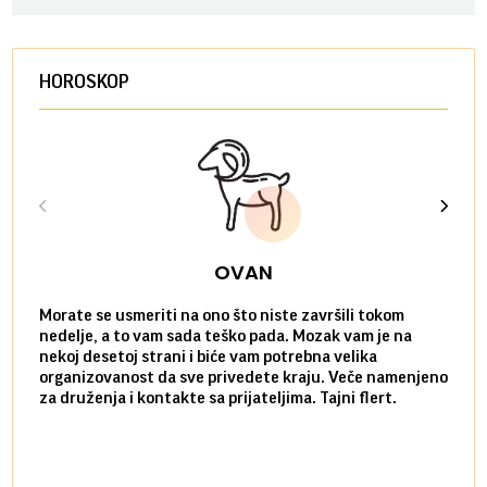
HOROSKOP
OVAN
Morate se usmeriti na ono što niste završili tokom
Sve n
nedelje, a to vam sada teško pada. Mozak vam je na
potpu
nekoj desetoj strani i biće vam potrebna velika
stvar
organizovanost da sve privedete kraju. Veče namenjeno
tempo
za druženja i kontakte sa prijateljima. Tajni flert.
najbl