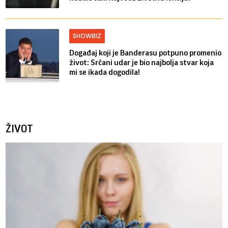
SHOWBIZ
Događaj koji je Banderasu potpuno promenio
život: Srčani udar je bio najbolja stvar koja
mi se ikada dogodila!
ŽIVOT