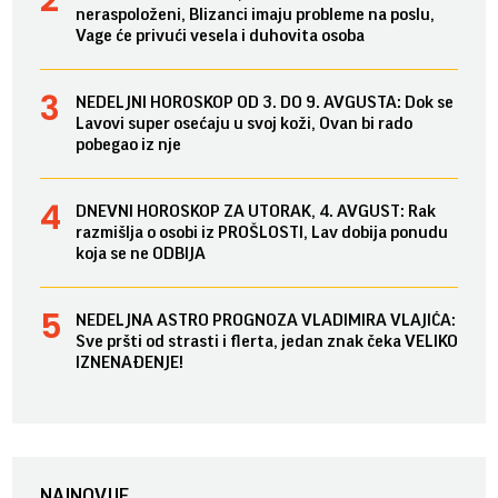
neraspoloženi, Blizanci imaju probleme na poslu,
Vage će privući vesela i duhovita osoba
NEDELJNI HOROSKOP OD 3. DO 9. AVGUSTA: Dok se
Lavovi super osećaju u svoj koži, Ovan bi rado
pobegao iz nje
DNEVNI HOROSKOP ZA UTORAK, 4. AVGUST: Rak
razmišlja o osobi iz PROŠLOSTI, Lav dobija ponudu
koja se ne ODBIJA
NEDELJNA ASTRO PROGNOZA VLADIMIRA VLAJIĆA:
Sve pršti od strasti i flerta, jedan znak čeka VELIKO
IZNENAĐENJE!
NAJNOVIJE