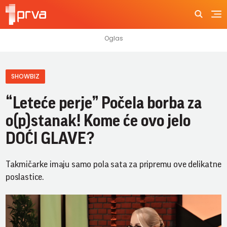
SHOWBIZ
“Leteće perje” Počela borba za
o(p)stanak! Kome će ovo jelo
DOĆI GLAVE?
Takmičarke imaju samo pola sata za pripremu ove delikatne
poslastice.