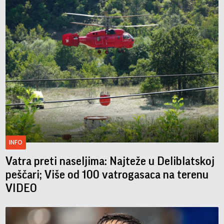
INFO
Vatra preti naseljima: Najteže u Deliblatskoj
peščari; Više od 100 vatrogasaca na terenu
VIDEO