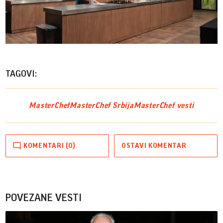
Play
Vide
TAGOVI:
MasterChef
MasterChef Srbija
MasterChef vesti
KOMENTARI (0)
OSTAVI KOMENTAR
POVEZANE VESTI