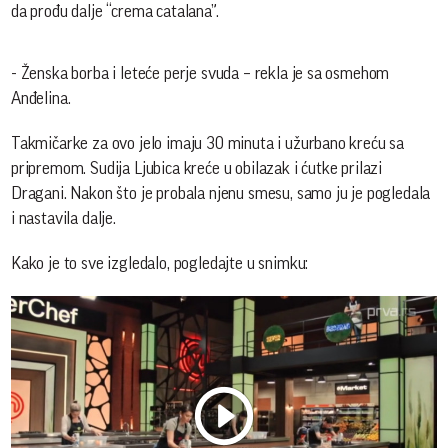
da prođu dalje “crema catalana”.
- Ženska borba i leteće perje svuda – rekla je sa osmehom
Anđelina.
Takmičarke za ovo jelo imaju 30 minuta i užurbano kreću sa
pripremom. Sudija Ljubica kreće u obilazak i ćutke prilazi
Dragani. Nakon što je probala njenu smesu, samo ju je pogledala
i nastavila dalje.
Kako je to sve izgledalo, pogledajte u snimku: