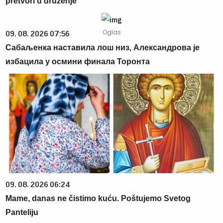
pretvori u druženje
09. 08. 2026 07:56
Сабаљенка наставила лош низ, Александрова је
избацила у осмини финала Торонта
09. 08. 2026 06:24
Mame, danas ne čistimo kuću. Poštujemo Svetog
Panteliju