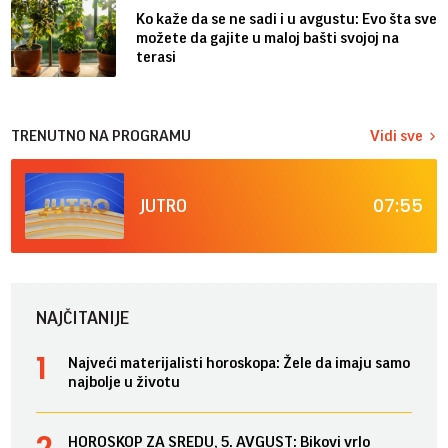
Ko kaže da se ne sadi i u avgustu: Evo šta sve
možete da gajite u maloj bašti svojoj na
terasi
TRENUTNO NA PROGRAMU
Vidi sve
07:55
JUTRO
NAJČITANIJE
Najveći materijalisti horoskopa: Žele da imaju samo
najbolje u životu
HOROSKOP ZA SREDU, 5. AVGUST: Bikovi vrlo