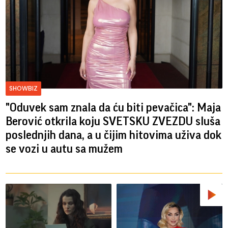
SHOWBIZ
"Oduvek sam znala da ću biti pevačica": Maja
Berović otkrila koju SVETSKU ZVEZDU sluša
poslednjih dana, a u čijim hitovima uživa dok
se vozi u autu sa mužem