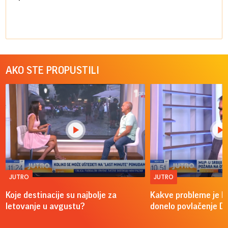
AKO STE PROPUSTILI
JUTRO
JUTRO
Koje destinacije su najbolje za
Kakve probleme je 
letovanje u avgustu?
donelo povlačenje D