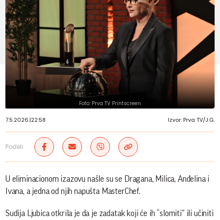
Foto: Prva TV Printscreen
7.5.2026.
|
22:58
Izvor: Prva TV/J.G.
Podeli:
U eliminacionom izazovu našle su se Dragana, Milica, Anđelina i
Ivana, a jedna od njih napušta MasterChef.
Sudija Ljubica otkrila je da je zadatak koji će ih “slomiti” ili učiniti