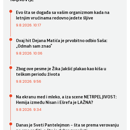
Evo šta se događa sa vašim organizmom kada na
letnjim vrućinama redovno jedete šljive
9.8.2026. 10:17
Ovaj hit Dejana Matića je prvobitno odbio Saša:
„Odmah sam znao“
9.8.2026. 10:06
Zbog ove pesme je Žika Jakšić plakao kao kiša u
teškom periodu života
9.8.2026. 9:56
Na ekranu med i mleko, a iza scene NETRPELJIVOST:
Hemija između Nisan i Ešrefa je LAŽNA?
9.8.2026. 9:34
Danas je Sveti Pantelejmon – šta se prema verovanju