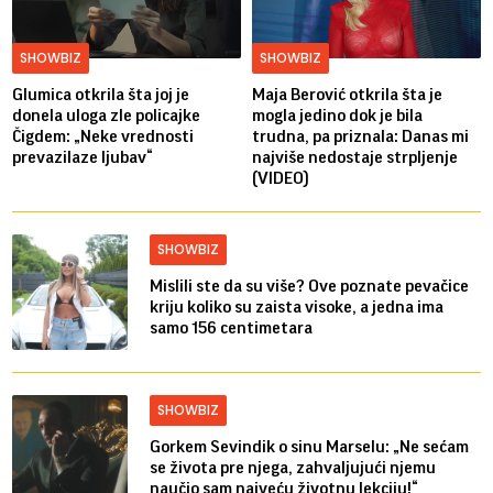
SHOWBIZ
SHOWBIZ
Glumica otkrila šta joj je
Maja Berović otkrila šta je
donela uloga zle policajke
mogla jedino dok je bila
Čigdem: „Neke vrednosti
trudna, pa priznala: Danas mi
prevazilaze ljubav“
najviše nedostaje strpljenje
(VIDEO)
SHOWBIZ
Mislili ste da su više? Ove poznate pevačice
kriju koliko su zaista visoke, a jedna ima
samo 156 centimetara
SHOWBIZ
Gorkem Sevindik o sinu Marselu: „Ne sećam
se života pre njega, zahvaljujući njemu
naučio sam najveću životnu lekciju!“