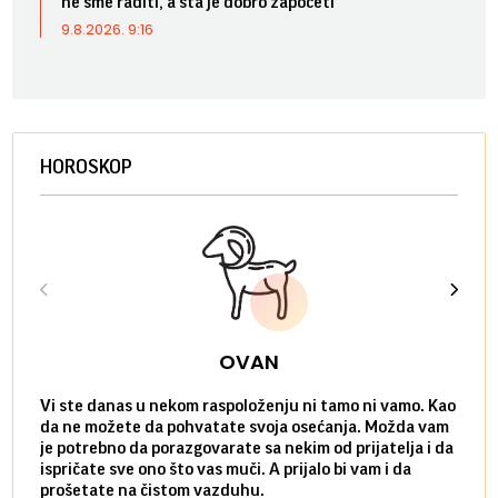
ne sme raditi, a šta je dobro započeti
9.8.2026. 9:16
HOROSKOP
OVAN
Vi ste danas u nekom raspoloženju ni tamo ni vamo. Kao
Danas
da ne možete da pohvatate svoja osećanja. Možda vam
posve
je potrebno da porazgovarate sa nekim od prijatelja i da
susre
ispričate sve ono što vas muči. A prijalo bi vam i da
volel
prošetate na čistom vazduhu.
način