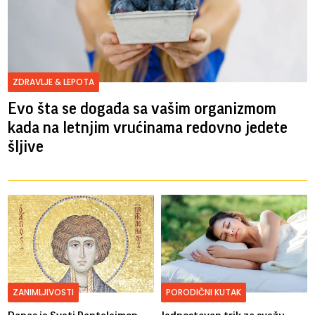
ZDRAVLJE & LEPOTA
Evo šta se događa sa vašim organizmom
kada na letnjim vrućinama redovno jedete
šljive
ZANIMLJIVOSTI
PORODIČNI KUTAK