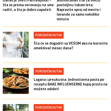
Danas je Sveti Pantelejmon –
Jednostavan trik za svežu
šta se prema verovanju ne sme
posteljinu tokom leta:
raditi, a šta je dobro započeti
Napravite sprej od mente i
lavande za samo nekoliko
minuta
PORODIČNI KUTAK
Šta će se dogoditi sa VEŠOM ako ne koristite
omekšivač mesec dana?
PORODIČNI KUTAK
Lagana i preukusna: Jednostavna pasta po
receptu BAKE INFLUENSERKE kojoj prosto ne
možete odoleti
PORODIČNI KUTAK