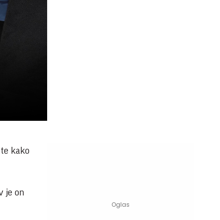
 te kako
v je on