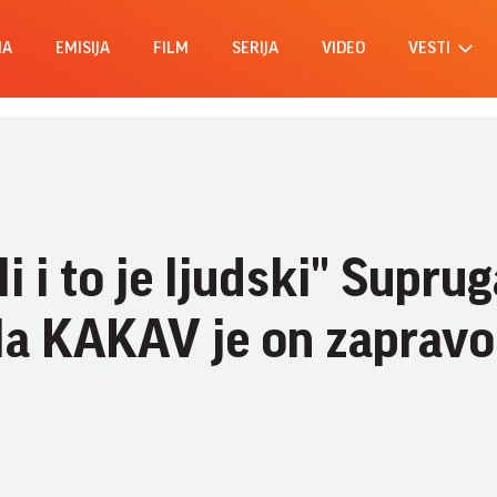
MA
EMISIJA
FILM
SERIJA
VIDEO
VESTI
i i to je ljudski" Supru
ila KAKAV je on zapravo