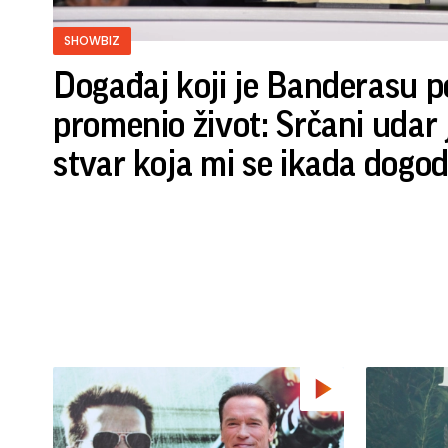
SHOWBIZ
Događaj koji je Banderasu 
promenio život: Srčani udar j
stvar koja mi se ikada dogod