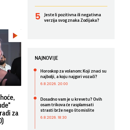
Jeste li pozitivna ili negativna
verzija svog znaka Zodijaka?
NAJNOVIJE
Horoskop za volanom: Koji znaci su
najbolji, a koju najgori vozači?
6.8.2026. 20:00
 hoće,
Dosadno vam je u krevetu? Ovih
ude"
osam trikova će rasplamsati
strasti brže nego što mislite
radi za
6.8.2026. 18:30
O)