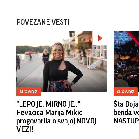
POVEZANE VESTI
SHOWBIZ
SHOWBIZ
"LEPO JE, MIRNO JE..."
Šta Boja
Pevačica Marija Mikić
benda vo
progovorila o svojoj NOVOJ
NASTUP?
VEZI!