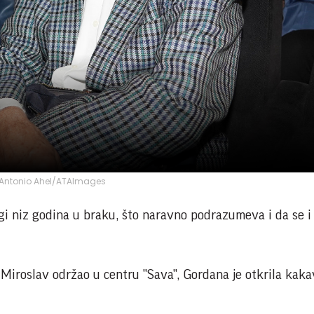
Antonio Ahel/ATAImages
ugi niz godina u braku, što naravno podrazumeva i da se i
Miroslav održao u centru "Sava", Gordana je otkrila kaka