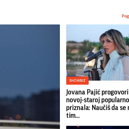
Pog
SHOWBIZ
Jovana Pajić progovori
novoj-staroj popularno
priznala: Naučiš da se 
tim...