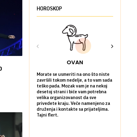
HOROSKOP
OVAN
o
Morate se usmeriti na ono što niste
Sve na posl
završili tokom nedelje, a to vam sada
vi kao da n
teško pada. Mozak vam je na nekoj
zadovoljni 
desetoj strani i biće vam potrebna
nekim stvar
velika organizovanost da sve
biste ih po
privedete kraju. Veče namenjeno za
kada ste okr
druženja i kontakte sa prijateljima.
najbližima.
Tajni flert.
okupljanje.