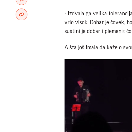
- Izdvaja ga velika toleranci
vrlo visok. Dobar je čovek, ho
suštini je dobar i plemenit čo
A šta još imala da kaže o sv