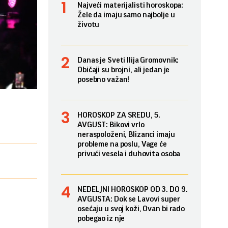
Najveći materijalisti horoskopa:
Žele da imaju samo najbolje u
životu
Danas je Sveti Ilija Gromovnik:
Običaji su brojni, ali jedan je
posebno važan!
HOROSKOP ZA SREDU, 5.
AVGUST: Bikovi vrlo
neraspoloženi, Blizanci imaju
probleme na poslu, Vage će
privući vesela i duhovita osoba
NEDELJNI HOROSKOP OD 3. DO 9.
AVGUSTA: Dok se Lavovi super
osećaju u svoj koži, Ovan bi rado
pobegao iz nje