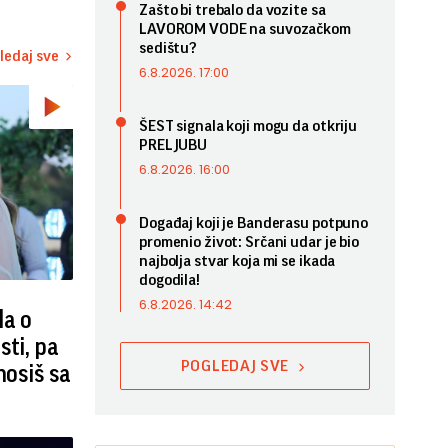
Zašto bi trebalo da vozite sa
LAVOROM VODE na suvozačkom
sedištu?
ledaj sve
6.8.2026. 17:00
ŠEST signala koji mogu da otkriju
PRELJUBU
6.8.2026. 16:00
Događaj koji je Banderasu potpuno
promenio život: Srčani udar je bio
najbolja stvar koja mi se ikada
dogodila!
6.8.2026. 14:42
la o
sti, pa
POGLEDAJ SVE
nosiš sa