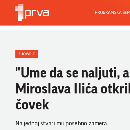
PROGRAMSKA ŠE
SHOWBIZ
"Ume da se naljuti, al
Miroslava Ilića otkr
čovek
Na jednoj stvari mu posebno zamera.