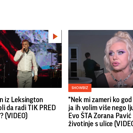
SHOWBIZ
n iz Leksington
"Nek mi zameri ko god
li da radi TIK PRED
ja ih volim više nego lj
 (VIDEO)
Evo ŠTA Zorana Pavić 
životinje s ulice (VIDE