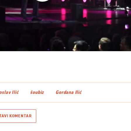
Play
Video
oslav Ilić
šoubiz
Gordana Ilić
TAVI KOMENTAR