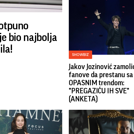
potpuno
e bio najbolja
ila!
SHOWBIZ
Jakov Jozinović zamoli
fanove da prestanu sa
OPASNIM trendom:
"PREGAZIĆU IH SVE"
(ANKETA)