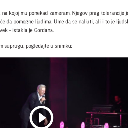
ja na kojoj mu ponekad zameram. Njegov prag tolerancije je
će da pomogne ljudima. Ume da se naljuti, ali i to je ljudsk
vek - istakla je Gordana.
om suprugu, pogledajte u snimku: