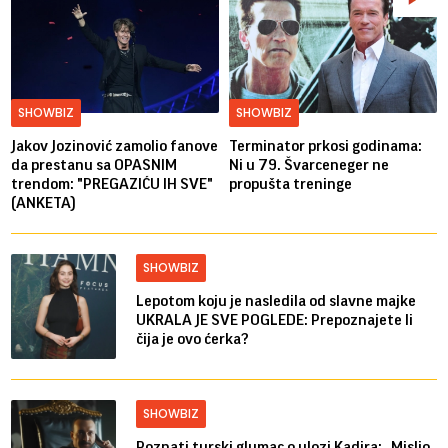
SHOWBIZ
SHOWBIZ
Jakov Jozinović zamolio fanove
Terminator prkosi godinama:
da prestanu sa OPASNIM
Ni u 79. Švarceneger ne
trendom: "PREGAZIĆU IH SVE"
propušta treninge
(ANKETA)
SHOWBIZ
Lepotom koju je nasledila od slavne majke
UKRALA JE SVE POGLEDE: Prepoznajete li
čija je ovo ćerka?
SHOWBIZ
Poznati turski glumac o ulozi Kadira: „Mislio