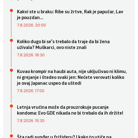
Kakvi ste u braku: Ribe su žrtve, Rak je papučar, Lav
je pouzdan...
7.8.2026. 20:00
Koliko dugo bi se*s trebalo da traje da bi žena
uživala? Muškarci, ovo niste znali
7.8.2026. 18:30
Kuvao krompir na haubi auta, nije uključivao ni klimu,
ni grejanje i štedeo svaki jen: Nećete verovati koliko
je ovaj Japanac uspeo da uštedi
7.8.2026. 17:00
Letnja vrućina može da prouzrokuje pucanje
kondoma: Evo GDE nikada ne bi trebalo da ih držite!
7.8.2026. 15:30
Šta radi sunđer u frižideru? I kako to utiče na