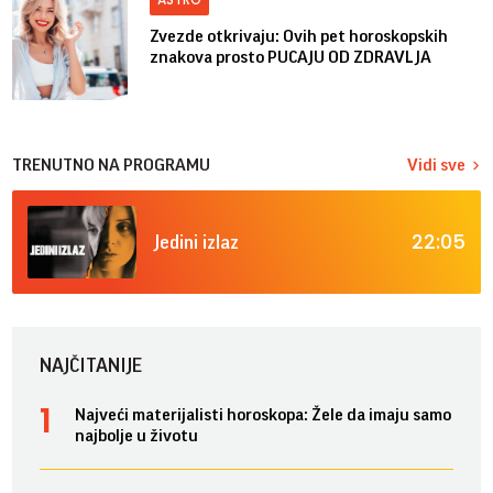
Zvezde otkrivaju: Ovih pet horoskopskih
znakova prosto PUCAJU OD ZDRAVLJA
TRENUTNO NA PROGRAMU
Vidi sve
22:05
Jedini izlaz
NAJČITANIJE
Najveći materijalisti horoskopa: Žele da imaju samo
najbolje u životu