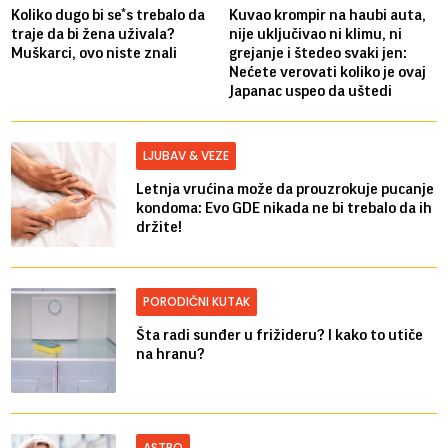
Koliko dugo bi se*s trebalo da
Kuvao krompir na haubi auta,
traje da bi žena uživala?
nije uključivao ni klimu, ni
Muškarci, ovo niste znali
grejanje i štedeo svaki jen:
Nećete verovati koliko je ovaj
Japanac uspeo da uštedi
LJUBAV & VEZE
Letnja vrućina može da prouzrokuje pucanje
kondoma: Evo GDE nikada ne bi trebalo da ih
držite!
PORODIČNI KUTAK
Šta radi sunđer u frižideru? I kako to utiče
na hranu?
ASTRO