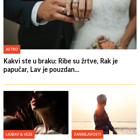
ASTRO
Kakvi ste u braku: Ribe su žrtve, Rak je
papučar, Lav je pouzdan...
LJUBAV & VEZE
ZANIMLJIVOSTI