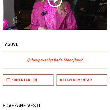
Play
Vide
TAGOVI:
ljubav
pevačica
Rada Manojlović
KOMENTARI (0)
OSTAVI KOMENTAR
POVEZANE VESTI