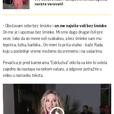
nećete verovati!
- Obožavam sebe bez šminke i
on me najviše voli bez šminke
.
On me je i upoznao bez šminke. Mi smo dugo drugari bili pre
veze, tako da on mene voli svakakvu, a bez šminke sam mu
lepotica, lutka, barbika... On meni to priča stalno - kaže Rada,
koju u poslednje vreme možemo da sretnemo i na vašarima.
Pevačica je pred kamerama "Exkluziva" otkrila sa kim bi volela
zajedno da nastupa na nekom vašaru, a odgovor potražite u
videu u nastavku teksta.