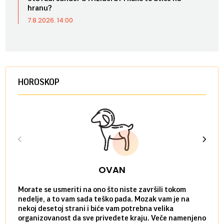
hranu?
7.8.2026. 14:00
HOROSKOP
OVAN
Morate se usmeriti na ono što niste završili tokom
Sve n
nedelje, a to vam sada teško pada. Mozak vam je na
potpu
nekoj desetoj strani i biće vam potrebna velika
stvar
organizovanost da sve privedete kraju. Veče namenjeno
tempo