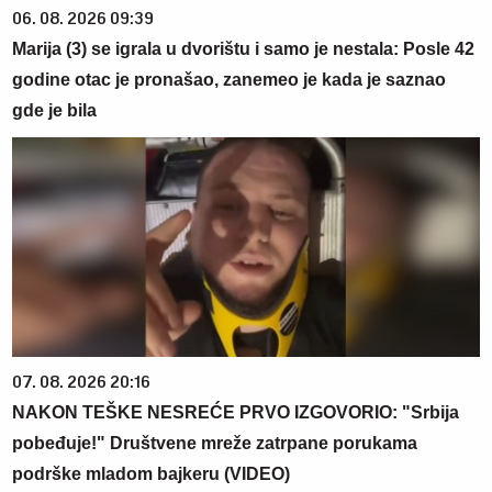
06. 08. 2026 09:39
Marija (3) se igrala u dvorištu i samo je nestala: Posle 42
godine otac je pronašao, zanemeo je kada je saznao
gde je bila
07. 08. 2026 20:16
NAKON TEŠKE NESREĆE PRVO IZGOVORIO: "Srbija
pobeđuje!" Društvene mreže zatrpane porukama
podrške mladom bajkeru (VIDEO)