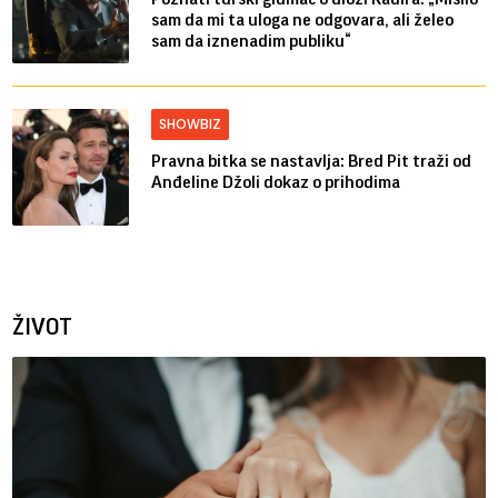
sam da mi ta uloga ne odgovara, ali želeo
sam da iznenadim publiku“
SHOWBIZ
Pravna bitka se nastavlja: Bred ​​Pit traži od
Anđeline Džoli dokaz o prihodima
ŽIVOT