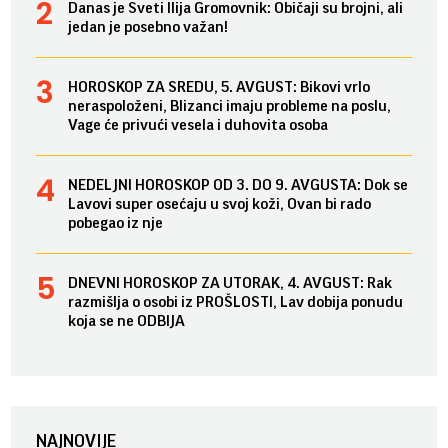
Danas je Sveti Ilija Gromovnik: Običaji su brojni, ali
jedan je posebno važan!
HOROSKOP ZA SREDU, 5. AVGUST: Bikovi vrlo
neraspoloženi, Blizanci imaju probleme na poslu,
Vage će privući vesela i duhovita osoba
NEDELJNI HOROSKOP OD 3. DO 9. AVGUSTA: Dok se
Lavovi super osećaju u svoj koži, Ovan bi rado
pobegao iz nje
DNEVNI HOROSKOP ZA UTORAK, 4. AVGUST: Rak
razmišlja o osobi iz PROŠLOSTI, Lav dobija ponudu
koja se ne ODBIJA
NAJNOVIJE