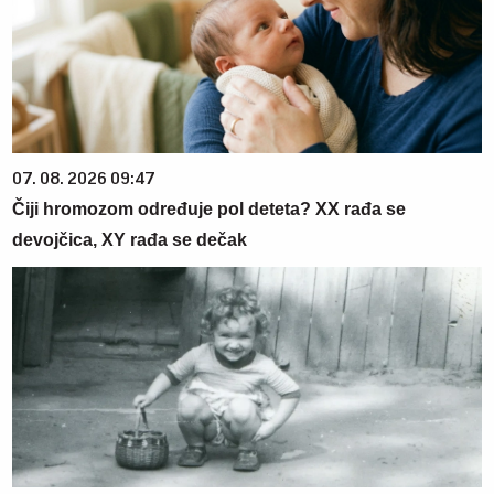
07. 08. 2026 09:47
Čiji hromozom određuje pol deteta? XX rađa se
devojčica, XY rađa se dečak