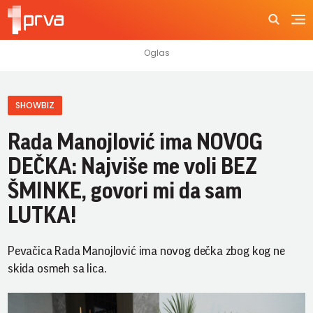
SHOWBIZ
Rada Manojlović ima NOVOG
DEČKA: Najviše me voli BEZ
ŠMINKE, govori mi da sam
LUTKA!
Pevačica Rada Manojlović ima novog dečka zbog kog ne
skida osmeh sa lica.