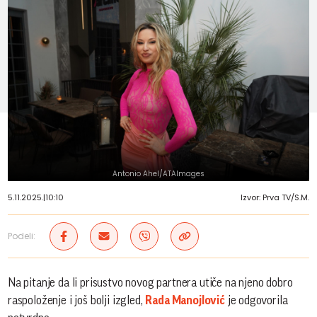
Antonio Ahel/ATAImages
5.11.2025.
|
10:10
Izvor: Prva TV/S.M.
Podeli:
Na pitanje da li prisustvo novog partnera utiče na njeno dobro
raspoloženje i još bolji izgled,
Rada Manojlović
je odgovorila