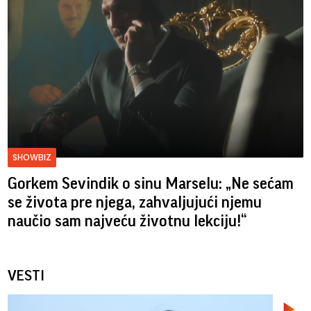
SHOWBIZ
Gorkem Sevindik o sinu Marselu: „Ne sećam
se života pre njega, zahvaljujući njemu
naučio sam najveću životnu lekciju!“
VESTI