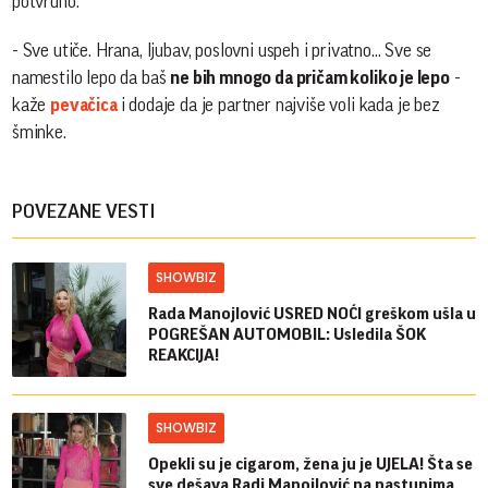
potvrdno.
- Sve utiče. Hrana, ljubav, poslovni uspeh i privatno... Sve se
namestilo lepo da baš
ne bih mnogo da pričam koliko je lepo
-
kaže
pevačica
i dodaje da je partner najviše voli kada je bez
šminke.
POVEZANE VESTI
SHOWBIZ
Rada Manojlović USRED NOĆI greškom ušla u
POGREŠAN AUTOMOBIL: Usledila ŠOK
REAKCIJA!
SHOWBIZ
Opekli su je cigarom, žena ju je UJELA! Šta se
sve dešava Radi Manojlović na nastupima,