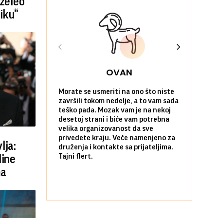
 želeo
iku“
OVAN
Morate se usmeriti na ono što niste
Sve na posl
završili tokom nedelje, a to vam sada
vi kao da n
teško pada. Mozak vam je na nekoj
zadovoljni 
desetoj strani i biće vam potrebna
nekim stvar
velika organizovanost da sve
biste ih po
privedete kraju. Veče namenjeno za
kada ste okr
lja:
druženja i kontakte sa prijateljima.
najbližima.
Tajni flert.
okupljanje.
line
ma