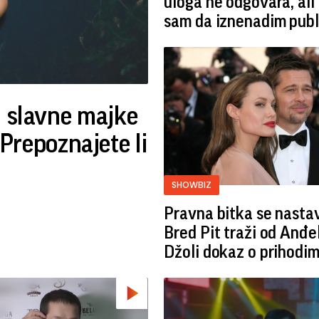
uloga ne odgovara, ali
sam da iznenadim publ
d slavne majke
repoznajete li
SHOWBIZ
Pravna bitka se nastav
Bred ​​Pit traži od Anđe
Džoli dokaz o prihodi