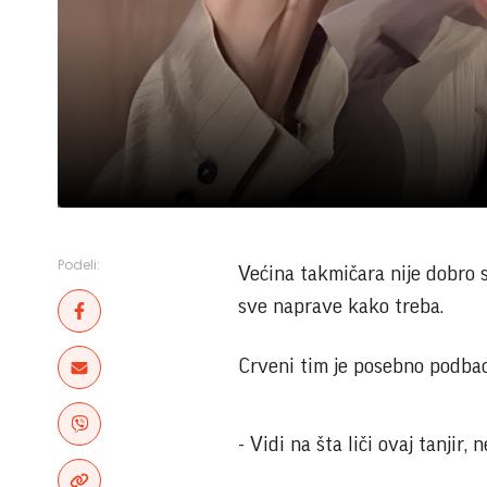
Podeli:
Većina takmičara nije dobro s
sve naprave kako treba.
Crveni tim je posebno podbaci
- Vidi na šta liči ovaj tanjir,