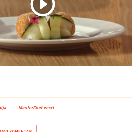
Play
Video
ija
MasterChef vesti
TAVI KOMENTAR