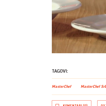
TAGOVI:
MasterChef
MasterChef Srb
KOMENTARI (0)
OS