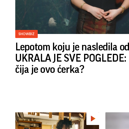
SHOWBIZ
Lepotom koju je nasledila o
UKRALA JE SVE POGLEDE: P
čija je ovo ćerka?