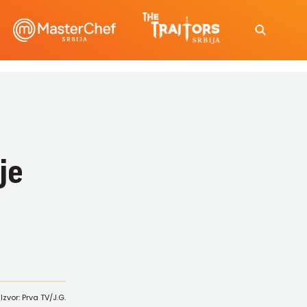
je
Izvor: Prva TV/J.G.