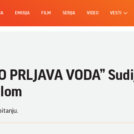
MA
EMISIJA
FILM
SERIJA
VIDEO
VESTI
O PRLJAVA VODA” Sudi
elom
itanju.