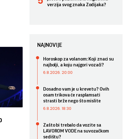
verzija svog znaka Zodijaka?
NAJNOVIJE
Horoskop za volanom: Koji znaci su
najbolji, a koju najgori vozači?
6.8.2026. 20:00
Dosadno vam je u krevetu? Ovih
osam trikova će rasplamsati
strasti brže nego što mislite
6.8.2026. 18:30
o
Zašto bi trebalo da vozite sa
LAVOROM VODE na suvozačkom
sedištu?