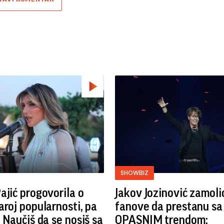
SHOWBIZ
ajić progovorila o
Jakov Jozinović zamoli
aroj popularnosti, pa
fanove da prestanu sa
: Naučiš da se nosiš sa
OPASNIM trendom: