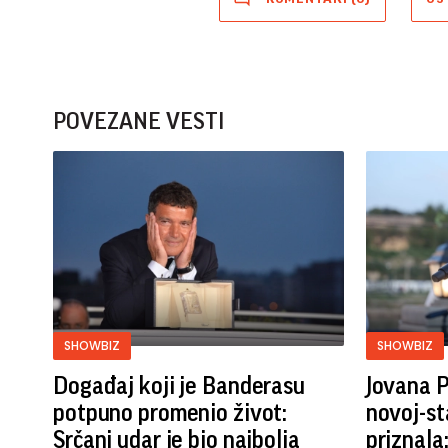
POVEZANE VESTI
SHOWBIZ
SHOWBIZ
Događaj koji je Banderasu
Jovana P
potpuno promenio život:
novoj-st
Srčani udar je bio najbolja
priznala