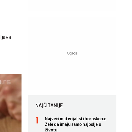
ljava
NAJČITANIJE
Najveći materijalisti horoskopa:
Žele da imaju samo najbolje u
životu