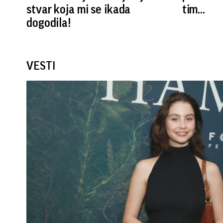
stvar koja mi se ikada
tim...
dogodila!
VESTI