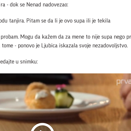
njira - dok se Nenad nadovezao:
du tanjira. Pitam se da li je ovo supa ili je tekila
da probam. Mogu da kažem da za mene to nije supa nego pr
 tome - ponovo je Ljubica iskazala svoje nezadovoljstvo.
ledajte u snimku: