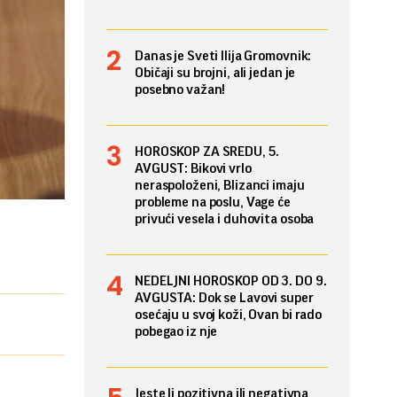
Danas je Sveti Ilija Gromovnik:
Običaji su brojni, ali jedan je
posebno važan!
HOROSKOP ZA SREDU, 5.
AVGUST: Bikovi vrlo
neraspoloženi, Blizanci imaju
probleme na poslu, Vage će
privući vesela i duhovita osoba
NEDELJNI HOROSKOP OD 3. DO 9.
AVGUSTA: Dok se Lavovi super
osećaju u svoj koži, Ovan bi rado
pobegao iz nje
Jeste li pozitivna ili negativna