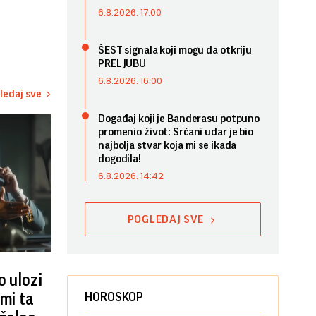
6.8.2026. 17:00
ŠEST signala koji mogu da otkriju
PRELJUBU
6.8.2026. 16:00
ledaj sve
Događaj koji je Banderasu potpuno
promenio život: Srčani udar je bio
najbolja stvar koja mi se ikada
dogodila!
6.8.2026. 14:42
POGLEDAJ SVE
o ulozi
 mi ta
HOROSKOP