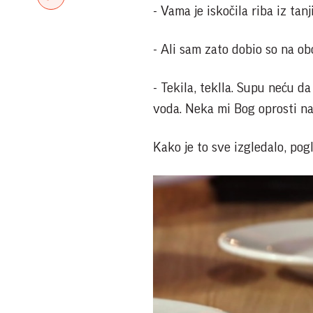
- Vama je iskočila riba iz ta
- Ali sam zato dobio so na obo
- Tekila, teklla. Supu neću 
voda. Neka mi Bog oprosti na
Kako je to sve izgledalo, pog