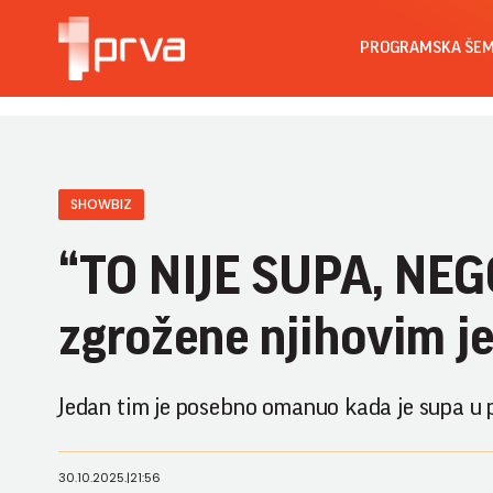
PROGRAMSKA ŠE
SHOWBIZ
“TO NIJE SUPA, NEG
zgrožene njihovim j
Jedan tim je posebno omanuo kada je supa u p
30.10.2025.
|
21:56