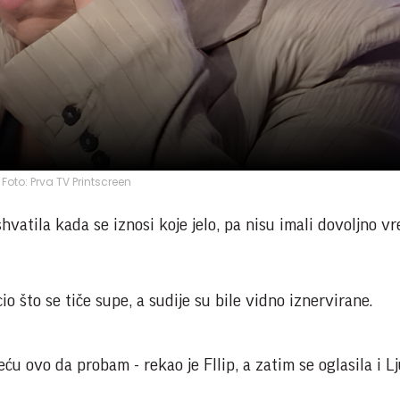
Foto: Prva TV Printscreen
hvatila kada se iznosi koje jelo, pa nisu imali dovoljno 
o što se tiče supe, a sudije su bile vidno iznervirane.
 neću ovo da probam - rekao je FIlip, a zatim se oglasila i Lj