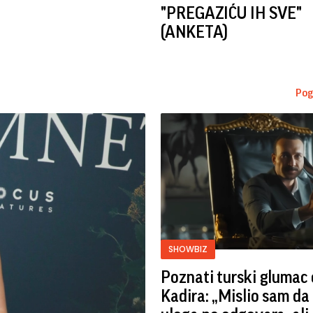
"PREGAZIĆU IH SVE"
(ANKETA)
Pog
SHOWBIZ
Poznati turski glumac 
Kadira: „Mislio sam da