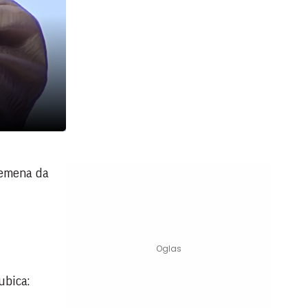
vremena da
ubica: