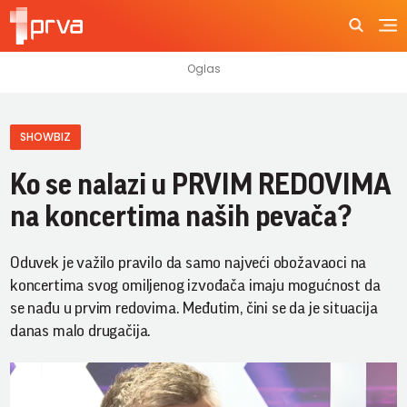
SHOWBIZ
Ko se nalazi u PRVIM REDOVIMA
na koncertima naših pevača?
Oduvek je važilo pravilo da samo najveći obožavaoci na
koncertima svog omiljenog izvođača imaju mogućnost da
se nađu u prvim redovima. Međutim, čini se da je situacija
danas malo drugačija.