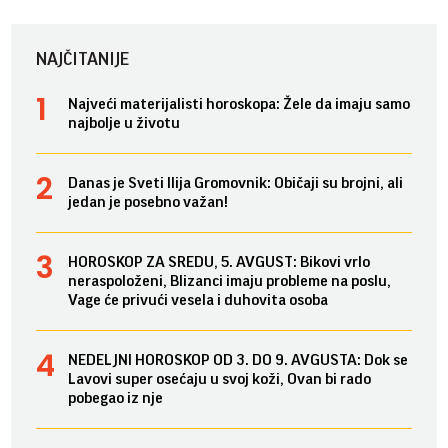
NAJČITANIJE
Najveći materijalisti horoskopa: Žele da imaju samo
najbolje u životu
Danas je Sveti Ilija Gromovnik: Običaji su brojni, ali
jedan je posebno važan!
HOROSKOP ZA SREDU, 5. AVGUST: Bikovi vrlo
neraspoloženi, Blizanci imaju probleme na poslu,
Vage će privući vesela i duhovita osoba
NEDELJNI HOROSKOP OD 3. DO 9. AVGUSTA: Dok se
Lavovi super osećaju u svoj koži, Ovan bi rado
pobegao iz nje