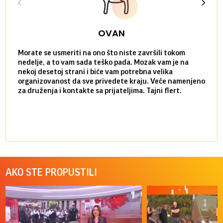
OVAN
Morate se usmeriti na ono što niste završili tokom
Sve n
nedelje, a to vam sada teško pada. Mozak vam je na
potpu
nekoj desetoj strani i biće vam potrebna velika
stvar
organizovanost da sve privedete kraju. Veče namenjeno
tempo
za druženja i kontakte sa prijateljima. Tajni flert.
najbl
AKO STE PROPUSTILI