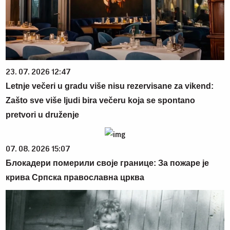
23. 07. 2026 12:47
Letnje večeri u gradu više nisu rezervisane za vikend:
Zašto sve više ljudi bira večeru koja se spontano
pretvori u druženje
07. 08. 2026 15:07
Блокадери померили своје границе: За пожаре је
крива Српска православна црква