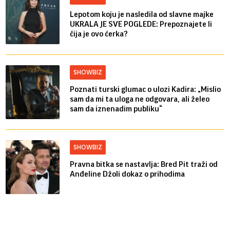
Lepotom koju je nasledila od slavne majke
UKRALA JE SVE POGLEDE: Prepoznajete li
čija je ovo ćerka?
SHOWBIZ
Poznati turski glumac o ulozi Kadira: „Mislio
sam da mi ta uloga ne odgovara, ali želeo
sam da iznenadim publiku“
SHOWBIZ
Pravna bitka se nastavlja: Bred ​​Pit traži od
Anđeline Džoli dokaz o prihodima