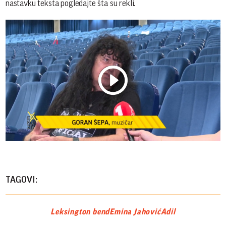
nastavku teksta pogledajte šta su rekli.
Play
Vide
TAGOVI:
Leksington bend
Emina Jahović
Adil