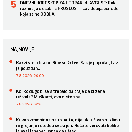
DNEVNI HOROSKOP ZA UTORAK, 4. AVGUST: Rak
razmišlja o osobi iz PROŠLOSTI, Lav dobija ponudu
koja se ne ODBIJA
NAJNOVIJE
Kakvi ste u braku: Ribe su žrtve, Rak je papučar, Lav
je pouzdan...
7.8.2026. 20:00
Koliko dugo bi se*s trebalo da traje da bi žena
uživala? Muškarci, ovo niste znali
7.8.2026. 18:30
Kuvao krompir na haubi auta, nije uključivao ni klimu,
ni grejanje i štedeo svaki jen: Nećete verovati koliko
je ovaj Japanac uspeo da uštedi