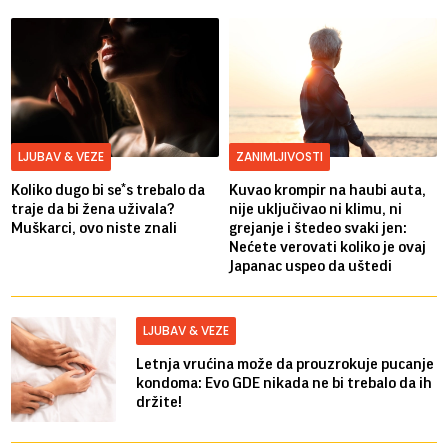
LJUBAV & VEZE
ZANIMLJIVOSTI
Koliko dugo bi se*s trebalo da
Kuvao krompir na haubi auta,
traje da bi žena uživala?
nije uključivao ni klimu, ni
Muškarci, ovo niste znali
grejanje i štedeo svaki jen:
Nećete verovati koliko je ovaj
Japanac uspeo da uštedi
LJUBAV & VEZE
Letnja vrućina može da prouzrokuje pucanje
kondoma: Evo GDE nikada ne bi trebalo da ih
držite!