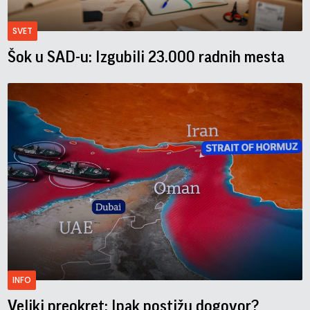
SVET
Šok u SAD-u: Izgubili 23.000 radnih mesta
INFO
Veliki preokret: Ipak postižu dogovor?