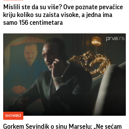
Mislili ste da su više? Ove poznate pevačice
kriju koliko su zaista visoke, a jedna ima
samo 156 centimetara
SHOWBIZ
Gorkem Sevindik o sinu Marselu: „Ne sećam