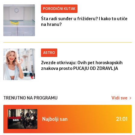
PORODIČNI KUTAK
Šta radi sunđer u frižideru? I kako to utiče
na hranu?
ASTRO
Zvezde otkrivaju: Ovih pet horoskopskih
znakova prosto PUCAJU OD ZDRAVLJA
TRENUTNO NA PROGRAMU
Vidi sve
21:01
Najbolji san