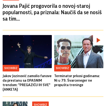
Jovana Pajić progovorila o novoj-staroj
popularnosti, pa priznala: Naučiš da se nosiš
sa tim...
SHOWBIZ
SHOWBIZ
Jakov Jozinović zamolio fanove
Terminator prkosi godinama:
da prestanu sa OPASNIM
Ni u 79. Švarceneger ne
trendom: "PREGAZIĆU IH SVE"
propušta treninge
(ANKETA)
SHOWBIZ