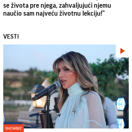
se života pre njega, zahvaljujući njemu
naučio sam najveću životnu lekciju!“
VESTI
SHOWBIZ