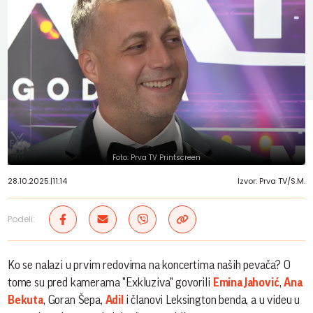
Foto: Prva TV Printscreen
28.10.2025.
|
11:14
Izvor: Prva TV/S.M.
Podeli:
Ko se nalazi u prvim redovima na koncertima naših pevača? O
tome su pred kamerama "Exkluziva" govorili
Emina Jahović
,
Ana
Bekuta
, Goran Šepa,
Adil
i članovi Leksington benda, a u videu u