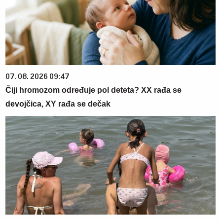
07. 08. 2026 09:47
Čiji hromozom određuje pol deteta? XX rađa se
devojčica, XY rađa se dečak