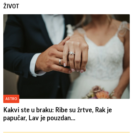
ŽIVOT
ASTRO
Kakvi ste u braku: Ribe su žrtve, Rak je
papučar, Lav je pouzdan...