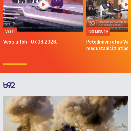
VESTI
150 MINUTA
Vesti u 15h - 07.08.2026.
Petodnevni etno Vajb
međustanici zlatibo