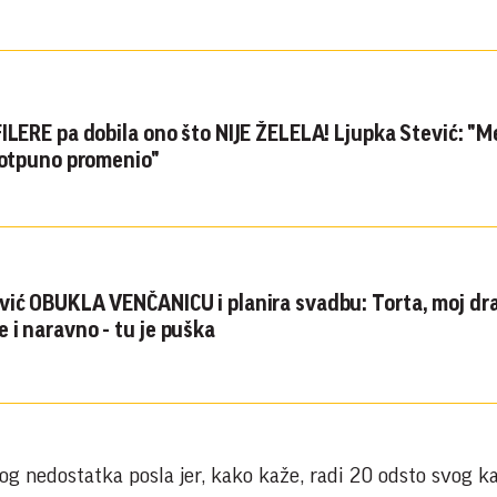
FILERE pa dobila ono što NIJE ŽELELA! Ljupka Stević: "M
 potpuno promenio"
vić OBUKLA VENČANICU i planira svadbu: Torta, moj drag
 i naravno - tu je puška
og nedostatka posla jer, kako kaže, radi 20 odsto svog ka