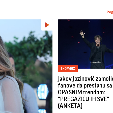
Pog
SHOWBIZ
Jakov Jozinović zamoli
fanove da prestanu sa
OPASNIM trendom:
"PREGAZIĆU IH SVE"
(ANKETA)