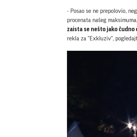
- Posao se ne prepolovio, neg
procenata našeg maksimuma. 
zaista se nešto jako čudno
rekla za "Exkluziv", pogledaj