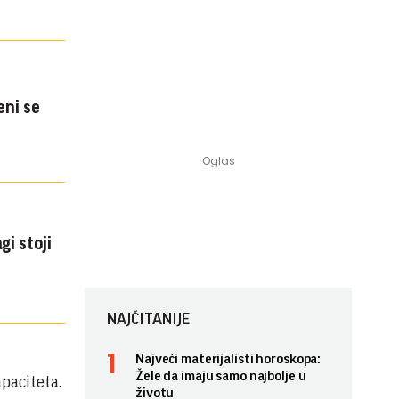
eni se
i stoji
NAJČITANIJE
Najveći materijalisti horoskopa:
Žele da imaju samo najbolje u
paciteta.
životu