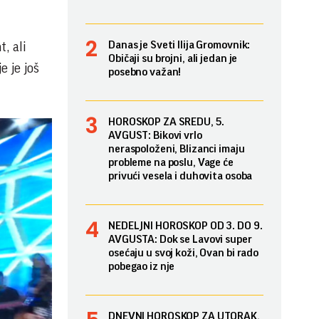
Danas je Sveti Ilija Gromovnik:
, ali
Običaji su brojni, ali jedan je
e je još
posebno važan!
HOROSKOP ZA SREDU, 5.
AVGUST: Bikovi vrlo
neraspoloženi, Blizanci imaju
probleme na poslu, Vage će
privući vesela i duhovita osoba
NEDELJNI HOROSKOP OD 3. DO 9.
AVGUSTA: Dok se Lavovi super
osećaju u svoj koži, Ovan bi rado
pobegao iz nje
DNEVNI HOROSKOP ZA UTORAK,