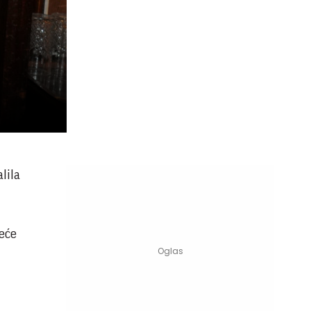
lila
neće