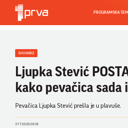
PROGRAMSKA ŠE
SHOWBIZ
Ljupka Stević POST
kako pevačica sada 
Pevačica Ljupka Stević prešla je u plavuše.
27.7.2025.
|
13:16