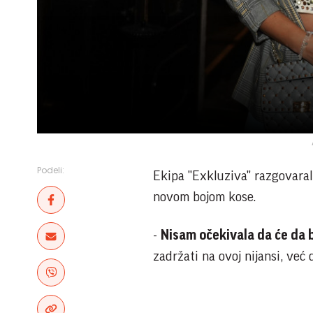
Podeli:
Ekipa "Exkluziva" razgovaral
novom bojom kose.
-
Nisam očekivala da će da 
zadržati na ovoj nijansi, već 