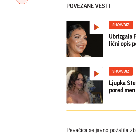
POVEZANE VESTI
SHOWBIZ
Ubrizgala 
lični opis
SHOWBIZ
Ljupka Ste
pored mene
Pevačica se javno požalila zb