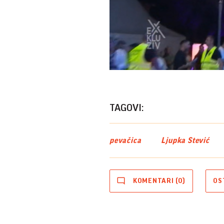
TAGOVI:
pevačica
Ljupka Stević
KOMENTARI (0)
OS