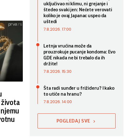
uključivao ni klimu, ni grejanje i
štedeo svaki jen: Nećete verovati
koliko je ovaj Japanac uspeo da
uštedi
7.8.2026. 17:00
Letnja vrućina može da
prouzrokuje pucanje kondoma: Evo
GDE nikada ne bi trebalo da ih
držite!
7.8.2026. 15:30
Šta radi sunđer u frižideru? I kako
u
to utiče na hranu?
 života
7.8.2026. 14:00
i njemu
votnu
POGLEDAJ SVE