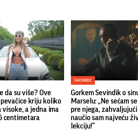
SHOWBIZ
ste da su više? Ove
Gorkem Sevindik o sin
pevačice kriju koliko
Marselu: „Ne sećam se
a visoke, a jedna ima
pre njega, zahvaljujuć
6 centimetara
naučio sam najveću ži
lekciju!“