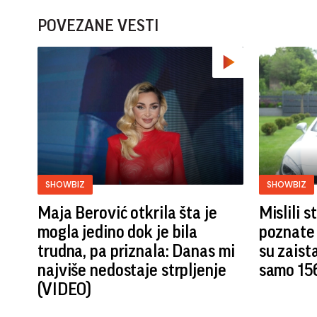
POVEZANE VESTI
SHOWBIZ
SHOWBIZ
Maja Berović otkrila šta je
Mislili 
mogla jedino dok je bila
poznate 
trudna, pa priznala: Danas mi
su zaist
najviše nedostaje strpljenje
samo 15
(VIDEO)