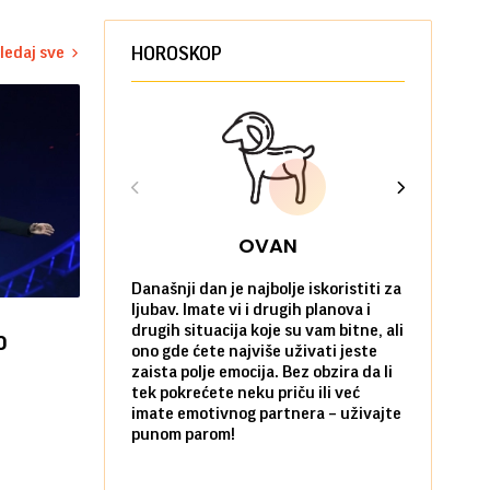
ledaj sve
HOROSKOP
OVAN
Današnji dan je najbolje iskoristiti za
Ako već hoć
ljubav. Imate vi i drugih planova i
da u tome 
drugih situacija koje su vam bitne, ali
onda je za 
o
ono gde ćete najviše uživati jeste
pobegnete 
zaista polje emocija. Bez obzira da li
dan. I to p
tek pokrećete neku priču ili već
prijatelja i
imate emotivnog partnera – uživajte
sami koliko 
punom parom!
pozitivnom