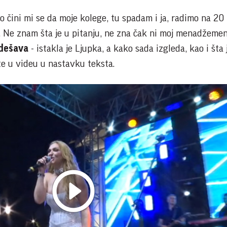
o čini mi se da moje kolege, tu spadam i ja, radimo na 20
Ne znam šta je u pitanju, ne zna čak ni moj menadžement
 dešava
- istakla je Ljupka, a kako sada izgleda, kao i šta j
te u videu u nastavku teksta.