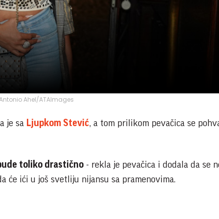
Antonio Ahel/ATAImages
a je sa
Ljupkom Stević
, a tom prilikom pevačica se pohva
bude toliko drastično
- rekla je pevačica i dodala da se 
da će ići u još svetliju nijansu sa pramenovima.