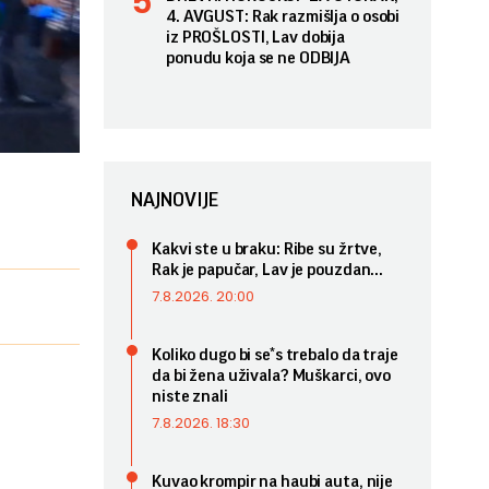
4. AVGUST: Rak razmišlja o osobi
iz PROŠLOSTI, Lav dobija
ponudu koja se ne ODBIJA
NAJNOVIJE
Kakvi ste u braku: Ribe su žrtve,
Rak je papučar, Lav je pouzdan...
7.8.2026. 20:00
Koliko dugo bi se*s trebalo da traje
da bi žena uživala? Muškarci, ovo
niste znali
7.8.2026. 18:30
Kuvao krompir na haubi auta, nije