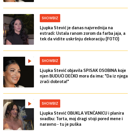
SHOWBIZ
Ljupka Stević je danas najvrednija na
estradi: Ustala ranom zorom da farba jaja, a
tek da vidite uskršnju dekoraciju (FOTO)
SHOWBIZ
Ljupka Stević objavila SPISAK OSOBINA koje
njen BUDUĆI DEČKO mora da ima: "Da iz njega
zrači dobrota!"
SHOWBIZ
Ljupka Stević OBUKLA VENČANICU i planira
svadbu: Torta, moj dragi stoji pored mene i
naravno - tu je puška