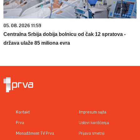
05. 08. 2026 11:59
Centralna Srbija dobija bolnicu od čak 12 spratova -
država ulaže 85 miliona evra
Kontakt
Impresum sajta
Prva
Uslovi korišćenja
Menadžment TV Prva
Prijava smetnji