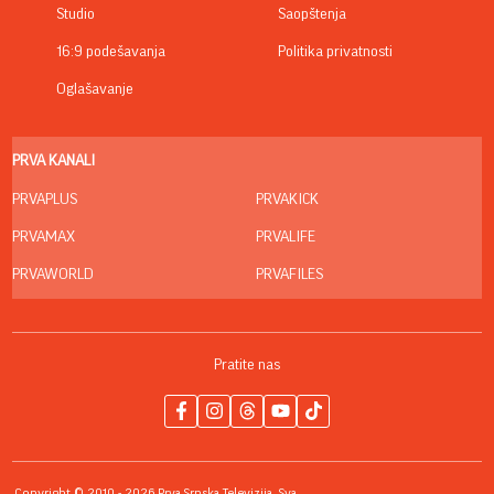
Studio
Saopštenja
16:9 podešavanja
Politika privatnosti
Oglašavanje
PRVA KANALI
PRVAPLUS
PRVAKICK
PRVAMAX
PRVALIFE
PRVAWORLD
PRVAFILES
Pratite nas
Copyright © 2010 - 2026 Prva Srpska Televizija. Sva