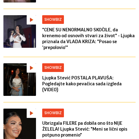
SHOWBIZ
"CENE SU NENORMALNO SKOČILE, da
krenemo od osnovih stvari za život" - Ljupka
priznala da VLADA KRIZA: "Posao se
'prepolovio'"
SHOWBIZ
Ljupka Stević POSTALA PLAVUŠA:
Pogledajte kako pevačica sada izgleda
(VIDEO)
SHOWBIZ
Ubrizgala FILERE pa dobila ono što NIJE
ŽELELA! Ljupka Stević: "Meni se lični opis
potpuno promenio"