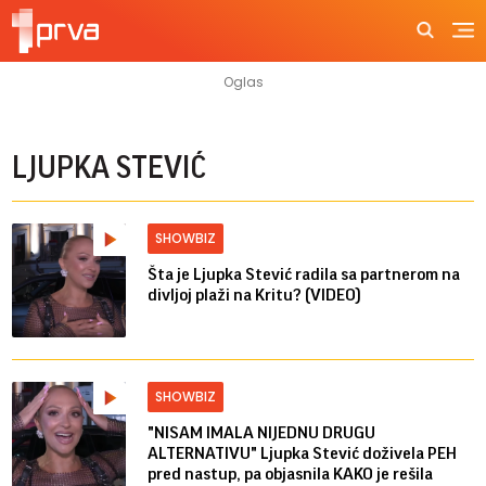
LJUPKA STEVIĆ
SHOWBIZ
Šta je Ljupka Stević radila sa partnerom na
divljoj plaži na Kritu? (VIDEO)
SHOWBIZ
"NISAM IMALA NIJEDNU DRUGU
ALTERNATIVU" Ljupka Stević doživela PEH
pred nastup, pa objasnila KAKO je rešila