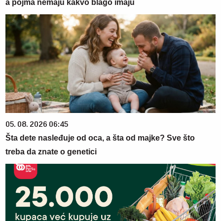
a pojma nemaju kakvo blago imaju
05. 08. 2026 06:45
Šta dete nasleđuje od oca, a šta od majke? Sve što
treba da znate o genetici