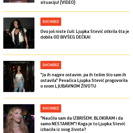
situaciju! (VIDEO)
SHOWBIZ
Ovo još niste čuli: Ljupka Stević otkrila šta je
dobila OD BIVŠEG DEČKA!
SHOWBIZ
"Ja ih najpre ostavim, pa ih tešim što sam ih
ostavila" Pevačica Ljupka Stević progovorila
o svom LJUBAVNOM ŽIVOTU
SHOWBIZ
"Naučila sam da IZBRIŠEM, BLOKIRAM i da
samo NESTANEM"! Koga je to Ljupka Stević
izbacila iz svog života?