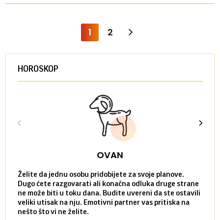
1
2
HOROSKOP
OVAN
Želite da jednu osobu pridobijete za svoje planove.
Danas
Dugo ćete razgovarati ali konačna odluka druge strane
Niste
ne može biti u toku dana. Budite uvereni da ste ostavili
povol
veliki utisak na nju. Emotivni partner vas pritiska na
a pos
nešto što vi ne želite.
više 