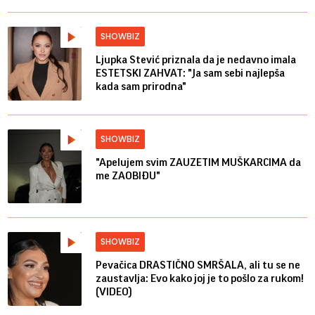
SHOWBIZ
Ljupka Stević priznala da je nedavno imala
ESTETSKI ZAHVAT: "Ja sam sebi najlepša
kada sam prirodna"
SHOWBIZ
"Apelujem svim ZAUZETIM MUŠKARCIMA da
me ZAOBIĐU"
SHOWBIZ
Pevačica DRASTIČNO SMRŠALA, ali tu se ne
zaustavlja: Evo kako joj je to pošlo za rukom!
(VIDEO)