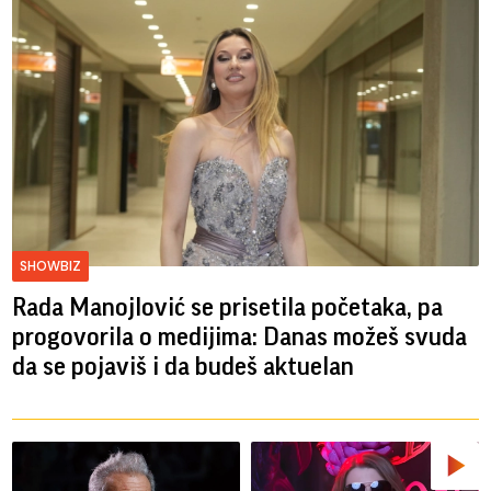
SHOWBIZ
Rada Manojlović se prisetila početaka, pa
progovorila o medijima: Danas možeš svuda
da se pojaviš i da budeš aktuelan