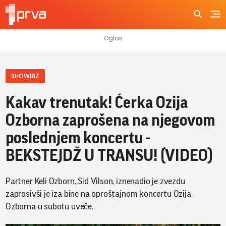
SHOWBIZ
Kakav trenutak! Ćerka Ozija
Ozborna zaprošena na njegovom
poslednjem koncertu -
BEKSTEJDŽ U TRANSU! (VIDEO)
Partner Keli Ozborn, Sid Vilson, iznenadio je zvezdu
zaprosivši je iza bine na oproštajnom koncertu Ozija
Ozborna u subotu uveče.