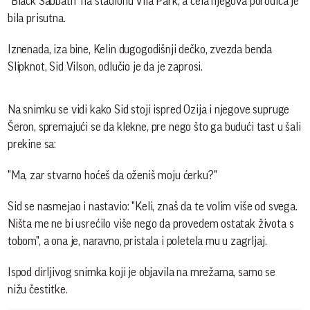
"Black Sabbath" na stadionu Vila Park, a cela njegova porodica je
bila prisutna.
Iznenada, iza bine, Kelin dugogodišnji dečko, zvezda benda
Slipknot, Sid Vilson, odlučio je da je zaprosi.
Na snimku se vidi kako Sid stoji ispred Ozija i njegove supruge
Šeron, spremajući se da klekne, pre nego što ga budući tast u šali
prekine sa:
"Ma, zar stvarno hoćeš da oženiš moju ćerku?"
Sid se nasmejao i nastavio: "Keli, znaš da te volim više od svega.
Ništa me ne bi usrećilo više nego da provedem ostatak života s
tobom", a ona je, naravno, pristala i poletela mu u zagrljaj.
Ispod dirljivog snimka koji je objavila na mrežama, samo se
nižu čestitke.