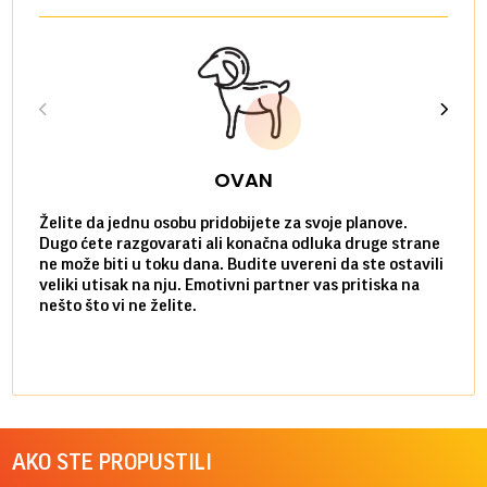
OVAN
Želite da jednu osobu pridobijete za svoje planove.
Danas
Dugo ćete razgovarati ali konačna odluka druge strane
Niste
ne može biti u toku dana. Budite uvereni da ste ostavili
povol
veliki utisak na nju. Emotivni partner vas pritiska na
a pos
nešto što vi ne želite.
više 
AKO STE PROPUSTILI