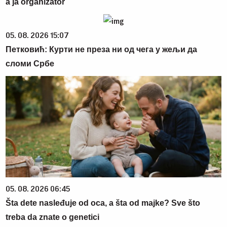
a ja organizator
05. 08. 2026 15:07
Петковић: Курти не преза ни од чега у жељи да
сломи Србе
05. 08. 2026 06:45
Šta dete nasleđuje od oca, a šta od majke? Sve što
treba da znate o genetici