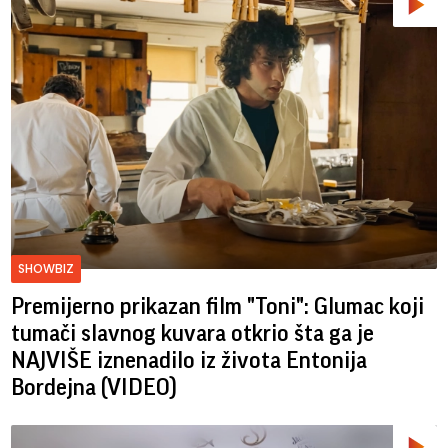
SHOWBIZ
Premijerno prikazan film "Toni": Glumac koji
tumači slavnog kuvara otkrio šta ga je
NAJVIŠE iznenadilo iz života Entonija
Bordejna (VIDEO)