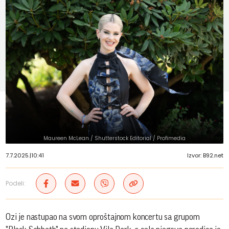
Maureen McLean / Shutterstock Editorial / Profimedia
7.7.2025.
|
10:41
Izvor: B92.net
Podeli:
Ozi je nastupao na svom oproštajnom koncertu sa grupom