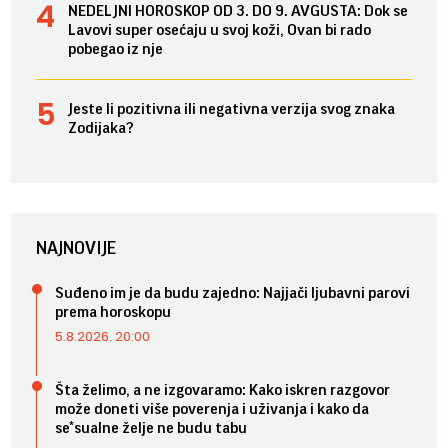
NEDELJNI HOROSKOP OD 3. DO 9. AVGUSTA: Dok se
Lavovi super osećaju u svoj koži, Ovan bi rado
pobegao iz nje
Jeste li pozitivna ili negativna verzija svog znaka
Zodijaka?
NAJNOVIJE
Suđeno im je da budu zajedno: Najjači ljubavni parovi
prema horoskopu
5.8.2026. 20:00
Šta želimo, a ne izgovaramo: Kako iskren razgovor
može doneti više poverenja i uživanja i kako da
se*sualne želje ne budu tabu