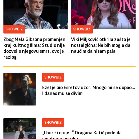
SHOWBIZ
SHOWBIZ
Zbog Mela Gibsona promenjen
Viki Miljković otkrila zašto je
kraj kultnog filma; Studio nije
nostalgična: Ne bih mogla da
dozvolio njegovu smrt, ovo je
naučim da nisam pala
razlog
SHOWBIZ
Ezel je bio Ešrefov uzor: Mnogo mi se dopao...
I danas mu se divim
SHOWBIZ
„I bure i oluje…“ Dragana Katić podelila
emotivnu poruku