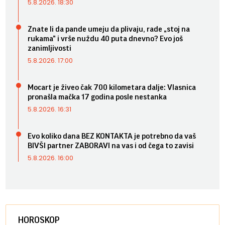
5.8.2026. 18:30
Znate li da pande umeju da plivaju, rade „stoj na
rukama” i vrše nuždu 40 puta dnevno? Evo još
zanimljivosti
5.8.2026. 17:00
Mocart je živeo čak 700 kilometara dalje: Vlasnica
pronašla mačka 17 godina posle nestanka
5.8.2026. 16:31
Evo koliko dana BEZ KONTAKTA je potrebno da vaš
BIVŠI partner ZABORAVI na vas i od čega to zavisi
5.8.2026. 16:00
HOROSKOP