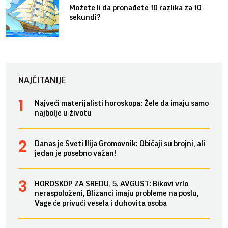
Možete li da pronađete 10 razlika za 10
sekundi?
NAJČITANIJE
Najveći materijalisti horoskopa: Žele da imaju samo
najbolje u životu
Danas je Sveti Ilija Gromovnik: Običaji su brojni, ali
jedan je posebno važan!
HOROSKOP ZA SREDU, 5. AVGUST: Bikovi vrlo
neraspoloženi, Blizanci imaju probleme na poslu,
Vage će privući vesela i duhovita osoba