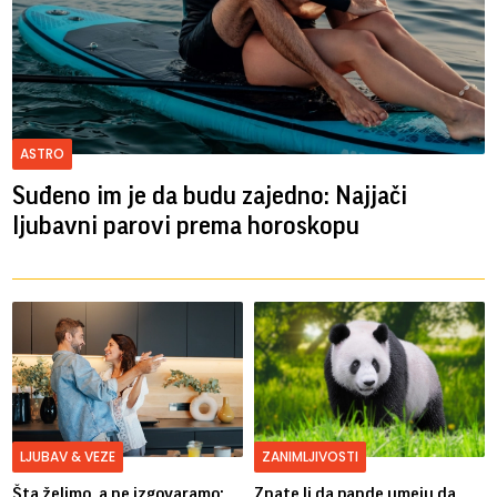
ASTRO
Suđeno im je da budu zajedno: Najjači
ljubavni parovi prema horoskopu
LJUBAV & VEZE
ZANIMLJIVOSTI
Šta želimo, a ne izgovaramo:
Znate li da pande umeju da