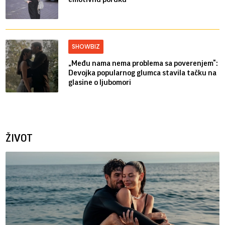
SHOWBIZ
„Među nama nema problema sa poverenjem“:
Devojka popularnog glumca stavila tačku na
glasine o ljubomori
ŽIVOT