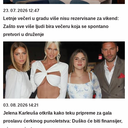
23. 07. 2026 12:47
Letnje večeri u gradu više nisu rezervisane za vikend:
Zašto sve više ljudi bira večeru koja se spontano
pretvori u druženje
03. 08. 2026 14:21
Jelena Karleuša otkrila kako teku pripreme za gala
proslavu ćerkinog punoletstva: Duško će biti finansijer,