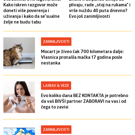
Kako iskren razgovor može
plivaju, rade „stoj na rukama” i
doneti više poverenja i
vrše nuždu 40 puta dnevno?
uživanja i kako da se*sualne
Evo još zanimljivosti
želje ne budu tabu
ZANIMLJIVOSTI
Mocart je živeo čak 700 kilometara dalje:
Vlasnica pronašla mačka 17 godina posle
nestanka
LJUBAV & VEZE
Evo koliko dana BEZ KONTAKTA je potrebno
da vaš BIVŠI partner ZABORAVI na vas i od
čega to zavisi
ZANIMLJIVOSTI