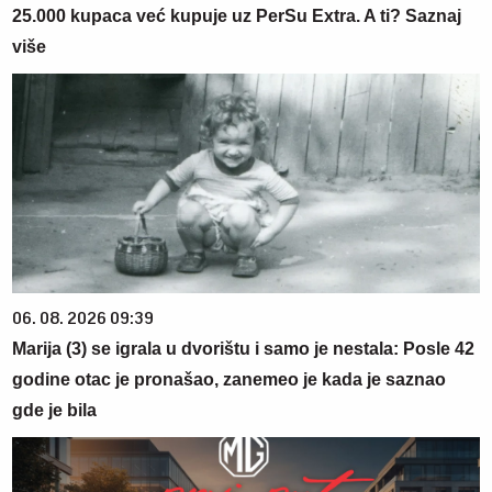
25.000 kupaca već kupuje uz PerSu Extra. A ti? Saznaj
više
06. 08. 2026 09:39
Marija (3) se igrala u dvorištu i samo je nestala: Posle 42
godine otac je pronašao, zanemeo je kada je saznao
gde je bila