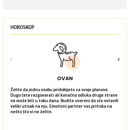
HOROSKOP
OVAN
Želite da jednu osobu pridobijete za svoje planove.
Danas
Dugo ćete razgovarati ali konačna odluka druge strane
Niste
ne može biti u toku dana. Budite uvereni da ste ostavili
povol
veliki utisak na nju. Emotivni partner vas pritiska na
a pos
nešto što vi ne želite.
više 