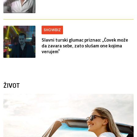
SHOWBIZ
Slavni turski glumac priznao: „Čovek može
da zavara sebe, zato slušam one kojima
verujem“
ŽIVOT