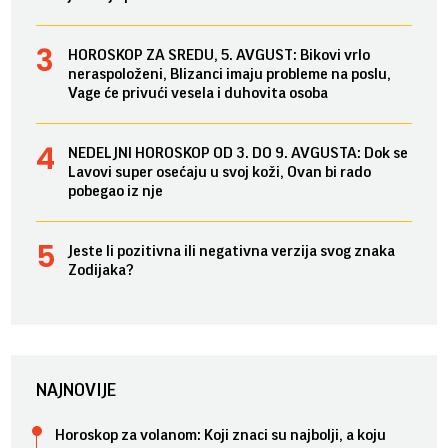
HOROSKOP ZA SREDU, 5. AVGUST: Bikovi vrlo
neraspoloženi, Blizanci imaju probleme na poslu,
Vage će privući vesela i duhovita osoba
NEDELJNI HOROSKOP OD 3. DO 9. AVGUSTA: Dok se
Lavovi super osećaju u svoj koži, Ovan bi rado
pobegao iz nje
Jeste li pozitivna ili negativna verzija svog znaka
Zodijaka?
NAJNOVIJE
Horoskop za volanom: Koji znaci su najbolji, a koju