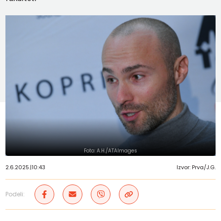
Foto: A.H./ATAImages
2.6.2025.
|
10:43
Izvor: Prva/J.G.
Podeli: