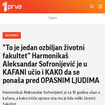
SHOWBIZ
"To je jedan ozbiljan životni
fakultet" Harmonikaš
Aleksandar Sofronijević je u
KAFANI učio i KAKO da se
ponaša pred OPASNIM LJUDIMA
Harmonikaš Aleksandar Sofronijević je sa 16 godina ušao u
kafanu, a kako ističe upravo ona mu je bila veliki životni
fakultet.