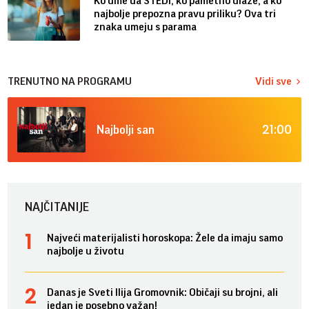
Ko ume da ŠTEDI, ko pametno ulaže, a ko
najbolje prepozna pravu priliku? Ova tri
znaka umeju s parama
TRENUTNO NA PROGRAMU
Vidi sve
21:00
Najbolji san
NAJČITANIJE
Najveći materijalisti horoskopa: Žele da imaju samo
najbolje u životu
Danas je Sveti Ilija Gromovnik: Običaji su brojni, ali
jedan je posebno važan!