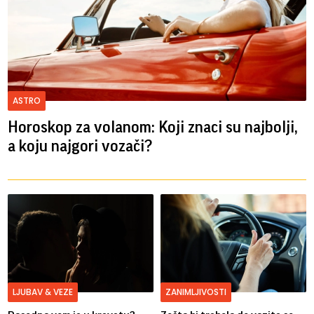
ASTRO
Horoskop za volanom: Koji znaci su najbolji,
a koju najgori vozači?
LJUBAV & VEZE
ZANIMLJIVOSTI