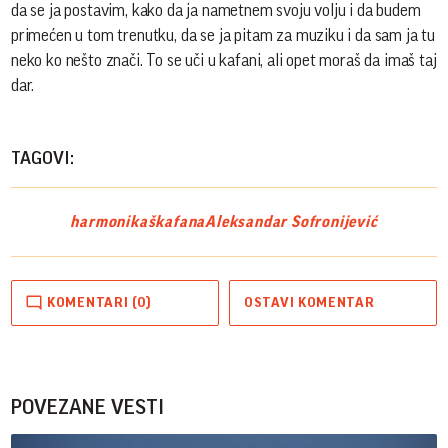
da se ja postavim, kako da ja nametnem svoju volju i da budem
primećen u tom trenutku, da se ja pitam za muziku i da sam ja tu
neko ko nešto znači. To se uči u kafani, ali opet moraš da imaš taj
dar.
TAGOVI:
harmonikaš
kafana
Aleksandar Sofronijević
KOMENTARI (0)
OSTAVI KOMENTAR
POVEZANE VESTI