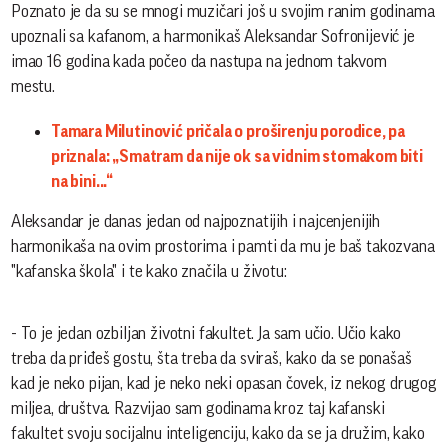
Poznato je da su se mnogi muzičari još u svojim ranim godinama
upoznali sa kafanom, a harmonikaš Aleksandar Sofronijević je
imao 16 godina kada počeo da nastupa na jednom takvom
mestu.
Tamara Milutinović pričala o proširenju porodice, pa
priznala: „Smatram da nije ok sa vidnim stomakom biti
na bini...“
Aleksandar je danas jedan od najpoznatijih i najcenjenijih
harmonikaša na ovim prostorima i pamti da mu je baš takozvana
"kafanska škola" i te kako značila u životu:
- To je jedan ozbiljan životni fakultet. Ja sam učio. Učio kako
treba da priđeš gostu, šta treba da sviraš, kako da se ponašaš
kad je neko pijan, kad je neko neki opasan čovek, iz nekog drugog
miljea, društva. Razvijao sam godinama kroz taj kafanski
fakultet svoju socijalnu inteligenciju, kako da se ja družim, kako