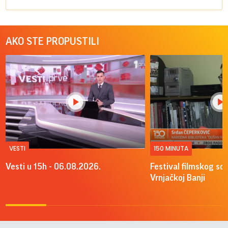
AKO STE PROPUSTILI
VESTI
150 MINUTA
Vesti u 15h - 06.08.2026.
Festival filmskog sce
Vrnjačkoj Banji