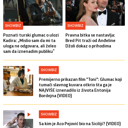
SHOWBIZ
SHOWBIZ
Poznati turski glumac o ulozi
Pravna bitka se nastavlja:
Kadira: „Mislio sam da mi ta
Bred ​​Pit traži od Anđeline
uloga ne odgovara, ali želeo
Džoli dokaz o prihodima
sam da iznenadim publiku“
SHOWBIZ
Premijerno prikazan film "Toni": Glumac koji
tumači slavnog kuvara otkrio šta ga je
NAJVIŠE iznenadilo iz života Entonija
Bordejna (VIDEO)
SHOWBIZ
Sa kim je Aco Pejović bio na Siciliji? (VIDEO)