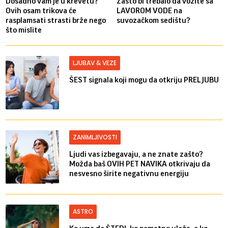
Dosadno vam je u krevetu?
Zašto bi trebalo da vozite sa
Ovih osam trikova će
LAVOROM VODE na
rasplamsati strasti brže nego
suvozačkom sedištu?
što mislite
LJUBAV & VEZE
ŠEST signala koji mogu da otkriju PRELJUBU
ZANIMLJIVOSTI
Ljudi vas izbegavaju, a ne znate zašto?
Možda baš OVIH PET NAVIKA otkrivaju da
nesvesno širite negativnu energiju
ASTRO