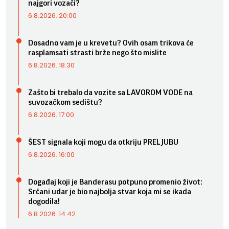
najgori vozači?
6.8.2026. 20:00
Dosadno vam je u krevetu? Ovih osam trikova će
rasplamsati strasti brže nego što mislite
6.8.2026. 18:30
Zašto bi trebalo da vozite sa LAVOROM VODE na
suvozačkom sedištu?
6.8.2026. 17:00
ŠEST signala koji mogu da otkriju PRELJUBU
6.8.2026. 16:00
Događaj koji je Banderasu potpuno promenio život:
Srčani udar je bio najbolja stvar koja mi se ikada
dogodila!
6.8.2026. 14:42