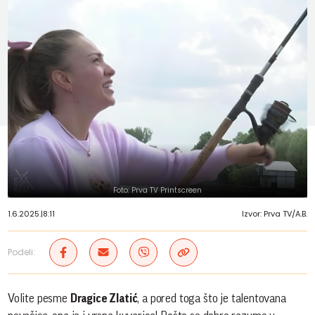
Foto: Prva TV Printscreen
1.6.2025.
|
8:11
Izvor: Prva TV/A.B.
Podeli:
Volite pesme
Dragice Zlatić
, a pored toga što je talentovana