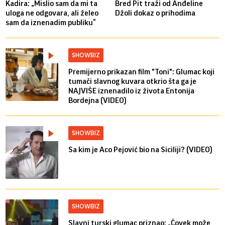
Kadira: „Mislio sam da mi ta
Bred ​​Pit traži od Anđeline
uloga ne odgovara, ali želeo
Džoli dokaz o prihodima
sam da iznenadim publiku“
SHOWBIZ
Premijerno prikazan film "Toni": Glumac koji
tumači slavnog kuvara otkrio šta ga je
NAJVIŠE iznenadilo iz života Entonija
Bordejna (VIDEO)
SHOWBIZ
Sa kim je Aco Pejović bio na Siciliji? (VIDEO)
SHOWBIZ
Slavni turski glumac priznao: „Čovek može