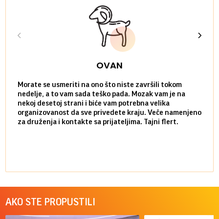
OVAN
Morate se usmeriti na ono što niste završili tokom
Sve n
nedelje, a to vam sada teško pada. Mozak vam je na
potpu
nekoj desetoj strani i biće vam potrebna velika
stvar
organizovanost da sve privedete kraju. Veče namenjeno
tempo
za druženja i kontakte sa prijateljima. Tajni flert.
najbl
AKO STE PROPUSTILI