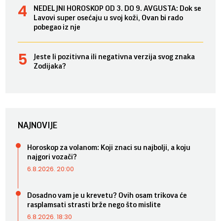
NEDELJNI HOROSKOP OD 3. DO 9. AVGUSTA: Dok se
Lavovi super osećaju u svoj koži, Ovan bi rado
pobegao iz nje
Jeste li pozitivna ili negativna verzija svog znaka
Zodijaka?
NAJNOVIJE
Horoskop za volanom: Koji znaci su najbolji, a koju
najgori vozači?
6.8.2026. 20:00
Dosadno vam je u krevetu? Ovih osam trikova će
rasplamsati strasti brže nego što mislite
6.8.2026. 18:30