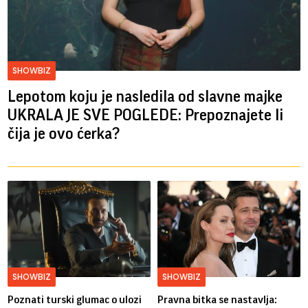
SHOWBIZ
Lepotom koju je nasledila od slavne majke
UKRALA JE SVE POGLEDE: Prepoznajete li
čija je ovo ćerka?
SHOWBIZ
SHOWBIZ
Poznati turski glumac o ulozi
Pravna bitka se nastavlja: