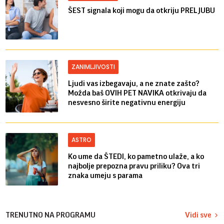
ŠEST signala koji mogu da otkriju PRELJUBU
ZANIMLJIVOSTI
Ljudi vas izbegavaju, a ne znate zašto?
Možda baš OVIH PET NAVIKA otkrivaju da
nesvesno širite negativnu energiju
ASTRO
Ko ume da ŠTEDI, ko pametno ulaže, a ko
najbolje prepozna pravu priliku? Ova tri
znaka umeju s parama
TRENUTNO NA PROGRAMU
Vidi sve