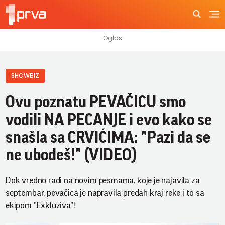
SHOWBIZ
Ovu poznatu PEVAČICU smo
vodili NA PECANJE i evo kako se
snašla sa CRVIĆIMA: "Pazi da se
ne ubodeš!" (VIDEO)
Dok vredno radi na novim pesmama, koje je najavila za
septembar, pevačica je napravila predah kraj reke i to sa
ekipom "Exkluziva"!