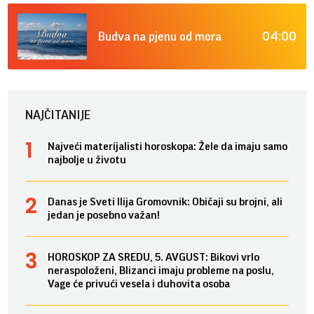
04:00
Budva na pjenu od mora
NAJČITANIJE
Najveći materijalisti horoskopa: Žele da imaju samo
najbolje u životu
Danas je Sveti Ilija Gromovnik: Običaji su brojni, ali
jedan je posebno važan!
HOROSKOP ZA SREDU, 5. AVGUST: Bikovi vrlo
neraspoloženi, Blizanci imaju probleme na poslu,
Vage će privući vesela i duhovita osoba