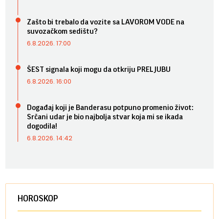
Zašto bi trebalo da vozite sa LAVOROM VODE na
suvozačkom sedištu?
6.8.2026. 17:00
ŠEST signala koji mogu da otkriju PRELJUBU
6.8.2026. 16:00
Događaj koji je Banderasu potpuno promenio život:
Srčani udar je bio najbolja stvar koja mi se ikada
dogodila!
6.8.2026. 14:42
HOROSKOP