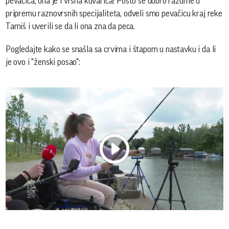
pevačica, ona je i vrsna kuvarica! Pošto se dobro razume u
pripremu raznovrsnih specijaliteta, odveli smo pevačicu kraj reke
Tamiš i uverili se da li ona zna da peca.
Pogledajte kako se snašla sa crvima i štapom u nastavku i da li
je ovo i "ženski posao":
Play
Vide