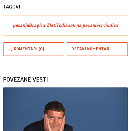
TAGOVI:
pecanje
Dragica Zlatić
odlazak na pecanje
crvi
udica
KOMENTARI (0)
OSTAVI KOMENTAR
POVEZANE VESTI