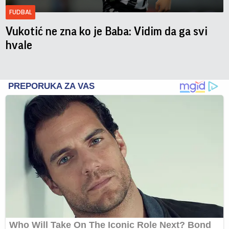
FUDBAL
Vukotić ne zna ko je Baba: Vidim da ga svi
hvale