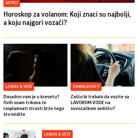
ASTRO
Horoskop za volanom: Koji znaci su najbolji,
a koju najgori vozači?
LJUBAV & VEZE
ZANIMLJIVOSTI
Dosadno vam je u krevetu?
Zašto bi trebalo da vozite sa
Ovih osam trikova će
LAVOROM VODE na
rasplamsati strasti brže nego
suvozačkom sedištu?
što mislite
LJUBAV & VEZE